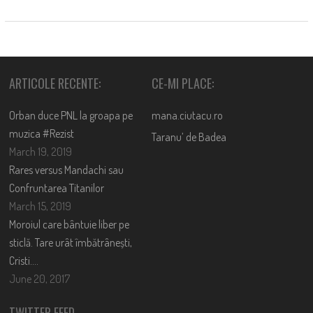
ARTICOLE RECENTE:
CE-MI PLACE:
Orban duce PNL la groapa pe
mana.ciutacu.ro
muzica #Rezist
Taranu’ de Badea
March 19, 2019
Rares versus Mandachi sau
Confruntarea Titanilor
March 15, 2019
Moroiul care bântuie liber pe
sticlă. Tare urât îmbătrânești,
Cristi….
June 20, 2017
TWITTER FEED