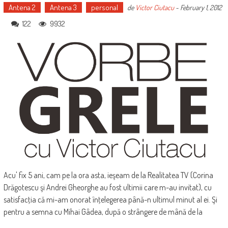
Antena 2
Antena 3
personal
de
Victor Ciutacu
-
February 1, 2012
122
9932
Acu' fix 5 ani, cam pe la ora asta, ieşeam de la Realitatea TV (Corina
Drăgotescu şi Andrei Gheorghe au fost ultimii care m-au invitat), cu
satisfacţia că mi-am onorat înţelegerea până-n ultimul minut al ei. Şi
pentru a semna cu Mihai Gâdea, după o strângere de mână de la