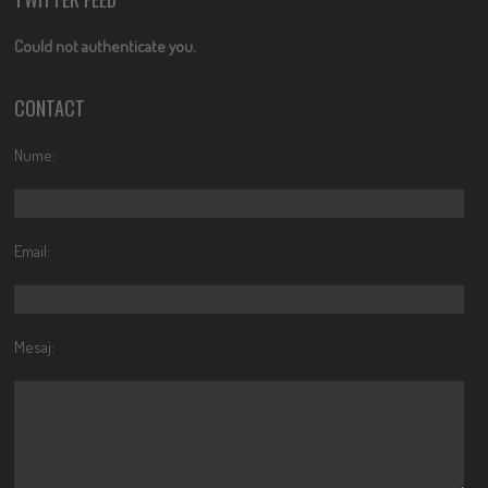
Could not authenticate you.
CONTACT
Nume:
Email:
Mesaj: