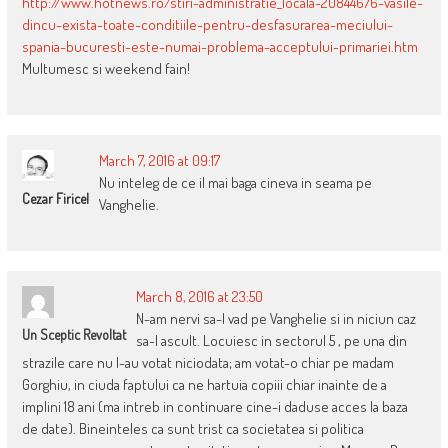
http://www.hotnews.ro/stiri-administratie_locala-20844676-vasile-
dincu-exista-toate-conditiile-pentru-desfasurarea-meciului-
spania-bucuresti-este-numai-problema-acceptului-primariei.htm
Multumesc si weekend fain!
March 7, 2016 at 09:17
Nu inteleg de ce il mai baga cineva in seama pe
Cezar Firicel
Vanghelie.
March 8, 2016 at 23:50
N-am nervi sa-l vad pe Vanghelie si in niciun caz
Un Sceptic Revoltat
sa-l ascult. Locuiesc in sectorul 5 , pe una din
strazile care nu l-au votat niciodata; am votat-o chiar pe madam
Gorghiu, in ciuda faptului ca ne hartuia copiii chiar inainte de a
implini 18 ani (ma intreb in continuare cine-i daduse acces la baza
de date). Bineinteles ca sunt trist ca societatea si politica