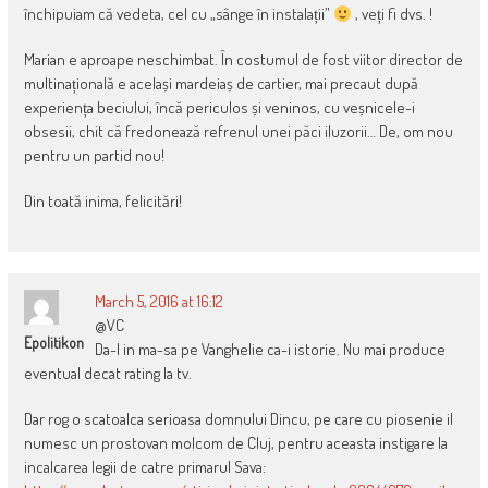
închipuiam că vedeta, cel cu „sânge în instalații”
, veți fi dvs. !
Marian e aproape neschimbat. În costumul de fost viitor director de
multinațională e același mardeiaș de cartier, mai precaut după
experiența beciului, încă periculos și veninos, cu veșnicele-i
obsesii, chit că fredonează refrenul unei păci iluzorii… De, om nou
pentru un partid nou!
Din toată inima, felicitări!
March 5, 2016 at 16:12
@VC
Epolitikon
Da-l in ma-sa pe Vanghelie ca-i istorie. Nu mai produce
eventual decat rating la tv.
Dar rog o scatoalca serioasa domnului Dincu, pe care cu piosenie il
numesc un prostovan molcom de Cluj, pentru aceasta instigare la
incalcarea legii de catre primarul Sava: