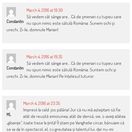
March 4, 2016 at 19:30
Să vedem cât sânge are… Că de şmenari cu tupeu care
Constantin
nu spun nimic este sătulă România. Sunem ochi şi
urechi. Zi-le, domnule Marian!
March 4, 2016 at 19:35
Să vedem cât sânge are… Că de şmenari cu tupeu care
Constantin
nu spun nimic este sătulă România. Suntem ochi şi
urechi. Zi-le, domnule Marian! Pe înţelesul tuturor.
March 4, 2016 at 23:35
Impresii la cald: jos pălăria! Jur că nu mă așteptam să fie
ML
atât de reușită emisiunea, atât de densă, vie, s-aveți atâtea
„gloanțe”, toate trase la țintă! Îl știam pe Vanghelie circar, bănuiam că
se va da în spectacol, el, cu greutatea și talentul lui, dar nu-mi