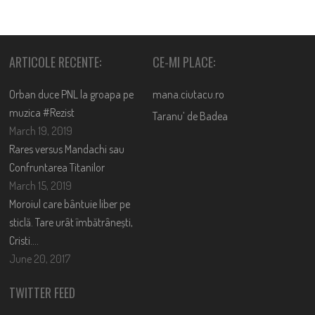
ARTICOLE RECENTE:
CE-MI PLACE:
Orban duce PNL la groapa pe
mana.ciutacu.ro
muzica #Rezist
Taranu’ de Badea
March 19, 2019
Rares versus Mandachi sau
Confruntarea Titanilor
March 15, 2019
Moroiul care bântuie liber pe
sticlă. Tare urât îmbătrânești,
Cristi….
June 20, 2017
TWITTER FEED