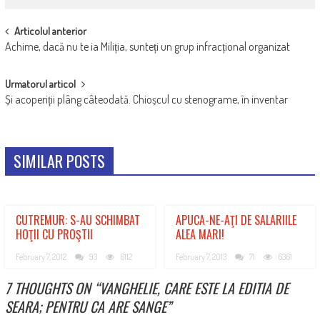
POST
Articolul anterior
Achime, dacă nu te ia Miliția, sunteți un grup infracțional organizat
NAVIGATION
Urmatorul articol
Și acoperiții plâng câteodată. Chioșcul cu stenograme, în inventar
SIMILAR POSTS
CUTREMUR: S-AU SCHIMBAT
APUCA-NE-AŢI DE SALARIILE
HOŢII CU PROŞTII
ALEA MARI!
February 7, 2012
93
6112
February 7, 2013
71
6361
7 THOUGHTS ON “
VANGHELIE, CARE ESTE LA EDITIA DE
SEARA; PENTRU CA ARE SANGE
”