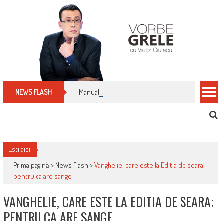
Skip
to
content
Manualul micului cititor de facturi: nu plăti nimic 
NEWS FLASH
Esti aici:
Prima pagină >
News Flash
>
Vanghelie, care este la Editia de seara;
pentru ca are sange
VANGHELIE, CARE ESTE LA EDITIA DE SEARA;
PENTRU CA ARE SANGE