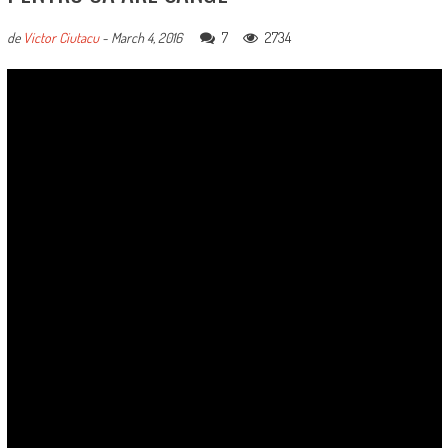
7
2734
de
Victor Ciutacu
-
March 4, 2016