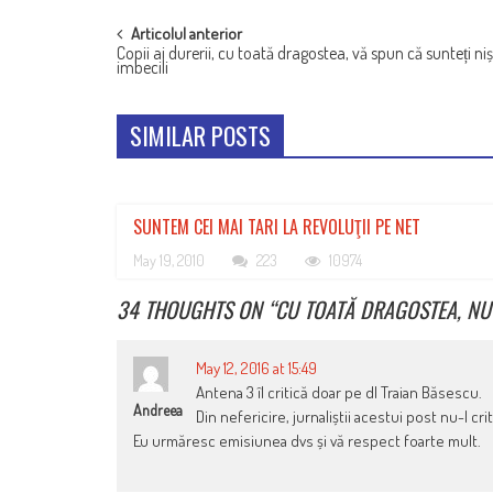
POST
Articolul anterior
Copii ai durerii, cu toată dragostea, vă spun că sunteți ni
NAVIGATION
imbecili
SIMILAR POSTS
SUNTEM CEI MAI TARI LA REVOLUŢII PE NET
May 19, 2010
223
10974
34 THOUGHTS ON “
CU TOATĂ DRAGOSTEA, NU
May 12, 2016 at 15:49
Antena 3 îl critică doar pe dl Traian Băsescu.
Andreea
Din nefericire, jurnaliștii acestui post nu-l cri
Eu urmăresc emisiunea dvs și vă respect foarte mult.