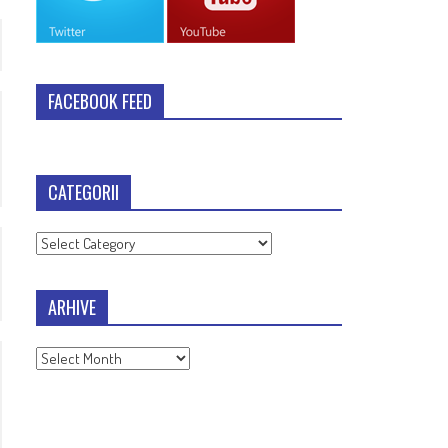
FACEBOOK FEED
CATEGORII
Categorii
ARHIVE
Arhive