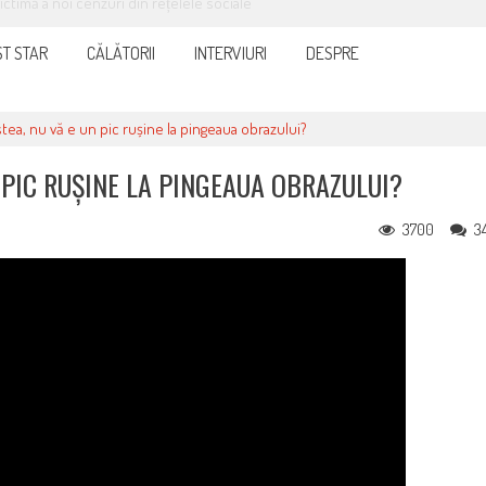
it și eficient, furnizorul de curent sau gaze
T STAR
CĂLĂTORII
INTERVIURI
DESPRE
tea, nu vă e un pic rușine la pingeaua obrazului?
 PIC RUȘINE LA PINGEAUA OBRAZULUI?
3700
3