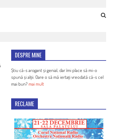
DESPRE MINE
4
Știu că-s arogant și genial, dar îmi place să mi-o
spună și alții. Oare o să mă iertați vreodată că-s cel
mai bun?
mai mult
RECLAME