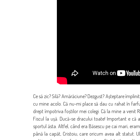
Ce să zic? Silă? Amărăciune? Dezgust? Așteptare împlinită?
cu mine acolo. Că nu-mi place să dau cu rahat în farf
drept împotriva foștilor mei colegi. Că la mine a venit R
Fiscul la ușă. Ducă-se dracului toate! Important e că 
sportul ăsta. Altfel, când era Băsescu pe cai mari, eram 
până la capăt, Cristoiu, care oricum avea alt statut. Ul