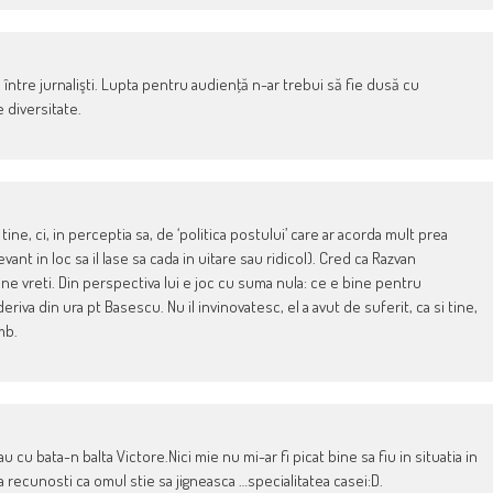
între jurnalişti. Lupta pentru audienţă n-ar trebui să fie dusă cu
 diversitate.
ine, ci, in perceptia sa, de ‘politica postului’ care ar acorda mult prea
vant in loc sa il lase sa cada in uitare sau ridicol). Cred ca Razvan
ine vreti. Din perspectiva lui e joc cu suma nula: ce e bine pentru
eriva din ura pt Basescu. Nu il invinovatesc, el a avut de suferit, ca si tine,
mb.
u cu bata-n balta Victore.Nici mie nu mi-ar fi picat bine sa fiu in situatia in
recunosti ca omul stie sa jigneasca …specialitatea casei:D.