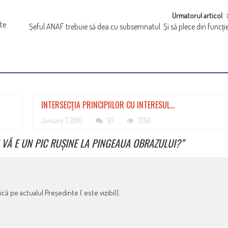
Urmatorul articol
ște
Șeful ANAF trebuie să dea cu subsemnatul. Și să plece din funcți
INTERSECŢIA PRINCIPIILOR CU INTERESUL…
January 7, 2010
97
7256
 VĂ E UN PIC RUȘINE LA PINGEAUA OBRAZULUI?
”
tică pe actualul Președinte ( este vizibil).