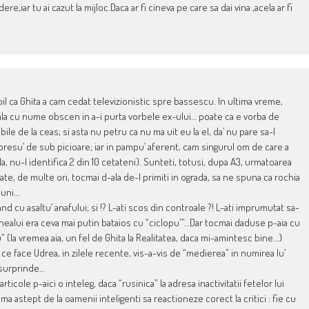
e,iar tu ai cazut la mijloc.Daca ar fi cineva pe care sa dai vina ,acela ar fi
ibil ca Ghita a cam cedat televizionistic spre bassescu. In ultima vreme,
la cu nume obscen in a-i purta vorbele ex-ului… poate ca e vorba de
bile de la ceas; si asta nu petru ca nu ma uit eu la el, da’ nu pare sa-l
ag presu’ de sub picioare; iar in pampu’ aferent, cam singurul om de care a
da, nu-l identifica 2 din 10 cetateni). Sunteti, totusi, dupa A3, urmatoarea
e, de multe ori, tocmai d-ala de-l primiti in ograda, sa ne spuna ca rochia
iuni…
and cu asaltu’ anafului; si !? L-ati scos din controale ?! L-ati imprumutat sa-
mnealui era ceva mai putin bataios cu “ciclopu'”…Dar tocmai daduse p-aia cu
” (la vremea aia, un fel de Ghita la Realitatea, daca mi-amintesc bine…)
e face Udrea, in zilele recente, vis-a-vis de “medierea” in numirea lu’
m surprinde…
rticole p-aici o inteleg, daca “rusinica” la adresa inactivitatii fetelor lui
ma astept de la oamenii inteligenti sa reactioneze corect la critici : fie cu