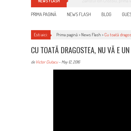
Cum îți schimbi, rapid, gratu
NEWS FLASH
PRIMA PAGINĂ
NEWS FLASH
BLOG
GUES
Esti aici:
Prima pagină >
News Flash
>
Cu toată dragos
CU TOATĂ DRAGOSTEA, NU VĂ E UN
de
Victor Ciutacu
-
May 12, 2016