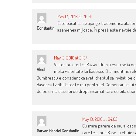
May 12, 2016 at 20:01
Este păcat că se ajunge la asemenea atacuri 
Constantin
asemenea mijloace. În presă este nevoie de
May 12, 2016 at 21:34
Victor, nu cred ca Razvan Dumitrescu se ia de t
Alex1
multa vizibilitate lui Basescu (l-ar mentine rele
Dumitrescu e constient ca aveti dreptul sa invitati pe c
Basescu (vizibilitatea) e rau pentru el. Comentariile lui d
de pe urma statului de drept incarnat care se uita stra
May 13, 2016 at 04:05
Cu mare parere de rau,ai dat ra
Garvan Gabriel Constantin
care te-a pus Base…trebuie sa 