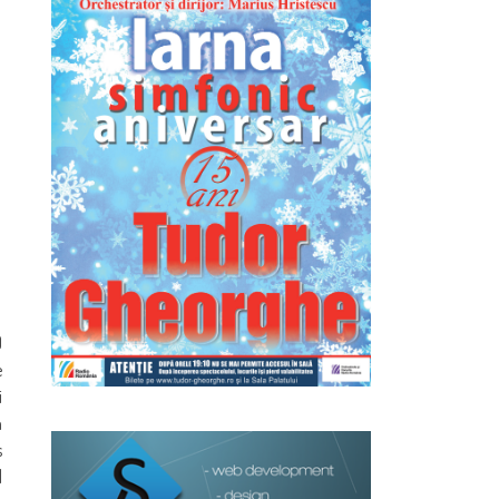
)
e
i
a
s
l