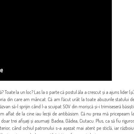
 Toate la un loc? Las la o parte că postul ăla a crescut și a ajuns lider (și
uria din care am mâncat. Că am făcut urât la toate abuzurile statului d
ăzvan să-l sprijin când l-a scuipat SOV din morișcă și-i trimiseseră băsiști
am aflat de la cine iau lecții de antibăsism. Că nu prea mă pricepeam l
doar trei afișați și asumați: Badea, Gâdea, Ciutacu. Plus, ca să fiu riguro
terior, când ochiul patronului s-a așezat mai atent pe sticlă, iar războiu