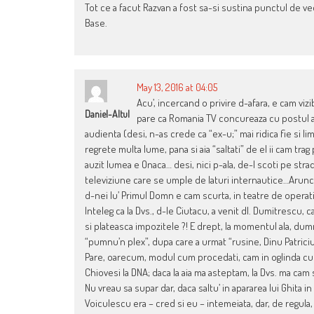
Tot ce a facut Razvan a fost sa-si sustina punctul de veder
Base.
May 13, 2016 at 04:05
Acu’, incercand o privire d-afara, e cam viz
Daniel-Altul
pare ca Romania TV concureaza cu postul a
audienta (desi, n-as crede ca “ex-u;” mai ridica fie si lim
regrete multa lume, pana si aia “saltati” de el ii cam tr
auzit lumea e Onaca… desi, nici p-ala, de-l scoti pe stra
televiziune care se umple de laturi internautice…Aruncat
d-nei lu’ Primul Domn e cam scurta, in teatre de operat
Inteleg ca la Dvs., d-le Ciutacu, a venit dl. Dumitrescu, c
si plateasca impozitele ?! E drept, la momentul ala, du
“pumnu’n plex”, dupa care a urmat “rusine, Dinu Patriciu
Pare, oarecum, modul cum procedati, cam in oglinda cu c
Chiovesi la DNA; daca la aia ma asteptam, la Dvs. ma ca
Nu vreau sa supar dar, daca saltu’ in apararea lui Ghita in a
Voiculescu era – cred si eu – intemeiata, dar, de regula, 