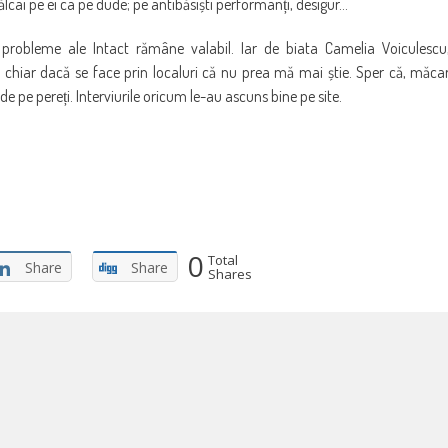
 călcai pe ei ca pe dude; pe antibăsiști performanți, desigur…
probleme ale Intact rămâne valabil. Iar de biata Camelia Voiculescu
 chiar dacă se face prin localuri că nu prea mă mai știe. Sper că, măca
 pe pereți. Interviurile oricum le-au ascuns bine pe site.
0
Total
Share
Share
Shares