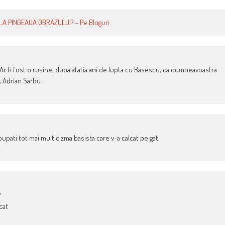
LA PINGEAUA OBRAZULUI? - Pe Bloguri
V. Ar fi fost o rusine, dupa atatia ani de lupta cu Basescu, ca dumneavoastra
, Adrian Sarbu.
pupati tot mai mult cizma basista care v-a calcat pe gat.
?
cat