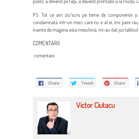
politic a devenit pe față, a devenit profitabil și la modă,
P.S. Tot ce am zis/scris pe teme de componente și 
condamnată într-un meci care nu e al ei, îmi pare rău,
înainte de măgăria asta meschină, mi-au dat jos tabloul de
COMENTARII
comentarii
Share
Tweet
Share
Victor Ciutacu