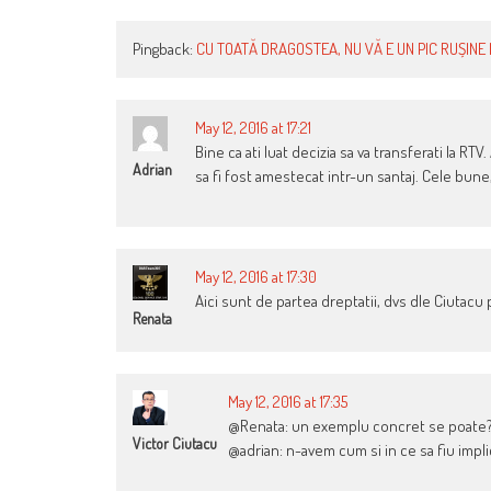
Pingback:
CU TOATĂ DRAGOSTEA, NU VĂ E UN PIC RUȘINE 
May 12, 2016 at 17:21
Bine ca ati luat decizia sa va transferati la RT
Adrian
sa fi fost amestecat intr-un santaj. Cele bune
May 12, 2016 at 17:30
Aici sunt de partea dreptatii, dvs dle Ciutacu 
Renata
May 12, 2016 at 17:35
@Renata: un exemplu concret se poate
Victor Ciutacu
@adrian: n-avem cum si in ce sa fiu impli