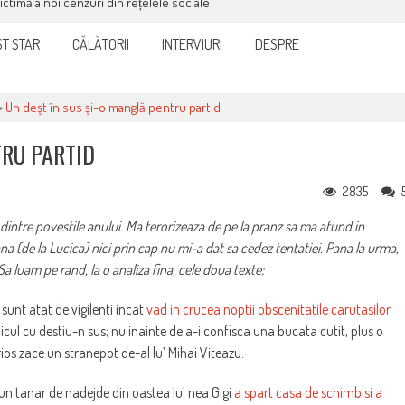
victimă a noi cenzuri din rețelele sociale
T STAR
CĂLĂTORII
INTERVIURI
DESPRE
>
Un deşt în sus şi-o manglă pentru partid
TRU PARTID
2835
dintre povestile anului. Ma terorizeaza de pe la pranz sa ma afund in
 (de la Lucica) nici prin cap nu mi-a dat sa cedez tentatiei. Pana la urma,
Sa luam pe rand, la o analiza fina, cele doua texte:
 sunt atat de vigilenti incat
vad in crucea noptii obscenitatile carutasilor
.
cul cu destiu-n sus; nu inainte de a-i confisca una bucata cutit, plus o
ios zace un stranepot de-al lu’ Mihai Viteazu.
 un tanar de nadejde din oastea lu’ nea Gigi
a spart casa de schimb si a