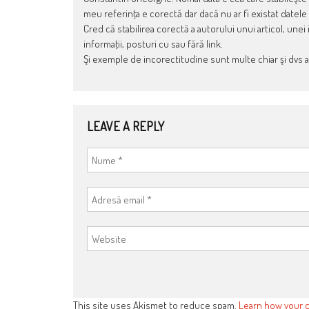
meu referinţa e corectă dar dacă nu ar fi existat datele
Cred că stabilirea corectă a autorului unui articol, unei
informaţii, posturi cu sau fără link.
Şi exemple de incorectitudine sunt multe chiar şi dvs ati
LEAVE A REPLY
This site uses Akismet to reduce spam.
Learn how your 