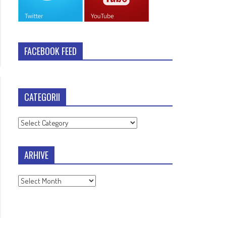
FACEBOOK FEED
CATEGORII
Categorii
ARHIVE
Arhive