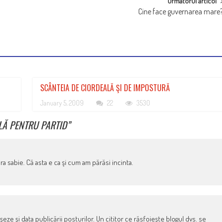
Urmatorul articol
Cine face guvernarea mare
SCÂNTEIA DE CIORDEALĂ ŞI DE IMPOSTURĂ
January 5, 2009
22
3530
LĂ PENTRU PARTID
”
 sabie. Că asta e ca şi cum am părăsi incinta.
şeze şi data publicării posturilor. Un cititor ce răsfoieşte blogul dvs. se