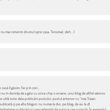
sa nu mai nimerim drumul spre casa. Tonomat, deh…:)
asă îl găsim, fie şi în zori…
u în dorinţa de a găsi cu orice chip o eroare, unui blog de altfel valoros.
utilă este data publicării postului: postul anterior cu “nea Traian
licată şi pe alte bloguri, nu numai la dvs. pe blog, de ex. la dl.
tâietatea publicării şi care referinţă de autor e cea corectă. În exemplul