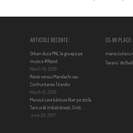
ARTICOLE RECENTE:
CE-MI PLACE:
Orban duce PNL la groapa pe
mana.ciutacu.
muzica #Rezist
Taranu’ de Ba
March 19, 2019
Rares versus Mandachi sau
Confruntarea Titanilor
March 15, 2019
Moroiul care bântuie liber pe sticlă.
Tare urât îmbătrânești, Cristi….
June 20, 2017