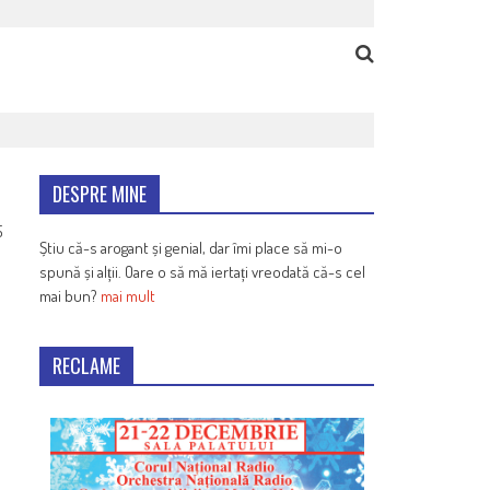
DESPRE MINE
5
Știu că-s arogant și genial, dar îmi place să mi-o
spună și alții. Oare o să mă iertați vreodată că-s cel
mai bun?
mai mult
RECLAME