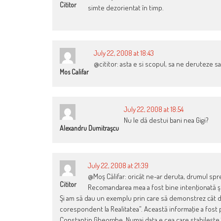
Cititor
simte dezorientat în timp.
July 22, 2008 at 18:43
@cititor: asta e si scopul, sa ne deruteze 
Mos Califar
July 22, 2008 at 18:54
Nu le dă destui bani nea Gigi?
Alexandru Dumitraşcu
July 22, 2008 at 21:39
@Moş Călifar: oricât ne-ar deruta, drumul spre c
Cititor
Recomandarea mea a fost bine intenţionată şi n
Şi am să dau un exemplu prin care să demonstrez cât de 
corespondent la Realitatea”. Această informaţie a fost pub
Constantin Gheorghe. Numai data e cea care stabileşte în