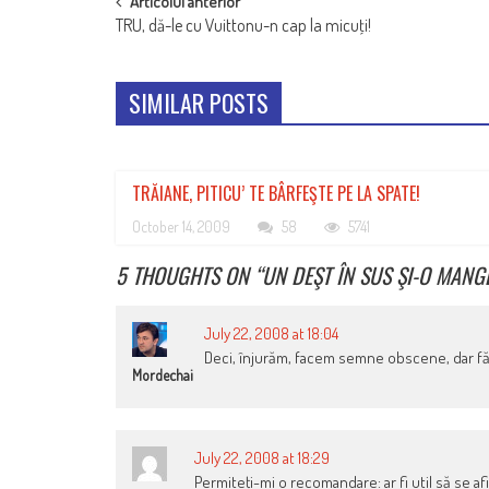
POST
Articolul anterior
TRU, dă-le cu Vuittonu-n cap la micuţi!
NAVIGATION
SIMILAR POSTS
TRĂIANE, PITICU’ TE BÂRFEŞTE PE LA SPATE!
October 14, 2009
58
5741
5 THOUGHTS ON “
UN DEŞT ÎN SUS ŞI-O MANG
July 22, 2008 at 18:04
Deci, înjurăm, facem semne obscene, dar făra
Mordechai
July 22, 2008 at 18:29
Permiteţi-mi o recomandare: ar fi util să se afi