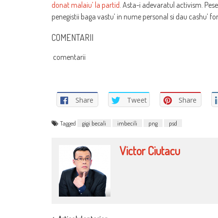
donat malaiu’ la partid
. Asta-i adevaratul activism. Pese
penegistii baga vastu’ in nume personal si dau cashu’ for
COMENTARII
comentarii
Share
Tweet
Share
Tagged
gigi becali
imbecili
png
psd
Victor Ciutacu