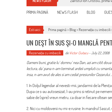
Ziaristul Ion Cristoiu, prima 
NEWS FLASH
PRIMA PAGINĂ
NEWS FLASH
BLOG
GUES
Esti aici:
Prima pagină >
Blog
>
Rezervaţia cu imbecili
UN DEŞT ÎN SUS ŞI-O MANGLĂ PEN
Rezervaţia cu imbecili
de
Victor Ciutacu
-
July 22, 2008
Oameni buni, gratie lu’ domnu’ nea Dan, azi am citit doua 
lectura, da’ pana n-am terminat ardeii umpluti cu smantana
insa, n-am avut de ales si am cedat presiunilor Cezarului. 
1. In Doljul legendar al nevesti-mii, jandarmii de la Pleniţa
Dupa ce s-au autosesizat, l-au prins si retinut pe nemerni
sabie de (spre) vreun metru, ca doar in fiecare oltean ser
2. Nici cu moldovenii nu mi-e rusine. In mandrul Sascut,