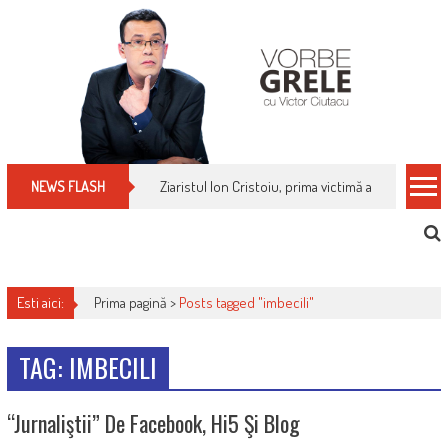
Skip
to
content
Ziaristul Ion Cristoiu, prima victimă a noi cenzuri 
NEWS FLASH
Esti aici:
Prima pagină >
Posts tagged "imbecili"
TAG: IMBECILI
“Jurnaliştii” De Facebook, Hi5 Şi Blog