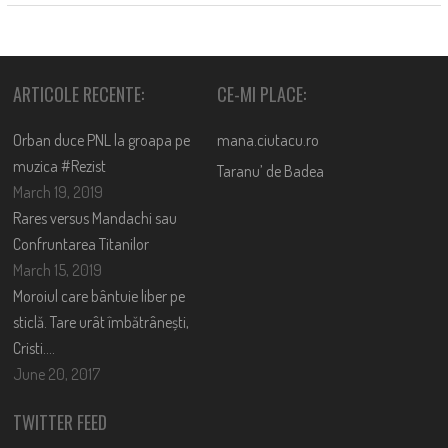
ARTICOLE RECENTE:
CE-MI PLACE:
Orban duce PNL la groapa pe
mana.ciutacu.ro
muzica #Rezist
Taranu’ de Badea
March 19, 2019
Rares versus Mandachi sau
Confruntarea Titanilor
March 15, 2019
Moroiul care bântuie liber pe
sticlă. Tare urât îmbătrânești,
Cristi….
June 20, 2017
TWITTER FEED