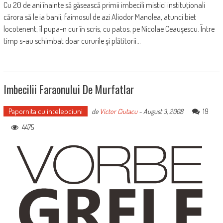
Cu 20 de ani înainte să găsească primii imbecili mistici instituţionali
cărora să le ia banii, faimosul de azi Aliodor Manolea, atunci biet
locotenent, îl pupa-n cur în scris, cu patos, pe Nicolae Ceauşescu. Între
timp s-au schimbat doar cururile şi plătitorii...
Imbecilii Faraonului De Murfatlar
Papornita cu intelepciuni
19
de
Victor Ciutacu
-
August 3, 2008
4475