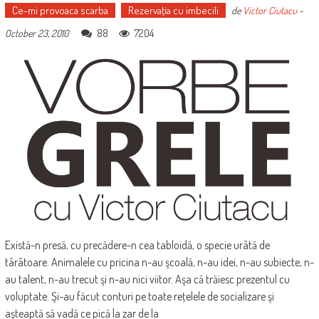
Ce-mi provoaca scarba
Rezervaţia cu imbecili
de
Victor Ciutacu
-
88
7204
October 23, 2010
Există-n presă, cu precădere-n cea tabloidă, o specie urâtă de
târâtoare. Animalele cu pricina n-au şcoală, n-au idei, n-au subiecte, n-
au talent, n-au trecut şi n-au nici viitor. Aşa că trăiesc prezentul cu
voluptate. Şi-au făcut conturi pe toate reţelele de socializare şi
aşteaptă să vadă ce pică la zar de la