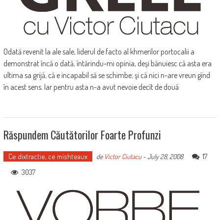
Odată revenit la ale sale, liderul de facto al khmerilor portocalii a
demonstrat încă o dată, întărindu-mi opinia, deşi bănuiesc că asta era
ultima sa grijă, că e incapabil să se schimbe; şi că nici n-are vreun gînd
în acest sens. Iar pentru asta n-a avut nevoie decît de două
Răspundem Căutătorilor Foarte Profunzi
Ce dixtractie, ce mishteaux
17
de
Victor Ciutacu
-
July 28, 2008
3037