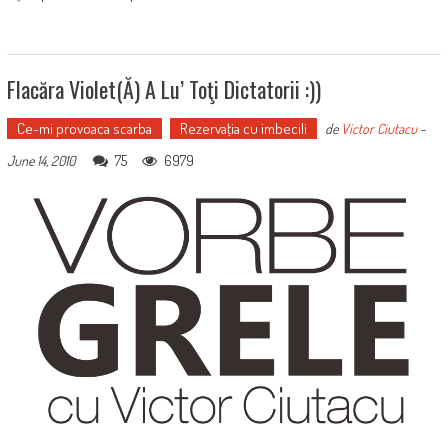
Flacăra Violet(ă) A Lu’ Toţi Dictatorii :))
Ce-mi provoaca scarba
Rezervaţia cu imbecili
de
Victor Ciutacu
-
75
6979
June 14, 2010