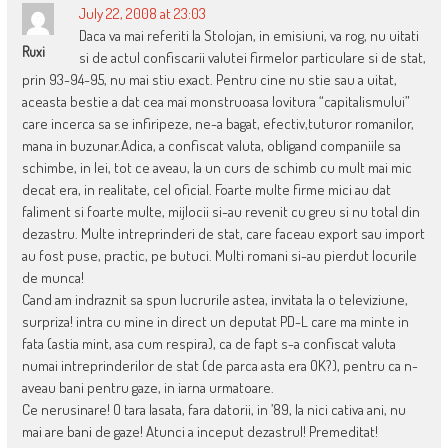
July 22, 2008 at 23:03
Daca va mai referiti la Stolojan, in emisiuni, va rog, nu uitati
Ruxi
si de actul confiscarii valutei firmelor particulare si de stat,
prin 93-94-95, nu mai stiu exact. Pentru cine nu stie sau a uitat,
aceasta bestie a dat cea mai monstruoasa lovitura “capitalismului”
care incerca sa se infiripeze, ne-a bagat, efectiv,tuturor romanilor,
mana in buzunar.Adica, a confiscat valuta, obligand companiile sa
schimbe, in lei, tot ce aveau, la un curs de schimb cu mult mai mic
decat era, in realitate, cel oficial. Foarte multe firme mici au dat
faliment si foarte multe, mijlocii si-au revenit cu greu si nu total din
dezastru. Multe intreprinderi de stat, care faceau export sau import
au fost puse, practic, pe butuci. Multi romani si-au pierdut locurile
de munca!
Cand am indraznit sa spun lucrurile astea, invitata la o televiziune,
surpriza! intra cu mine in direct un deputat PD-L care ma minte in
fata (astia mint, asa cum respira), ca de fapt s-a confiscat valuta
numai intreprinderilor de stat (de parca asta era OK?), pentru ca n-
aveau bani pentru gaze, in iarna urmatoare.
Ce nerusinare! O tara lasata, fara datorii, in ’89, la nici cativa ani, nu
mai are bani de gaze! Atunci a inceput dezastrul! Premeditat!