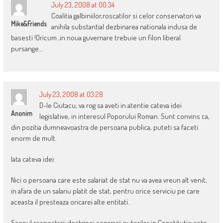
July 23, 2008 at 00:34
Coalitia galbiniilor,roscatilor si celor conservatori va
Mike&Friends
anihila substantial dezbinarea nationala indusa de
basesti !Oricum ,in noua guvernare trebuie un filon liberal
pursange…
July 23, 2008 at 03:28
D-le Ciutacu, va rog sa aveti in atentie cateva idei
Anonim
legislative, in interesul Poporului Roman. Sunt convins ca,
din pozitia dumneavoastra de persoana publica, puteti sa faceti
enorm de mult.
Iata cateva idei:
Nici o persoana care este salariat de stat nu va avea vreun alt venit,
in afara de un salariu platit de stat, pentru orice serviciu pe care
aceasta il presteaza oricarei alte entitati.
Scopul respectarii doctrinei separarii puterilor in Constitutie este