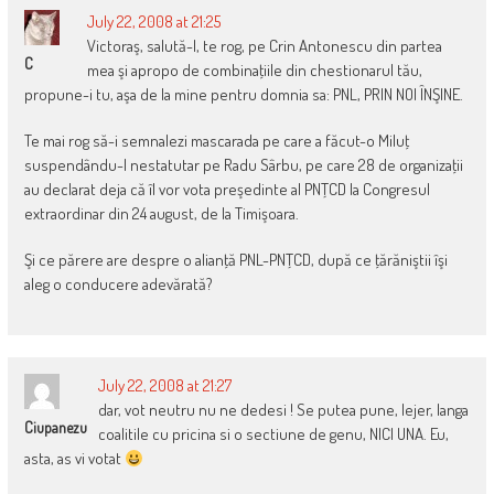
July 22, 2008 at 21:25
Victoraş, salută-l, te rog, pe Crin Antonescu din partea
C
mea şi apropo de combinaţiile din chestionarul tău,
propune-i tu, aşa de la mine pentru domnia sa: PNL, PRIN NOI ÎNŞINE.
Te mai rog să-i semnalezi mascarada pe care a făcut-o Miluţ
suspendându-l nestatutar pe Radu Sârbu, pe care 28 de organizaţii
au declarat deja că îl vor vota preşedinte al PNŢCD la Congresul
extraordinar din 24 august, de la Timişoara.
Şi ce părere are despre o alianţă PNL-PNŢCD, după ce ţărăniştii îşi
aleg o conducere adevărată?
July 22, 2008 at 21:27
dar, vot neutru nu ne dedesi ! Se putea pune, lejer, langa
Ciupanezu
coalitile cu pricina si o sectiune de genu, NICI UNA. Eu,
asta, as vi votat