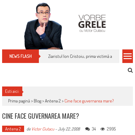
Skip
to
content
Cum îți schimbi, rapid, gratuit și eficient, furniz
NEWS FLASH
Esti aici:
Prima pagină >
Blog
>
Antena 2
>
Cine face guvernarea mare?
CINE FACE GUVERNAREA MARE?
Antena 2
34
2995
de
Victor Ciutacu
-
July 22, 2008