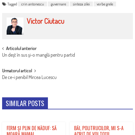
Tagged
crin antonescu
guvernare
sinteza zilei
vorbe grele
Victor Ciutacu
POST
Articolul anterior
Un deşt în sus şi-o manglă pentru partid
NAVIGATION
Urmatorul articol
De ce-i penibil Mircea Lucescu
SIMILAR POSTS
FERM ŞI PLIN DE NĂDUF: SĂ
BĂI, POLITRUCILOR, MI S-A
MOARĂ MAMA!
ACRIT DE VOI TOŢI!