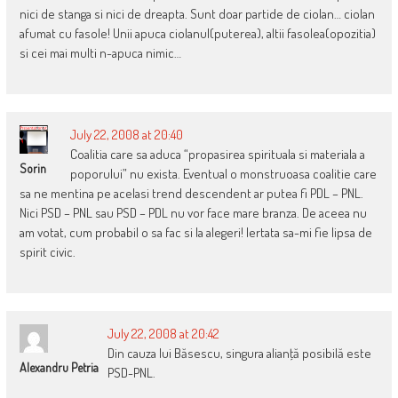
nici de stanga si nici de dreapta. Sunt doar partide de ciolan… ciolan
afumat cu fasole! Unii apuca ciolanul(puterea), altii fasolea(opozitia)
si cei mai multi n-apuca nimic…
July 22, 2008 at 20:40
Coalitia care sa aduca “propasirea spirituala si materiala a
Sorin
poporului” nu exista. Eventual o monstruoasa coalitie care
sa ne mentina pe acelasi trend descendent ar putea fi PDL – PNL.
Nici PSD – PNL sau PSD – PDL nu vor face mare branza. De aceea nu
am votat, cum probabil o sa fac si la alegeri! Iertata sa-mi fie lipsa de
spirit civic.
July 22, 2008 at 20:42
Din cauza lui Băsescu, singura alianţă posibilă este
Alexandru Petria
PSD-PNL.