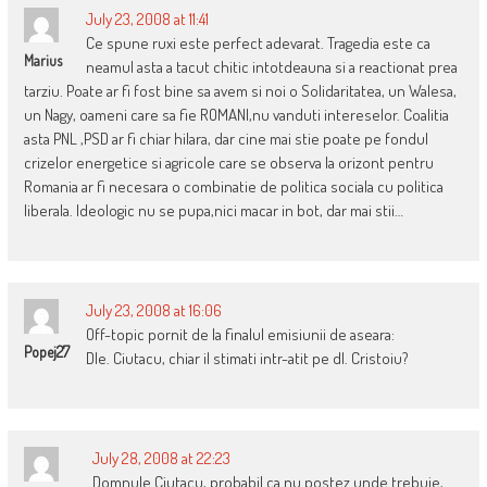
July 23, 2008 at 11:41
Ce spune ruxi este perfect adevarat. Tragedia este ca
Marius
neamul asta a tacut chitic intotdeauna si a reactionat prea
tarziu. Poate ar fi fost bine sa avem si noi o Solidaritatea, un Walesa,
un Nagy, oameni care sa fie ROMANI,nu vanduti intereselor. Coalitia
asta PNL ,PSD ar fi chiar hilara, dar cine mai stie poate pe fondul
crizelor energetice si agricole care se observa la orizont pentru
Romania ar fi necesara o combinatie de politica sociala cu politica
liberala. Ideologic nu se pupa,nici macar in bot, dar mai stii…
July 23, 2008 at 16:06
Off-topic pornit de la finalul emisiunii de aseara:
Popej27
Dle. Ciutacu, chiar il stimati intr-atit pe dl. Cristoiu?
July 28, 2008 at 22:23
Domnule Ciutacu, probabil ca nu postez unde trebuie,