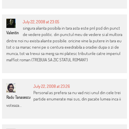
July 22, 2008 at 23:05
singura alianta posibila in tara asta este pnl psd din punct
Valentin
de vedere politic. din punctul meu de vedere si al multora
dintre noi nu exista aliante posibile. oricine vine la putere in tara eu
tot o sa manac nervi pe o centura exedrabila a oradiei dupa o zi de
munca, tot va trevui sa merg sa mi platesc tributurile catre imperiul
maffiot roman (TREBUIA SA ZIC STATUL ROMAN?)
July 22, 2008 at 23:26
Personal as prefera sa nu vad nici unul din cele trei
Radu Tanasescu
partide enumerate mai sus, din pacate lumea inca ii
voteaza…