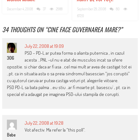
December 4, 2008
37
2988
September 29, 2008
80
6720
34 THOUGHTS ON “
CINE FACE GUVERNAREA MARE?
”
July 22, 2008 at 19:09
PSD – PD-L ar putea forma o alianta puternica , in cazul
306
acesta …PNL -ul nu e atat de musculos incat sa ofere
opozitie. si chiar daca ar fi asa ..cel mai mult ar avea de castigat tot ei
..pt. ca in situatia asta o sa preia sindromul basescian “jos coruptii”
cu ajutorul caruia ar putea castiga voturi pt. alegerile viitoare.
PSD PD-L sa bata palma …eu stiu ..ar fi moarte pt. basescu` , pt. ca in
special el a adaugat pe imaginea PSD-ului stampila de corupti.
July 22, 2008 at 19:28
Vot afectiv. Ma refer la “this poll”.
Bebe