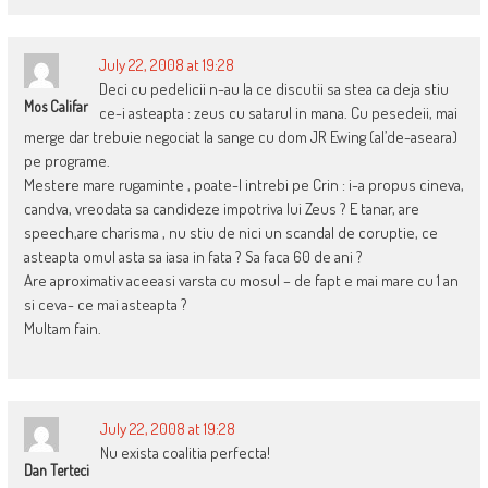
July 22, 2008 at 19:28
Deci cu pedelicii n-au la ce discutii sa stea ca deja stiu
Mos Califar
ce-i asteapta : zeus cu satarul in mana. Cu pesedeii, mai
merge dar trebuie negociat la sange cu dom JR Ewing (al’de-aseara)
pe programe.
Mestere mare rugaminte , poate-l intrebi pe Crin : i-a propus cineva,
candva, vreodata sa candideze impotriva lui Zeus ? E tanar, are
speech,are charisma , nu stiu de nici un scandal de coruptie, ce
asteapta omul asta sa iasa in fata ? Sa faca 60 de ani ?
Are aproximativ aceeasi varsta cu mosul – de fapt e mai mare cu 1 an
si ceva- ce mai asteapta ?
Multam fain.
July 22, 2008 at 19:28
Nu exista coalitia perfecta!
Dan Terteci