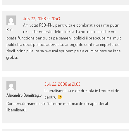
July 22, 2008 at 20:43
Am votat PSD+PNL pentru ca e combinatia cea mai putin
Kiki
rea – dar nu este deloc ideala. La noi nici o coalitie nu
poate functiona pentru ca pe oamenii politici ii preocupa mai mult
politichia decit politica adevarata, iar orgoliile sunt mai importante
decit principiile. ca sa n-o mai spunem pe aia cu mina care se face
grebla…
July 22, 2008 at 21:05
Liberalismul nu e de dreapta în teorie ci de
Alexandru Dumitraşcu
centru
Conservatorismul este în teorie mult mai de dreapta decât
liberalismul.