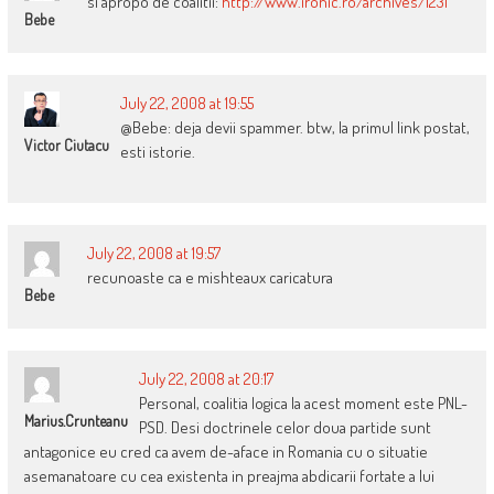
si apropo de coalitii:
http://www.ironic.ro/archives/1231
Bebe
July 22, 2008 at 19:55
@Bebe: deja devii spammer. btw, la primul link postat,
Victor Ciutacu
esti istorie.
July 22, 2008 at 19:57
recunoaste ca e mishteaux caricatura
Bebe
July 22, 2008 at 20:17
Personal, coalitia logica la acest moment este PNL-
Marius.crunteanu
PSD. Desi doctrinele celor doua partide sunt
antagonice eu cred ca avem de-aface in Romania cu o situatie
asemanatoare cu cea existenta in preajma abdicarii fortate a lui