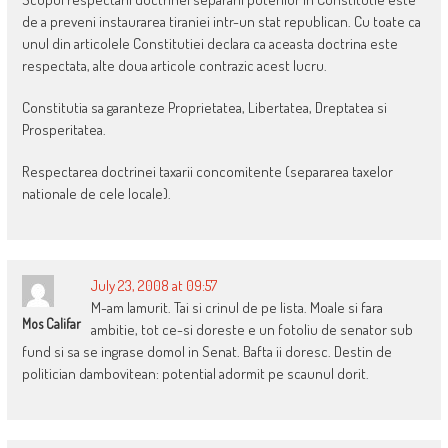
de a preveni instaurarea tiraniei intr-un stat republican. Cu toate ca
unul din articolele Constitutiei declara ca aceasta doctrina este
respectata, alte doua articole contrazic acest lucru.
Constitutia sa garanteze Proprietatea, Libertatea, Dreptatea si
Prosperitatea.
Respectarea doctrinei taxarii concomitente (separarea taxelor
nationale de cele locale).
July 23, 2008 at 09:57
M-am lamurit. Tai si crinul de pe lista. Moale si fara
Mos Califar
ambitie, tot ce-si doreste e un fotoliu de senator sub
fund si sa se ingrase domol in Senat. Bafta ii doresc. Destin de
politician dambovitean: potential adormit pe scaunul dorit.