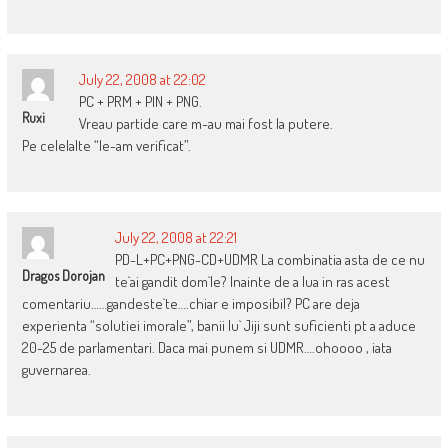
July 22, 2008 at 22:02
PC + PRM + PIN + PNG.
Ruxi
Vreau partide care m-au mai fost la putere.
Pe celelalte “le-am verificat”.
July 22, 2008 at 22:21
PD-L+PC+PNG-CD+UDMR La combinatia asta de ce nu
Dragos Dorojan
te`ai gandit dom`le? Inainte de a lua in ras acest
comentariu……gandeste`te….chiar e imposibil? PC are deja
experienta “solutiei imorale”, banii lu` Jiji sunt suficienti pt a aduce
20-25 de parlamentari. Daca mai punem si UDMR….ohoooo , iata
guvernarea.