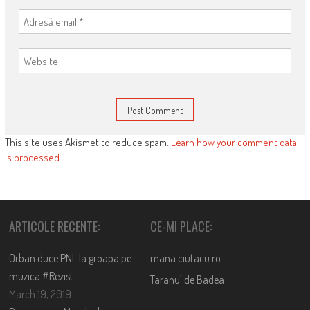
This site uses Akismet to reduce spam.
Learn how your comment data
is processed
.
ARTICOLE RECENTE:
CE-MI PLACE:
Orban duce PNL la groapa pe
mana.ciutacu.ro
muzica #Rezist
Taranu’ de Badea
March 19, 2019