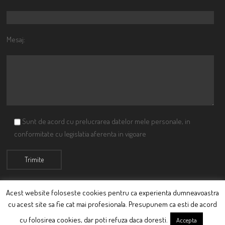
Mesaj:
Sunt de acord cu prelucrarea datelor mele personale, in
conformitate cu legislatia aferenta in vigoare
Acest website foloseste cookies pentru ca experienta dumneavoastra
cu acest site sa fie cat mai profesionala. Presupunem ca esti de acord
© Ciutacu 2015 Parte a Imperiului Ciutacesc.
cu folosirea cookies, dar poti refuza daca doresti.
Accepta