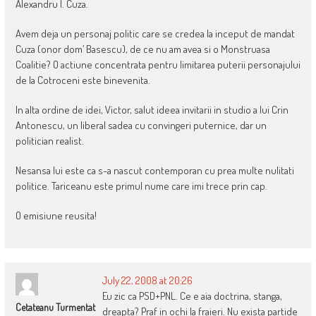
Alexandru I. Cuza.
Avem deja un personaj politic care se credea la inceput de mandat
Cuza (onor dom’ Basescu), de ce nu am avea si o Monstruasa
Coalitie? O actiune concentrata pentru limitarea puterii personajului
de la Cotroceni este binevenita.
In alta ordine de idei, Victor, salut ideea invitarii in studio a lui Crin
Antonescu, un liberal sadea cu convingeri puternice, dar un
politician realist.
Nesansa lui este ca s-a nascut contemporan cu prea multe nulitati
politice. Tariceanu este primul nume care imi trece prin cap.
O emisiune reusita!
July 22, 2008 at 20:26
Eu zic ca PSD+PNL. Ce e aia doctrina, stanga,
Cetateanu Turmentat
dreapta? Praf in ochi la fraieri. Nu exista partide