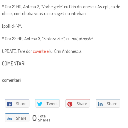
* Ora 21:00, Antena 2, “Vorbe grele” cu Crin Antonescu. Astept, ca de
obicei, contributia voastra cu sugestii si intrebari…
[poll id=”4″]
* Ora 22:00, Antena 3, “Sinteza zilei”, cu
noi, ai nostri
.
UPDATE: Tare dor
cuvintele
lui Crin Antonescu…
COMENTARII
comentarii
Share
Tweet
Share
Share
0
Total
Share
Shares