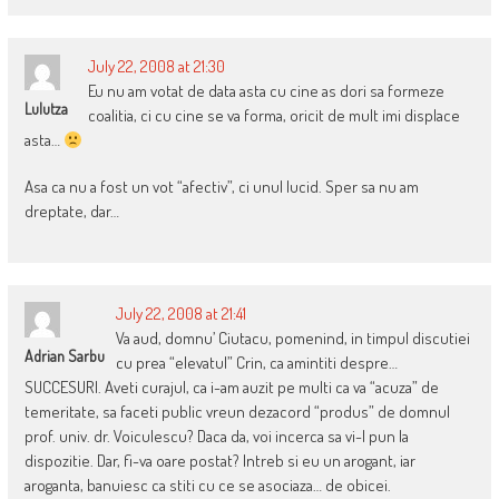
July 22, 2008 at 21:30
Eu nu am votat de data asta cu cine as dori sa formeze
Lulutza
coalitia, ci cu cine se va forma, oricit de mult imi displace
asta…
Asa ca nu a fost un vot “afectiv”, ci unul lucid. Sper sa nu am
dreptate, dar…
July 22, 2008 at 21:41
Va aud, domnu’ Ciutacu, pomenind, in timpul discutiei
Adrian Sarbu
cu prea “elevatul” Crin, ca amintiti despre…
SUCCESURI. Aveti curajul, ca i-am auzit pe multi ca va “acuza” de
temeritate, sa faceti public vreun dezacord “produs” de domnul
prof. univ. dr. Voiculescu? Daca da, voi incerca sa vi-l pun la
dispozitie. Dar, fi-va oare postat? Intreb si eu un arogant, iar
aroganta, banuiesc ca stiti cu ce se asociaza… de obicei.