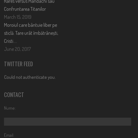
Rares versus Mandachi sau
Confruntarea Titanilor
March 15, 2019
Moroiul care bântuie liber pe
sticlă. Tare urât îmbătrânești,
Cristi….
June 20, 2017
TWITTER FEED
Could not authenticate you.
CONTACT
Nume:
Email: