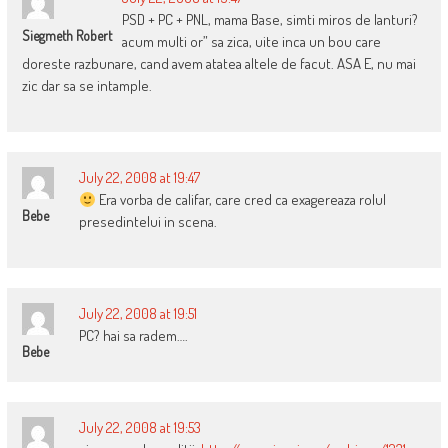
PSD + PC + PNL, mama Base, simti miros de lanturi?
Siegmeth Robert
acum multi or” sa zica, uite inca un bou care
doreste razbunare, cand avem atatea altele de facut. ASA E, nu mai
zic dar sa se intample.
July 22, 2008 at 19:47
Era vorba de califar, care cred ca exagereaza rolul
Bebe
presedintelui in scena.
July 22, 2008 at 19:51
PC? hai sa radem….
Bebe
July 22, 2008 at 19:53