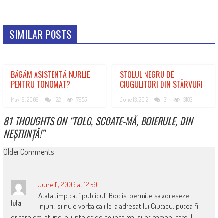
SIMILAR POSTS
BĂGĂM ASISTENTĂ NURLIE
STOLUL NEGRU DE
PENTRU TONOMAT?
CIUGULITORI DIN STÂRVURI
May 19, 2009
122
7955
June 13, 2012
31
3183
81 THOUGHTS ON “
TOLO, SCOATE-MĂ, BOIERULE, DIN
NEȘTIINȚĂ!
”
COMMENT
Older Comments
NAVIGATION
June 11, 2009 at 12:59
Atata timp cat “publicul” Boc isi permite sa adreseze
Iulia
injurii, si nu e vorba ca i le-a adresat lui Ciutacu, putea fi
oricare om, atunci nu inteleg de ce inca mai sunt oameni care il