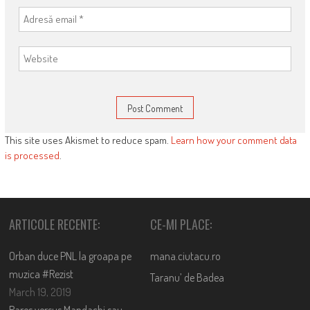
This site uses Akismet to reduce spam.
Learn how your comment data
is processed
.
ARTICOLE RECENTE:
CE-MI PLACE:
Orban duce PNL la groapa pe
mana.ciutacu.ro
muzica #Rezist
Taranu’ de Badea
March 19, 2019
Rares versus Mandachi sau