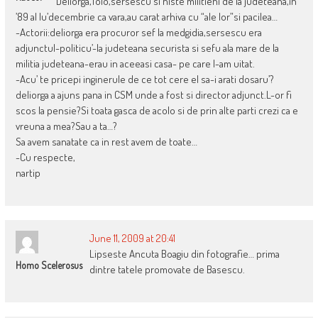
Deliorga,Tolo,sersescu si niste militieni de la judeteana,in
’89 al lu’decembrie ca vara,au carat arhiva cu “ale lor”si pacilea…
-Actorii:deliorga era procuror sef la medgidia,sersescu era
adjunctul-politicu’-la judeteana securista si sefu ala mare de la
militia judeteana-erau in aceeasi casa- pe care l-am uitat.
-Acu’ te pricepi inginerule de ce tot cere el sa-i arati dosaru’?
deliorga a ajuns pana in CSM unde a fost si director adjunct.L-or fi
scos la pensie?Si toata gasca de acolo si de prin alte parti crezi ca e
vreuna a mea?Sau a ta…?
Sa avem sanatate ca in rest avem de toate…
-Cu respecte,
nartip
June 11, 2009 at 20:41
Lipseste Ancuta Boagiu din fotografie… prima
Homo Scelerosus
dintre tatele promovate de Basescu.