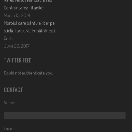
Confruntarea Titanilor
March 15, 2019
Moroiul care bântuie liber pe
sticlă. Tare urât îmbătrânești,
Cristi….
June 20, 2017
TWITTER FEED
Could not authenticate you.
CONTACT
Nume:
Email: