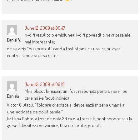
June 12, 2009 at 00:47
n-o fi vazut tolo emisiunea, i-o fi povestit cineva pasajele
Daniel V.
mai interesante;
de aia a zis “nu am vazut” cand a fost strans cu usa, ca nu avea
control si nu a vrut sa riste..
June 12, 2009 at 09:18
Mi-a placut la maxim, am fost razbunata pentru nervii pe
Daniela
care mi i-a facut individa:
Victor Ciutacu: “Tolo are dreptate și devoalează mizeria umană a
unei activiste de două parale.”
Iar Oana Dobre, a fost de nota 20 ca n-a trecut la neobservate sau la
greseli din viteza de vorbire, faza cu “prular, prural”.