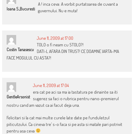
A ! inca ceva: A vorbit purtatoarea de cuvant a
Ioana S.,Bucuresti
guvernului. Nu e muta!
June 11, 2009 at 17:00
TOLO o fi neam cu STOLO?!
Costin Tanasescu
DATI-L AFARA DIN TRUST! CE DOAMNE IARTA-MA
FACE MOGULUL CU ASTA?!
June 11, 2009 at 17:04
era cat pe aci sa ma ia tastatura pe dinainte sa iti
GentleArsonist
sugerez sa faci o rubrica pentru nano-premierul
nostru cand am vazut ca ai facut deja una.
Felicitari si la cat mai multe curele late date pe funduletzul
piticutzului. Ca cineva tre’ s-o faca si pe asta si matale pari potrivit
pentru asa ceva