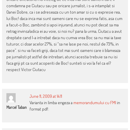
comdamna pe Ciutacu sau pe oricare jurnalist, i s-a intamplat si
Oanei Dobre, ca i se adreseaza cu un ton amar si cu o expresie rea,
lui Boc! daca inca mai sunt oameni care nu se exprima fatis, asa cum
a facut-o Boc, zambind si apoi injurand, atunci nu pot decat sa ma
retrag invinsa!adica ei au voie, si noi nu? pana la urma, Ciutacu a avut
dreptate cand l-a intrebat daca nu cumva vrea Boc sa nu mai ia taxe
tuturor, ci doar acelor 27%, si “sa ne lase pe noi, restul de 73%, in
pace”. si nu va faceti griji, daca tot mai sunt oameni care ii blameaza
pe jurnalisti pt astfel de intrebari, atunci acestia trebuie sa nu isi
faca griji pt ca sunt acoperiti de Boc! sunteti si voi la fel ca el?
respect Victor Ciutacu
June 11, 2009 at 14:11
Varianta in limba engeza a
memorandumului cu FMI
in
Marcel Taban
format pdf: