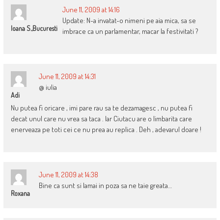
June 11, 2009 at 14:16
Update: N-a invatat-o nimeni pe aia mica, sa se
Ioana S.,Bucuresti
imbrace ca un parlamentar, macar la festivitati ?
June 11, 2009 at 14:31
@ iulia
Adi
Nu putea fi oricare , imi pare rau sa te dezamagesc , nu putea fi
decat unul care nu vrea sa taca . Iar Ciutacu are o limbarita care
enerveaza pe toti cei ce nu prea au replica . Deh , adevarul doare !
June 11, 2009 at 14:38
Bine ca sunt si lamai in poza sa ne taie greata…
Roxana