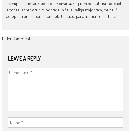
exemplu in fiecare judet din Romania, religia minoritatii isi indreapta
enoriasi spre voturi minoritare, la fel si religia majoritara, de ce..?
asteptam un raspuns domnule Ciutacu, pana atunci numai bine.
COMMENT
Older Comments
NAVIGATION
LEAVE A REPLY