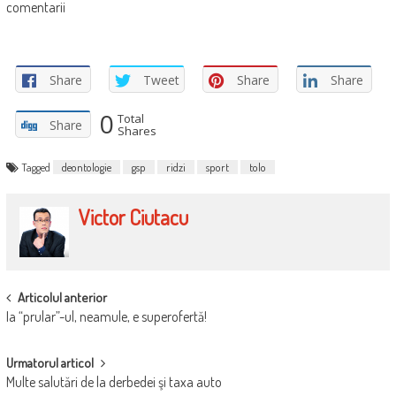
comentarii
Share
Tweet
Share
Share
0
Total
Share
Shares
Tagged
deontologie
gsp
ridzi
sport
tolo
Victor Ciutacu
POST
Articolul anterior
Ia “prular”-ul, neamule, e superofertă!
NAVIGATION
Urmatorul articol
Multe salutări de la derbedei şi taxa auto