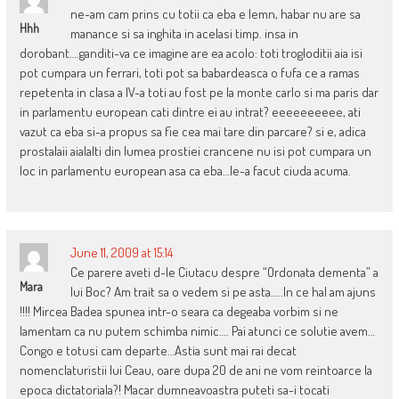
ne-am cam prins cu totii ca eba e lemn, habar nu are sa
Hhh
manance si sa inghita in acelasi timp. insa in
dorobant….ganditi-va ce imagine are ea acolo: toti trogloditii aia isi
pot cumpara un ferrari, toti pot sa babardeasca o fufa ce a ramas
repetenta in clasa a IV-a toti au fost pe la monte carlo si ma paris dar
in parlamentu european cati dintre ei au intrat? eeeeeeeeee, ati
vazut ca eba si-a propus sa fie cea mai tare din parcare? si e, adica
prostalaii aialalti din lumea prostiei crancene nu isi pot cumpara un
loc in parlamentu european asa ca eba…le-a facut ciuda acuma.
June 11, 2009 at 15:14
Ce parere aveti d-le Ciutacu despre “Ordonata dementa” a
Mara
lui Boc? Am trait sa o vedem si pe asta…..In ce hal am ajuns
!!!! Mircea Badea spunea intr-o seara ca degeaba vorbim si ne
lamentam ca nu putem schimba nimic…. Pai atunci ce solutie avem…
Congo e totusi cam departe…Astia sunt mai rai decat
nomenclaturistii lui Ceau, oare dupa 20 de ani ne vom reintoarce la
epoca dictatoriala?! Macar dumneavoastra puteti sa-i tocati