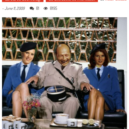
81
8195
-
June 11, 2009