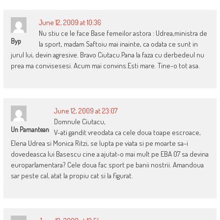
June 12, 2009 at 10:36
Nu stiu ce le face Base femeilor astora : Udrea,ministra de
Byp
la sport, madam Saftoiu mai inainte, ca odata ce sunt in
jurul lui, devin agresive. Bravo Ciutacu.Pana la faza cu derbedeul nu
prea ma convisesesi. Acum mai convins.Esti mare. Tine-o tot asa.
June 12, 2009 at 23:07
Domnule Ciutacu,
Un Pamantean
V-ati gandit vreodata ca cele doua toape escroace,
Elena Udrea si Monica Ritzi, se lupta pe viata si pe moarte sa-i
dovedeasca lui Basescu cine a ajutat-o mai mult pe EBA 07 sa devina
europarlamentara? Cele doua fac sport pe banii nostrii. Amandoua
sar peste cal, atat la propiu cat si la figurat.