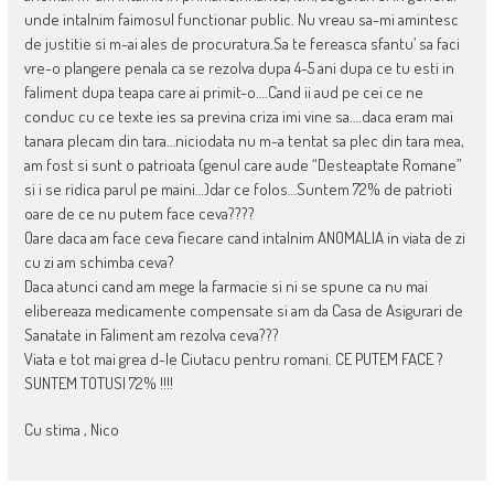
unde intalnim faimosul functionar public. Nu vreau sa-mi amintesc
de justitie si m-ai ales de procuratura.Sa te fereasca sfantu’ sa faci
vre-o plangere penala ca se rezolva dupa 4-5 ani dupa ce tu esti in
faliment dupa teapa care ai primit-o….Cand ii aud pe cei ce ne
conduc cu ce texte ies sa previna criza imi vine sa….daca eram mai
tanara plecam din tara…niciodata nu m-a tentat sa plec din tara mea,
am fost si sunt o patrioata (genul care aude “Desteaptate Romane”
si i se ridica parul pe maini…)dar ce folos…Suntem 72% de patrioti
oare de ce nu putem face ceva????
Oare daca am face ceva fiecare cand intalnim ANOMALIA in viata de zi
cu zi am schimba ceva?
Daca atunci cand am mege la farmacie si ni se spune ca nu mai
elibereaza medicamente compensate si am da Casa de Asigurari de
Sanatate in Faliment am rezolva ceva???
Viata e tot mai grea d-le Ciutacu pentru romani. CE PUTEM FACE ?
SUNTEM TOTUSI 72% !!!!
Cu stima , Nico