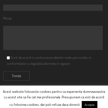
Mesaj:
Sunt de acord cu prelucrarea datelor mele personale, in
conformitate cu legislatia aferenta in vigoare
Acest website foloseste cookies pentru ca experienta dumneavoastra
cu acest site sa fie cat mai profesionala. Presupunem ca esti de acord
© Ciutacu 2015 Parte a Imperiului Ciutacesc.
cu folosirea cookies, dar poti refuza daca doresti.
Accepta