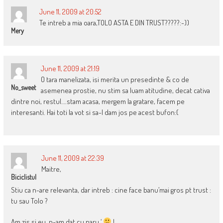
June 11, 2009 at 20:52
Te intreb a mia oara,TOLO ASTA E DIN TRUST?????:-))
Mery
June 11, 2009 at 21:19
O tara manelizata, isi merita un presedinte & co de
No_sweet
asemenea prostie, nu stim sa luam atitudine, decat cativa
dintre noi, restul….stam acasa, mergem la gratare, facem pe
interesanti. Hai toti la vot si sa-l dam jos pe acest bufon:(
June 11, 2009 at 22:39
Maitre,
Biciclistul
Stiu ca n-are relevanta, dar intreb : cine face banu’mai gros pt trust :
tu sau Tolo ?
Am zis si eu, n-am dat cu paru ‘
!