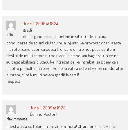
June 11, 2009 at 18:24
@ adi
Iulia
eu ma gandesc cati suntem in situatia de a injura
conducerea de acum! ciutacu nu a injurat, l-a provocat doar! la asta
ma refer cand spun ca putea fi oricare dintre noi, pt ca suntem
destul de multi carora nu ne place in ce ne-am bagat sau in ce ne-
au bagat altii!daca ciutacu l-a intrebat ce l-a intrebat, sa zicem ca a
facut-o pt multi dintre noi(nu neaparat ca este el vreun conducator
suprem, ci pt k multi ne-am gandit la asta)!
respect
June 11, 2009 at 19:28
Domnu’ Vector !
Maximmouse
chestia asta cu tolontan imi vine manusa! Chiar doream sa va fac