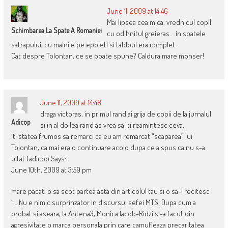
June 11, 2009 at 14:46
Mai lipsea cea mica, vrednicul copil
Schimbarea La Spate A Romaniei
cu odihnitul greieras.. .in spatele
satrapului, cu mainile pe epoleti si tabloul era complet.
Cat despre Tolontan, ce se poate spune? Caldura mare monser!
June 11, 2009 at 14:48
draga victoras, in primul rand ai grija de copii de la jurnalul
Adicop
si in al doilea rand as vrea sa-ti reamintesc ceva.
iti statea frumos sa remarci ca eu am remarcat “scaparea” lui
Tolontan, ca mai era o continuare acolo dupa ce a spus ca nu s-a
uitat (adicop Says:
June 10th, 2009 at 3:59 pm
mare pacat. o sa scot partea asta din articolul tau si o sa-l recitesc
“….Nu e nimic surprinzator in discursul sefei MTS. Dupa cum a
probat si aseara, la Antena3, Monica Iacob-Ridzi si-a facut din
agresivitate o marca personala prin care camufleaza precaritatea