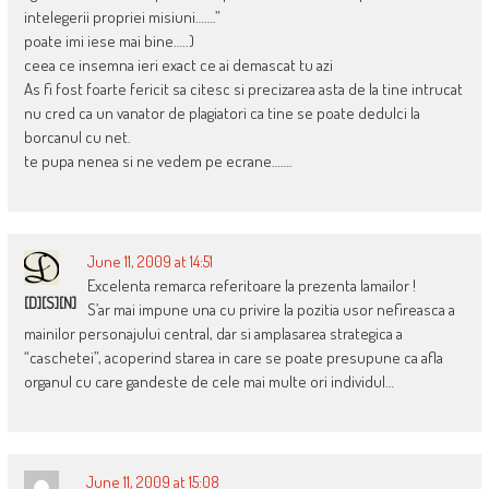
intelegerii propriei misiuni…….”
poate imi iese mai bine…..)
ceea ce insemna ieri exact ce ai demascat tu azi
As fi fost foarte fericit sa citesc si precizarea asta de la tine intrucat
nu cred ca un vanator de plagiatori ca tine se poate dedulci la
borcanul cu net.
te pupa nenea si ne vedem pe ecrane…….
June 11, 2009 at 14:51
Excelenta remarca referitoare la prezenta lamailor !
[D][S][N]
S’ar mai impune una cu privire la pozitia usor nefireasca a
mainilor personajului central, dar si amplasarea strategica a
“caschetei”, acoperind starea in care se poate presupune ca afla
organul cu care gandeste de cele mai multe ori individul…
June 11, 2009 at 15:08