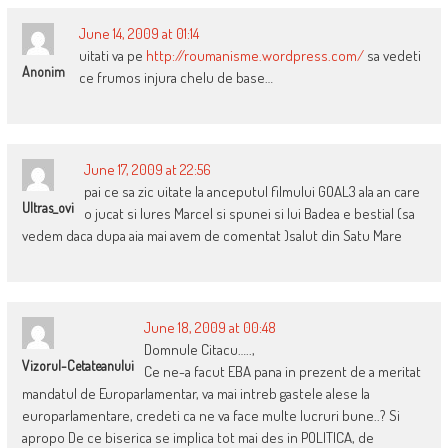
June 14, 2009 at 01:14
uitati va pe
http://roumanisme.wordpress.com/
sa vedeti
Anonim
ce frumos injura chelu de base…
June 17, 2009 at 22:56
pai ce sa zic uitate la anceputul filmului GOAL3 ala an care
Ultras_ovi
o jucat si Iures Marcel si spunei si lui Badea e bestial (sa
vedem daca dupa aia mai avem de comentat )salut din Satu Mare
June 18, 2009 at 00:48
Domnule Citacu…..,
Vizorul-Cetateanului
Ce ne-a facut EBA pana in prezent de a meritat
mandatul de Europarlamentar, va mai intreb gastele alese la
europarlamentare, credeti ca ne va face multe lucruri bune..? Si
apropo De ce biserica se implica tot mai des in POLITICA, de