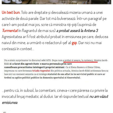
Un text bun.
Tolo are dreptate și devoalează mizeria umană a unei
activiste de două parale. Dar tot mă bulversează. Într-un paragraf pe
care l-am postat mai jos, scrie că ministra riți-piți (suprinsă de
Turmentat
în flagrantul de mai sus)
a probat aseară la Antena 3
.
Agresivitatea ar fi fost atributul probat în emisiunea pe care, deducea
naivul din mine, a urmărit-o redactorul-șef al
gsp
. Dar nici nu mai
contează în context…
…pentru că, în subsol, la comentarii, cineva-i cere părerea cu privire la
invocatul linșaj mediatic al duduii. Iar el răspunde textual
nu am văzut
emisiunea
.