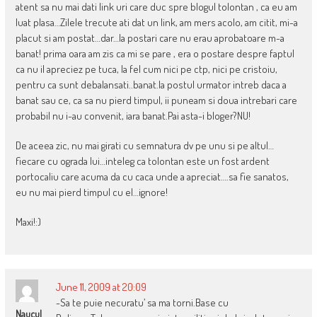
atent sa nu mai dati link uri care duc spre blogul tolontan , ca eu am
luat plasa…Zilele trecute ati dat un link, am mers acolo, am citit, mi-a
placut si am postat…dar…la postari care nu erau aprobatoare m-a
banat! prima oara am zis ca mi se pare , era o postare despre faptul
ca nu il apreciez pe tuca, la fel cum nici pe ctp, nici pe cristoiu,
pentru ca sunt debalansati..banat.la postul urmator intreb daca a
banat sau ce, ca sa nu pierd timpul, ii puneam si doua intrebari care
probabil nu i-au convenit, iara banat.Pai asta-i bloger?NU!
De aceea zic, nu mai girati cu semnatura dv pe unu si pe altul…
fiecare cu ograda lui…inteleg ca tolontan este un fost ardent
portocaliu care acuma da cu caca unde a apreciat….sa fie sanatos,
eu nu mai pierd timpul cu el…ignore!
Maxi!:)
June 11, 2009 at 20:09
-Sa te puie necuratu’ sa ma torni.Base cu
Naucul