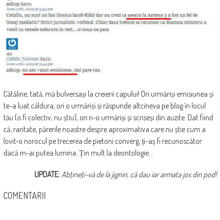
Cătăline, tată, mă bulversași la creierii capului! Ori urmăriși emisiunea și
te-a luat căldura, ori o urmăriși și răspunde altcineva pe blog în locul
tău (o fi colectiv, nu știu), ori n-o urmăriși și scriseși din auzite. Dat fiind
că, raritate, părerile noastre despre aproximativa care nu știe cum a
lovit-o norocul pe trecerea de pietoni converg, ți-aș fi recunoscător
dacă m-ai putea lumina. Țin mult la deontologie…
UPDATE:
Abţineţi-vă de la jigniri, că dau iar armata jos din pod!
COMENTARII