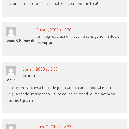
marunt….noi nu avem nici o putere ca si la vot ne fura!
June 11, 2009 at 15:30
Iar imaginea arata o “madame sans gene” in dublu
Ioana S.,Bucuresti
exemplar !
June 11, 2009 at 15:30
@ mara
Ionut
Putere am avea, însă la cât de puţin unit a ajuns poporul nostru să
fie şi la cât de iresponsabili sunt cei ce ne conduc…mai avem de
tras mult şi bine!
June 11, 2009 at 15:33