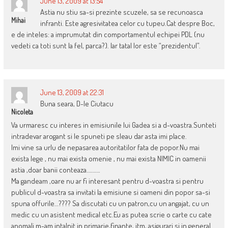
June 13, 2009 at 13:54
Astia nu stiu sa-si prezinte scuzele, sa se recunoasca
Mihai
infranti. Este agresivitatea celor cu tupeu.Cat despre Boc,
e de inteles: a imprumutat din comportamentul echipei PDL (nu
vedeti ca toti sunt la fel, parca?). Iar tatal lor este “prezidentul”.
June 13, 2009 at 22:31
Buna seara, D-le Ciutacu
Nicoleta
Va urmaresc cu interes in emisiunile lui Gadea si a d-voastra.Sunteti
intradevar arogant si le spuneti pe sleau dar asta imi place.
Imi vine sa urlu de nepasarea autoritatilor fata de popor.Nu mai
exista lege , nu mai exista omenie , nu mai exista NIMIC in oamenii
astia ,doar banii conteaza……….
Ma gandeam ,oare nu ar fi interesant pentru d-voastra si pentru
publicul d-voastra sa invitati la emisiune si oameni din popor sa-si
spuna offurile…???? Sa discutati cu un patron,cu un angajat, cu un
medic cu un asistent medical etc.Eu as putea scrie o carte cu cate
anomali m-am intalnit in primarie,finante, itm, asigurari si in general