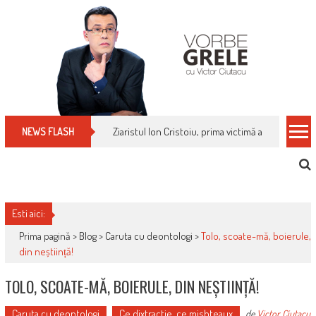
Skip
to
content
Cum îți schimbi, rapid, gratuit și eficient, furniz
NEWS FLASH
Esti aici:
Prima pagină >
Blog
>
Caruta cu deontologi
>
Tolo, scoate-mă, boierule,
din neștiință!
TOLO, SCOATE-MĂ, BOIERULE, DIN NEȘTIINȚĂ!
Caruta cu deontologi
Ce dixtractie, ce mishteaux
de
Victor Ciutacu