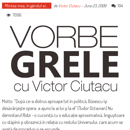
Mintea mea, în gândul ei...
104
de
Victor Ciutacu
-
June 23, 2009
7096
Motto: "După ce-a distrus aproape tot în politică, Băsescu îşi
desăvârşeşte opera: a ajuns la ai lui şi la el" (Tudor Octavian) Nu
demnitarul Ridzi - o cuconiţă cu o educaţie aproximativă, linguşitoare
cu stăpînii şi obraznică în relaţia cu restului Universului, care acum se
agaţă de proceduri şi se ascunde