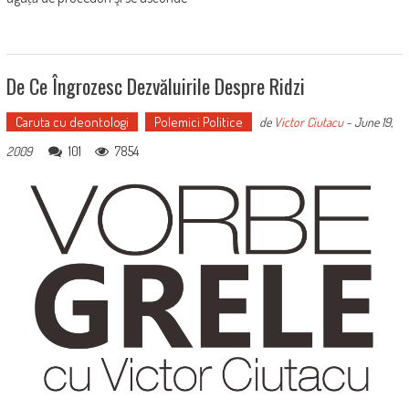
De Ce Îngrozesc Dezvăluirile Despre Ridzi
Caruta cu deontologi
Polemici Politice
de
Victor Ciutacu
-
June 19,
101
7854
2009