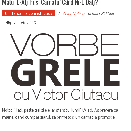
Maţu’ L-Aţi Pus, Cârnatu’ Când Ni-L Daţi?
Ce dixtractie, ce mishteaux
de
Victor Ciutacu
-
October 21, 2008
52
5626
Motto: "Tati, peste trei zile e iar sfarsitul lumii" (Vlad) As prefera ca
maine, cand cumpar ziarul, sa primesc si un carnat la promotie...