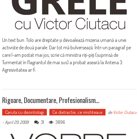
Un text bun. Tolo are dreptate și devoalează mizeria umană a unei
activiste de două parale. Dar tot mă bulversează. Într-un paragraf pe
care l-am postat mai jos, scrie că ministra riți-piți (suprinsă de
Turmentat în flagrantul de mai sus) a probat aseară la Antena 3.
Agresivitatea ar fi
Rigoare, Documentare, Profesionalism…
Caruta cu deontologi
Ce dixtractie, ce mishteaux
de
Victor Ciutacu
31
3896
-
April 29, 2009