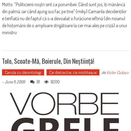
Motto: "Politicienii noştri sint ca porumbeii. Când sunt jos, îţi mănâncă
din palmă, iar când ajung sus fac pe tine" (miky) Camarila decidenţilor
e terifiată nu de faptul că s-a devoalat o furăciune ieftină (din noianul
de hoţomănii de o amploare strigătoare la cer mai ales pe criză) a unui
ministru
Tolo, Scoate-Mă, Boierule, Din Neștiință!
Caruta cu deontologi
Ce dixtractie, ce mishteaux
de
Victor Ciutacu
81
8200
-
June 11, 2009