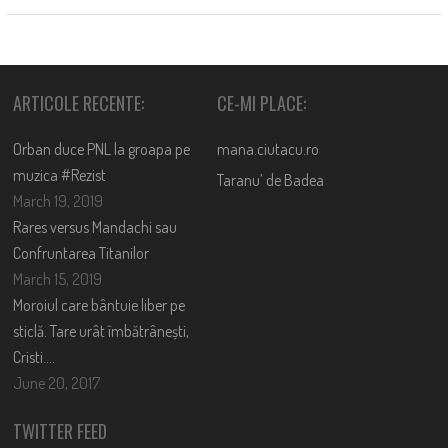
ARTICOLE RECENTE:
CE-MI PLACE:
Orban duce PNL la groapa pe
mana.ciutacu.ro
muzica #Rezist
Taranu’ de Badea
March 19, 2019
Rares versus Mandachi sau
Confruntarea Titanilor
March 15, 2019
Moroiul care bântuie liber pe
sticlă. Tare urât îmbătrânești,
Cristi….
June 20, 2017
TWITTER FEED