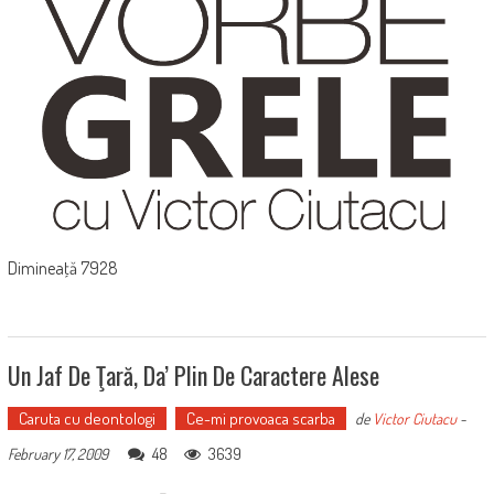
Dimineaţă 7928
Un Jaf De Ţară, Da’ Plin De Caractere Alese
Caruta cu deontologi
Ce-mi provoaca scarba
de
Victor Ciutacu
-
48
3639
February 17, 2009