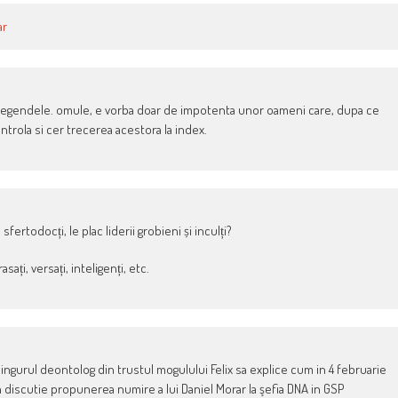
ar
egendele. omule, e vorba doar de impotenta unor oameni care, dupa ce
ntrola si cer trecerea acestora la index.
fertodocți, le plac liderii grobieni și inculți?
asați, versați, inteligenți, etc.
singurul deontolog din trustul mogulului Felix sa explice cum in 4 februarie
in discutie propunerea numire a lui Daniel Morar la şefia DNA in GSP