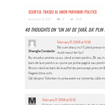
SCURTUL TRASEU AL UNOR PARVENIRI POLITICE
November 12, 2013
21
3506
48 THOUGHTS ON “
UN JAF DE ŢARĂ, DA’ PLIN
February 17, 2009 at 13:50
Păi cum dracu nu? E plină presa r
Gheorghe Constantin
mută nasul din loc!
Nu-mi aduc aminte ca eu, când scriam pentru JN, sau tu, să
bani de la ei pentru a-i pune pe prima pagină sau pentru
Atunci când iei bani de la astfel de personaje precum Bec
flegmă între ochi.
Cât despre Tolontan nu prea avem ce comenta, câtă vre
February 17, 2009 at 13:53
Victore, noi suntem mai batrani. iti aduci am