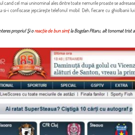
cand cel mai uninominal ales dintre toate nemurile proaste se adresas
ta
si-i confiscase jepcăreşte telefonul mobil. Deh, fiecare cu ghiolbanii lui
interes propriu! Şi o
reacţie de bun simţ
la Bogdan Pitaru, alt tonomat trist a