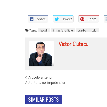
Share
Tweet
Share
Tagged
becali
infractionalitate
scarba
tolo
Victor Ciutacu
POST
Articolul anterior
Autoritarismul impotenţilor
NAVIGATION
SIMILAR POSTS