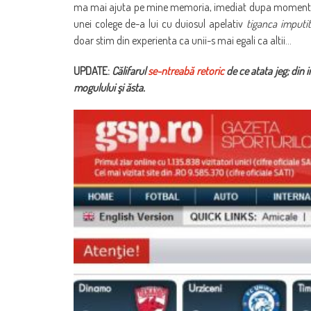
ma mai ajuta pe mine memoria, imediat dupa momentul 
unei colege de-a lui cu duiosul apelativ
tiganca imputi
doar stim din experienta ca unii-s mai egali ca altii…
UPDATE:
Călifarul
se-ntreabă retoric
de ce atata jeg; din 
mogulului şi ăsta.