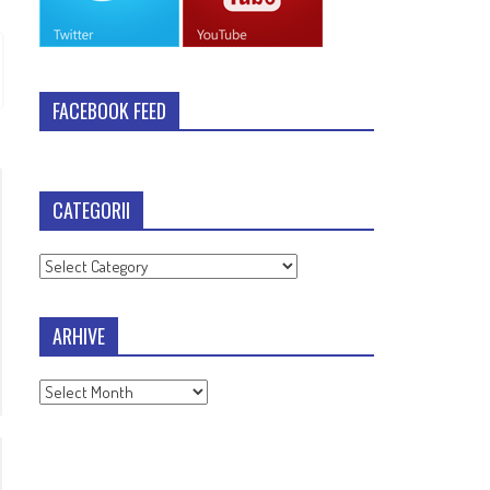
FACEBOOK FEED
CATEGORII
Categorii
ARHIVE
Arhive