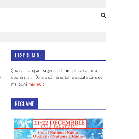
DESPRE MINE
8
Știu că-s arogant și genial, dar îmi place să mi-o
spună și alții. Oare o să mă iertați vreodată că-s cel
2
mai bun?
mai mult
)
r
RECLAME
,
n
a