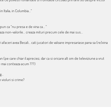
n Italia, in Columbia…”
pun ca “nu presa e de vina ca… ”
eaza non-valorile… creaza mituri precum cele de mai sus…
afaceri avea Becali… cati jucatori de valoare impresariase pana sa (re)vina
n (pe care chiar il apreciez, dar ca si oricare alt om de televiziune a vrut
ce mai conteaza acum ???)
ng…
 violuri si crime?