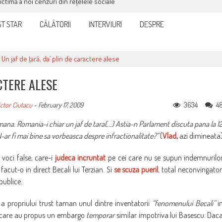
victimă a noi cenzuri din rețelele sociale
T STAR
CĂLĂTORII
INTERVIURI
DESPRE
>
Un jaf de ţară, da’ plin de caractere alese
CTERE ALESE
3634
4
ctor Ciutacu
-
February 17, 2009
tamana. Romania-i chiar un jaf de tara(…) Astia-n Parlament discuta pana la 1
ar fi mai bine sa vorbeasca despre infractionalitate?”
(
Vlad
,
azi dimineata
voci false, care-i
judeca incruntat
pe cei care nu se supun indemnurilo
acut-o in direct Becali lui Terzian. Si
se scuza pueril
, total neconvingator
publice.
 a propriului trust taman unul dintre inventatorii
“fenomenului Becali”
i
a care au propus un embargo
temporar
similar impotriva lui Basescu. Dac