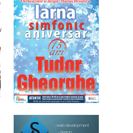
e
,
l