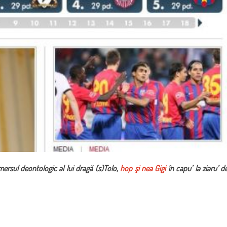
rsul deontologic al lui dragă (s)Tolo,
hop şi nea Gigi
în capu’ la ziaru’ d