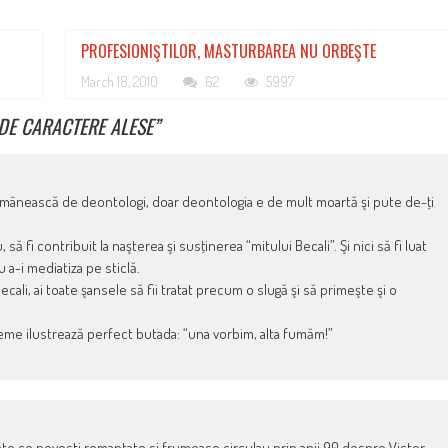
PROFESIONIŞTILOR, MASTURBAREA NU ORBEŞTE
March 18, 2010
62
5997
 DE CARACTERE ALESE
”
omânească de deontologi, doar deontologia e de mult moartă şi pute de-ţi
 fi contribuit la naşterea şi susţinerea “mitului Becali”. Şi nici să fi luat
 a-i mediatiza pe sticlă.
ali, ai toate şansele să fii tratat precum o slugă şi să primeşte şi o
me ilustrează perfect butada: “una vorbim, alta fumăm!”
inte ce povesti romantate si frumoase circulau prin anii 90 despre Victor