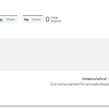
0
Total
Share
Share
Shares
Urmatorul articol
Cică numai oamenii fini se masturbeaz