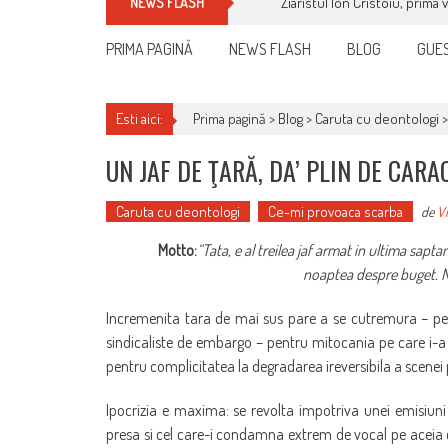
Ziaristul Ion Cristoiu, prima 
NEWS FLASH
PRIMA PAGINĂ
NEWS FLASH
BLOG
GUES
Esti aici:
Prima pagină >
Blog
>
Caruta cu deontologi
UN JAF DE ŢARĂ, DA’ PLIN DE CARA
Caruta cu deontologi
Ce-mi provoaca scarba
de
Vi
Motto:
“Tata, e al treilea jaf armat in ultima sap
noaptea despre buget. N-
Incremenita tara de mai sus pare a se cutremura – pe 
sindicaliste de embargo – pentru mitocania pe care i-a f
pentru complicitatea la degradarea ireversibila a scenei 
Ipocrizia e maxima: se revolta impotriva unei emisiuni
presa si cel care-i condamna extrem de vocal pe acei