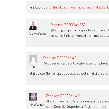
Pingback:
Clanul Becal da o muie mica presei | Moş Călif
February 17, 2009 at 13:55
@McGogoo: parca despre Giovanni erau l
Victor Ciutacu
au zamislit niste monstri, nu-i mai pot co
February 17, 2009 at 14:01
Ați observat că deontologilor aștia complexați, s
FuXi
Știți de ce? Numai față de aceștia se pot simți și ei culți, r
February 17, 2009 at 14:12
Absolut fara nici o legatura desigur : poate 
Mos Califar
cand Consiliul Superior la Magistraturii lua 