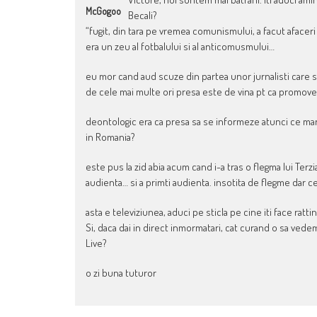
McGogoo
Becali?
“fugit, din tara pe vremea comunismului, a facut afaceri i
era un zeu al fotbalului si al anticomusmului…
eu mor cand aud scuze din partea unor jurnalisti care s
de cele mai multe ori presa este de vina pt ca promov
deontologic era ca presa sa se informeze atunci ce mari 
in Romania?
este pus la zid abia acum cand i-a tras o flegma lui Terzia
audienta… si a primti audienta. insotita de flegme dar 
asta e televiziunea, aduci pe sticla pe cine iti face ratti
Si, daca dai in direct inmormatari, cat curand o sa vedem
Live?
o zi buna tuturor