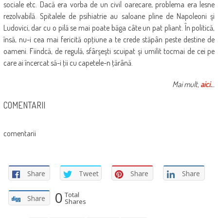
sociale etc. Dacă era vorba de un civil oarecare, problema era lesne
rezolvabilă. Spitalele de psihiatrie au saloane pline de Napoleoni şi
Ludovici, dar cu o pilă se mai poate băga câte un pat pliant. În politică,
însă, nu-i cea mai fericită opţiune a te crede stăpân peste destine de
oameni. Fiindcă, de regulă, sfârşeşti scuipat şi umilit tocmai de cei pe
care ai încercat să-i ţii cu capetele-n ţărână.
Mai mult,
aici.
..
COMENTARII
comentarii
Share
Tweet
Share
Share
0
Total
Share
Shares