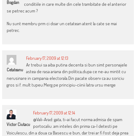
Bogdan
conditiile in care multe din cele trambitate de el anterior
se petrec acum ?
Nu sunt membru prm ci doar un cetatean atent la cate se mai
petrec.
February 17, 2009 at 12:13
Ar trebui sa aiba putina decenta si bun simt personajele
Cetateanu
astea de rasa ariana din politica,dupa ce ne-au mintit cu
nerusinare in campania electorala.Din pacate observ ca au soriciu
gros si f. mult tupeu.Merg pe principiu-ciinii latra ursu merge
February 17, 2009 at 12:14
@Vali-Arad: gata, ti-ai facut norma admisa de spam
Victor Ciutacu
portocaliu. am inteles din prima ca-l detesti pe
Voiculescu, din a doua ca Basescu e bun, dar trei ar fi fost deja prea