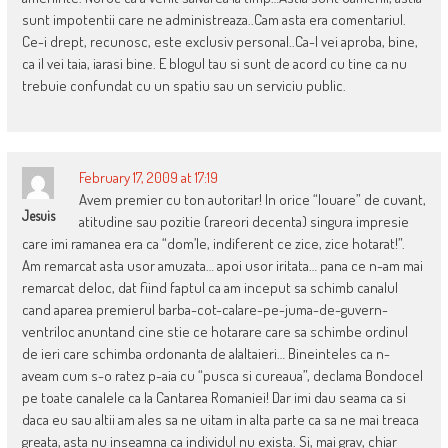
sunt impotentii care ne administreaza..Cam asta era comentariul.
Ce-i drept, recunosc, este exclusiv personal..Ca-l vei aproba, bine,
ca il vei taia, iarasi bine. E blogul tau si sunt de acord cu tine ca nu
trebuie confundat cu un spatiu sau un serviciu public.
February 17, 2009 at 17:19
Avem premier cu ton autoritar! In orice “louare” de cuvant,
Jesuis
atitudine sau pozitie (rareori decenta) singura impresie
care imi ramanea era ca “dom’le, indiferent ce zice, zice hotarat!”.
Am remarcat asta usor amuzata… apoi usor iritata… pana ce n-am mai
remarcat deloc, dat fiind faptul ca am inceput sa schimb canalul
cand aparea premierul barba-cot-calare-pe-juma-de-guvern-
ventriloc anuntand cine stie ce hotarare care sa schimbe ordinul
de ieri care schimba ordonanta de alaltaieri… Bineinteles ca n-
aveam cum s-o ratez p-aia cu “pusca si cureaua”, declama Bondocel
pe toate canalele ca la Cantarea Romaniei! Dar imi dau seama ca si
daca eu sau altii am ales sa ne uitam in alta parte ca sa ne mai treaca
greata, asta nu inseamna ca individul nu exista. Si, mai grav, chiar