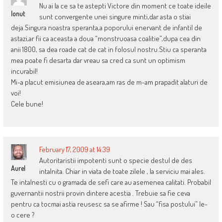
Nu ai la ce sa te astepti Victore din moment ce toate ideile
Ionut
sunt convergente unei singure minti,dar asta o stiai
deja.Singura noastra speranta,a poporului enervant de infantil de
astazi,ar fii ca aceasta a doua “monstruoasa coalitie”,dupa cea din
anii 1800, sa dea roade cat de cat in folosul nostru.Stiu ca speranta
mea poate fi desarta dar vreau sa cred ca sunt un optimism
incurabil!
Mi-a placut emisiunea de aseara,am ras de m-am prapadit alaturi de
voi!
Cele bune!
February 17, 2009 at 14:39
Autoritaristii impotenti sunt o specie destul de des
Aurel
intalnita. Chiar in viata de toate zilele , la serviciu mai ales.
Te intalnesti cu o gramada de sefi care au asemenea calitati. Probabil
guvernantii nostrii provin dintere acestia . Trebuie sa fie ceva
pentru ca tocmai astia reusesc sa se afirme ! Sau “fisa postului” le-
o cere ?