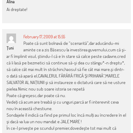
Alina
Ai dreptate!
February 17, 2009 at 15:55
Poate că sunt bolnavă de “scenarită”,dar aducându-mi
Ţuni
aminte ce a zis Băsescu la investirea guvernului,cum că şi-
ar fi împlinit visul, ştiindu-l că e în stare să calce peste cadavre,cred
că îi lasă pe bezmetici să continue să-şi dea cu stângu*-n dreptu*,
să calce cât mai mult în străchini,haosul să fie cât mai mare,şi dintr-
o dată să apară el,CAVALERUL FĂRĂRĂ FRICĂ ŞI PRIHANĂ”,MARELE
SALVATOR AL NAŢIUNII şi să instaureze o dictatură care să ne usture
pielea.Nimic nou sub soare istoria se repetă
Poate că greşesc,dar poate că nu.
Vedeţi că acum are treabă şi cu unguri,parcă ar fi interevnit ceva
nou în această chestiune.
Sondajele îl indică ca fiind pe primul loc încă mulţi au încredere în el
şi dacă va lua un nou mandat e JALE MARE !
În ce-l priveşte pe scundul premier,dovedeşte tot mai mult că