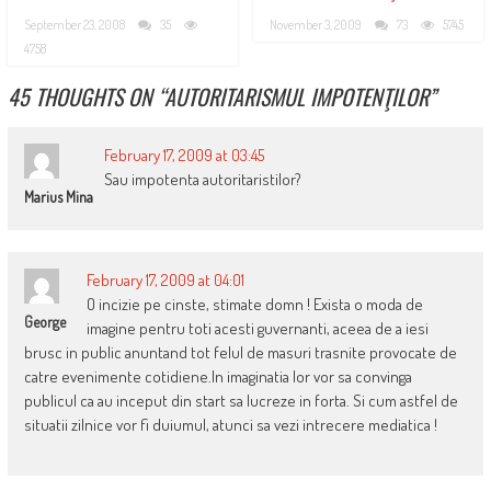
September 23, 2008
35
November 3, 2009
73
5745
4758
45 THOUGHTS ON “
AUTORITARISMUL IMPOTENŢILOR
”
February 17, 2009 at 03:45
Sau impotenta autoritaristilor?
Marius Mina
February 17, 2009 at 04:01
O incizie pe cinste, stimate domn ! Exista o moda de
George
imagine pentru toti acesti guvernanti, aceea de a iesi
brusc in public anuntand tot felul de masuri trasnite provocate de
catre evenimente cotidiene.In imaginatia lor vor sa convinga
publicul ca au inceput din start sa lucreze in forta. Si cum astfel de
situatii zilnice vor fi duiumul, atunci sa vezi intrecere mediatica !