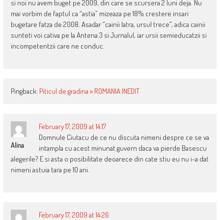
si noi nu avem buget pe 2009, din care se scursera 2 luni deja. Nu
mai vorbim de faptul ca “astia” mizeaza pe 18% crestere insari
bugetare fatza de 2008. Asadar “cainii latra, ursul trece”, adica cainii
sunteti voi cativa pe la Antena 3 si Jurnalul, iar ursii semieducatzii si
incompetentzii care ne conduc.
Pingback:
Piticul de gradina » ROMANIA INEDIT
February 17, 2009 at 14:17
Domnule Ciutacu de ce nu discuta nimeni despre ce se va
Alina
intampla cu acest minunat guvern daca va pierde Basescu
alegerile? E si asta o posibilitate deoarece din cate stiu eu nu i-a dat
nimeni astuia tara pe 10 ani.
February 17, 2009 at 14:26