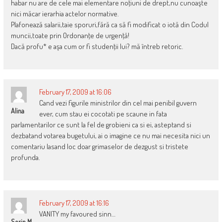
habar nu are de cele mai elementare noţiuni de drept,nu cunoaşte
nici măcar ierarhia actelor normative.
Plafonează salarii,taie sporuri,fără ca să fi modificat o iotă din Codul
muncii,toate prin Ordonanţe de urgenţă!
Dacă profu* e aşa cum or fi studenţii lui? mă întreb retoric.
February 17, 2009 at 16:06
Cand vezi figurile ministrilor din cel mai penibil guvern
Alina
ever, cum stau ei cocotati pe scaune in fata
parlamentarilor ce sunt la fel de grobieni ca si ei, asteptand si
dezbatand votarea bugetului, ai o imagine ce nu mai necesita nici un
comentariu lasand loc doar grimaselor de dezgust si tristete
profunda.
February 17, 2009 at 16:16
VANITY my favoured sinn…
Sorin M.