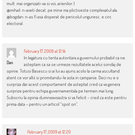
mult. mai organizati-va si voi, arienilor:)
@mihail: n-aveti decat. pe mine ma plictiseste complexatul ala.
@bogdan: n-as fi asa disperat de pericolul unguresc. e circ
electoral.
February 17, 2009 at 12:14
In legatura cu tenta autoritara a guvernului probabil ca ne
Dan
asteptam ca sa se urmeze rezultatele acelui sondaj de
opinie. Totusi Basescu si ai lui au ajuns acolo la carma ascultand
atent ce vor altii si promitandu-le asta in campanie. Deci nu e o
surpriza dar acest comportament de asteptat cred ca va genera
surprize pentru echipa guvernamentala pe termen mai lung.
Subscriu la opinia dumneavoastra si va felicit – cred ca este pentru
prima data – pentru un articol “spot on”.
February 17, 2009 at 12:20