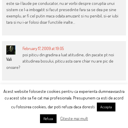
este sa-l laude pe conducator, nu ar vorbi despre coruptia unui
sistem ce l-a imbogatit si facut presedinte fara sa se dea pe sine
exemplu, ar fi cel putin maca odata amuzant si nu penibil, si-ar iubi
tara si nu i-ar folosi doar functiile inalte…
February 17, 2009 at 19:05
poi piticu din gradina a luat atitudine, din pacate pt noi
Vali
atitudinea bosului, piticu asta oare chiar nu are pic de
onoare?
Acest website foloseste cookies pentru ca experienta dumneavoastra
February 17, 2009 at 19:34
cu acest site sa fie cat mai profesionala. Presupunem ca esti de acord
Astia nu au invetat nimic despre patania lui
Piticul De Gradina
nastase ?
cu folosirea cookies, dar poti refuza daca doresti.
Accepta
Citeste mai mult
Refuza