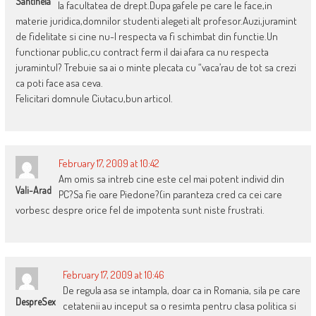
Santinela
la facultatea de drept.Dupa gafele pe care le face,in
materie juridica,domnilor studenti alegeti alt profesor.Auzi,juramint
de fidelitate si cine nu-l respecta va fi schimbat din functie.Un
functionar public,cu contract ferm il dai afara ca nu respecta
juramintul? Trebuie sa ai o minte plecata cu “vaca’rau de tot sa crezi
ca poti face asa ceva.
Felicitari domnule Ciutacu,bun articol.
February 17, 2009 at 10:42
Am omis sa intreb cine este cel mai potent individ din
Vali-Arad
PC?Sa fie oare Piedone?(in paranteza cred ca cei care
vorbesc despre orice fel de impotenta sunt niste frustrati.
February 17, 2009 at 10:46
De regula asa se intampla, doar ca in Romania, sila pe care
DespreSex
cetatenii au inceput sa o resimta pentru clasa politica si