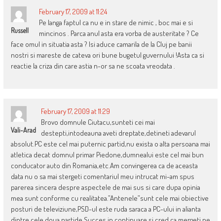
February 17, 2009 at 11:24
Pe langa faptul ca nu e in stare de nimic , boc mai e si
Russell
mincinos . Parca anul asta era vorba de austeritate ? Ce
face omul in situatia asta ? Isi aduce camarila de la Cluj pe banii
nostri si mareste de cateva ori bune bugetul guvernului !Asta ca si
reactie la criza din care astia n-or sa ne scoata vreodata .
February 17, 2009 at 11:29
Brovo domnule Ciutacu,sunteti cei mai
Vali-Arad
destepti,intodeauna aveti dreptate,detineti adevarul
absolut.PC este cel mai puternic partid,nu exista o alta persoana mai
atletica decat domnul primar Piedone,dumnealui este cel mai bun
conducator auto din Romania,etc.Am convingerea ca de aceasta
data nu o sa mai stergeti comentariul meu intrucat mi-am spus
parerea sincera despre aspectele de mai sus si care dupa opinia
mea sunt conforme cu realitatea.”Antenele”sunt cele mai obiective
posturi de televiziune,PSD-ul este ruda saraca a PC-ului in alianta
dintre cele doua partide.Succes in continuare si cred ca mergeti pe