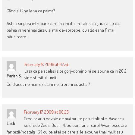
Când și Cine le va da palma?
Asta-i singura întrebare care mă incită, mai ales că știu că cu cât
palma va veni mai târziu și mai de-aproape, cu atât ea va fi mai
năucitoare.
February 17, 2009 at 07:54
Lasa ca pe acelasi site gorj-domino ni se spune ca in 2012
Marian S.
vine sfirsitul lumii.
Ce dracu`, nu mai rezistam noi trei ani cu astia ?
February 17, 2009 at 08:25
Cred ca ar fi nevoie de mai multe paturi pliante. Basescu
Lilick
se crede Zeus, Boc – Napoleon, iar circarul Avramescu are
fantezii/nostalgii (?) cu baietei pe care si le expune (mai mult sau