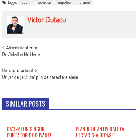
Tagged
boc
impotenta
napoleon
tiranie
Victor Ciutacu
POST
Articolul anterior
Dr. Jekyll & Mr. Hyde
NAVIGATION
Urmatorul articol
Un jaf de ţară, da’ plin de caractere alese
SIMILAR POSTS
DAŢI-MI UN SINGUR
PLANUL DE ANTIVIRALE LA
PURTĂTOR DE CUVÂNT!
HECTAR S-A DEPĂŞIT