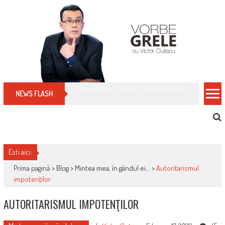
Skip
to
content
Cum îți schimbi, rapid, gratuit și eficient, furniz
NEWS FLASH
Esti aici:
Prima pagină >
Blog
>
Mintea mea, în gândul ei...
>
Autoritarismul
impotenţilor
AUTORITARISMUL IMPOTENŢILOR