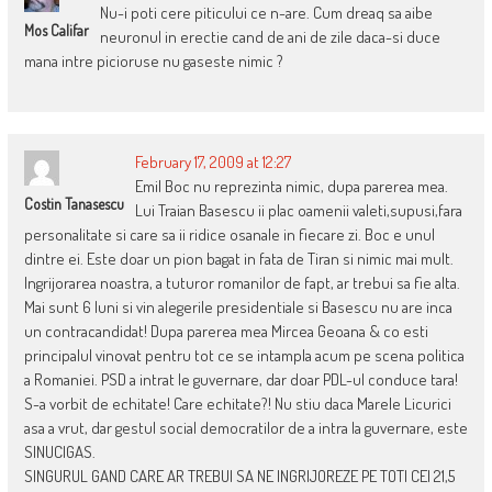
Nu-i poti cere piticului ce n-are. Cum dreaq sa aibe
Mos Califar
neuronul in erectie cand de ani de zile daca-si duce
mana intre picioruse nu gaseste nimic ?
February 17, 2009 at 12:27
Emil Boc nu reprezinta nimic, dupa parerea mea.
Costin Tanasescu
Lui Traian Basescu ii plac oamenii valeti,supusi,fara
personalitate si care sa ii ridice osanale in fiecare zi. Boc e unul
dintre ei. Este doar un pion bagat in fata de Tiran si nimic mai mult.
Ingrijorarea noastra, a tuturor romanilor de fapt, ar trebui sa fie alta.
Mai sunt 6 luni si vin alegerile presidentiale si Basescu nu are inca
un contracandidat! Dupa parerea mea Mircea Geoana & co esti
principalul vinovat pentru tot ce se intampla acum pe scena politica
a Romaniei. PSD a intrat le guvernare, dar doar PDL-ul conduce tara!
S-a vorbit de echitate! Care echitate?! Nu stiu daca Marele Licurici
asa a vrut, dar gestul social democratilor de a intra la guvernare, este
SINUCIGAS.
SINGURUL GAND CARE AR TREBUI SA NE INGRIJOREZE PE TOTI CEI 21,5