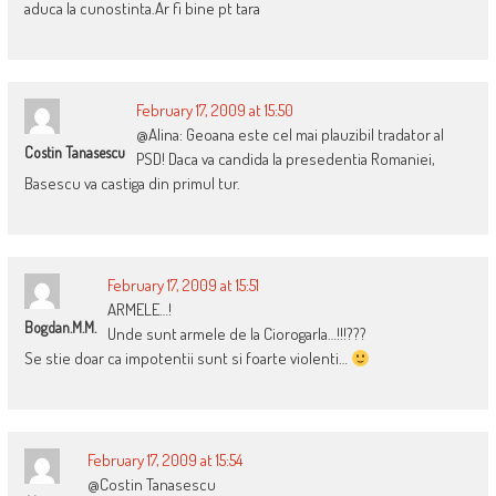
aduca la cunostinta.Ar fi bine pt tara
February 17, 2009 at 15:50
@Alina: Geoana este cel mai plauzibil tradator al
Costin Tanasescu
PSD! Daca va candida la presedentia Romaniei,
Basescu va castiga din primul tur.
February 17, 2009 at 15:51
ARMELE…!
Bogdan.M.M.
Unde sunt armele de la Ciorogarla…!!!???
Se stie doar ca impotentii sunt si foarte violenti…
February 17, 2009 at 15:54
@Costin Tanasescu