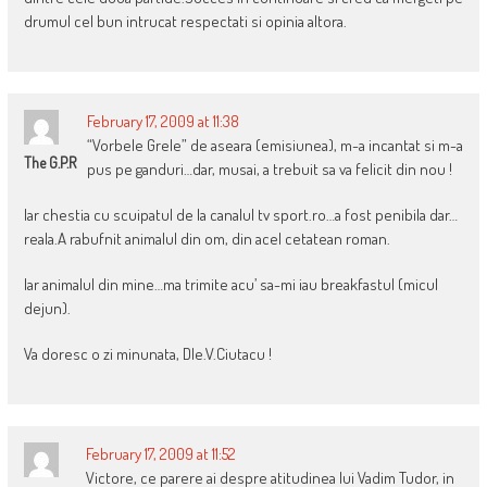
drumul cel bun intrucat respectati si opinia altora.
February 17, 2009 at 11:38
“Vorbele Grele” de aseara (emisiunea), m-a incantat si m-a
The G.P.R
pus pe ganduri…dar, musai, a trebuit sa va felicit din nou !
Iar chestia cu scuipatul de la canalul tv sport.ro…a fost penibila dar…
reala.A rabufnit animalul din om, din acel cetatean roman.
Iar animalul din mine…ma trimite acu’ sa-mi iau breakfastul (micul
dejun).
Va doresc o zi minunata, Dle.V.Ciutacu !
February 17, 2009 at 11:52
Victore, ce parere ai despre atitudinea lui Vadim Tudor, in