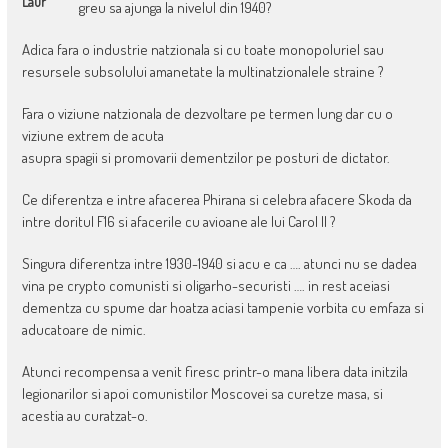
Laur
greu sa ajunga la nivelul din 1940?
Adica fara o industrie natzionala si cu toate monopoluriel sau
resursele subsolului amanetate la multinatzionalele straine ?
Fara o viziune natzionala de dezvoltare pe termen lung dar cu o
viziune extrem de acuta
asupra spagii si promovarii dementzilor pe posturi de dictator.
Ce diferentza e intre afacerea Phirana si celebra afacere Skoda da
intre doritul F16 si afacerile cu avioane ale lui Carol II ?
Singura diferentza intre 1930-1940 si acu e ca …. atunci nu se dadea
vina pe crypto comunisti si oligarho-securisti …. in rest aceiasi
dementza cu spume dar hoatza aciasi tampenie vorbita cu emfaza si
aducatoare de nimic.
Atunci recompensa a venit firesc printr-o mana libera data initzila
legionarilor si apoi comunistilor Moscovei sa curetze masa, si
acestia au curatzat-o.