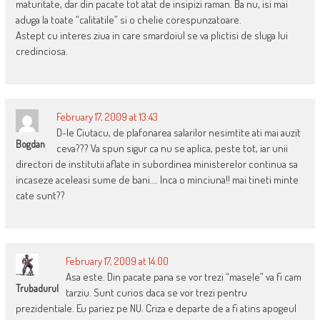
maturitate, dar din pacate tot atat de insipizi raman. Ba nu, isi mai
aduga la toate “calitatile” si o chelie corespunzatoare.
Astept cu interes ziua in care smardoiul se va plictisi de sluga lui
credinciosa.
February 17, 2009 at 13:43
D-le Ciutacu, de plafonarea salarilor nesimtite ati mai auzit
Bogdan
ceva??? Va spun sigur ca nu se aplica, peste tot, iar unii
directori de institutii aflate in subordinea ministerelor continua sa
incaseze aceleasi sume de bani…. Inca o minciuna!! mai tineti minte
cate sunt??
February 17, 2009 at 14:00
Asa este. Din pacate pana se vor trezi “masele” va fi cam
Trubadurul
tarziu. Sunt curios daca se vor trezi pentru
prezidentiale. Eu pariez pe NU. Criza e departe de a fi atins apogeul