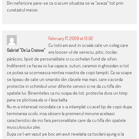
Din nefericire pare-se ca si acum situatzia se va “aseza” tot prin
curatzatul mesei.
February 17, 2009 at 13:02
Cu totii am avut in scoala cate un coleg care
Gabriel "de La Craiova"
era looser-ul de serviciu, pitic, tocilar,
pârâcios, lipsit de personalitate si cu ochelari fund de sifon.
Indiferent ce facea isi lua capace, suturi, caramizi in ghiozdan si tot
ce putea sa scorneasca mintea noastra de copii tampiti. Ca sa scape
se lipeau de cate un smardoi din clasele mai mari, care ii acorda
protectie in schimbul unor diferite servicii si ne da cu tifla din
spatele lui. Bineinteles ca nu scapa de tot, protectia dura un timp
pana se plictisea ala si-l lasa balta.
Nu m-a interesat niciodata ce s-a intamplat cu acel tip de copii dupa
terminarea scolii, insa observ la premierul minune aceleasi
caracteristici de ins fara personalitate care da cu tifla din spatele
musculosului zilei.
Dupa ce l-am vazut pe boc am avut revelatia ca tocilarii ajung si la