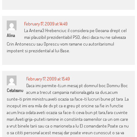
February 17, 2009 at 14:49
La Antena3 Hrebenciuc il considera pe Geoana drept cel
Alina
mai plauzibil prezidentiabil PSD, deci daca nu ne salveaza
Crin Antonescu sau Oprescu vom ramane cu autoritarismul
impotent si prezidential al lui Base.
February 17, 2009 at 15:49
Daca imi permite-ti,un mesaj pt domnul boc.Domnu Boc
Cetateanu
acum a trecut campania nationala,gata sa dus,acum
sunte-ti prim ministru,aveti ocazia sa face-ti lucruri bune pt tara .La
inceput imi era mila de dv pt ca e greu pt oricine sa fie in functie
acum.Inca odata aveti ocazia sa face-ti ceva bun pt tara,fara cuvinte
mari.Aveti grija-puteti ramine in constiinta oamenilor ca un om care
a vrut binele tarii sau ca o marioneta a lu El comandante.Poate ca nu
o sa cititi personal acest mesaj dar poate vreun cunoscut o sa va