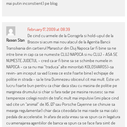
mai putin inconstient) pe blog.
February 17, 2009 at 08:39
De cind cu armele de la Ciorogirla si hold-upul de la
Rasvan Stan
Brasov si acum mai nou atacul de la Agentia Bancii
Transilvania din cartierul Manastur din Cluj Napoca (ar fi bine sa ne
intre bine in cap ca se numeste CLUJ NAPOCA si nu CLUJ – ASA SE
NUMESTE JUDETUL – cred ca ar fi bine sa se schimbe numele in
NAPOCA – ca sa nu mai “traduca” alte minoritati KOLOSVAROS)-sa
revin- am inceput sa vad (ceea ce este foarte bine) echipaje de
politie in strada – sa le tina Dumnezeu obiceiul cit mai mult. Este un
lucru foarte bun pentru ca chiar daca stau cu masina de politie pe
marginea drumului si chiar si fara radar pe masina reusesc sa mai
tempereze colegii nostri de trafic mult mai impulsivi (imi place cind
vad cite un “animal” de X5 ,Q7 sau Porsche Cayenne se chinuie sa
mearga regulamentar) chiar daca citeodata te mai roade sa mai calci
pedala de acceleratie. In afara de asta vreau sa va spun ca in legatura
cu amenajarea agentiilor de banca va spun ca se face fara simt de