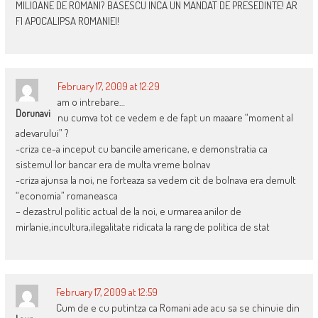
MILIOANE DE ROMANI? BASESCU INCA UN MANDAT DE PRESEDINTE! AR
FI APOCALIPSA ROMANIEI!
February 17, 2009 at 12:29
am o intrebare…
Dorunavi
nu cumva tot ce vedem e de fapt un maaare “moment al
adevarului” ?
-criza ce-a inceput cu bancile americane, e demonstratia ca
sistemul lor bancar era de multa vreme bolnav
-criza ajunsa la noi, ne forteaza sa vedem cit de bolnava era demult
“economia” romaneasca
– dezastrul politic actual de la noi, e urmarea anilor de
mirlanie,incultura,ilegalitate ridicata la rang de politica de stat
February 17, 2009 at 12:59
Cum de e cu putintza ca Romani ade acu sa se chinuie din