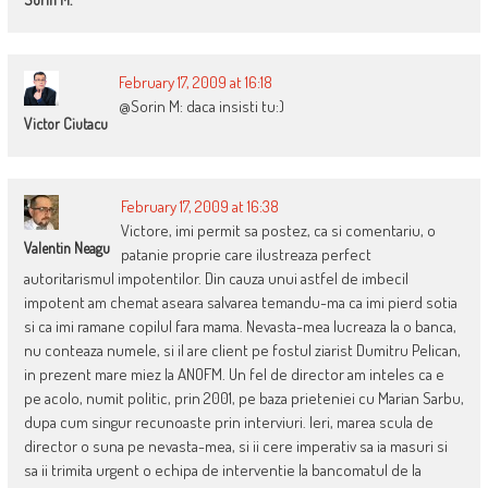
February 17, 2009 at 16:18
@Sorin M: daca insisti tu:)
Victor Ciutacu
February 17, 2009 at 16:38
Victore, imi permit sa postez, ca si comentariu, o
Valentin Neagu
patanie proprie care ilustreaza perfect
autoritarismul impotentilor. Din cauza unui astfel de imbecil
impotent am chemat aseara salvarea temandu-ma ca imi pierd sotia
si ca imi ramane copilul fara mama. Nevasta-mea lucreaza la o banca,
nu conteaza numele, si il are client pe fostul ziarist Dumitru Pelican,
in prezent mare miez la ANOFM. Un fel de director am inteles ca e
pe acolo, numit politic, prin 2001, pe baza prieteniei cu Marian Sarbu,
dupa cum singur recunoaste prin interviuri. Ieri, marea scula de
director o suna pe nevasta-mea, si ii cere imperativ sa ia masuri si
sa ii trimita urgent o echipa de interventie la bancomatul de la