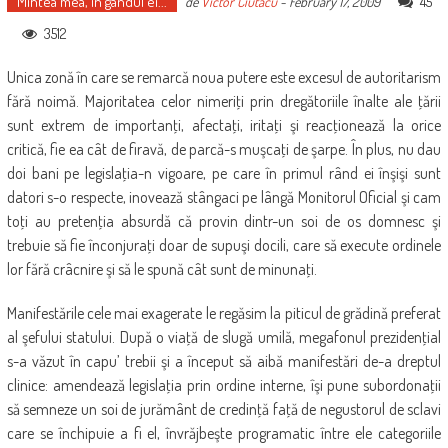
Mintea mea, în gândul ei...
45
de
Victor Ciutacu
-
February 17, 2009
3512
Unica zonă în care se remarcă noua putere este excesul de autoritarism
fără noimă. Majoritatea celor nimeriţi prin dregătoriile înalte ale ţării
sunt extrem de importanţi, afectaţi, iritaţi şi reacţionează la orice
critică, fie ea cât de firavă, de parcă-s muşcaţi de şarpe. În plus, nu dau
doi bani pe legislaţia-n vigoare, pe care în primul rând ei înşişi sunt
datori s-o respecte, inovează stângaci pe lângă Monitorul Oficial şi cam
toţi au pretenţia absurdă că provin dintr-un soi de os domnesc şi
trebuie să fie înconjuraţi doar de supuşi docili, care să execute ordinele
lor fără crâcnire şi să le spună cât sunt de minunaţi.
Manifestările cele mai exagerate le regăsim la piticul de grădină preferat
al şefului statului. După o viaţă de slugă umilă, megafonul prezidenţial
s-a văzut în capu’ trebii şi a început să aibă manifestări de-a dreptul
clinice: amendează legislaţia prin ordine interne, îşi pune subordonaţii
să semneze un soi de jurământ de credinţă faţă de negustorul de sclavi
care se închipuie a fi el, învrăjbeşte programatic între ele categoriile