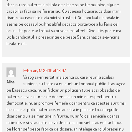
daca nu are puterea si stiinta de a face sa ne fie mai bine, sigur e
capabil sa faca sa ne fie mai rau. Cu aceeasi hotarare, ca doar marii
tirani s-au nascut din aia mici si frustrati. Nu l-am luat niciodata in
seama pe cosasul odihnit altfel decat ca portavoce a lui Paris cel
sasiu, dar poate ar trebui sa privesc mai atent. Cine stie, poate ma
uit la candidatul la presedintie de peste 5 ani, ca vaz ca s-a-ncins
tarata-n el…
February 17, 2009 at 18:07
Va rog sa-mi iertati insistenta cu care revin la acelasi
Alina
subiect, cu toate ca nu sunt un tonomat public. L-as agrea
pe Basescu daca: nu ar fi doar un politician tupeist si obsedat de
putere, ar avea o urma de decenta si un minim respect pentru
democratie, nu ar promova femeile doar pentru ca acestea sunt mai
loiale si mai putin puternice, nu ar calca in picioare toate regulile
doar pentru a se mentine in frunte, nu ar folosi serviciile doar sa
intimideze si sa asculte ce vb Geoana si opozantii sai, nu l-ar fi pus
pe Morar sef peste fabrica de dosare, ar intelege ca rolul presei nu