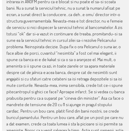
intrarea in ANOFM pentru ca e blocat si nu poate el sa-si scoata
banii. Nu a sunat la serviciul tehnic, nu a sunat la numarul afisat pe
ecran, a sunat direct la conducere…ca deh…e omu’ director intr-o
structura guvernamentala. Nevasta-mea e tot director, nu e femeie
de serviciu si nici dispecer la serviciul tehnic al bancomatelor. A zis
totusi “ok” dar si-a vazut in continuare de treaba, promitandu-si sa
sune ea la serviciul tehnic in cursul zilei sa-i rezolve Pelicanului
problema. Neinspirata decizie. Dupa fix o ora Pelicanul o suna iar, o
face albie de porci, cuvantul “nesimtita” a fost cel mai elegant, ii
spune ca banca ei e de kakat si ca o sa o aranjeze el. Mai mult, o
ameninta si ii spune ca azi, in toate ziarele or sa apara materiale
despre cat de jalnica e acea banca, despre cat de nesimtiti sunt
angajatii si cu sfaturi catre cetateni sa isi retraga depozitele si sa isi
mute conturile. Nevasta-mea, inima sensibila, crede tot ce-i spune
pitecantropul si ghici ce face? Aproape infarct. Se si vedea cu banca
prabusita pentru ca a suparat pe “cineva din minister”. Asa ca face o
mandrete de tensiune de 20 cu 11 si ajunge in pragul stopului
cardiac. Pentru un bou care, platit fiind din banii nostrii, se crede
buricul pamantului. Pentru un bou care, aflat pe un post pe care nu
a dat examen, crede ca toata lumea ii sta la picioare si isi permite sa
ameninte. Noroc ca a venit salvarea la timp…Astia sunt oamenii, astia