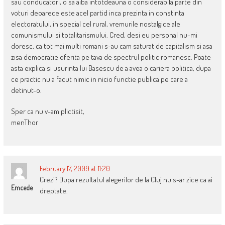
sau conducatori, o sa aiba intotdeauna o considerabila parte din
voturi deoarece este acel partid inca prezinta in constinta
electoratului, in special cel rural, vremurile nostalgice ale
comunismului si totalitarismului. Cred, desi eu personal nu-mi
doresc, ca tot mai multi romani s-au cam saturat de capitalism si asa
zisa democratie oferita pe tava de spectrul politic romanesc. Poate
asta explica si usurinta lui Basescu de a avea o cariera politica, dupa
ce practic nu a facut nimic in nicio functie publica pe care a
detinut-o.
Sper ca nu v-am plictisit,
menThor
February 17, 2009 at 11:20
Crezi? Dupa rezultatul alegerilor de la Cluj nu s-ar zice ca ai
Emcede
dreptate.