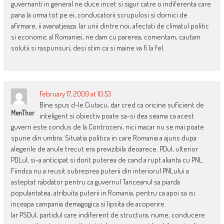
guvernanti in general ne duce incet si sigur catre o indiferenta care
pana la urma tot pe ei, conducatorii scrupulosi si dornici de
afirmare, ii avanatjeaza. Iar unii dintre noi, afectati de climatul politic
si economic al Romaniei, ne dam cu parerea, comentam, cautam
solutii si raspunsuri, desi stim ca si maine va fi la fel.
February 17, 2009 at 10:53
Bine spus d-le Ciutacu, dar cred ca oricine suficient de
MenThor
inteligent si obiectiv poate sa-si dea seama ca acest
guvern este condus de la Controceni, nici macar nu se mai poate
spune din umbra. Situatia politica in care Romania a ajuns dupa
alegerile de anule trecut era previzibila deoarece. PDul, ulterior
PDLul, si-a anticipat si dorit puterea de cand a rupt alianta cu PNL.
Fiindca nu a reusit subrezirea puterii din interiorul PNLului a
asteptat rabdator pentru ca guvernul Tariceanul sa piarda
popularitatea, atribuita puterii in Romania, pentru ca apoi sa isi
inceapa campania demagogica si lipsita de acoperire.
Iar PSDul, partidul care indiferent de structura, nume, conducere