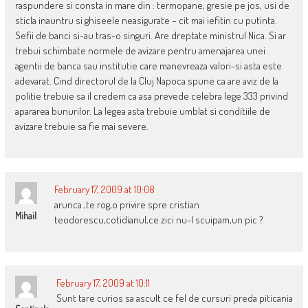
raspundere si consta in mare din : termopane, gresie pe jos, usi de
sticla inauntru si ghiseele neasigurate – cit mai iefitin cu putinta.
Sefii de banci si-au tras-o singuri. Are dreptate ministrul Nica. Si ar
trebui schimbate normele de avizare pentru amenajarea unei
agentii de banca sau institutie care manevreaza valori-si asta este
adevarat. Cind directorul de la Cluj Napoca spune ca are aviz de la
politie trebuie sa il credem ca asa prevede celebra lege 333 privind
apararea bunurilor. La legea asta trebuie umblat si conditiile de
avizare trebuie sa fie mai severe.
February 17, 2009 at 10:08
arunca ,te rog,o privire spre cristian
Mihail
teodorescu,cotidianul,ce zici nu-l scuipam,un pic ?
February 17, 2009 at 10:11
Sunt tare curios sa ascult ce fel de cursuri preda piticania