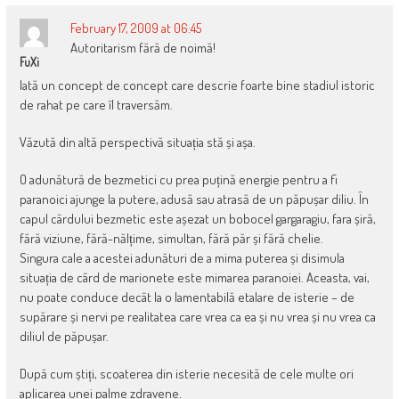
February 17, 2009 at 06:45
Autoritarism fără de noimă!
FuXi
Iată un concept de concept care descrie foarte bine stadiul istoric
de rahat pe care îl traversăm.
Văzută din altă perspectivă situația stă și așa.
O adunătură de bezmetici cu prea puțină energie pentru a fi
paranoici ajunge la putere, adusă sau atrasă de un păpușar diliu. În
capul cârdului bezmetic este așezat un bobocel gargaragiu, fara șiră,
fără viziune, fără-nălțime, simultan, fără păr și fără chelie.
Singura cale a acestei adunături de a mima puterea și disimula
situația de cârd de marionete este mimarea paranoiei. Aceasta, vai,
nu poate conduce decât la o lamentabilă etalare de isterie – de
supărare și nervi pe realitatea care vrea ca ea și nu vrea și nu vrea ca
diliul de păpușar.
După cum știți, scoaterea din isterie necesită de cele multe ori
aplicarea unei palme zdravene.