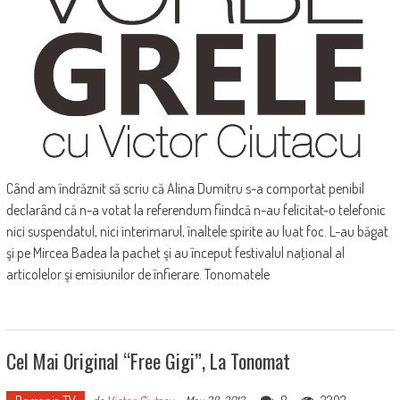
Când am îndrăznit să scriu că Alina Dumitru s-a comportat penibil
declarând că n-a votat la referendum fiindcă n-au felicitat-o telefonic
nici suspendatul, nici interimarul, înaltele spirite au luat foc. L-au băgat
şi pe Mircea Badea la pachet şi au început festivalul naţional al
articolelor şi emisiunilor de înfierare. Tonomatele
Cel Mai Original “Free Gigi”, La Tonomat