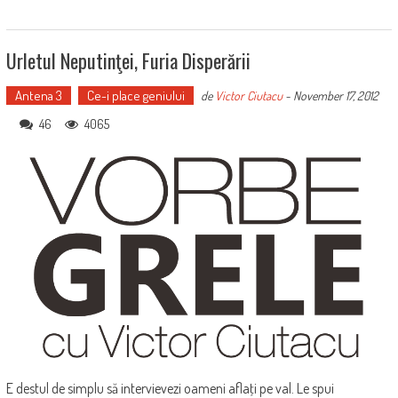
Urletul Neputinţei, Furia Disperării
Antena 3
Ce-i place geniului
de
Victor Ciutacu
-
November 17, 2012
46
4065
E destul de simplu să intervievezi oameni aflaţi pe val. Le spui