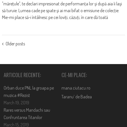
"măreţule", te declari impresionat de performanţa lor şi după aia îi laşi
să turuie. Lumea cade pe spate şi ai mai bifat o emisiune de colecţie.
Mie-mi place să-i întâlnesc pe cei loviţi, căzuţi, în care dă toată
POSTS
Older posts
NAVIGATION
ARTICOLE RECENTE:
CE-MI PLACE:
Orban duce PNL la groapa pe
mana.ciutacu.ro
muzica #Rezist
Taranu’ de Badea
March 19, 2019
Rares versus Mandachi sau
Confruntarea Titanilor
March 15, 2019