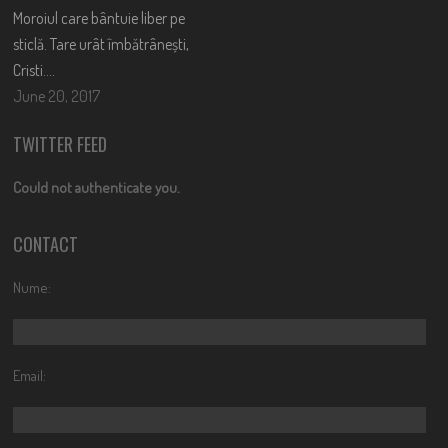
Moroiul care bântuie liber pe
sticlă. Tare urât îmbătrânești,
Cristi….
June 20, 2017
TWITTER FEED
Could not authenticate you.
CONTACT
Nume:
Email: