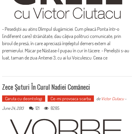
- Pesediștii au atins Olimpul slugărniciei. Cum pleacă Ponta într-o
(indiferent care) străinătate, dau câțiva politruci comunicate, prin
biroul de presă, în care apreciază înțeleptul demers extern al
premierului. Măcar pe Năstase-l pupau în cur în tăcere. - Peneliștii s-au
luat, taman de ziua Antenei 3, cu ai lui Voiculescu. Ceea ce
Zece Şuturi În Curul Nadiei Comăneci
Caruta cu deontologi
Ce-mi provoaca scarba
de
Victor Ciutacu
-
121
8285
June 24, 2013