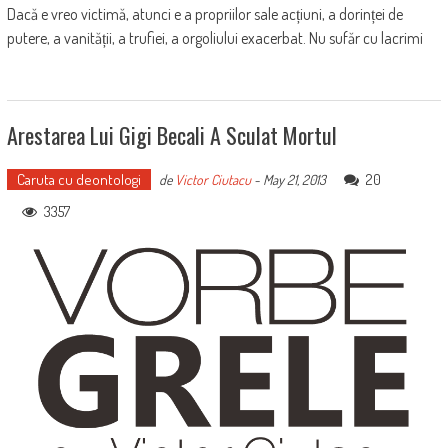
Dacă e vreo victimă, atunci e a propriilor sale acțiuni, a dorinței de
putere, a vanității, a trufiei, a orgoliului exacerbat. Nu sufăr cu lacrimi
Arestarea Lui Gigi Becali A Sculat Mortul
Caruta cu deontologi
20
de
Victor Ciutacu
-
May 21, 2013
3357