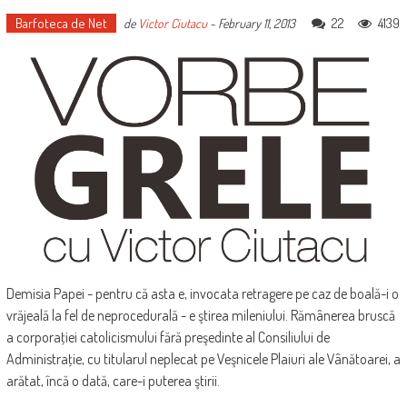
Barfoteca de Net
22
4139
de
Victor Ciutacu
-
February 11, 2013
Demisia Papei - pentru că asta e, invocata retragere pe caz de boală-i o
vrăjeală la fel de neprocedurală - e ştirea mileniului. Rămânerea bruscă
a corporaţiei catolicismului fără preşedinte al Consiliului de
Administraţie, cu titularul neplecat pe Veşnicele Plaiuri ale Vânătoarei, a
arătat, încă o dată, care-i puterea ştirii.