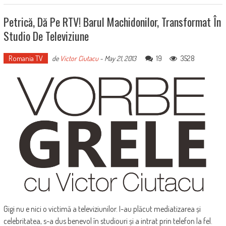
Petrică, Dă Pe RTV! Barul Machidonilor, Transformat În
Studio De Televiziune
Romania TV
19
3528
de
Victor Ciutacu
-
May 21, 2013
Gigi nu e nici o victimă a televiziunilor. I-au plăcut mediatizarea și
celebritatea, s-a dus benevol în studiouri și a intrat prin telefon la fel.