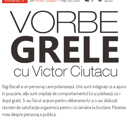
Romania TV
8
3203
de
Victor Ciutacu
-
May 28, 2013
Gigi Becali e un personaj care polarizează. Unii sunt indignați că a ajuns
în pușcărie, alții sunt oripilați de comportamentul lui și jubilează că-i
după gratii. S-au făcut acțiuni pentru eliberarea lui și s-au slobozit
răcnete de satisfacție orgasmică pentru că rămâne la brutărie. Părerea
mea despre personaj e publică,