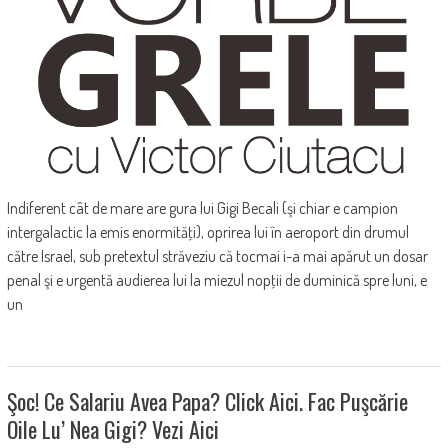
Indiferent cât de mare are gura lui Gigi Becali (şi chiar e campion
intergalactic la emis enormităţi), oprirea lui în aeroport din drumul
către Israel, sub pretextul străveziu că tocmai i-a mai apărut un dosar
penal şi e urgentă audierea lui la miezul nopţii de duminică spre luni, e
un
Şoc! Ce Salariu Avea Papa? Click Aici. Fac Puşcărie
Oile Lu’ Nea Gigi? Vezi Aici