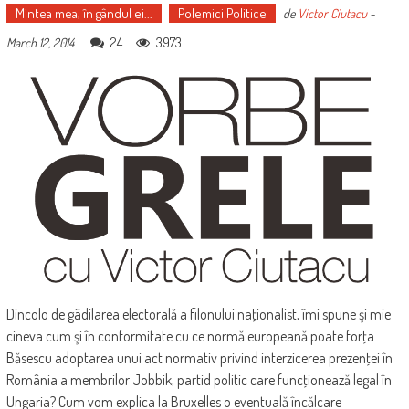
Mintea mea, în gândul ei...
Polemici Politice
de
Victor Ciutacu
-
24
3973
March 12, 2014
Dincolo de gâdilarea electorală a filonului naţionalist, îmi spune şi mie
cineva cum şi în conformitate cu ce normă europeană poate forţa
Băsescu adoptarea unui act normativ privind interzicerea prezenţei în
România a membrilor Jobbik, partid politic care funcţionează legal în
Ungaria? Cum vom explica la Bruxelles o eventuală încălcare