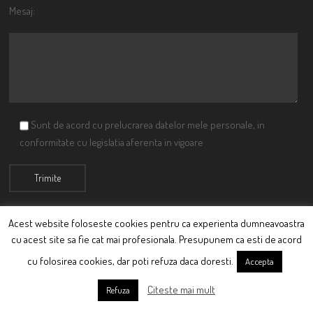
Mesaj:
Sunt de acord cu prelucrarea datelor mele personale, in
conformitate cu legislatia aferenta in vigoare
Acest website foloseste cookies pentru ca experienta dumneavoastra
cu acest site sa fie cat mai profesionala. Presupunem ca esti de acord
© Ciutacu 2015 Parte a Imperiului Ciutacesc.
cu folosirea cookies, dar poti refuza daca doresti.
Accepta
Powered By
Scriptics
Citeste mai mult
Refuza