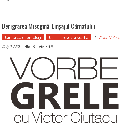
Denigrarea Misogină: Linșajul Cârnatului
Caruta cu deontologi
Ce-mi provoaca scarba
de
Victor Ciutacu
-
16
3919
July 2, 2013