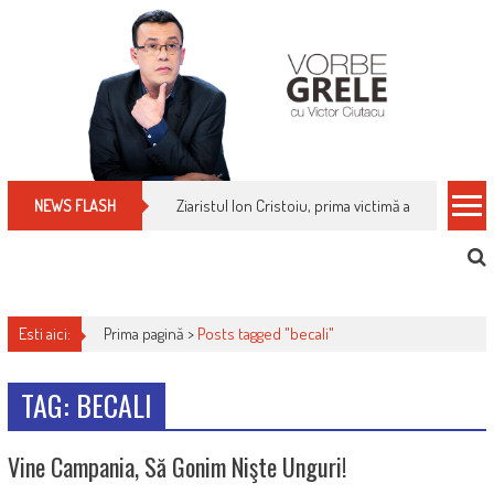
Skip
to
content
Ziaristul Ion Cristoiu, prima victimă a noi cenzuri 
NEWS FLASH
Esti aici:
Prima pagină >
Posts tagged "becali"
TAG: BECALI
Vine Campania, Să Gonim Nişte Unguri!