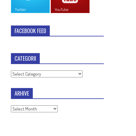
FACEBOOK FEED
CATEGORII
Categorii
ARHIVE
Arhive