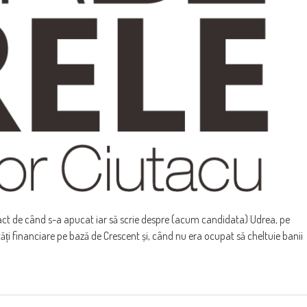
exact de când s-a apucat iar să scrie despre (acum candidata) Udrea, pe
ăți financiare pe bază de Crescent și, când nu era ocupat să cheltuie banii