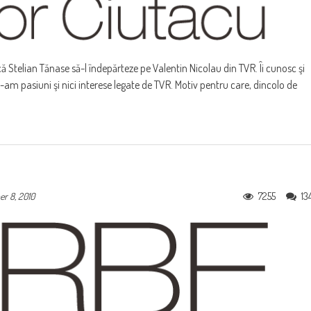
ă Stelian Tănase să-l îndepărteze pe Valentin Nicolau din TVR. Îi cunosc şi
 N-am pasiuni şi nici interese legate de TVR. Motiv pentru care, dincolo de
7255
13
er 8, 2010