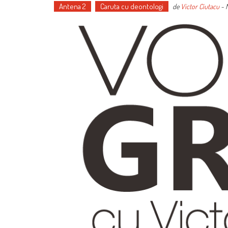
Antena 2
Caruta cu deontologi
de
Victor Ciutacu
-