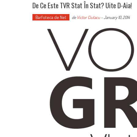
De Ce Este TVR Stat În Stat? Uite D-Aia!
Barfoteca de Net
de
Victor Ciutacu
-
January 10, 2014