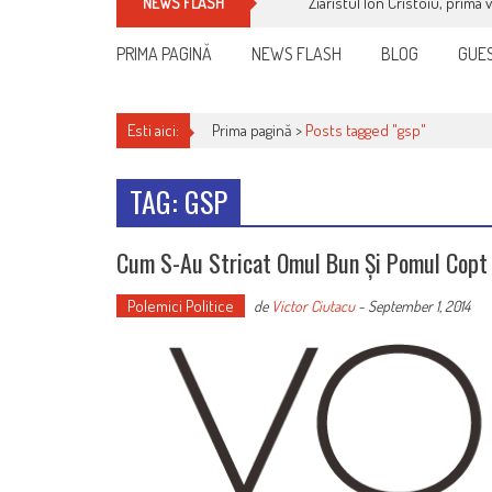
Ziaristul Ion Cristoiu, prima 
NEWS FLASH
PRIMA PAGINĂ
NEWS FLASH
BLOG
GUES
Esti aici:
Prima pagină >
Posts tagged "gsp"
TAG: GSP
Cum S-Au Stricat Omul Bun Și Pomul Copt
Polemici Politice
de
Victor Ciutacu
-
September 1, 2014