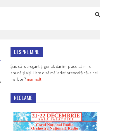
DESPRE MINE
Știu că-s arogant și genial, dar îmi place să mi-o
spună și alții. Oare o să mă iertați vreodată că-s cel
mai bun?
mai mult
5
RECLAME