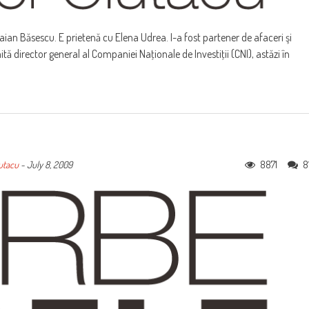
raian Băsescu. E prietenă cu Elena Udrea. I-a fost partener de afaceri şi
ită director general al Companiei Naţionale de Investiţii (CNI), astăzi în
8871
8
utacu
-
July 8, 2009