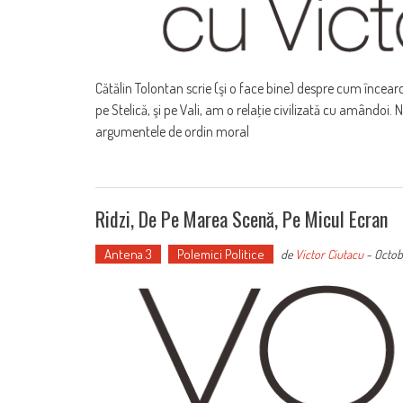
Cătălin Tolontan scrie (şi o face bine) despre cum încearc
pe Stelică, şi pe Vali, am o relaţie civilizată cu amândoi.
argumentele de ordin moral
Ridzi, De Pe Marea Scenă, Pe Micul Ecran
Antena 3
Polemici Politice
de
Victor Ciutacu
-
Octob