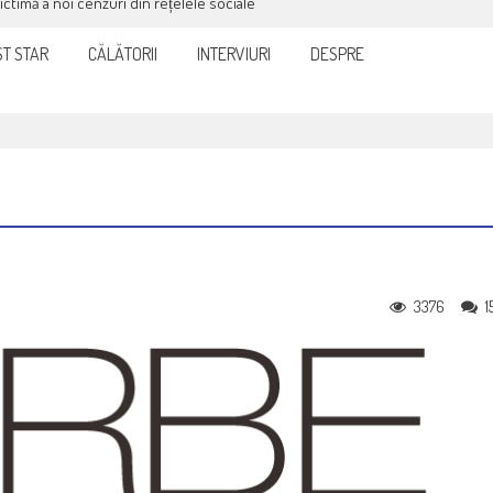
victimă a noi cenzuri din rețelele sociale
T STAR
CĂLĂTORII
INTERVIURI
DESPRE
3376
1