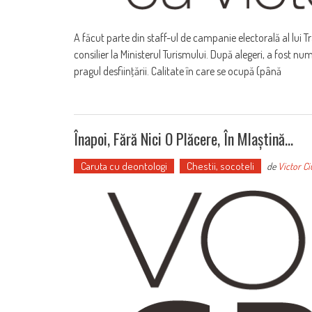
A făcut parte din staff-ul de campanie electorală al lui T
consilier la Ministerul Turismului. După alegeri, a fost num
pragul desfiinţării. Calitate în care se ocupă (până
Înapoi, Fără Nici O Plăcere, În Mlaștină…
Caruta cu deontologi
Chestii, socoteli
de
Victor Ci