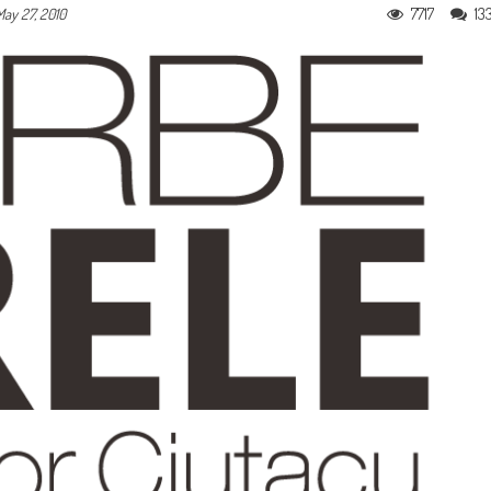
7717
13
May 27, 2010