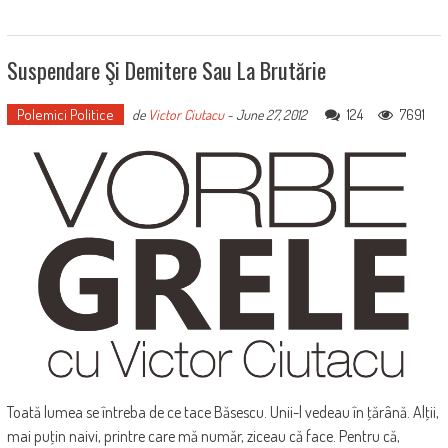
Suspendare Şi Demitere Sau La Brutărie
Polemici Politice
124
7691
de
Victor Ciutacu
-
June 27, 2012
Toată lumea se întreba de ce tace Băsescu. Unii-l vedeau în ţărână. Alţii,
mai puţin naivi, printre care mă număr, ziceau că face. Pentru că,