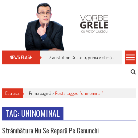
Skip
to
content
Ziaristul Ion Cristoiu, prima victimă a noi cenzuri 
NEWS FLASH
Esti aici:
Prima pagină >
Posts tagged "uninominal"
TAG: UNINOMINAL
Strâmbătura Nu Se Repară Pe Genunchi