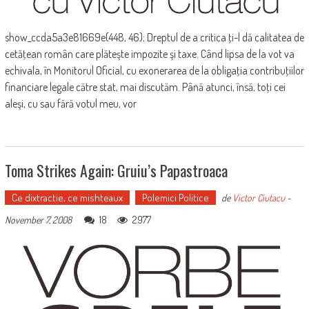
show_ccda5a3e81669e(448, 46); Dreptul de a critica ţi-l dă calitatea de
cetăţean român care plăteşte impozite şi taxe. Când lipsa de la vot va
echivala, în Monitorul Oficial, cu exonerarea de la obligaţia contribuţiilor
financiare legale către stat, mai discutăm. Până atunci, însă, toţi cei
aleşi, cu sau fără votul meu, vor
Toma Strikes Again: Gruiu’s Papastroaca
Ce dixtractie, ce mishteaux
Polemici Politice
de
Victor Ciutacu
-
18
2977
November 7, 2008