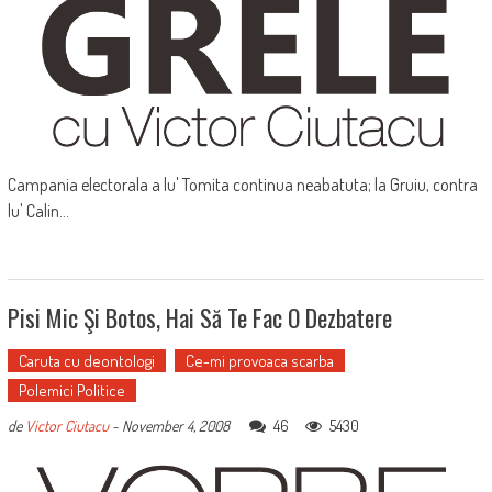
Campania electorala a lu' Tomita continua neabatuta; la Gruiu, contra
lu' Calin...
Pisi Mic Şi Botos, Hai Să Te Fac O Dezbatere
Caruta cu deontologi
Ce-mi provoaca scarba
Polemici Politice
46
5430
de
Victor Ciutacu
-
November 4, 2008