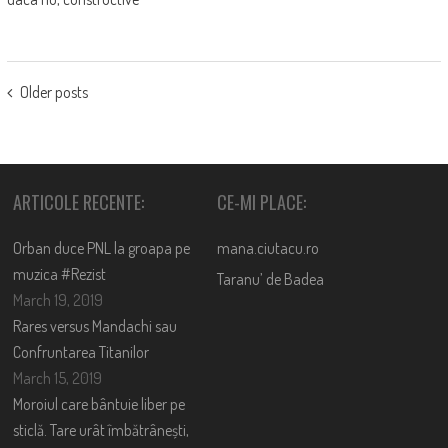
POSTS
Older posts
NAVIGATION
ARTICOLE RECENTE:
CE-MI PLACE:
Orban duce PNL la groapa pe
mana.ciutacu.ro
muzica #Rezist
Taranu’ de Badea
March 19, 2019
Rares versus Mandachi sau
Confruntarea Titanilor
March 15, 2019
Moroiul care bântuie liber pe
sticlă. Tare urât îmbătrânești,