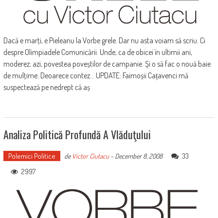
Dacă e marţi, e Pieleanu la Vorbe grele. Dar nu asta voiam să scriu. Ci
despre Olimpiadele Comunicării. Unde, ca de obicei în ultimii ani,
moderez; azi, povestea poveștilor de campanie. Şi o să fac o nouă baie
de mulţime. Deoarece contez... UPDATE: Faimoșii Cațavenci mă
suspectează pe nedrept că aș
Analiza Politică Profundă A Vlăduţului
Polemici Politice
33
de
Victor Ciutacu
-
December 8, 2008
2997