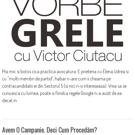
Pisi mic si botos cica practica avocatura. E prietena cu Elena Udrea si
cu "multi membri de partid", habar n-are cum ii cheama pe
contracandidatii ei din Sectorul 5 (si nici n-o intereseaza). Vrea sa se
cunoasca cu lumea, poate si fiindca regele Google n-a auzit de ea
decat in
Avem O Campanie. Deci Cum Procedăm?