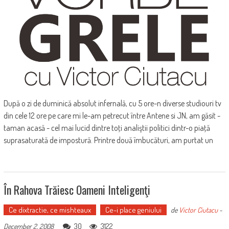
După o zi de duminică absolut infernală, cu 5 ore-n diverse studiouri tv
din cele 12 ore pe care mi le-am petrecut între Antene si JN, am găsit -
taman acasă - cel mai lucid dintre toţi analiştii politici dintr-o piaţă
suprasaturată de impostură. Printre două îmbucături, am purtat un
În Rahova Trăiesc Oameni Inteligenţi
Ce dixtractie, ce mishteaux
Ce-i place geniului
de
Victor Ciutacu
-
30
3122
December 2, 2008