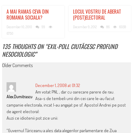
A MAI RAMAS CEVA DIN
LOCUL VOSTRU DE ABERAT
ROMANIA SOCIALA?
(POST)ELECTORAL
December 10, 2010
99
December 9, 2012
86
6059
6750
135 THOUGHTS ON “
EXIL-POLL CIUTĂCESC PROFUND
NESOCIOLOGIC
”
COMMENT
Older Comments
NAVIGATION
December 1, 2008 at 01:32
Am votat PNL , dar cu oarecare parere de rau.
Alex.dumitrascu
Asa-s de tembeli unii din cei care le-au facut
campanie electorala, incat l-au angajat pe sf. Apostol Andrei pe post
de agent electoral:
Auzi ce idiotenii pot zice unii:
“Guvernul Tăriceanu a ales data alegerilor parlamentare de Ziua