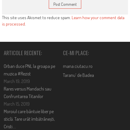
This site uses Akismet to reduce spam.
Learn how your comment data
is processed
.
ARTICOLE RECENTE:
CE-MI PLACE:
Orban duce PNL la groapa pe
mana.ciutacu.ro
muzica #Rezist
Taranu’ de Badea
March 19, 2019
Rares versus Mandachi sau
Confruntarea Titanilor
March 15, 2019
Moroiul care bântuie liber pe
sticlă. Tare urât îmbătrânești,
Cristi….