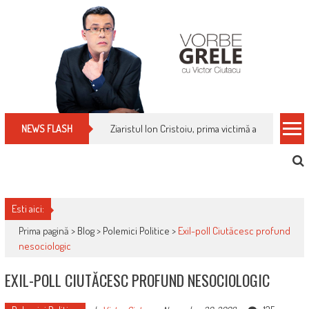
Skip
to
content
Cum îți schimbi, rapid, gratuit și eficient, furniz
NEWS FLASH
Esti aici:
Prima pagină >
Blog
>
Polemici Politice
>
Exil-poll Ciutăcesc profund
nesociologic
EXIL-POLL CIUTĂCESC PROFUND NESOCIOLOGIC