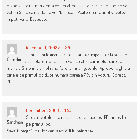
disperati ca nu mergem la vot incat ne suna acasa sa ne cheme sa
votam.Si eu sa ma duc la vot?Niciodata!Poate doar la anul sa votez
impotriva lui Basescu.
December 1, 2008 at 11:29
La multi ani Romania! Si felicitari participantilor la scrutin,
Corneliu
atat cetatenilor care au votat, cat si partidelor care au
muncit. Si nu in ultimul rand felicitari invingatorilor.Apropo, ia ghiciti
cine e pe primul loc dupa numaratoarea a 71% din voturi… Corect,
PDL.
December 1, 2008 at 11:50
Situatia votului s-a rasturnat spectaculos: PD minus L e
Sandman
pe primul loc.
Sa-si fi bagat “The Jocker” serviciili la inaintare?