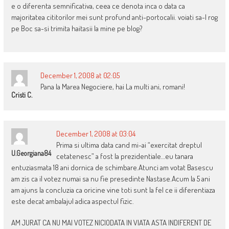
e o diferenta semnificativa, ceea ce denota inca o data ca
majoritatea cititorilor mei sunt profund anti-portocalii. voiati sa-l rog
pe Boc sa-si trimita haitasii la mine pe blog?
December 1, 2008 at 02:05
Pana la Marea Negociere, hai La multi ani, romani!
Cristi C.
December 1, 2008 at 03:04
Prima si ultima data cand mi-ai “exercitat dreptul
U.georgiana84
cetatenesc” a fost la prezidentiale…eu tanara
entuziasmata 18 ani dornica de schimbare.Atunci am votat Basescu
am zis ca il votez numai sa nu fie presedinte Nastase.Acum la 5 ani
am ajuns la concluzia ca oricine vine toti sunt la fel ce ii diferentiaza
este decat ambalajul adica aspectul fizic.
AM JURAT CA NU MAI VOTEZ NICIODATA IN VIATA ASTA INDIFERENT DE