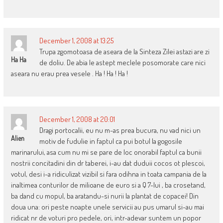
December 1, 2008 at 13:25
Trupa zgomotoasa de aseara de la Sinteza Zilei astazi are zi
Ha Ha
de doliu. De abia le astept meclele posomorate care nici
aseara nu erau prea vesele . Ha ! Ha ! Ha !
December 1, 2008 at 20:01
Dragi portocalii, eu nu m-as prea bucura, nu vad nici un
Alien
motiv de fudulie in faptul ca pui botul la gogosile
marinarului, asa cum nu mi se pare de loc onorabil faptul ca bunii
nostrii concitadini din dr taberei, i-au dat duduii cocos ot plescoi,
votul, desi i-a ridiculizat vizibil si fara odihna in toata campania de la
inaltimea conturilor de milioane de euro si a Q 7-lui , ba crosetand,
ba dand cu mopul, ba aratandu-si nurii la plantat de copacei! Din
doua una: ori peste noapte unele servicii au pus umarul si-au mai
ridicat nr de voturi pro pedele, ori, intr-adevar suntem un popor