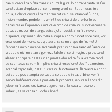
naiv si credul ca o fata mare cu burta la gura. In prima varianta, sa fim
sanatosi, au dreptate cei ce nu merg la vot ca-i tot un drac, in a
doua, e clar ca cristalul ca meritam tot ce ni se intampla! Curios,
niciun membru pedele n-a amintit de criza si de eforturile pt
depasirea ei. Poporeanu’ uita ca-n timp de criza, nu supravietuieste
decat cu masuri de stanga, adica ajutor social. Si va fi o nevoie
disperata, capsunarii din toata europa au pornit incet spre casa, vor
vrea locuri de munca sau ajutoare, ca sa nu crape de foame! Din
februarie incolo incepe sarabanda preturilor si-a saraciei! Baietii de
la pedele nici nu stiau sigur rezultatele si se si imaginau provacand
alegeri anticipate peste un an jumate-doi, adica fix la vremea cand
se sconteaza ca vom fi in plina criza si recesiune! Deci? Dezordine,
scandal, zapaceala, institutii care nu functioneaza! Daca asta au dorit
cei ce-au pus stampila pe casuta cu pedele in ea, ei bine, vor fi
serviti! Indiferent cine e piua-ntai la procente, iepurasul scos din
joben va fi totusi coalizarea pt guvernare! Iar daca tariceanu e
imbecil, se va vedea cu ochiul liber!