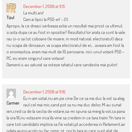
December 1, 2008 at 11:15
La multi ani!
Tizul
Cam ai lipici la PSD-ei! :-)))
Apropo, la ce dreaci serbeaza astia un rezultat mai prost ca ultimul,
si asta dupa ce au fost in opozitie? Rezultatul lor arata ca sunt la vale
rau si-o sa tot coboare (le moare, in mod natural, electoratul) daca
nu scapa de dinozauri, va scapa electoratul de ei;… aseara am fost la
o onomastica; eram mai mult de 10 persoane, nici-unul votant PSD –
PC; eu eram singurul care votase!
Oamenii s-au saturat sa voteze rahatul care candeste mai putin!
December 1, 2008 at 11:16
Eu n-am votat,nu am pe cine.De ce sa ma duc la vot sa aleg
Carmen
raul cel mai mic,cand pot sa nu ma duc deloc.M-au sunat
ieri,cred ca de la sectia de votare,sa-mi spuna sa merg la vot,ca pana
la ora 16,nu votasem inca.Va vine sa credem in ce tara traim ?In tara in
care toti candidatii implora sa fie votati,pt.accederea in Parlament,iar
odata ajunsi acolo nu fac nimic pt. noi.In tara in care sunt atat de