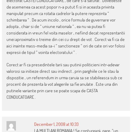
electorat CASTEI CONDUCATOARE , de care s-a saturat . Dovedeste
de asemenea ca acest popor n-a putut fi si in aceasta privinta
manipulat precum ca rotatia cadrelor la putere reprezinta “
schimbarea “ . De acum incolo , orice formula de guvernare vor
adopta , chiar si de “ uniune nationala “ , ea nu va putea fi
considerata in vreun fel voita maselor , nefiind decat reprezentantii
unei aproximativ o treime din cei cu drept de vot . Corect va fi ca de
aici inainte mass-media sa-i “ sanctioneze “ ori de cate ori vor folosi
expresii de tipul “ vointa electoratului “ .
Corect ar fi ca presedintele tarii sau putinii politicieni intr-adevar
valorosi sa initieze direct sau indirect , prin parghiile ce le stau la
dispozitie , un referendum in urma caruia sa se stabileasca sub ce
procent de prezenta la vot alegerile sa fie anulate . Este una din
putinele variante prin care se poate scapa de CASTA
CONDUCATOARE .
December 1, 2008 at 10:33
LA MULTI ANI ROMANIA ! Se contureazä, oare, “un