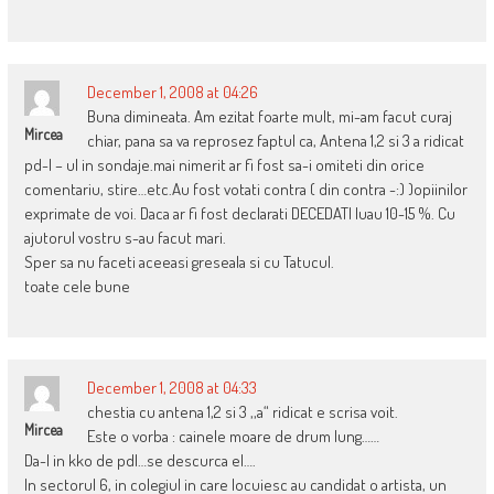
December 1, 2008 at 04:26
Buna dimineata. Am ezitat foarte mult, mi-am facut curaj
Mircea
chiar, pana sa va reprosez faptul ca, Antena 1,2 si 3 a ridicat
pd-l – ul in sondaje.mai nimerit ar fi fost sa-i omiteti din orice
comentariu, stire…etc.Au fost votati contra ( din contra -:) )opiinilor
exprimate de voi. Daca ar fi fost declarati DECEDATI luau 10-15 %. Cu
ajutorul vostru s-au facut mari.
Sper sa nu faceti aceeasi greseala si cu Tatucul.
toate cele bune
December 1, 2008 at 04:33
chestia cu antena 1,2 si 3 ,,a“ ridicat e scrisa voit.
Mircea
Este o vorba : cainele moare de drum lung……
Da-l in kko de pdl…se descurca el….
In sectorul 6, in colegiul in care locuiesc au candidat o artista, un