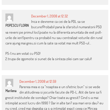
December 1, 2008 at 12:32
Inca e devreme ca cei de la PDL sa se
POPESCU FLORIN
bucure!Probabil pana la sfarsitul numaratorii PSD
va reveni pe primul loc(poate nu la diferenta anuntata de exit poll-
urile de ieri!)pentru ca probabil nu sau centralizat voturile din rural
care ajung mai greu,si cum la sate sa votat mai mult PSD-ul…
PS-1.nu am votat cu PSD!
2.trupa de zgomote si sunet de la sinteza zilei cam sar calul!
December 1, 2008 at 12:59
Parerea mea e ca ”noaptea e un sfetnic bun” si se vede
Marilena
din atitudinea si jocurile facute de PD-L. Atit de tare sa fi
gresit institutele de sondaje? Chiar toate au gresit? Cind s-a mai
intimplat acest lucru din 1990 ? Dar in alte tari? asa mari eroi dau? eu
nu cred..cred mai degraba ca s-a intimplat exact ceea ce Mircea