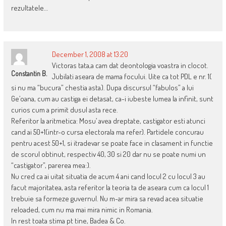
rezultatele…
December 1, 2008 at 13:20
Victoras tata,a cam dat deontologia voastra in clocot.
Constantin B.
Jubilati aseara de mama focului. Uite ca tot PDL e nr. 1(
si nu ma “bucura” chestia asta). Dupa discursul “fabulos” a lui
Ge’oana, cum au castiga ei detasat, ca-i iubeste lumea la infinit, sunt
curios cum a primit dusul asta rece.
Referitor la aritmetica: Mosu’ avea dreptate, castigator esti atunci
cand ai 50+1(intr-o cursa electorala ma refer). Partidele concurau
pentru acest 50+1, si itradevar se poate face in clasament in functie
de scorul obtinut, respectiv 40, 30 si 20 dar nu se poate numi un
“castigator”, parerea mea:).
Nu cred ca ai uitat situatia de acum 4 ani cand locul 2 cu locul 3 au
facut majoritatea, asta referitor la teoria ta de aseara cum ca locul 1
trebuie sa formeze guvernul. Nu m-ar mira sa revad acea situatie
reloaded, cum nu ma mai mira nimic in Romania.
In rest toata stima pt tine, Badea & Co.