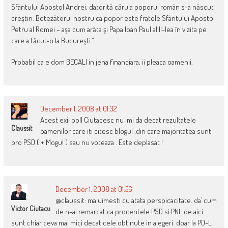
Sfântului Apostol Andrei, datorită căruia poporul român s-a născut
creştin. Botezătorul nostru ca popor este fratele Sfântului Apostol
Petru al Romei – aşa cum arăta şi Papa Ioan Paul al II-lea în vizita pe
care a făcut-o la Bucureşti.”
Probabil ca e dom BECALI in jena financiara, ii pleaca oamenii.
December 1, 2008 at 01:32
Acest exil poll Ciutacesc nu imi da decat rezultatele
Claussit
oamenilor care iti citesc blogul ,din care majoritatea sunt
pro PSD ( + Mogul ) sau nu voteaza . Este deplasat !
December 1, 2008 at 01:56
@claussit: ma uimesti cu atata perspicacitate. da’ cum
Victor Ciutacu
de n-ai remarcat ca procentele PSD si PNL de aici
sunt chiar ceva mai mici decat cele obtinute in alegeri. doar la PD-L