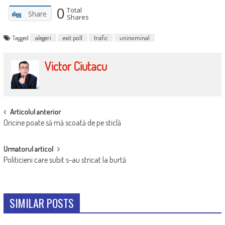
0
Total
Share
Shares
Tagged
alegeri
exit poll
trafic
uninominal
Victor Ciutacu
POST
Articolul anterior
Oricine poate să mă scoată de pe sticlă
NAVIGATION
Urmatorul articol
Politicieni care subit s-au stricat la burtă
SIMILAR POSTS