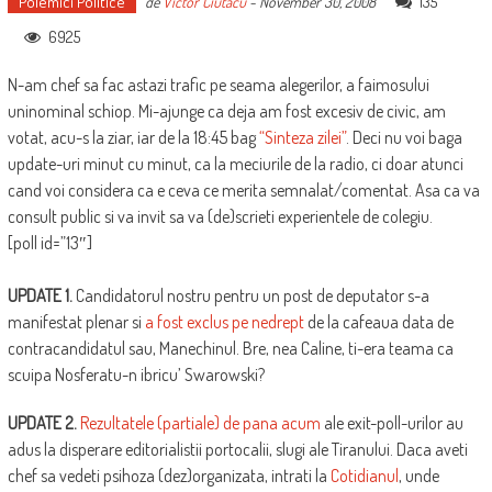
Polemici Politice
135
de
Victor Ciutacu
-
November 30, 2008
6925
N-am chef sa fac astazi trafic pe seama alegerilor, a faimosului
uninominal schiop. Mi-ajunge ca deja am fost excesiv de civic, am
votat, acu-s la ziar, iar de la 18:45 bag
“Sinteza zilei”
. Deci nu voi baga
update-uri minut cu minut, ca la meciurile de la radio, ci doar atunci
cand voi considera ca e ceva ce merita semnalat/comentat. Asa ca va
consult public si va invit sa va (de)scrieti experientele de colegiu.
[poll id=”13″]
UPDATE 1.
Candidatorul nostru pentru un post de deputator s-a
manifestat plenar si
a fost exclus pe nedrept
de la cafeaua data de
contracandidatul sau, Manechinul. Bre, nea Caline, ti-era teama ca
scuipa Nosferatu-n ibricu’ Swarowski?
UPDATE 2.
Rezultatele (partiale) de pana acum
ale exit-poll-urilor au
adus la disperare editorialistii portocalii, slugi ale Tiranului. Daca aveti
chef sa vedeti psihoza (dez)organizata, intrati la
Cotidianul
, unde