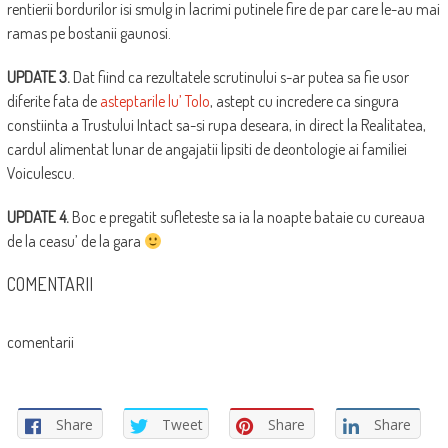
rentierii bordurilor isi smulg in lacrimi putinele fire de par care le-au mai
ramas pe bostanii gaunosi.
UPDATE 3.
Dat fiind ca rezultatele scrutinului s-ar putea sa fie usor
diferite fata de
asteptarile lu’ Tolo
, astept cu incredere ca singura
constiinta a Trustului Intact sa-si rupa deseara, in direct la Realitatea,
cardul alimentat lunar de angajatii lipsiti de deontologie ai familiei
Voiculescu.
UPDATE 4.
Boc e pregatit sufleteste sa ia la noapte bataie cu cureaua
de la ceasu’ de la gara
COMENTARII
comentarii
Share
Tweet
Share
Share