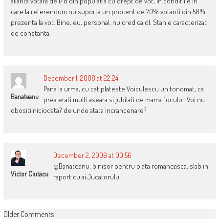
alianta votata de 1/8 din populatia cu drept de vot, in conditiile in
care la referendum nu suporta un procent de 70% votanti din 50%
prezenta la vot. Bine, eu, personal, nu cred ca dl. Stan e caracterizat
de constanta.
December 1, 2008 at 22:24
Pana la urma, cu cat plateste Voiculescu un tonomat, ca
Banateanu
prea erati multi aseara si jubilati de mama focului. Voi nu
obositi niciodata? de unde atata incrancenare?
December 2, 2008 at 00:56
@Banateanu: binisor pentru piata romaneasca, slab in
Victor Ciutacu
raport cu ai Jucatorului
COMMENT
Older Comments