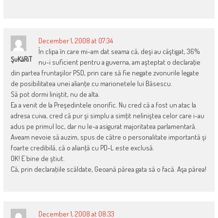
December 1, 2008 at 07:34
În clipa în care mi-am dat seama că, deşi au câştigat, 36%
ŞuKăRiT
nu-i suficient pentru a guverna, am aşteptat o declaraţie
din partea fruntaşilor PSD, prin care să fie negate zvonurile legate
de posibilitatea unei alianţe cu marionetele lui Băsescu.
Să pot dormi liniştit, nu de alta.
Ea a venit de la Preşedintele onorific. Nu cred că a fost un atac la
adresa cuiva, cred că pur şi simplu a simţit neliniştea celor care i-au
adus pe primul loc, dar nu le-a asigurat majoritatea parlamentară.
Aveam nevoie să auzim, spus de către o personalitate importantă şi
foarte credibilă, că o alianţă cu PD-L este exclusă.
OK! E bine de ştiut.
Că, prin declaraţiile scăldate, Geoană părea gata să o facă. Aşa părea!
December 1, 2008 at 08:33