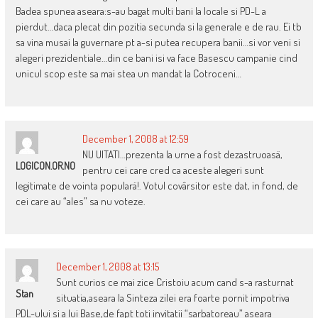
Badea spunea aseara:s-au bagat multi bani la locale si PD-L a
pierdut…daca plecat din pozitia secunda si la generale e de rau. Ei tb
sa vina musai la guvernare pt a-si putea recupera banii…si vor veni si
alegeri prezidentiale…din ce bani isi va face Basescu campanie cind
unicul scop este sa mai stea un mandat la Cotroceni…
December 1, 2008 at 12:59
NU UITATI…prezenta la urne a fost dezastruoasä,
LOGICON.OR.NO
pentru cei care cred ca aceste alegeri sunt
legitimate de vointa popularä!. Votul covârsitor este dat, in fond, de
cei care au “ales” sa nu voteze.
December 1, 2008 at 13:15
Sunt curios ce mai zice Cristoiu acum cand s-a rasturnat
Stan
situatia,aseara la Sinteza zilei era foarte pornit impotriva
PDL-ului si a lui Base,de fapt toti invitatii “sarbatoreau” aseara