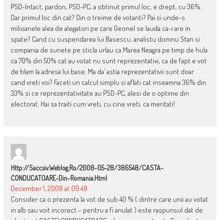
PSD-Intact, pardon, PSD-PC, a obtinut primul loc, e drept, cu 36%.
Dar primul loc din cat? Din o treime de votanti? Pai si unde-s
milioanele alea de alegatori pe care Geonel se lauda ca-i are in
spate? Cand cu suspendarea lui Basescu, analistu domnu Stan si
compania de sunete pe sticla urlau ca Marea Neagra pe timp de hula
ca 70% din 50% cat au votat nu sunt reprezentativi, ca de fapt e vot
de blam la adresa lui base. Ma da’ astia reprezentativii sunt doar
cand vreti voi? Faceti un calcul simplu si aflati cat inseamna 36% din
33% si ce reprezentativitate au PSD-PC, alesi de o optime din
electorat. Hai sa traiti cum vreti, cu cine vreti, ca meritati!
Http://saccsiv.weblog.ro/2008-05-28/386548/CASTA-
CONDUCATOARE-Din-Romania.html
December 1, 2008 at 09:49
Consider ca o prezenta la vot de sub 40 % ( dintre care unii au votat
in alb sau voit incorect – pentru a fi anulat ) este raspunsul dat de