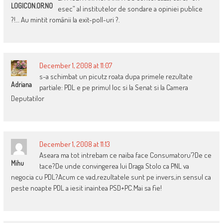
LOGICON.OR.NO
esec” al institutelor de sondare a opiniei publice
?!… Au mintit românii la exit-poll-uri ?.
December 1, 2008 at 11:07
s-a schimbat un picutz roata dupa primele rezultate
Adriana
partiale: PDL e pe primul loc si la Senat si la Camera
Deputatilor
December 1, 2008 at 11:13
Aseara ma tot intrebam ce naiba face Consumatoru’?De ce
Mihu
tace?De unde convingerea lui Draga Stolo ca PNL va
negocia cu PDL?Acum ce vad,rezultatele sunt pe invers,in sensul ca
peste noapte PDL a iesit inaintea PSD+PC.Mai sa fie!