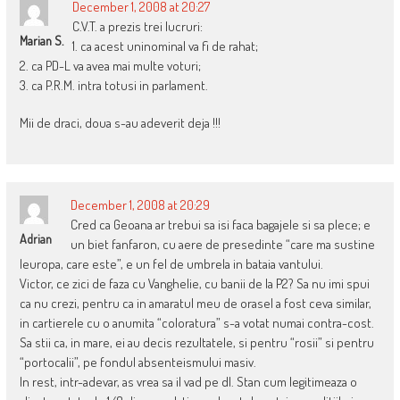
December 1, 2008 at 20:27
C.V.T. a prezis trei lucruri:
Marian S.
1. ca acest uninominal va fi de rahat;
2. ca PD-L va avea mai multe voturi;
3. ca P.R.M. intra totusi in parlament.
Mii de draci, doua s-au adeverit deja !!!
December 1, 2008 at 20:29
Cred ca Geoana ar trebui sa isi faca bagajele si sa plece; e
Adrian
un biet fanfaron, cu aere de presedinte “care ma sustine
Ieuropa, care este”, e un fel de umbrela in bataia vantului.
Victor, ce zici de faza cu Vanghelie, cu banii de la P2? Sa nu imi spui
ca nu crezi, pentru ca in amaratul meu de orasel a fost ceva similar,
in cartierele cu o anumita “coloratura” s-a votat numai contra-cost.
Sa stii ca, in mare, ei au decis rezultatele, si pentru “rosii” si pentru
“portocalii”, pe fondul absenteismului masiv.
In rest, intr-adevar, as vrea sa il vad pe dl. Stan cum legitimeaza o