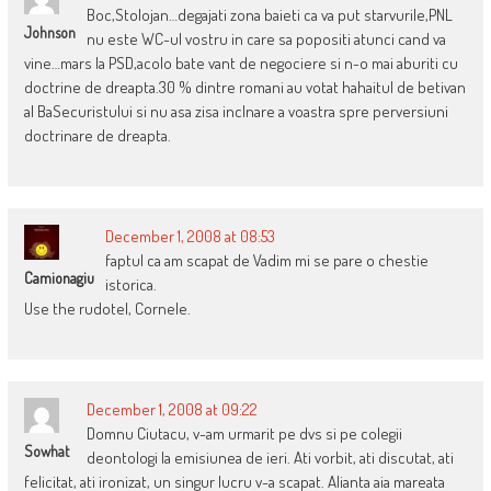
Boc,Stolojan…degajati zona baieti ca va put starvurile,PNL
Johnson
nu este WC-ul vostru in care sa popositi atunci cand va
vine…mars la PSD,acolo bate vant de negociere si n-o mai aburiti cu
doctrine de dreapta.30 % dintre romani au votat hahaitul de betivan
al BaSecuristului si nu asa zisa inclnare a voastra spre perversiuni
doctrinare de dreapta.
December 1, 2008 at 08:53
faptul ca am scapat de Vadim mi se pare o chestie
Camionagiu
istorica.
Use the rudotel, Cornele.
December 1, 2008 at 09:22
Domnu Ciutacu, v-am urmarit pe dvs si pe colegii
Sowhat
deontologi la emisiunea de ieri. Ati vorbit, ati discutat, ati
felicitat, ati ironizat, un singur lucru v-a scapat. Alianta aia mareata