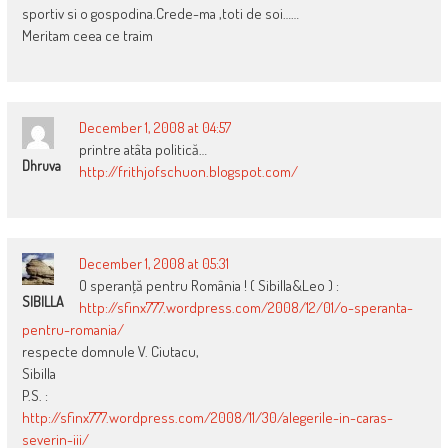
sportiv si o gospodina.Crede-ma ,toti de soi……
Meritam ceea ce traim
December 1, 2008 at 04:57
printre atâta politică…
Dhruva
http://frithjofschuon.blogspot.com/
December 1, 2008 at 05:31
O speranţă pentru România ! ( Sibilla&Leo ) :
SIBILLA
http://sfinx777.wordpress.com/2008/12/01/o-speranta-
pentru-romania/
respecte domnule V. Ciutacu,
Sibilla
P.S. :
http://sfinx777.wordpress.com/2008/11/30/alegerile-in-caras-
severin-iii/