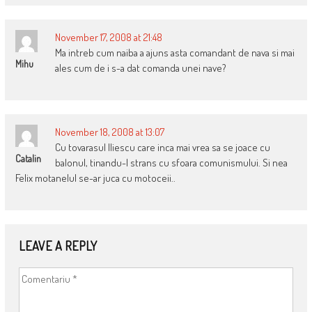
November 17, 2008 at 21:48
Ma intreb cum naiba a ajuns asta comandant de nava si mai
Mihu
ales cum de i s-a dat comanda unei nave?
November 18, 2008 at 13:07
Cu tovarasul Iliescu care inca mai vrea sa se joace cu
Catalin
balonul, tinandu-l strans cu sfoara comunismului. Si nea
Felix motanelul se-ar juca cu motoceii..
LEAVE A REPLY