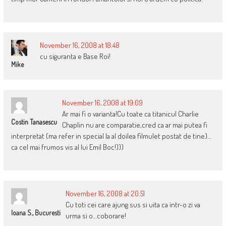
November 16, 2008 at 18:48
cu siguranta e Base Roi!
Mike
November 16, 2008 at 19:09
Ar mai fi o varianta!Cu toate ca titanicul Charlie
Costin Tanasescu
Chaplin nu are comparatie,cred ca ar mai putea fi
interpretat (ma refer in special la al doilea filmulet postat de tine)…
ca cel mai frumos vis al lui Emil Boc!)))
November 16, 2008 at 20:51
Cu toti cei care ajung sus si uita ca intr-o zi va
Ioana S., Bucuresti
urma si o…coborare!