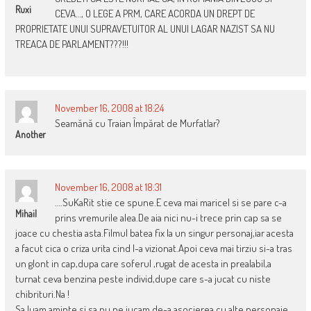
Ruxi
CEVA…, O LEGE A PRM, CARE ACORDA UN DREPT DE
PROPRIETATE UNUI SUPRAVETUITOR AL UNUI LAGAR NAZIST SA NU
TREACA DE PARLAMENT???!!!
November 16, 2008 at 18:24
Seamănă cu Traian Împărat de Murfatlar?
Another
November 16, 2008 at 18:31
….SuKaRit stie ce spune.E ceva mai maricel si se pare c-a
Mihail
prins vremurile alea.De aia nici nu-i trece prin cap sa se
joace cu chestia asta.Filmul batea fix la un singur personaj,iar acesta
a facut cica o criza urita cind l-a vizionat.Apoi ceva mai tirziu si-a tras
un glont in cap,dupa care soferul ,rugat de acesta in prealabil,a
turnat ceva benzina peste individ,dupe care s-a jucat cu niste
chibrituri.Na !
Sa luam aminte si sa nu ne jucam de-a asocierea cu alte personaje