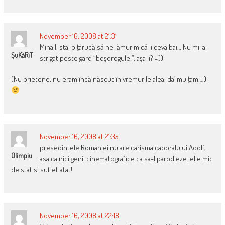
November 16, 2008 at 21:31
Mihail, stai o ţârucă să ne lămurim că-i ceva bai… Nu mi-ai
ŞuKăRiT
strigat peste gard “boşorogule!”, aşa-i? =))
(Nu prietene, nu eram încă născut în vremurile alea, da’ mulţam….)
November 16, 2008 at 21:35
presedintele Romaniei nu are carisma caporalului Adolf,
Olimpiu
asa ca nici genii cinematografice ca sa-l parodieze. el e mic
de stat si suflet atat!
November 16, 2008 at 22:18