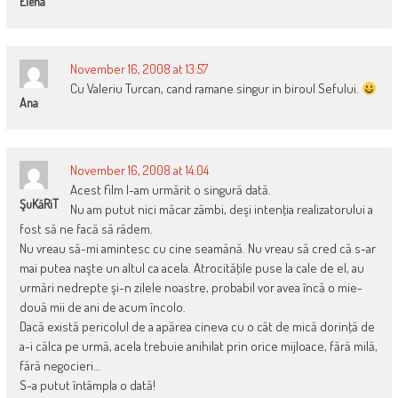
Elena
November 16, 2008 at 13:57
Cu Valeriu Turcan, cand ramane singur in biroul Sefului.
Ana
November 16, 2008 at 14:04
Acest film l-am urmărit o singură dată.
ŞuKăRiT
Nu am putut nici măcar zâmbi, deşi intenţia realizatorului a
fost să ne facă să râdem.
Nu vreau să-mi amintesc cu cine seamănă. Nu vreau să cred că s-ar
mai putea naşte un altul ca acela. Atrocităţile puse la cale de el, au
urmări nedrepte şi-n zilele noastre, probabil vor avea încă o mie-
două mii de ani de acum încolo.
Dacă există pericolul de a apărea cineva cu o cât de mică dorinţă de
a-i călca pe urmă, acela trebuie anihilat prin orice mijloace, fără milă,
fără negocieri…
S-a putut întâmpla o dată!