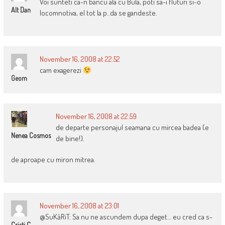
Voi sunteti ca-n bancu ala cu Bula, poti sa-i fluturi si-o
Alt Dan
locomnotiva, el tot la p..da se gandeste.
November 16, 2008 at 22:52
cam exagerezi
Geom
November 16, 2008 at 22:59
de departe personajul seamana cu mircea badea (e
Nenea Cosmos
de bine!).
de aproape cu miron mitrea.
November 16, 2008 at 23:01
@SuKăRiT: Sa nu ne ascundem dupa deget… eu cred ca s-
Cristi C.