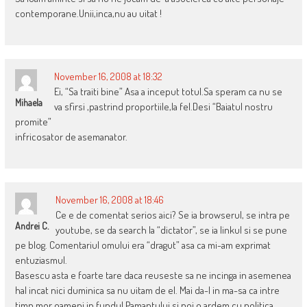
contemporane.Unii,inca,nu au uitat !
November 16, 2008 at 18:32
Ei, “Sa traiti bine” Asa a inceput totul.Sa speram ca nu se
Mihaela
va sfirsi ,pastrind proportiile,la fel.Desi “Baiatul nostru
promite”
infricosator de asemanator.
November 16, 2008 at 18:46
Ce e de comentat serios aici? Se ia browserul, se intra pe
Andrei C.
youtube, se da search la “dictator”, se ia linkul si se pune
pe blog. Comentariul omului era “dragut” asa ca mi-am exprimat
entuziasmul.
Basescu asta e foarte tare daca reuseste sa ne incinga in asemenea
hal incat nici duminica sa nu uitam de el. Mai da-l in ma-sa ca intre
timp mor oameni in fundul Pamantului si noi o ardem cu politica.