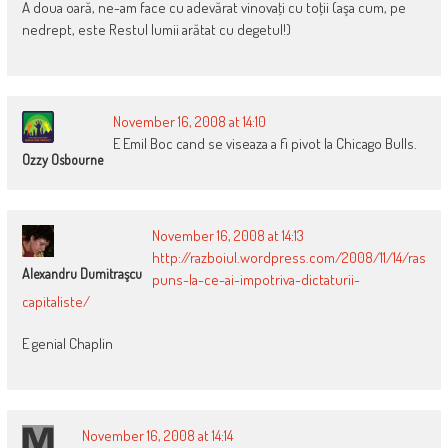
A doua oară, ne-am face cu adevărat vinovaţi cu toţii (aşa cum, pe
nedrept, este Restul lumii arătat cu degetul!)
November 16, 2008 at 14:10
E Emil Boc cand se viseaza a fi pivot la Chicago Bulls.
Ozzy Osbourne
November 16, 2008 at 14:13
http://razboiul.wordpress.com/2008/11/14/ras
Alexandru Dumitraşcu
puns-la-ce-ai-impotriva-dictaturii-
capitaliste/
E genial Chaplin
November 16, 2008 at 14:14