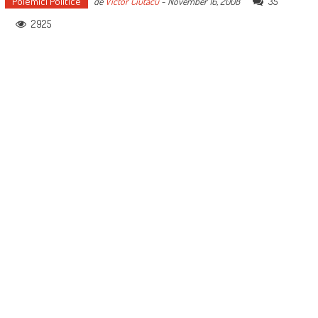
Polemici Politice
35
de
Victor Ciutacu
-
November 16, 2008
2925