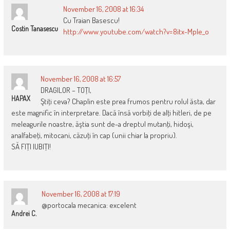
November 16, 2008 at 16:34
Cu Traian Basescu!
Costin Tanasescu
http://www.youtube.com/watch?v=8itx-Mple_o
November 16, 2008 at 16:57
DRAGILOR – TOŢI,
HAPAX
Ştiţi ceva? Chaplin este prea frumos pentru rolul ăsta, dar
este magnific în interpretare. Dacă însă vorbiţi de alţi hitleri, de pe
meleagurile noastre, ăştia sunt de-a dreptul mutanţi, hidoşi,
analfabeţi, mitocani, căzuţi în cap (unii chiar la propriu).
SĂ FIŢI IUBIŢI!
November 16, 2008 at 17:19
@portocala mecanica: excelent
Andrei C.