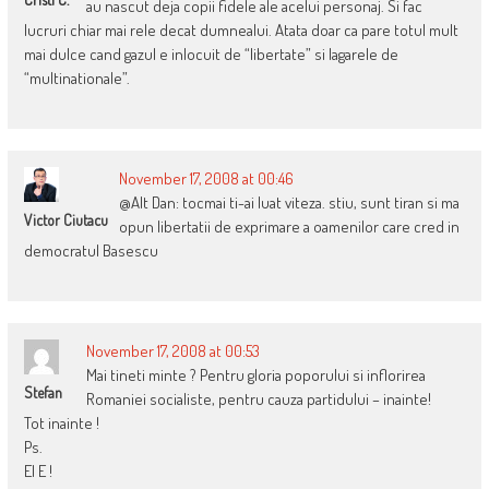
au nascut deja copii fidele ale acelui personaj. Si fac
lucruri chiar mai rele decat dumnealui. Atata doar ca pare totul mult
mai dulce cand gazul e inlocuit de “libertate” si lagarele de
“multinationale”.
November 17, 2008 at 00:46
@Alt Dan: tocmai ti-ai luat viteza. stiu, sunt tiran si ma
Victor Ciutacu
opun libertatii de exprimare a oamenilor care cred in
democratul Basescu
November 17, 2008 at 00:53
Mai tineti minte ? Pentru gloria poporului si inflorirea
Stefan
Romaniei socialiste, pentru cauza partidului – inainte!
Tot inainte !
Ps.
El E !