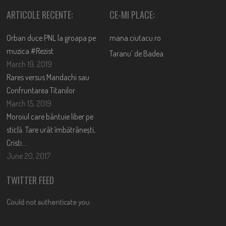
ARTICOLE RECENTE:
CE-MI PLACE:
Orban duce PNL la groapa pe
mana.ciutacu.ro
muzica #Rezist
Taranu’ de Badea
March 19, 2019
Rares versus Mandachi sau
Confruntarea Titanilor
March 15, 2019
Moroiul care bântuie liber pe
sticlă. Tare urât îmbătrânești,
Cristi….
June 20, 2017
TWITTER FEED
Could not authenticate you.