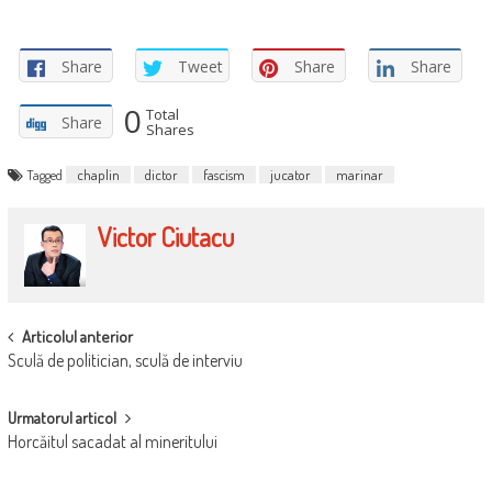
Share
Tweet
Share
Share
0
Total
Share
Shares
Tagged
chaplin
dictor
fascism
jucator
marinar
Victor Ciutacu
POST
Articolul anterior
Sculă de politician, sculă de interviu
NAVIGATION
Urmatorul articol
Horcăitul sacadat al mineritului