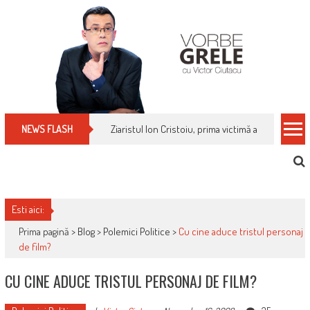
Skip
to
content
Ziaristul Ion Cristoiu, prima victimă a noi cenzuri 
NEWS FLASH
Esti aici:
Prima pagină >
Blog
>
Polemici Politice
>
Cu cine aduce tristul personaj
de film?
CU CINE ADUCE TRISTUL PERSONAJ DE FILM?