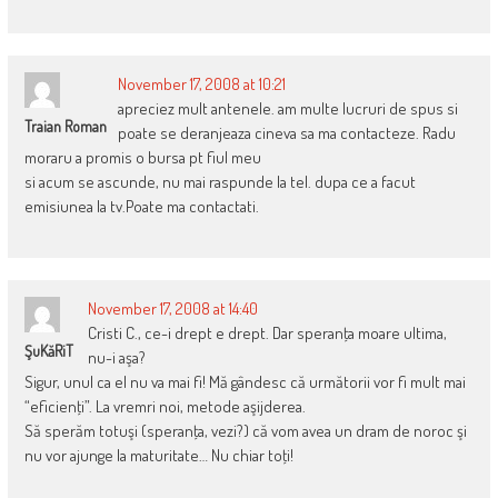
November 17, 2008 at 10:21
apreciez mult antenele. am multe lucruri de spus si
Traian Roman
poate se deranjeaza cineva sa ma contacteze. Radu
moraru a promis o bursa pt fiul meu
si acum se ascunde, nu mai raspunde la tel. dupa ce a facut
emisiunea la tv.Poate ma contactati.
November 17, 2008 at 14:40
Cristi C., ce-i drept e drept. Dar speranţa moare ultima,
ŞuKăRiT
nu-i aşa?
Sigur, unul ca el nu va mai fi! Mă gândesc că următorii vor fi mult mai
“eficienţi”. La vremri noi, metode aşijderea.
Să sperăm totuşi (speranţa, vezi?) că vom avea un dram de noroc şi
nu vor ajunge la maturitate… Nu chiar toţi!