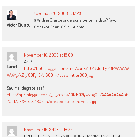
November 16, 2008 at 17:23
@Andrei C: ai ceva de scris pe tema data? fa-o,
Victor Ciutacu
simte-te liber! aici nu e chat
November 16, 2008 at 18:09
Asa?
Daniel
http://bp0.blogger.com/_m_7qxnk71GI/RyIqtLyIY3I/AAAAAA
AAAYg/kZ_y18DFg-8/s1600-h/base_hitler800.jpg
Sau mai degraba asa?
http://bp2.blogger.com/_m_7qxnk71GI/R02Qwzog0tI/AAAAAAAAAb0
/CuTAaZXniks/s1600-h/presedintele_manelist.jpg
November 16, 2008 at 18:20
CREDETI CA ESTE NORMAL CA, IN ROMANIA DIN 2000 SI