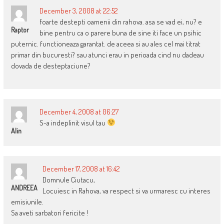
December 3, 2008 at 22:52
foarte destepti oamenii din rahova. asa se vad ei, nu? e
Raptor
bine pentru ca o parere buna de sine iti face un psihic
puternic. functioneaza garantat. de aceea si au ales cel mai titrat
primar din bucuresti? sau atunci erau in perioada cind nu dadeau
dovada de desteptaciune?
December 4, 2008 at 06:27
S-a indeplinit visul tau
Alin
December 17, 2008 at 16:42
Domnule Ciutacu,
ANDREEA
Locuiesc in Rahova, va respect si va urmaresc cu interes
emisiunile.
Sa aveti sarbatori fericite !