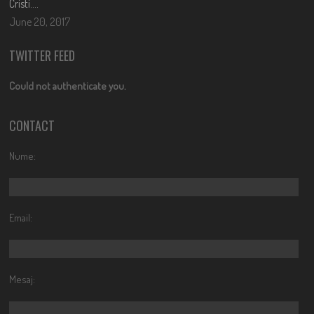
Cristi….
June 20, 2017
TWITTER FEED
Could not authenticate you.
CONTACT
Nume:
Email:
Mesaj: