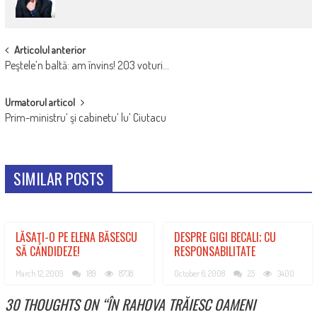
POST
Articolul anterior
Peştele’n baltă: am învins! 203 voturi…
NAVIGATION
Urmatorul articol
Prim-ministru’ şi cabinetu’ lu’ Ciutacu
SIMILAR POSTS
LĂSAŢI-O PE ELENA BĂSESCU
DESPRE GIGI BECALI; CU
SĂ CANDIDEZE!
RESPONSABILITATE
March 12, 2009
189
8738
October 6, 2008
25
3400
30 THOUGHTS ON “
ÎN RAHOVA TRĂIESC OAMENI