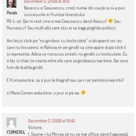
December 2, 2008 at 18:51
Basescu e Ceausescu, cred, numai din cauza ca si-a pus
Pacala
succesurile in fruntea tineretului
PD-L-ist. Dar in rest cine e mai Ceausescu decit Iliescu?
Sau
Paunescu? Sau multi altii care stiu ei sa traga pirghiile politicii.
Am facut click pe “nu gindesc cu testiculele” si ati aparut voi. eu
care nu locuieesc in Rahova m-am gindit ca cine apare dupa click il
si reprezinta. Adica ce norocosi sinteti, nu ginditi cu testiculele. Eu
o fac si chiar se cearta intre ele care sa gindeasca mai bine. Dar iese
fum de la atita gindit.
E frumoasa bre, sa o pun la blogroll sau sa-i cer permisiunea intii?
si Maria Coman arata bine, o pun si pe ea.
December 2, 2008 at 19:43
Victore,
FERMIERUL
1. Spune-i lui Mircea să nu se mai oftice când îl agasează