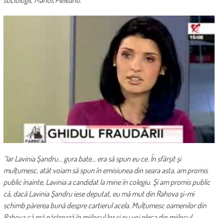
sociologic Marius Pieleanu.
“Iar Lavinia Şandru… gura bate… era să spun eu ce. În sfârşit şi
mulţumesc, atât voiam să spun în emisiunea din seara asta, am promis
public înainte, Lavinia a candidat la mine în colegiu. Şi am promis public
că, dacă Lavinia Şandru iese deputat, eu mă mut din Rahova şi-mi
schimb părerea bună despre cartierul acela. Mulţumesc oamenilor din
Rahova că mă păstrează în mijlocul lor şi nu voi pleca din mijlocul