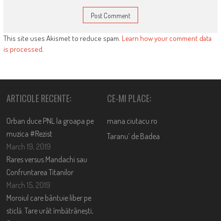
This site uses Akismet to reduce spam.
Learn how your comment data
is processed
.
ARTICOLE RECENTE:
CE-MI PLACE:
Orban duce PNL la groapa pe
mana.ciutacu.ro
muzica #Rezist
Taranu’ de Badea
March 19, 2019
Rares versus Mandachi sau
Confruntarea Titanilor
March 15, 2019
Moroiul care bântuie liber pe
sticlă. Tare urât îmbătrânești,