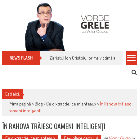
Skip
to
content
Cum îți schimbi, rapid, gratuit și eficient, furniz
NEWS FLASH
Esti aici:
Prima pagină >
Blog
>
Ce dixtractie, ce mishteaux
>
În Rahova trăiesc
oameni inteligenţi
ÎN RAHOVA TRĂIESC OAMENI INTELIGENŢI
Ce dixtractie, ce mishteaux
Ce-i place geniului
de
Victor Ciutacu
-