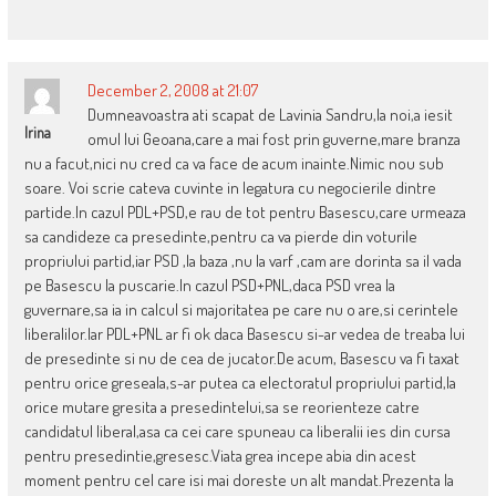
December 2, 2008 at 21:07
Dumneavoastra ati scapat de Lavinia Sandru,la noi,a iesit
Irina
omul lui Geoana,care a mai fost prin guverne,mare branza
nu a facut,nici nu cred ca va face de acum inainte.Nimic nou sub
soare. Voi scrie cateva cuvinte in legatura cu negocierile dintre
partide.In cazul PDL+PSD,e rau de tot pentru Basescu,care urmeaza
sa candideze ca presedinte,pentru ca va pierde din voturile
propriului partid,iar PSD ,la baza ,nu la varf ,cam are dorinta sa il vada
pe Basescu la puscarie.In cazul PSD+PNL,daca PSD vrea la
guvernare,sa ia in calcul si majoritatea pe care nu o are,si cerintele
liberalilor.Iar PDL+PNL ar fi ok daca Basescu si-ar vedea de treaba lui
de presedinte si nu de cea de jucator.De acum, Basescu va fi taxat
pentru orice greseala,s-ar putea ca electoratul propriului partid,la
orice mutare gresita a presedintelui,sa se reorienteze catre
candidatul liberal,asa ca cei care spuneau ca liberalii ies din cursa
pentru presedintie,gresesc.Viata grea incepe abia din acest
moment pentru cel care isi mai doreste un alt mandat.Prezenta la