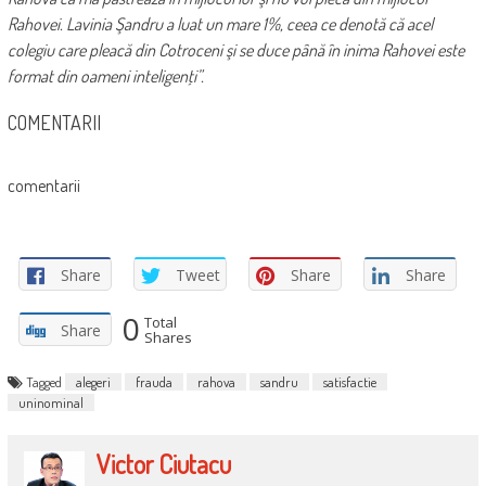
Rahovei. Lavinia Şandru a luat un mare 1%, ceea ce denotă că acel
colegiu care pleacă din Cotroceni şi se duce până în inima Rahovei este
format din oameni inteligenţi”.
COMENTARII
comentarii
Share
Tweet
Share
Share
0
Total
Share
Shares
Tagged
alegeri
frauda
rahova
sandru
satisfactie
uninominal
Victor Ciutacu