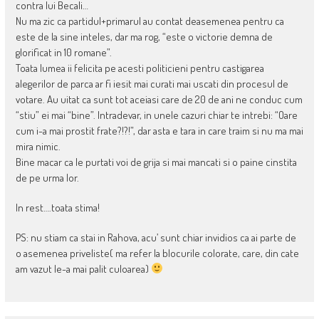
contra lui Becali…
Nu ma zic ca partidul+primarul au contat deasemenea pentru ca
este de la sine inteles, dar ma rog, “este o victorie demna de
glorificat in 10 romane”.
Toata lumea ii felicita pe acesti politicieni pentru castigarea
alegerilor de parca ar fi iesit mai curati mai uscati din procesul de
votare. Au uitat ca sunt tot aceiasi care de 20 de ani ne conduc cum
“stiu” ei mai “bine”. Intradevar, in unele cazuri chiar te intrebi: “Oare
cum i-a mai prostit frate?!?!”, dar asta e tara in care traim si nu ma mai
mira nimic.
Bine macar ca le purtati voi de grija si mai mancati si o paine cinstita
de pe urma lor.
In rest….toata stima!
PS: nu stiam ca stai in Rahova, acu’ sunt chiar invidios ca ai parte de
o asemenea priveliste( ma refer la blocurile colorate, care, din cate
am vazut le-a mai palit culoarea)