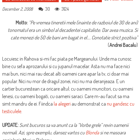
30
3124
December 2, 2008
Motto:
“Pe vremea tineretii mele (inainte de razboiul de 30 de ani)
tonomatul era un simbol al decadentei capitaliste. Dar avea muzica. Si
cate monezi de 50 de bani am bagat in el…. Conotatie strict pozitiva”
(
Andrei Bacalu
)
Locuiesc in Rahova si-mi fac piata pe Margeanului. Unde ma cunosc
bine cu sefa aprozarului si cu jupanul macelar. Asta nu ma face nici
mai bun, nici mai rau decat alti oameni care apar la tv, ci doar mai
popular. Nici nu mor de dragul zonei, nici nu ma deranjeaza. E un
cartier bucurestean ca oricare altul; cu oameni muncitori, cu oameni
lenesi, cu oameni bogati, cu oameni saraci. Care m-au facut sa ma
simt mandru de ei. Fiindca
la alegeri
au demonstrat ca
nu gandesc cu
testiculele
.
UPDATE:
Sunt bucuros sa va anunt ca la “Vorbe grele” revin oamenii
normali. Azi, spre exemplu, dansez vartos cu
Blonda
si ne masoara