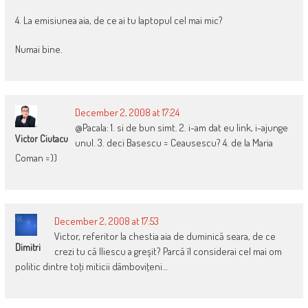
4. La emisiunea aia, de ce ai tu laptopul cel mai mic?
Numai bine.
December 2, 2008 at 17:24
@Pacala: 1. si de bun simt. 2. i-am dat eu link, i-ajunge
Victor Ciutacu
unul. 3. deci Basescu = Ceausescu? 4. de la Maria
Coman =))
December 2, 2008 at 17:53
Victor, referitor la chestia aia de duminică seara, de ce
Dimitri
crezi tu că Iliescu a greşit? Parcă îl considerai cel mai om
politic dintre toţi miticii dâmboviţeni…