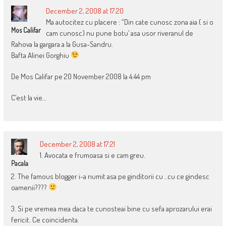
December 2, 2008 at 17:20
Ma autocitez cu placere : “Din cate cunosc zona aia ( si o
Mos Califar
cam cunosc) nu pune botu’ asa usor riveranul de
Rahova la gargara a la Gusa-Sandru.
Bafta Alinei Gorghiu
De Mos Califar pe 20 November 2008 la 4:44 pm
C’est la vie…
December 2, 2008 at 17:21
1. Avocata e frumoasa si e cam greu.
Pacala
2. The famous blogger i-a numit asa pe ginditorii cu ..cu ce gindesc
oamenii????
3. Si pe vremea mea daca te cunosteai bine cu sefa aprozarului erai
fericit. Ce coincidenta.