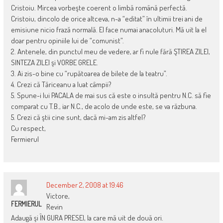
Cristoiu. Mircea vorbeşte coerent o limbă română perfectă.
Cristoiu, dincolo de orice altceva, n-a “editat” în ultimii trei ani de
emisiune nicio frază normală. El face numai anacoluturi. Mă uit la el
doar pentru opiniile lui de “comunist”.
2. Antenele, din punctul meu de vedere, ar fi nule fără ŞTIREA ZILEI,
SINTEZA ZILEI şi VORBE GRELE.
3. Ai zis-o bine cu “rupătoarea de bilete de la teatru”.
4. Crezi că Tăriceanu a luat câmpii?
5. Spune-i lui PACALA de mai sus că este o insultă pentru N.C. să fie
comparat cu T.B., iar N.C., de acolo de unde este, se va răzbuna.
5. Crezi că ştii cine sunt, dacă mi-am zis altfel?
Cu respect,
Fermierul
December 2, 2008 at 19:46
Victore,
FERMIERUL
Revin
Adaugă şi ÎN GURA PRESEI, la care mă uit de două ori.