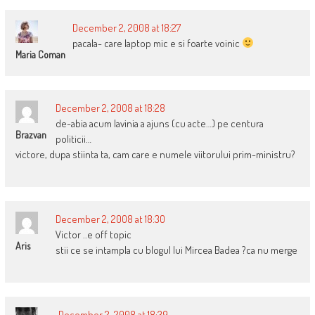
December 2, 2008 at 18:27
pacala- care laptop mic e si foarte voinic
Maria Coman
December 2, 2008 at 18:28
de-abia acum lavinia a ajuns (cu acte…) pe centura
Brazvan
politicii…
victore, dupa stiinta ta, cam care e numele viitorului prim-ministru?
December 2, 2008 at 18:30
Victor ..e off topic
Aris
stii ce se intampla cu blogul lui Mircea Badea ?ca nu merge
December 2, 2008 at 18:39