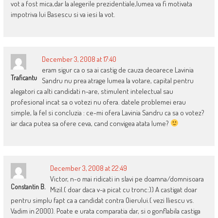
vot a fost mica,dar la alegerile prezidentiale,lumea va fi motivata
impotriva lui Basescu si va iesi la vot.
December 3, 2008 at 17:40
eram sigur ca o sa ai castig de cauza deoarece Lavinia
Traficantu
Sandru nu prea atrage lumea la votare, capital pentru
alegatori ca alti candidati n-are, stimulent intelectual sau
profesional incat sa o votezi nu ofera. datele problemei erau
simple, la fel si concluzia : ce-mi ofera Lavinia Sandru ca sa o votez?
iar daca putea sa ofere ceva, cand convigea atata lume?
December 3, 2008 at 22:49
Victor, n-o mai ridicati in slavi pe doamna/domnisoara
Constantin B.
Mizil.( doar daca v-a picat cu tronc:)) A castigat doar
pentru simplu fapt ca a candidat contra Oierului.( vezi Iliescu vs.
Vadim in 2000). Poate e urata comparatia dar, si o gonflabila castiga