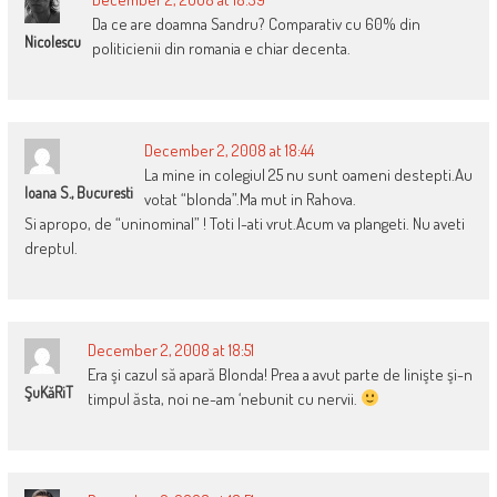
Da ce are doamna Sandru? Comparativ cu 60% din
Nicolescu
politicienii din romania e chiar decenta.
December 2, 2008 at 18:44
La mine in colegiul 25 nu sunt oameni destepti.Au
Ioana S., Bucuresti
votat “blonda”.Ma mut in Rahova.
Si apropo, de “uninominal” ! Toti l-ati vrut.Acum va plangeti. Nu aveti
dreptul.
December 2, 2008 at 18:51
Era şi cazul să apară Blonda! Prea a avut parte de linişte şi-n
ŞuKăRiT
timpul ăsta, noi ne-am ‘nebunit cu nervii.