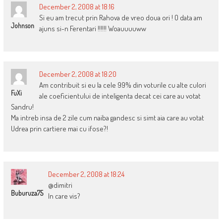
December 2, 2008 at 18:16
Si eu am trecut prin Rahova de vreo doua ori ! O data am
Johnson
ajuns si-n Ferentari !!!!!! Woauuuuww
December 2, 2008 at 18:20
Am contribuit si eu la cele 99% din voturile cu alte culori
FuXi
ale coeficientului de inteligenta decat cei care au votat
Sandru!
Ma intreb insa de 2 zile cum naiba gandesc si simt aia care au votat
Udrea prin cartiere mai cu ifose?!
December 2, 2008 at 18:24
@dimitri
Buburuza75
In care vis?