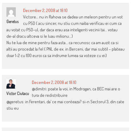
December 2, 2008 at 18:10
Victore… nu in Rahova se dadea un meleon pentru un vot
Geretus
cu PSD ( acu sincer, nu stiu cum naiba verificau ei cum ca
au votat cu PSD-ul, dar daca erau asa inteligenti vecinii tai… votau
de-al dracu altceva si le luau milionu…)
Nu te lua de mine pentru faza asta… ca recunosc ca am auzit ca si
altii au procedat la fel ( PNL de ex. in Berceni, dar mai subtil – plateau
doar 1-2 cu 100 euroi ca sa indrume lumea sa voteze cu ei)
December 2, 2008 at 18:10
@dimitri: poate la voi, in Modrogan, ca BEC mai are o
Victor Ciutacu
tura de redistribuire
@geretus: in Ferentari, da’ ce mai conteaza? si-n Sectorul 3, din cate
stiu eu