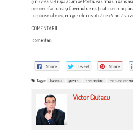
şi nu vrea să-l rupă acum pe Ponta, va urma un dans ase
premieri-fantomă şi Guvernul demis ţinut interimar pân
scepticismul meu, era greu de crezut că nea Viorică va ve
COMENTARII
comentarii
Share
Tweet
Share
Tagged
basescu
guvern
hrebenciuc
motiune cenzu
Victor Ciutacu