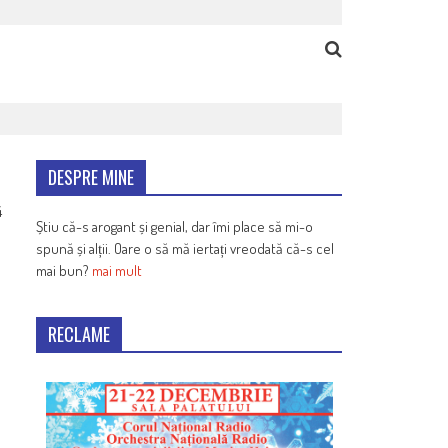
DESPRE MINE
4
Știu că-s arogant și genial, dar îmi place să mi-o
spună și alții. Oare o să mă iertați vreodată că-s cel
mai bun?
mai mult
RECLAME