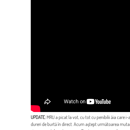
UPDATE:
MRU a picat la vot, cu tot cu penibilii ăia care i-a
dureri de burtă în direct. Acum aştept următoarea mutare