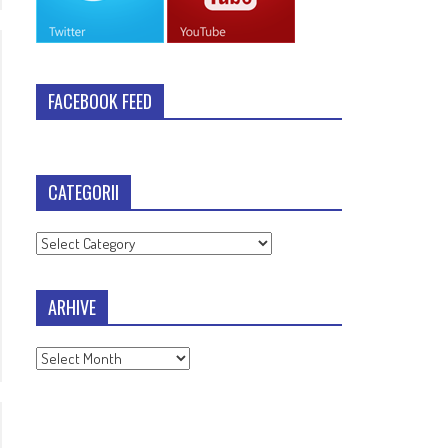
FACEBOOK FEED
CATEGORII
Categorii
ARHIVE
Arhive