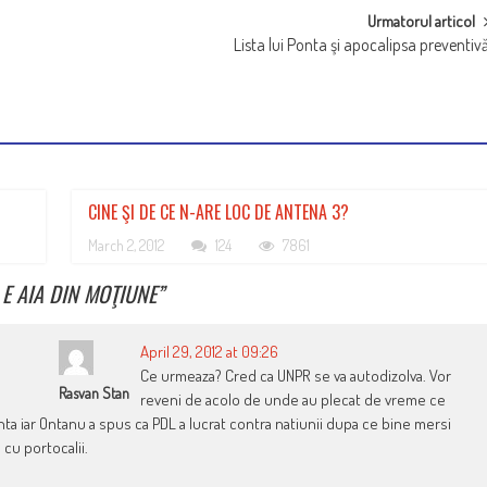
Urmatorul articol
Lista lui Ponta şi apocalipsa preventiv
CINE ŞI DE CE N-ARE LOC DE ANTENA 3?
March 2, 2012
124
7861
E AIA DIN MOŢIUNE
”
April 29, 2012 at 09:26
Ce urmeaza? Cred ca UNPR se va autodizolva. Vor
Rasvan Stan
reveni de acolo de unde au plecat de vreme ce
ta iar Ontanu a spus ca PDL a lucrat contra natiunii dupa ce bine mersi
 cu portocalii.