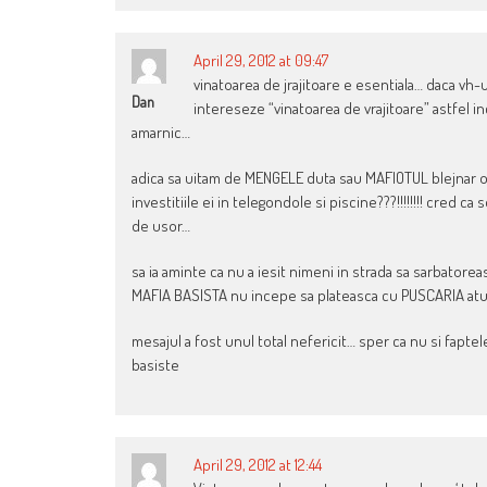
April 29, 2012 at 09:47
vinatoarea de jrajitoare e esentiala… daca vh-ul 
Dan
intereseze “vinatoarea de vrajitoare” astfel inc
amarnic…
adica sa uitam de MENGELE duta sau MAFIOTUL blejnar 
investitiile ei in telegondole si piscine???!!!!!!!! cred 
de usor…
sa ia aminte ca nu a iesit nimeni in strada sa sarbatore
MAFIA BASISTA nu incepe sa plateasca cu PUSCARIA atunc
mesajul a fost unul total nefericit… sper ca nu si fapt
basiste
April 29, 2012 at 12:44