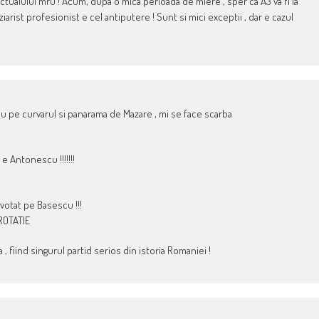
tualului mru ! Acum, dupa o mica perioada de miere , sper ca A3 va fi la
iarist profesionist e cel antiputere ! Sunt si mici exceptii , dar e cazul
au pe curvarul si panarama de Mazare , mi se face scarba
e Antonescu !!!!!!!
votat pe Basescu !!!
 ROTATIE
 , fiind singurul partid serios din istoria Romaniei !