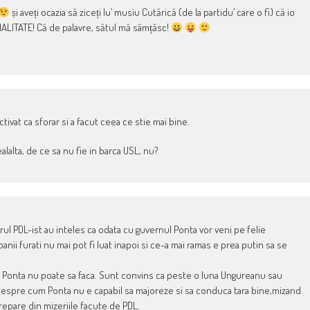
și aveți ocazia să ziceți lu’ musiu Cutărică (de la partidu’ care o fi) că io
MALITATE! Că de palavre, sătul mă sâmțăsc!
tivat ca sforar si a facut ceea ce stie mai bine.
ealalta, de ce sa nu fie in barca USL, nu?
rul PDL-ist au inteles ca odata cu guvernul Ponta vor veni pe felie
anii furati nu mai pot fi luat inapoi si ce-a mai ramas e prea putin sa se
ce Ponta nu poate sa faca. Sunt convins ca peste o luna Ungureanu sau
a despre cum Ponta nu e capabil sa majoreze si sa conduca tara bine,mizand
 repare din mizeriile facute de PDL.