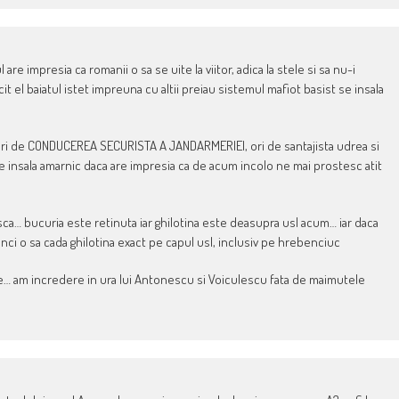
are impresia ca romanii o sa se uite la viitor, adica la stele si sa nu-i
it el baiatul istet impreuna cu altii preiau sistemul mafiot basist se insala
ori de CONDUCEREA SECURISTA A JANDARMERIEI, ori de santajista udrea si
ca se insala amarnic daca are impresia ca de acum incolo ne mai prostesc atit
asca… bucuria este retinuta iar ghilotina este deasupra usl acum… iar daca
i o sa cada ghilotina exact pe capul usl, inclusiv pe hrebenciuc
ele… am incredere in ura lui Antonescu si Voiculescu fata de maimutele