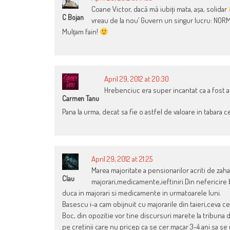
Coane Victor, dacă mă iubiți mata, așa, solidar
C Bojan
vreau de la nou’ Guvern un singur lucru: NOR
Mulțam fain!
April 29, 2012 at 20:30
Hrebenciuc era super incantat ca a fost ac
Carmen Tanu
Pana la urma, decat sa fie o astfel de valoare in tabara c
April 29, 2012 at 21:25
Marea majoritate a pensionarilor acriti de zaha
Clau
majorari,medicamente,ieftiniri.Din nefericire b
duca in majorari si medicamente in urmatoarele luni.
Basescu i-a cam obijnuit cu majorarile din taieri,ceva 
Boc, din opozitie vor tine discursuri marete la tribun
pe cretinii care nu pricep ca se cer macar 3-4 ani sa se