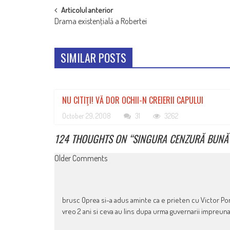
POST
Articolul anterior
Drama existenţială a Robertei
NAVIGATION
SIMILAR POSTS
NU CITIŢI! VĂ DOR OCHII-N CREIERII CAPULUI
October 29, 2008
31
3262
124 THOUGHTS ON “
SINGURA CENZURĂ BUNĂ 
COMMENT
Older Comments
NAVIGATION
brusc Oprea si-a adus aminte ca e prieten cu Victor Pon
vreo 2 ani si ceva au lins dupa urma guvernarii impreuna