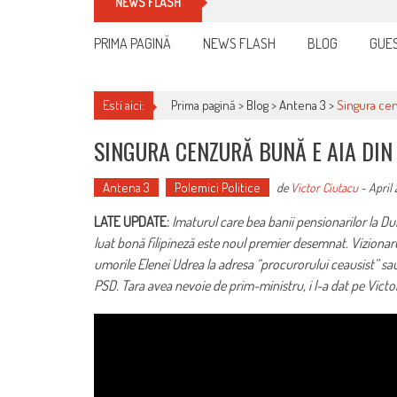
Cum îți schimbi, rapid, gratu
NEWS FLASH
PRIMA PAGINĂ
NEWS FLASH
BLOG
GUES
Esti aici:
Prima pagină >
Blog
>
Antena 3
>
Singura cen
SINGURA CENZURĂ BUNĂ E AIA DIN
Antena 3
Polemici Politice
de
Victor Ciutacu
-
April 
LATE UPDATE:
Imaturul care bea banii pensionarilor la Dub
luat bonă filipineză este noul premier desemnat. Vizionaru
umorile Elenei Udrea la adresa “procurorului ceausist” sau
PSD. Tara avea nevoie de prim-ministru, i l-a dat pe Vict