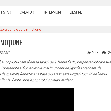
it și eficient, furnizorul de curent sau gaze
T STAR
CĂLĂTORII
INTERVIURI
DESPRE
zură bună e aia din moţiune
 MOŢIUNE
7193
12
27, 2012
ai, copilotul care sfidează săracii de la Monte Carlo, iresponsabilul care şi-a
l presedinte al Romaniei n-a mai tinut cont de jignirile anterioare, de
 de spaimele Robertei Anastase c-o asasineaza ucigasii tocmiti de liderul
or Ponta. Pentru binele poporului suveran, evident…