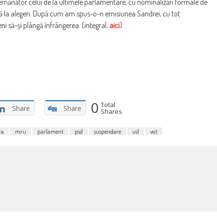
mănător celui de la ultimele parlamentare, cu nominalizări formale de
ă la alegeri. După cum am spus-o-n emisiunea Sandrei, cu tot
ni să-şi plângă înfrângerea. (integral,
aici
)
0
Total
Share
Share
Shares
ra
mru
parlament
psd
suspendare
usl
vot