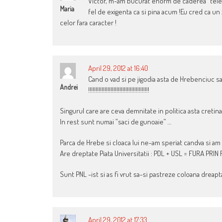
Victor, m-am bucurat enorm de caderea ‘ telec
Maria
fel de exigenta ca si pina acum !Eu cred ca un z
celor fara caracter !
April 29, 2012 at 16:40
Cand o vad si pe jigodia asta de Hrebenciuc s
Andrei
!!!!!!!!!!!!!!!!!!!!!!!!!!!!!!!!!!!!!!!!!
Singurul care are ceva demnitate in politica asta cretina 
In rest sunt numai ”saci de gunoaie” …
Parca de Hrebe si cloaca lui ne-am speriat candva si am 
Are dreptate Piata Universitatii : PDL + USL = FURA PRIN
Sunt PNL -ist si as fi vrut sa-si pastreze coloana dreapta
April 29, 2012 at 17:33