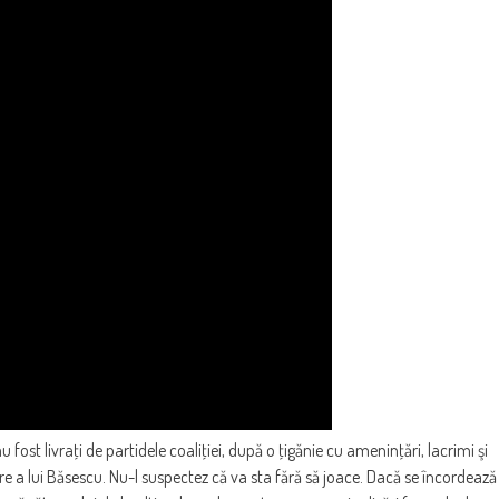
u fost livraţi de partidele coaliţiei, după o ţigănie cu ameninţări, lacrimi şi
 a lui Băsescu. Nu-l suspectez că va sta fără să joace. Dacă se încordează