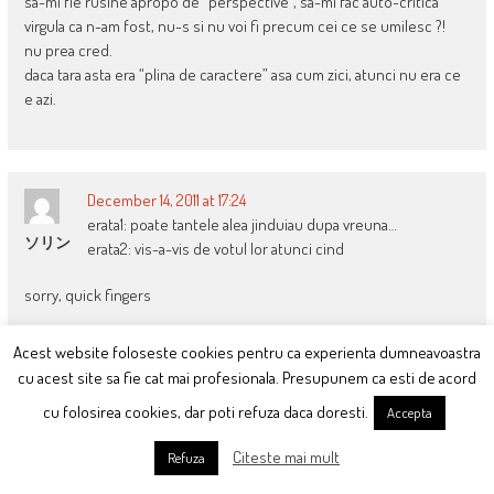
sa-mi fie rusine apropo de “perspective”, sa-mi fac auto-critica
virgula ca n-am fost, nu-s si nu voi fi precum cei ce se umilesc ?!
nu prea cred.
daca tara asta era “plina de caractere” asa cum zici, atunci nu era ce
e azi.
December 14, 2011 at 17:24
erata1: poate tantele alea jinduiau dupa vreuna…
ソリン
erata2: vis-a-vis de votul lor atunci cind
sorry, quick fingers
Acest website foloseste cookies pentru ca experienta dumneavoastra
cu acest site sa fie cat mai profesionala. Presupunem ca esti de acord
December 14, 2011 at 20:16
cu folosirea cookies, dar poti refuza daca doresti.
Accepta
genial mi se pare ca, daca sunt intervievati idividual, toti se
Aa..mda..
declara de obicei revoltati de ce se intampla acolo
Citeste mai mult
Refuza