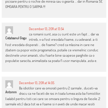
picioare pentru o rochie de miresa sau o geanta … dar in Romania SE
OMOARA PENTRU O SARMA !!!
December 13, 2011 at 13:54
ca romanii sunt, asa cu sunt este un fapt … dar va
Cetateanul Gogu
intreb, v-a fost vreodata foame, cu adevarat. a-ti
fost vreodata disperati … de foame? cred ca mlasina in care ne
zbatem ca popor este programatica, potaile ce vremelnic conduc
destinele unor amarati, stiu foarte bine sa apese parghiile ca o
populatie saracita, animalizata sa poata fi usor manipulata…asta e.
December 13, 2011 at 14:05
Ba idiotilor care va omorati pentru 2 sarmale , duceti-va
Antonnn
dracu ca ne faceti de ras in toata lumea asta ba fomistilor.
(valabil pentru toti cei care se omoara pentru o lingura de fasole ,2
sarmale etc) daca tot va e foame si n aveti de unde macar iesiti