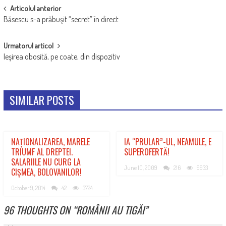
POST
Articolul anterior
Băsescu s-a prăbuşit “secret” în direct
NAVIGATION
Urmatorul articol
Ieşirea obosită, pe coate, din dispozitiv
SIMILAR POSTS
NAȚIONALIZAREA, MARELE
IA “PRULAR”-UL, NEAMULE, E
TRIUMF AL DREPTEI.
SUPEROFERTĂ!
SALARIILE NU CURG LA
June 10, 2009
216
9933
CIȘMEA, BOLOVANILOR!
October 9, 2014
42
3724
96 THOUGHTS ON “
ROMÂNII AU TIGĂI
”