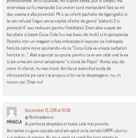
promotionale. INTOTDEAUNA. Nu suport ideea, pur si simplu, ma
enerveaza sa fiu manipulat (ca uneori sunt manipulant fara sa-mi
dau seama e alta poveste). Mi s-au oferit pachete de tigari gratis si
le-am refuzat (sigur, am acceptat oferte de genul “platesti 3 si
primesti 4” sau reduceri pentru fidelitate). Eram abia scapat de
facultate si beam Coca-Cola (nu mai beau de mult) si in apropierea
Pastelui intr-un magazin o fata imbracata in iepuras se indreapta
fericita catre mine spunandu-mi ca “Coca-Cola va ureaza sarbatori
fericite si…”. Atat a apucat sa spuna, pentru ca m-am uitat urat la ea
si pe urma am cerut vanzatoarei “o sticla de Pepsi”. Numa’ asa, de
nervi. In sfarsit, nu mai insist. Am facut exercitiul acela de
introspectie pe care l-ai propus si tin sa te dezamagesc: nu, in
niciun caz. Chiar nu!
December 13, 2011 at 10:58
@ Nostradamus.
MIHAELA
Ai perfecta dreptate in toate cele trei puncte.
Am ramas cu gura cascata cand am vazut ca la carnatii UNPR-ului nu
s-a inghesuit nimeni. Nu mi-a venit sa cred! Am fost atenta in