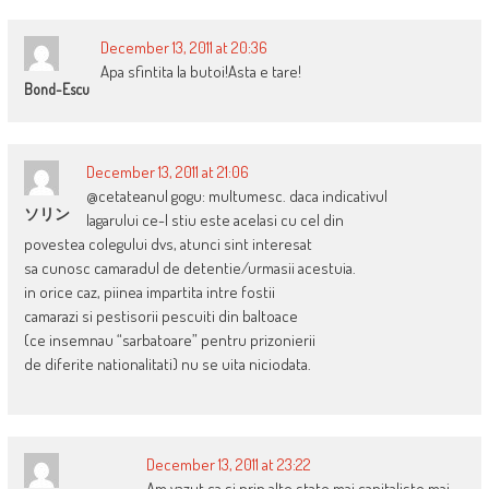
December 13, 2011 at 20:36
Apa sfintita la butoi!Asta e tare!
Bond-Escu
December 13, 2011 at 21:06
@cetateanul gogu: multumesc. daca indicativul
ソリン
lagarului ce-l stiu este acelasi cu cel din
povestea colegului dvs, atunci sint interesat
sa cunosc camaradul de detentie/urmasii acestuia.
in orice caz, piinea impartita intre fostii
camarazi si pestisorii pescuiti din baltoace
(ce insemnau “sarbatoare” pentru prizonierii
de diferite nationalitati) nu se uita niciodata.
December 13, 2011 at 23:22
Am vazut ca si prin alte state mai capitaliste mai