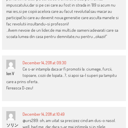
impuscatului,dar si pe cei care au fost in strada in ’89 si acum nu
mai ies,si pe copiii acelora care au facut revolutia(sau macar au
participat)si care au devenit noua generatie care asculta manele si
fac revolutii insultandu-si profesorii!
..Avem nevoie de un lider,de mai multi,de oameni adevarati care sa
scoata lumea din casa pentru demnitate,nu pentru ,,okazii!”
December 14, 2011 at 09:30
Ce s-ar intampla daca ar fi promotii la: ciumege, furcii,
Ion V
topoare, cozii de lopata…?, si apoi sa-l superi pa tampitu
care a prins oferta..
Fereasca D-zeu!
December 14, 2011 at 10:49
@urs289: oh, am uitat sa precizez cind am dus-o nasol.
ソリン
well, bad me. dar daca s-ar mai intimpla si in zilele