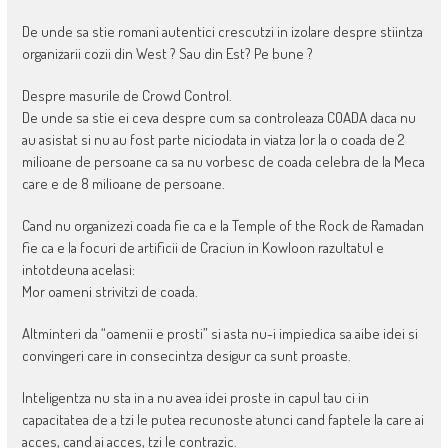
De unde sa stie romani autentici crescutzi in izolare despre stiintza
organizarii cozii din West ? Sau din Est? Pe bune ?
Despre masurile de Crowd Control.
De unde sa stie ei ceva despre cum sa controleaza COADA daca nu
au asistat si nu au fost parte niciodata in viatza lor la o coada de 2
milioane de persoane ca sa nu vorbesc de coada celebra de la Meca
care e de 8 milioane de persoane.
Cand nu organizezi coada fie ca e la Temple of the Rock de Ramadan
fie ca e la focuri de artificii de Craciun in Kowloon razultatul e
intotdeuna acelasi:
Mor oameni strivitzi de coada.
Altminteri da “oamenii e prosti” si asta nu-i impiedica sa aibe idei si
convingeri care in consecintza desigur ca sunt proaste.
Inteligentza nu sta in a nu avea idei proste in capul tau ci in
capacitatea de a tzi le putea recunoste atunci cand faptele la care ai
acces, cand ai acces, tzi le contrazic.