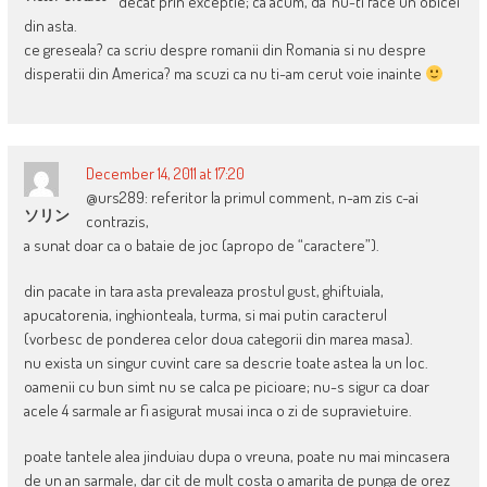
decat prin exceptie; ca acum, da’ nu-ti face un obicei
din asta.
ce greseala? ca scriu despre romanii din Romania si nu despre
disperatii din America? ma scuzi ca nu ti-am cerut voie inainte
December 14, 2011 at 17:20
@urs289: referitor la primul comment, n-am zis c-ai
ソリン
contrazis,
a sunat doar ca o bataie de joc (apropo de “caractere”).
din pacate in tara asta prevaleaza prostul gust, ghiftuiala,
apucatorenia, inghionteala, turma, si mai putin caracterul
(vorbesc de ponderea celor doua categorii din marea masa).
nu exista un singur cuvint care sa descrie toate astea la un loc.
oamenii cu bun simt nu se calca pe picioare; nu-s sigur ca doar
acele 4 sarmale ar fi asigurat musai inca o zi de supravietuire.
poate tantele alea jinduiau dupa o vreuna, poate nu mai mincasera
de un an sarmale, dar cit de mult costa o amarita de punga de orez