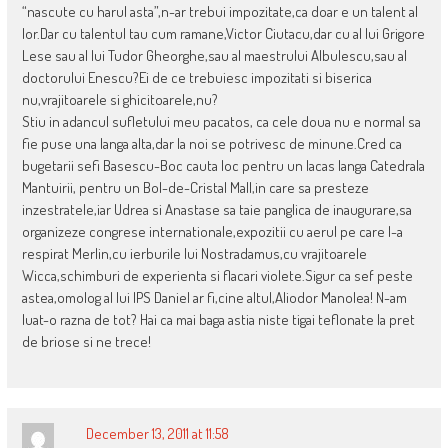
“nascute cu harul asta”,n-ar trebui impozitate,ca doar e un talent al
lor.Dar cu talentul tau cum ramane,Victor Ciutacu,dar cu al lui Grigore
Lese sau al lui Tudor Gheorghe,sau al maestrului Albulescu,sau al
doctorului Enescu?Ei de ce trebuiesc impozitati si biserica
nu,vrajitoarele si ghicitoarele,nu?
Stiu in adancul sufletului meu pacatos, ca cele doua nu e normal sa
fie puse una langa alta,dar la noi se potrivesc de minune.Cred ca
bugetarii sefi Basescu-Boc cauta loc pentru un lacas langa Catedrala
Mantuirii, pentru un Bol-de-Cristal Mall,in care sa presteze
inzestratele,iar Udrea si Anastase sa taie panglica de inaugurare,sa
organizeze congrese internationale,expozitii cu aerul pe care l-a
respirat Merlin,cu ierburile lui Nostradamus,cu vrajitoarele
Wicca,schimburi de experienta si flacari violete.Sigur ca sef peste
astea,omolog al lui IPS Daniel ar fi,cine altul,Aliodor Manolea! N-am
luat-o razna de tot? Hai ca mai baga astia niste tigai teflonate la pret
de briose si ne trece!
December 13, 2011 at 11:58