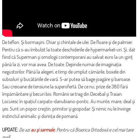
De teflon. Şi bormaşini. Chiar şi chintale de ulei. De floare şi de palmier.
Pentru că s-au îmbulzit la toate deschiderile de hypermarket-uri. Şi, dat
fiind că Superman şi omologii contemporani au salvat euro la un şpriţ
până la zi, vor mai avea. De toate. Depinde numai de imaginaţia
negustorilor. Până la alegeri, e timp de umplut cămările, boxele din
subsoluri şi bucătăriile de vară. S-ar putea să bage joagăre şi baroase.
Sau creioane de tensiune la superofertă. De ce nu, prize de 380 fără
împământare şi becuri bio. Românii se trag din Decebal şi Traian.
Locuiesc în spaţiul carpato-danubiano-pontic. Au munte, mare, deal şi
şes. Sunt un popor creştin, primitor şi gospodar. Şi nimic nu le învinge
instinctul animalic şi dorinţa de pomană.
UPDATE:
De azi
au şi sarmale
. Pentru că Biserica Ortodoxă e cel mai tare
mall.