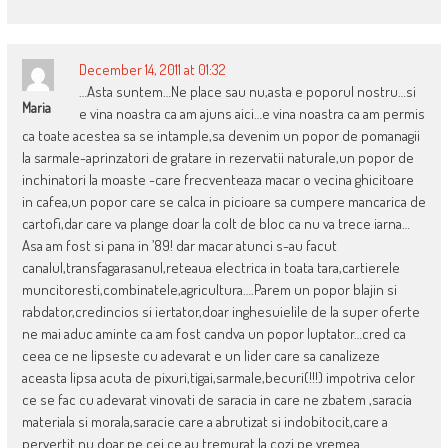
December 14, 2011 at 01:32
…Asta suntem…Ne place sau nu,asta e poporul nostru…si
Maria
e vina noastra ca am ajuns aici…e vina noastra ca am permis
ca toate acestea sa se intample,sa devenim un popor de pomanagii
la sarmale-aprinzatori de gratare in rezervatii naturale,un popor de
inchinatori la moaste -care frecventeaza macar o vecina ghicitoare
in cafea,un popor care se calca in picioare sa cumpere mancarica de
cartofi,dar care va plange doar la colt de bloc ca nu va trece iarna…
Asa am fost si pana in ’89! dar macar atunci s-au facut
canalul,transfagarasanul,reteaua electrica in toata tara,cartierele
muncitoresti,combinatele,agricultura….Parem un popor blajin si
rabdator,credincios si iertator,doar inghesuielile de la super oferte
ne mai aduc aminte ca am fost candva un popor luptator…cred ca
ceea ce ne lipseste cu adevarat e un lider care sa canalizeze
aceasta lipsa acuta de pixuri,tigai,sarmale,becuri(!!!) impotriva celor
ce se fac cu adevarat vinovati de saracia in care ne zbatem ,saracia
materiala si morala,saracie care a abrutizat si indobitocit,care a
pervertit nu doar pe cei ce au tremurat la cozi pe vremea