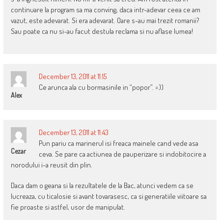
continuare la program sa ma conving, daca intr-adevar ceea ce am
vazut, este adevarat. Si era adevarat. Oare s-au mai trezit romanii?
Sau poate ca nu si-au facut destula reclama si nu aflase lumea!
December 13, 2011 at 11:15
Ce arunca ala cu bormasinile in “popor”. =))
Alex
December 13, 2011 at 11:43
Pun pariu ca marinerul isi freaca mainele cand vede asa
Cezar
ceva. Se pare ca actiunea de pauperizare si indobitocire a
norodului i-a reusit din plin.
Daca dam o geana si la rezultatele de la Bac, atunci vedem ca se
lucreaza, cu ticalosie si avant tovarasesc, ca si generatiile viitoare sa
fie proaste si astfel, usor de manipulat.