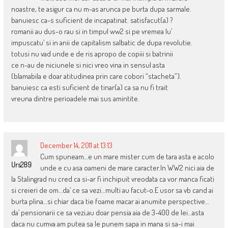
noastre, te asigur ca nu m-as arunca pe burta dupa sarmale.
banuiesc ca-s suficient de incapatinat. satisfacut(a) ?
romanii au dus-o rau si in timpul ww2 si pe vremea lu’
impuscatu’ si in anii de capitalism salbatic de dupa revolutie.
totusi nu vad unde e de ris apropo de copiii si batrinii
ce n-au de niciunele si nici vreo vina in sensul asta
(blamabila e doar atitudinea prin care cobori “stacheta”).
banuiesc ca esti suficient de tinar(a) ca sa nu fi trait
vreuna dintre perioadele mai sus amintite.
December 14, 2011 at 13:13
Cum spuneam…e un mare mister cum de tara asta e acolo
Urs289
unde e cu asa oameni de mare caracter.In WW2 nici aia de
la Stalingrad nu cred ca si-ar fi inchipuit vreodata ca vor manca ficati
si creieri de om…da’ ce sa vezi…multi au facut-o.E usor sa vb cand ai
burta plina…si chiar daca tie foame macar ai anumite perspective…
da’ pensionarii ce sa vezi,au doar pensia aia de 3-400 de lei…asta
daca nu cumva am putea sa le punem sapa in mana si sa-i mai