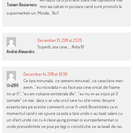
Traiean Bascarescu
mor aia calcati in picioare cand sunt promotii la
supermarket-uri. Morala… Nu?
December 13, 2011 at 23:25
Superb, asa ceva……Nota 10
Andrei Alexandru
December 14, 2011 at 01:30
Ce tara minunata…ce oameni minunati…ce caractere mari
Urs289
avem…”eu niciodata n-as face asa ceva oricat de foame
mi-ar fi”…”eu am coloana vertebrala dle”…”eu nu m-as injosi pt 3
sarmale” ce mai…daca s-ar uita unul care nu stie nimic despre
aceasta tara pe aceste comment-uri ar fi uimit.Bineinteles ca in
momentul cand ii vei spune ca asta e tara unde s-au taiat salarii cu
un sfert,unde cei cu 4 clase ajung primari si europarlamentari si
unde presedintele se pisa pe legi si constitutie se va tavali de ras.