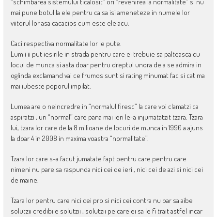
“schimbarea sistemului ticalosit” ori “revenirea la normalitate” si nu
mai pune botul la ele pentru ca sa isi ameneteze in numele lor
viitorul lor asa cacacios cum este ele acu.
Caci respectiva normalitate lor le pute.
Lumii ii put iesirile in strada pentru care ei trebuie sa palteasca cu
locul de munca si asta doar pentru dreptul unora de a se admira in
oglinda exclamand vai ce frumos sunt si rating minumat fac si cat ma
mai iubeste poporul impilat.
Lumea are o neincredre in “normalul firesc” la care voi clamatzi ca
aspiratzi , un “normal” care pana mai ieri le-a injumatatzit tzara. Tzara
lui, tzara lor care de la 8 milioane de locuri de munca in 1990 a ajuns
la doar 4 in 2008 in maxima voastra “normalitate”.
Tzara lor care s-a facut jumatate fapt pentru care pentru care
nimeni nu pare sa raspunda nici cei de ieri , nici cei de azi si nici cei
de maine.
Tzara lor pentru care nici cei pro si nici cei contra nu par sa aibe
solutzii credibile solutzii , solutzii pe care ei sa le fi trait astfel incar