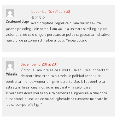
December 13, 2011 at 19:50
@ソリン
Cetateanul Gogu
aveti dreptate. regret ca nu am reusit sa-l mai
gasesc pe colegul din scmd, l-am vazut la un mars si miting in piata
victoriei. cred ca o singura persoana ar putea sa gaseasca indicativul
lagarului de prizonieri din siberia. col.r. Mircea Dogaru
December 13, 2011 at 20:11
Victor , eu am inteles ce ai vrut tu sa spui si sunt perfect
Mihaella
de acord insa cred ca nu trebuie politizat acest lucru
pentru ca in orice vremuri am privi lucrurile stau la fel, pentru ca
asta sta in firea romanilor, nu e neaparat vina celor care
guverneaza.Adica vrei sa spui ca oamenii se inghesuie la tigai pt ca
sunt saraci…atunci de ce nu se inghesuie sa cumpere mancare in
loc sa cumpere 10 tigai?