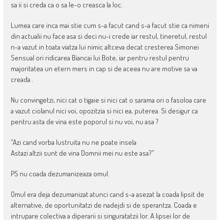
sa ii si creda ca o sa le-o creasca la loc.
Lumea care inca mai stie cum s-a facut cand s-a facut stie ca nimeni
din actualii nu face asa si deci nu-i crede iar restul, tineretul, restul
n-a vazut in toata viatza lui nimic altceva decat cresterea Simonei
Sensual ori ridicarea Biancai lui Bote, iar pentru restul pentru
majoritatea un etern mers in cap si de aceea nu are motive sa va
creada .
Nu convingetzi, nici cat o tigaie si nici cat o sarama ori o fasoloa care
a vazut ciolanul nici voi, opozitzia si nici ea, puterea. Si desigur ca
pentru asta de vina este poporul si nu voi, nu asa ?
“Azi cand vorba lustruita nu ne poate insela
Astazi altzii sunt de vina Domnii mei nu este asa?”
PS nu coada dezumanizeaza omul.
Omul era deja dezumanizat atunci cand s-a asezat la coada lipsit de
alternative, de oportunitatzi de nadejdi si de sperantza. Coada e
intrupare colectiva a diperarii si singuratatzii lor. A lipsei lor de