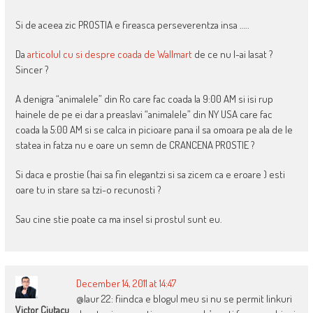
Si de aceea zic PROSTIA e fireasca perseverentza insa …..
Da
articolul cu si despre coada de Wallmart
de ce nu l-ai lasat ?
Sincer ?
A denigra “animalele” din Ro care fac coada la 9:00 AM si isi rup
hainele de pe ei dar a preaslavi “animalele” din NY USA care fac
coada la 5:00 AM si se calca in picioare pana il sa omoara pe ala de le
statea in fatza nu e oare un semn de CRANCENA PROSTIE ?
Si daca e prostie (hai sa fin elegantzi si sa zicem ca e eroare ) esti
oare tu in stare sa tzi-o recunosti ?
Sau cine stie poate ca ma insel si prostul sunt eu.
December 14, 2011 at 14:47
@laur 22: fiindca e blogul meu si nu se permit linkuri
Victor Ciutacu