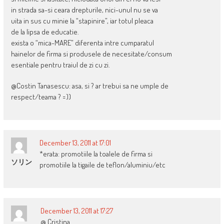
in strada sa-si ceara drepturile, nici-unul nu se va
uita in sus cu minie la “stapinire”, iar totul pleaca
de la lipsa de educatie.
exista o “mica-MARE” diferenta intre cumparatul
hainelor de firma si produsele de necesitate/consum
esentiale pentru traiul de zi cu zi.
@Costin Tanasescu: asa, si ? ar trebui sa ne umple de
respect/teama ? =))
December 13, 2011 at 17:01
*erata: promotiile la toalele de firma si
ソリン
promotiile la tigaile de teflon/aluminiu/etc
December 13, 2011 at 17:27
@ Cristina