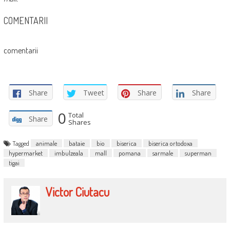
COMENTARII
comentarii
Share
Tweet
Share
Share
0
Total
Share
Shares
Tagged
animale
bataie
bio
biserica
biserica ortodoxa
hypermarket
imbulzeala
mall
pomana
sarmale
superman
tigai
Victor Ciutacu