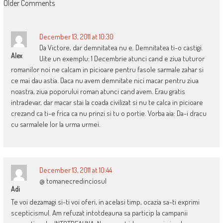
COMMENT
Older Comments
NAVIGATION
December 13, 2011 at 10:30
Da Victore, dar demnitatea nu e. Demnitatea ti-o castigi.
Alex
Uite un exemplu: 1 Decembrie atunci cand e ziua tuturor
romanilor noi ne calcam in picioare pentru fasole sarmale zahar si
ce mai dau astia. Daca nu avem demnitate nici macar pentru ziua
noastra, ziua poporului roman atunci cand avem. Erau gratis
intradevar, dar macar stai la coada civilizat si nu te calca in picioare
crezand ca ti-e frica ca nu prinzi si tu o portie. Vorba aia: Da-i dracu
cu sarmalele lor la urma urmei.
December 13, 2011 at 10:44
@ tomanecredinciosul
Adi
Te voi dezamagi si-ti voi oferi, in acelasi timp, ocazia sa-ti exprimi
scepticismul. Am refuzat intotdeauna sa particip la campanii