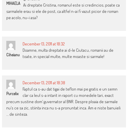
MIHAELA
Ai dreptate Cristina, romanul este si credincios; poate ca
sarmalele erau si ele de post, ca altfel n-ai fi vazut picior de roman
pe acolo, nu-i asa?
December 13, 2011 at 18:32
Doamne, multa dreptate ai d-le Ciutacu, romanii au de
Ciheianu
toate, in special multe, multe moaste si sarmale!
December 13, 2011 at 18:38
Faptul ca s-au dat tigai de teflon mai pe gratis e un semn
Purcelix
clar ca leul s-a intarit in raport cu monedele tari, exact
precum sustine dom’ guvernator al BNR. Despre ploaia de sarmale
nu’s ce sa zic, stiinta inca nu s-a pronuntat inca. Am e niste banuieli
… de sinteza.