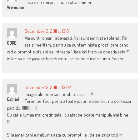
asa e cu romanii ..nu-i satura nimeni!
Vremsinoi
December 13, 2011 at 13:01
Aia sunt romanii adevarati. Noi suntem niste tolerati. Pai
GORE
asa si meritam, pentru ca suntem niste prosti care cand
vad o promotie stau si se intreaba “Oare imi trebuie chestia asta ?”
in loc sa ia ce gasesc la reducere, ca maine e mai scump. Sau nu.
December 13, 2011 at 13:02
Imagini ale unei tari indobitocite !!!!!!!!!
Gabriel
Teren perfect pentru toate jocurile alesilor , nu conteaza
partidul !!!!!!!!!!!!!!!!
Cu cat e lumea mai cretinizata , cu atat se poate manipula mai bine
!!!!!!!!!
Si la americani e nebunia asta cu promotiile , de se calca toti in