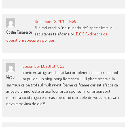
December 13, 2011 at 15:55
S-a mai creat o “noua institutie” specializata in
Costin Tanasescu
ascultarea telefoanelor:
D.O.S.P.-directia de
operatiuni speciale a politiei
.
December 13, 2011 at 16:25
Ironic nu,ai tigai,nu-ti mai faci probleme ce faci cu ele,poti
14you
sa pui de-un ping-pong.Romanasului ii place tranta si ia
sarmaua ca pe trofeul mult ravnit.Foame ca foame dar satisfactia ca
ai luat-o primul este uriasa.Tocmai ce spuneam,romanasii sunt
mereu la coada,tigaia e cireasa,pe cand capacele de wc.,simt ca va fi
nevoie maxima de ele?!.