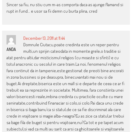
Sincer sa fiu, nu stiu cum m-as comporta daca as ajunge flamand si
rupt in fund… e usor sa fii demn cu burta plina, cred
December 13, 2011 at 11:44
Domnule Ciutacu,poate credinta este un reper pentru
ANDA
multi,un sprijin cateodata in momente grele,o traditie si
atat pentru altii,dar misticismul religios (cu moaste si sfinti) e cu
totul anacronic cu secolul in care traim.La noi, fenomenul religios
fara continut da in tampenie,este gestionat de preoti bine ancorati
in zona bussines si pe deasupra, binecuvantati mai nou si de
buget.Ai dreptate,biserica este un mall si e departe de ceea ce ar fi
trebuit ea sa reprezinte in societate. Multimea, fara constiinta unei
valori bisericesti reale,imbina credinta cu practicile oculte cu mare
seninatate,contribuind finanaciar si colo,si colo.Pai daca unu crede
in biserica si baga banu’ca si statul,de ce sa fie discriminat ala care
crede in vrajitoare si magie alba-neagra?Eu as zice ca statul,ar trebui
sa bage fila de buget si pentru vrajitoare,nu?Ca tot e pe tapet acum
subiectul,si vad ca multi au sarit ca arsi ca ghicitoarele si vrajitoarele