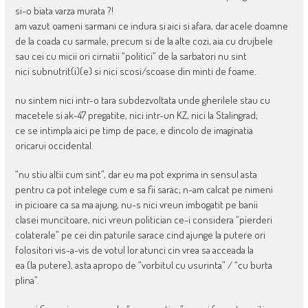
si-o biata varza murata ?!
am vazut oameni sarmani ce indura si aici si afara, dar acele doamne
de la coada cu sarmale, precum si de la alte cozi, aia cu drujbele
sau cei cu micii ori cirnatii “politici” de la sarbatori nu sint
nici subnutrit(i)(e) si nici scosi/scoase din minti de foame.
nu sintem nici intr-o tara subdezvoltata unde gherilele stau cu
macetele si ak-47 pregatite, nici intr-un KZ, nici la Stalingrad;
ce se intimpla aici pe timp de pace, e dincolo de imaginatia
oricarui occidental.
“nu stiu altii cum sint”, dar eu ma pot exprima in sensul asta
pentru ca pot intelege cum e sa fii sarac; n-am calcat pe nimeni
in picioare ca sa ma ajung, nu-s nici vreun imbogatit pe banii
clasei muncitoare, nici vreun politician ce-i considera “pierderi
colaterale” pe cei din paturile sarace cind ajunge la putere ori
folositori vis-a-vis de votul lor atunci cin vrea sa acceada la
ea (la putere), asta apropo de “vorbitul cu usurinta” / “cu burta
plina”.