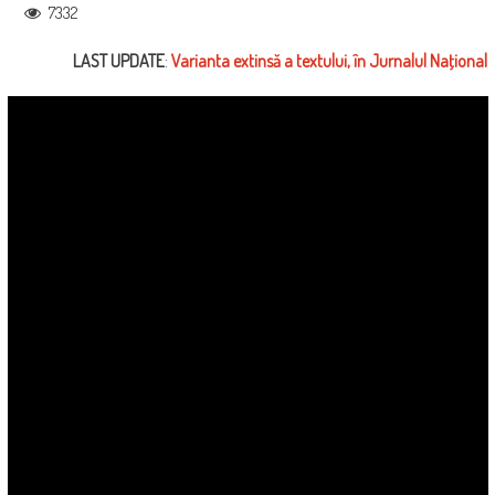
7332
LAST UPDATE
:
Varianta extinsă a textului, în Jurnalul Naţional