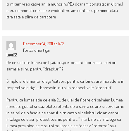
trimitem vreo cativa ani la munca nu?Eu doar am constatat in ultimul
meu comment ceea ce e evident(nu am contrazis pe nimeni),ca
tara asta e plina de caractere
December 14, 2011 at 14:13
Fortza unei tigai
Laur22
De ce se bate lumea pe tigai, joagare-beschii, bormasini, ulei ori
sarmale si nu pentru “drepturi” ?
Simplu si elementar draga Watson: pentru ca lumea are incredere in
respectivele tigai – bormasini nu si in respectivele “drepturi”.
Pentru ca lumea stie ce e aia 2L de ulei de floare ori palmier. Lumea
cunoste gustul si stazietatea oferita de o sarma ce are si ceva carne
in ea ori de o fasole ce a vazut pirn cazan si celebrul ciolan dar nu
intzlege ce e aia “protest pasnic pentru …”, mai bine zis intzlege ea
lumea prea bine ce e sau si mai precis ce fost aia “reforma” sau