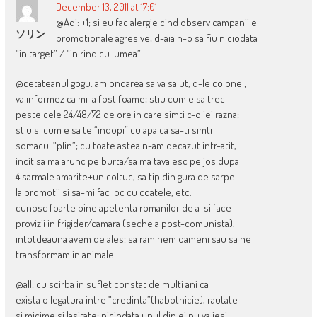
December 13, 2011 at 17:01
@Adi: +1; si eu fac alergie cind observ campaniile
ソリン
promotionale agresive; d-aia n-o sa fiu niciodata
“in target” / “in rind cu lumea”.
@cetateanul gogu: am onoarea sa va salut, d-le colonel;
va informez ca mi-a fost foame; stiu cum e sa treci
peste cele 24/48/72 de ore in care simti c-o iei razna;
stiu si cum e sa te “indopi” cu apa ca sa-ti simti
somacul “plin”; cu toate astea n-am decazut intr-atit,
incit sa ma arunc pe burta/sa ma tavalesc pe jos dupa
4 sarmale amarite+un coltuc, sa tip din gura de sarpe
la promotii si sa-mi fac loc cu coatele, etc.
cunosc foarte bine apetenta romanilor de a-si face
provizii in frigider/camara (sechela post-comunista).
intotdeauna avem de ales: sa raminem oameni sau sa ne
transformam in animale.
@all: cu scirba in suflet constat de multi ani ca
exista o legatura intre “credinta”(habotnicie), rautate
si micime si lasitate; niciodata unul din ei nu va iesi