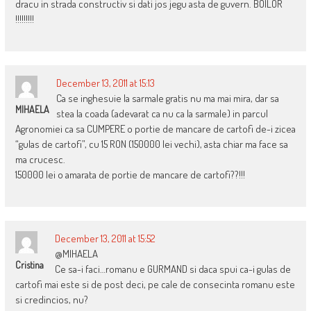
dracu in strada constructiv si dati jos jegu asta de guvern. BOILOR
!!!!!!!!!
December 13, 2011 at 15:13
Ca se inghesuie la sarmale gratis nu ma mai mira, dar sa
MIHAELA
stea la coada (adevarat ca nu ca la sarmale) in parcul
Agronomiei ca sa CUMPERE o portie de mancare de cartofi de-i zicea
“gulas de cartofi”, cu 15 RON (150000 lei vechi), asta chiar ma face sa
ma crucesc.
150000 lei o amarata de portie de mancare de cartofi??!!!
December 13, 2011 at 15:52
@MIHAELA
Cristina
Ce sa-i faci…romanu e GURMAND si daca spui ca-i gulas de
cartofi mai este si de post deci, pe cale de consecinta romanu este
si credincios, nu?