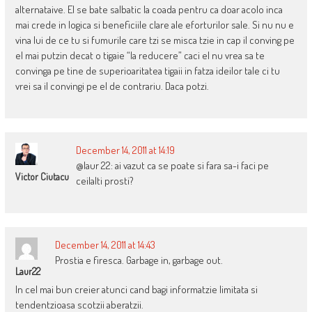
alternataive. El se bate salbatic la coada pentru ca doar acolo inca
mai crede in logica si beneficiile clare ale eforturilor sale. Si nu nu e
vina lui de ce tu si fumurile care tzi se misca tzie in cap il conving pe
el mai putzin decat o tigaie “la reducere” caci el nu vrea sa te
convinga pe tine de superioaritatea tigaii in fatza ideilor tale ci tu
vrei sa il convingi pe el de contrariu. Daca potzi.
December 14, 2011 at 14:19
@laur 22: ai vazut ca se poate si fara sa-i faci pe
Victor Ciutacu
ceilalti prosti?
December 14, 2011 at 14:43
Prostia e firesca. Garbage in, garbage out.
Laur22
In cel mai bun creier atunci cand bagi informatzie limitata si
tendentzioasa scotzii aberatzii.