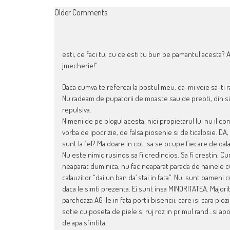
COMMENT
Older Comments
NAVIGATION
esti, ce faci tu, cu ce esti tu bun pe pamantul acesta? Aa
jmecherie!”
Daca cumva te refereai la postul meu, da-mi voie sa-ti 
Nu radeam de pupatorii de moaste sau de preoti, din sim
repulsiva.
Nimeni de pe blogul acesta, nici propietarul lui nu il co
vorba de ipocrizie, de falsa piosenie si de ticalosie. DA
sunt la fel? Ma doare in cot..sa se ocupe fiecare de oal
Nu este nimic rusinos sa fi credincios. Sa fi crestin. Cu
neaparat duminica, nu fac neaparat parada de hainele c
calauzitor “dai un ban da’ stai in fata”. Nu..sunt oamen
daca le simti prezenta. Ei sunt insa MINORITATEA. Majoritat
parcheaza A6-le in fata portii bisericii, care isi cara ploz
sotie cu poseta de piele si ruj roz in primul rand…si apo
de apa sfintita.