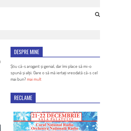
DESPRE MINE
0
Știu că-s arogant și genial, dar îmi place să mi-o
spună și alții. Oare o să mă iertați vreodată că-s cel
mai bun?
mai mult
a
RECLAME