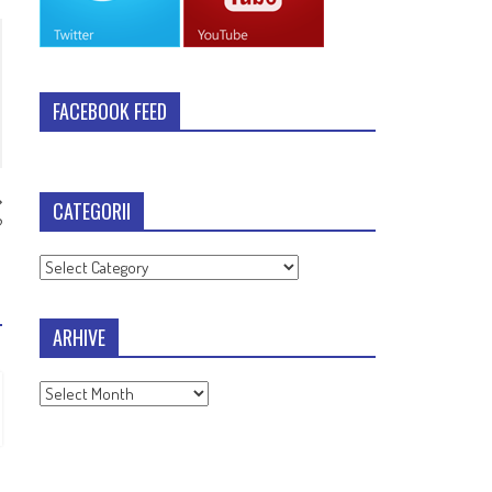
FACEBOOK FEED
CATEGORII
?
Categorii
ARHIVE
Arhive