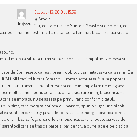
October 13, 2010 at 15:59
@ Arnold
Drujbaru
“Tu, cel care razi de Sfintele Moaste si de preoti, ce
aa, esti jmecher, esti haladit, cu gandul la femmei, la cum sa faci si tu o
raspund.
plul motiv ca situatia nu mi se pare comica, ci dimpotriva gretoasa si
mbate de Dumnezeu, dar esti prea indobitocit si limitat sa-ti dai seama. Era
, TICALOSIE! capitol la care “crestinul” roman exceleaza. Si alte popoare
a lui. Eu sunt roman si ma intereseaza ce se intampla la mine in ograda.
nosc multi oameni buni, de la tara, de la oras, care merg la biserica, nu
u care se imbraca, nu se aseaza pe primul rand conform citatului
i cu bun simt, care merg sa aprinda o lumanare, spun o rugaciune si abia
ea sunt cei care au grija sa afle tot satul ca ei merg la biserica, care isi
ii cu ei si-i lasa sa fuga si sa urle prin biserica, care-si posteaza vaca de
i sarantocii care se trag de barba si par pentru a pune labele pe o sticla