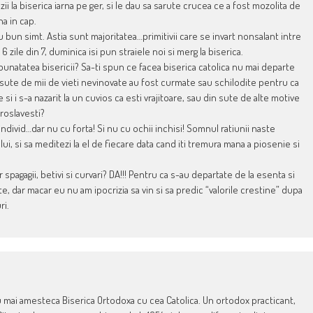
ii la biserica iarna pe ger, si le dau sa sarute crucea ce a fost mozolita de
na in cap.
bun simt. Astia sunt majoritatea…primitivii care se invart nonsalant intre
 zile din 7, duminica isi pun straiele noi si merg la biserica.
bunatatea bisericii? Sa-ti spun ce facea biserica catolica nu mai departe
sute de mii de vieti nevinovate au fost curmate sau schilodite pentru ca
si i s-a nazarit la un cuvios ca esti vrajitoare, sau din sute de alte motive
proslavesti?
ui individ…dar nu cu forta! Si nu cu ochii inchisi! Somnul ratiunii naste
lui, si sa meditezi la el de fiecare data cand iti tremura mana a piosenie si
spagagii, betivi si curvari? DA!!! Pentru ca s-au departate de la esenta si
e, dar macar eu nu am ipocrizia sa vin si sa predic “valorile crestine” dupa
ri.
Nu mai amesteca Biserica Ortodoxa cu cea Catolica. Un ortodox practicant,