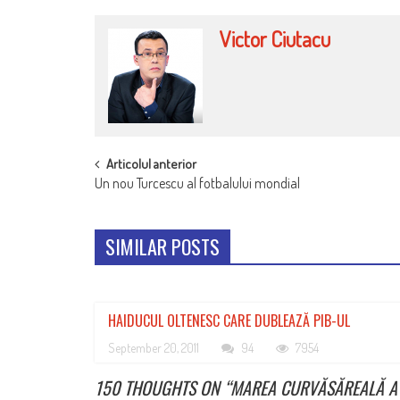
Victor Ciutacu
POST
Articolul anterior
Un nou Turcescu al fotbalului mondial
NAVIGATION
SIMILAR POSTS
HAIDUCUL OLTENESC CARE DUBLEAZĂ PIB-UL
September 20, 2011
94
7954
150 THOUGHTS ON “
MAREA CURVĂSĂREALĂ A 