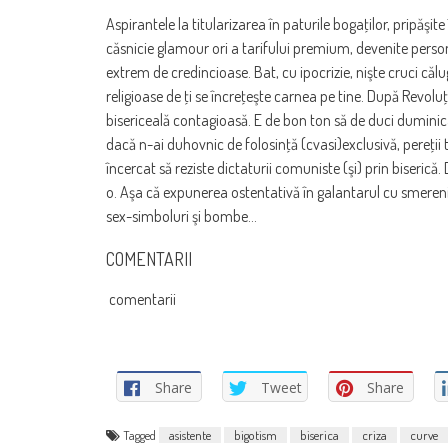
Aspirantele la titularizarea în paturile bogaţilor, pripăş
căsnicie glamour ori a tarifului premium, devenite personaj
extrem de credincioase. Bat, cu ipocrizie, nişte cruci călug
religioase de ţi se încreţeşte carnea pe tine. După Revolu
bisericeală contagioasă. E de bon ton să de duci duminica
dacă n-ai duhovnic de folosinţă (cvasi)exclusivă, pereţii 
încercat să reziste dictaturii comuniste (şi) prin biserică.
o. Aşa că expunerea ostentativă în galantarul cu smerenie
sex-simboluri şi bombe…
COMENTARII
comentarii
Share
Tweet
Share
Tagged
asistente
bigotism
biserica
criza
curve