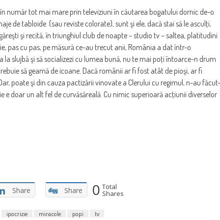
ite în număr tot mai mare prin televiziuni în căutarea bogatului dornic de-o
e de tabloide (sau reviste colorate), sunt şi ele, dacă stai să le asculţi,
ăreşti şi recită, în triunghiul club de noapte – studio tv – saltea, platitudini
ţie, pas cu pas, pe măsură ce-au trecut anii, România a dat într-o
 la slujbă şi să socializezi cu lumea bună, nu te mai poţi întoarce-n drum
trebuie să geamă de icoane. Dacă românii ar fi fost atât de pioşi, ar fi
 Dar, poate şi din cauza pactizării vinovate a Clerului cu regimul, n-au făcut
 e doar un alt fel de curvăsăreală. Cu nimic superioară acţiunii diverselor
0
Total
Share
Share
Shares
ipocrizie
miracole
popi
tv