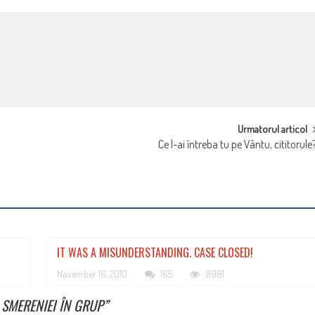
Urmatorul articol
Ce l-ai întreba tu pe Vântu, cititorule
IT WAS A MISUNDERSTANDING. CASE CLOSED!
November 16, 2010
165
8981
SMERENIEI ÎN GRUP
”