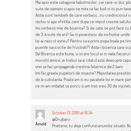
Mai apoi este categoria habotnicilor…cei care-si duc ploz
sute de oameni si apoi se mira ca fac boli si isi pun tara
Astia sunt tembelii de care vorbesc…nu credinciosul cu 
rachiu si apa sfintita, care dupa ce imput crasma satului 6
Imi vorbesti mie de biserica? Si de cate se pot face cu 
de 3-4 sute de ani? Sa-ti povestesc de inchizitie unde 
te-ai nascut evreu? Pentru ca a prins popa boala pe tine 
puerile nascocite de frustrati?? Asta-i biserica care o 
Da! Biserica este buna, si isi are locul ei in viata fiecar
monstri amice, ar trebui sa ai citatul asta deasupra capu
vrei sa faci propaganda crestina fatarnice de 2 bani.
Imi fac greata pupatorii de moaste? Majoritatea preotilor 
de la substanta. Poate am si eu pacatele lor in mare part
ce m-am imbatat ca porcu si am tras vreo 30 de injuratu
October 13, 2010 at 16:34
@Drujbaru
Arnold
Prietene, tu deja confunzi anumite situatii. 