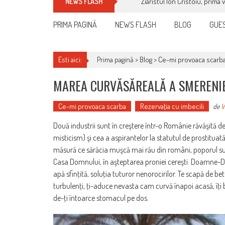
Ziaristul Ion Cristoiu, prima 
NEWS FLASH
PRIMA PAGINĂ
NEWS FLASH
BLOG
GUES
Esti aici:
Prima pagină >
Blog
>
Ce-mi provoaca scarb
MAREA CURVĂSĂREALĂ A SMERENIE
Ce-mi provoaca scarba
Rezervaţia cu imbecili
de
V
Două industrii sunt în creştere într-o Românie răvăşită de
misticism) şi cea a aspirantelor la statutul de prostituată
măsură ce sărăcia muşcă mai rău din români, poporul su
Casa Domnului, în aşteptarea proniei cereşti. Doamne-Doa
apă sfinţită, soluţia tuturor nenorocirilor. Te scapă de be
turbulenţi, ţi-aduce nevasta cam curvă înapoi acasă, îţi b
de-ţi întoarce stomacul pe dos.