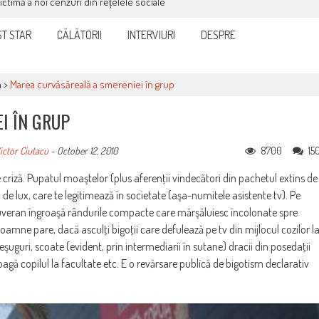
victimă a noi cenzuri din rețelele sociale
T STAR
CĂLĂTORII
INTERVIURI
DESPRE
a
>
Marea curvăsăreală a smereniei în grup
I ÎN GRUP
8700
15
ictor Ciutacu
-
October 12, 2010
 criză. Pupatul moaştelor (plus aferenţii vindecători din pachetul extins de
 de lux, care te legitimează în societate (aşa-numitele asistente tv). Pe
veran îngroaşă rândurile compacte care mărşăluiesc încolonate spre
mne pare, dacă asculţi bigoţii care defulează pe tv din mijlocul cozilor l
teşuguri, scoate (evident, prin intermediarii în sutane) dracii din posedaţii
agă copilul la facultate etc. E o revărsare publică de bigotism declarativ