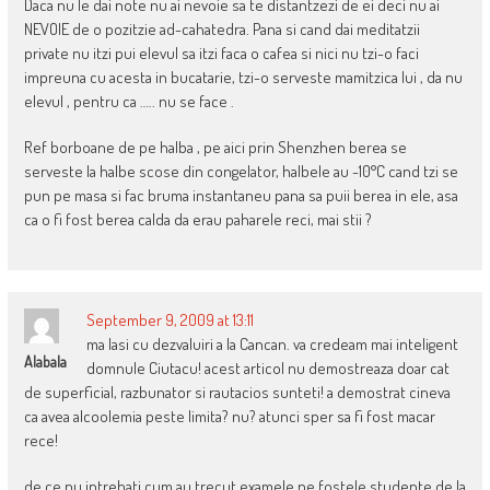
Daca nu le dai note nu ai nevoie sa te distantzezi de ei deci nu ai
NEVOIE de o pozitzie ad-cahatedra. Pana si cand dai meditatzii
private nu itzi pui elevul sa itzi faca o cafea si nici nu tzi-o faci
impreuna cu acesta in bucatarie, tzi-o serveste mamitzica lui , da nu
elevul , pentru ca ….. nu se face .
Ref borboane de pe halba , pe aici prin Shenzhen berea se
serveste la halbe scose din congelator, halbele au -10°C cand tzi se
pun pe masa si fac bruma instantaneu pana sa puii berea in ele, asa
ca o fi fost berea calda da erau paharele reci, mai stii ?
September 9, 2009 at 13:11
ma lasi cu dezvaluiri a la Cancan. va credeam mai inteligent
Alabala
domnule Ciutacu! acest articol nu demostreaza doar cat
de superficial, razbunator si rautacios sunteti! a demostrat cineva
ca avea alcoolemia peste limita? nu? atunci sper sa fi fost macar
rece!
de ce nu intrebati cum au trecut examele pe fostele studente de la