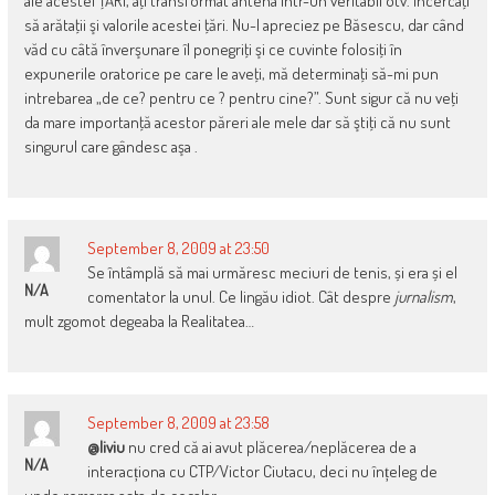
ale acestei ŢĂRI, aţi transformat antena într-un veritabil otv. Încercaţi
să arătaţii şi valorile acestei ţări. Nu-l apreciez pe Băsescu, dar când
văd cu câtă înverşunare îl ponegriţi şi ce cuvinte folosiţi în
expunerile oratorice pe care le aveţi, mă determinaţi să-mi pun
intrebarea „de ce? pentru ce ? pentru cine?”. Sunt sigur că nu veţi
da mare importanţă acestor păreri ale mele dar să ştiţi că nu sunt
singurul care gândesc aşa .
September 8, 2009 at 23:50
Se întâmplă să mai urmăresc meciuri de tenis, și era și el
N/A
comentator la unul. Ce lingău idiot. Cât despre
jurnalism
,
mult zgomot degeaba la Realitatea…
September 8, 2009 at 23:58
@liviu
nu cred că ai avut plăcerea/neplăcerea de a
N/A
interacționa cu CTP/Victor Ciutacu, deci nu înțeleg de