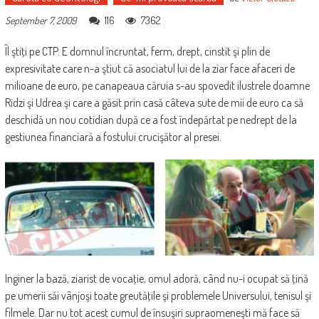
116
7362
September 7, 2009
Îl ştiţi pe CTP. E domnul încruntat, ferm, drept, cinstit şi plin de
expresivitate care n-a ştiut că asociatul lui de la ziar face afaceri de
milioane de euro, pe canapeaua căruia s-au spovedit ilustrele doamne
Ridzi şi Udrea şi care a găsit prin casă câteva sute de mii de euro ca să
deschidă un nou cotidian după ce a fost îndepărtat pe nedrept de la
gestiunea financiară a fostului crucişător al presei.
Inginer la bază, ziarist de vocaţie, omul adoră, când nu-i ocupat să ţină
pe umerii săi vânjoşi toate greutăţile şi problemele Universului, tenisul şi
filmele. Dar nu tot acest cumul de însuşiri supraomeneşti mă face să