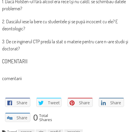
1. Dacă Holsten-ul fără alcool era rece (şi nu cald), se schimbau datele
problemei?
2. Dascălul iese la bere cu studentele şi se pupă incocent cu ele? E
deontologic?
3. De ce inginerul CTP predă la stat o materie pentru care n-are studii şi
doctorat?
COMENTARII
comentarii
Share
Tweet
Share
Share
0
Total
Share
Shares
Tagged
cancan
ctp
gandul
ipocrizie