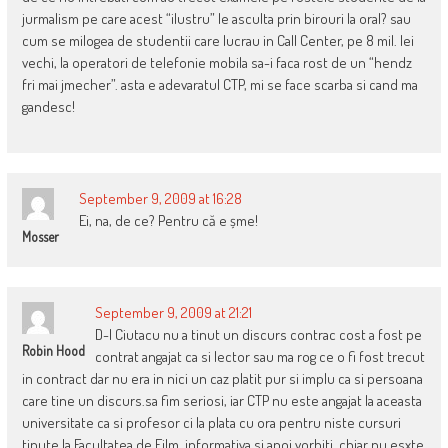
jurmalism pe care acest “ilustru” le asculta prin birouri la oral? sau
cum se milogea de studentii care lucrau in Call Center, pe 8 mil. lei
vechi, la operatori de telefonie mobila sa-i faca rost de un “hendz
fri mai jmecher”. asta e adevaratul CTP, mi se face scarba si cand ma
gandesc!
September 9, 2009 at 16:28
Ei, na, de ce? Pentru că e șme!
Mosser
September 9, 2009 at 21:21
D-l Ciutacu nu a tinut un discurs contrac cost a fost pe
Robin Hood
contrat angajat ca si lector sau ma rog ce o fi fost trecut
in contract dar nu era in nici un caz platit pur si implu ca si persoana
care tine un discurs.sa fim seriosi, iar CTP nu este angajat la aceasta
universitate ca si profesor ci la plata cu ora pentru niste cursuri
tinute la Facultatea de Film, informativa si apoi vorbiti, chiar nu esxte