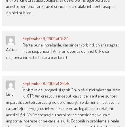
intr-o zi cineva sa aiba curajul si sa dezvaluie intregul portret al
acestui personaj care a avut si inca mai are atata influenta asupra
opiniei publice.
September 8, 2009 at 16:29
Foarte bune intrebarile, dar sincer vorbind, chiar asteptati
Adrian
niste raspunsuri? Am mari dubii ca domnul CTP o sa
raspunda direct(asta daca o va face).
September 8, 2009 at 20:55
În viaţa ta de „arogant şi genial” n-o să ai nici măcar mustaţa
Liviu
lui CTP. Am crezut , la început, ca voi de la antene sunteţi
imparţiali, sunteţi corecţi şi nu deformaţi ştirile dar mi-am dat seama
ca sunteţi aserviţi şi cu interese care nu au legătura cu cetăţenii
acestei ţări . Voi împroşcaţi cu noroi tot ce consideraţi voi ca e
împotriva intereselor pe care le slujiţi. Coborâţi în problemele reale