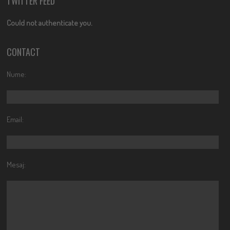
TWITTER FEED
Could not authenticate you.
CONTACT
Nume:
Email:
Mesaj: