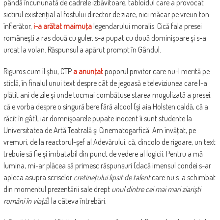
pândă încununată de cadrele izbăvitoare, tabloidul care a provocat
sictirul existenţial al fostului director de ziare, nici măcar pe vreun ton
înfierător,
i-a arătat maimuţa
legendarului moralis. Cică fala presei
româneşti a ras două cu guler, s-a pupat cu două dominişoare şi s-a
urcat la volan. Răspunsul a apărut prompt în Gândul.
Riguros cum îl ştiu, CTP
a anunţat
poporul privitor care nu-l merită pe
sticlă, în finalul unui text despre cât de jegoasă e televiziunea care l-a
plătit ani de zile şi unde tocmai combătuse starea mogulizată a presei,
că e vorba despre o singură bere fără alcool (şi aia Holsten caldă, că a
răcit în gât), iar domnişoarele pupate inocent îi sunt studente la
Universitatea de Artă Teatrală şi Cinematogarfică. Am învăţat, pe
vremuri, de la reactorul-şef al Adevărului, că, dincolo de rigoare, un text
trebuie să fie şi imbatabil din punct de vedere al logicii. Pentru a mă
lumina, mi-ar plăcea să primesc răspunsuri (dacă imensul condei s-ar
apleca asupra scriselor
cretineţului lipsit de talent
care nu s-a schimbat
din momentul prezentării sale drept
unul dintre cei mai mari ziarişti
români în viaţă
) la câteva întrebări.