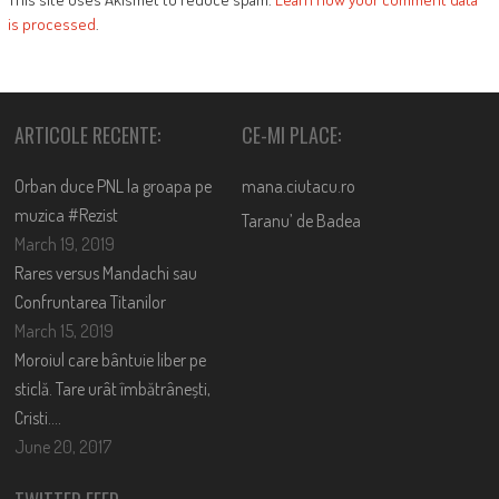
is processed
.
ARTICOLE RECENTE:
CE-MI PLACE:
Orban duce PNL la groapa pe
mana.ciutacu.ro
muzica #Rezist
Taranu’ de Badea
March 19, 2019
Rares versus Mandachi sau
Confruntarea Titanilor
March 15, 2019
Moroiul care bântuie liber pe
sticlă. Tare urât îmbătrânești,
Cristi….
June 20, 2017