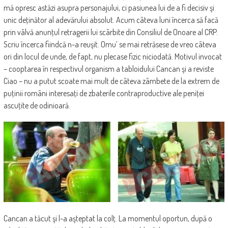
mă opresc astăzi asupra personajului, ci pasiunea lui de a fi decisiv şi
unic deţinător al adevărului absolut. Acum câteva luni încerca să facă
prin vâlvă anunţul retragerii lui scârbite din Consiliul de Onoare al CRP.
Scriu încerca fiindcă n-a reuşit. Omu’ se mai retrăsese de vreo câteva
ori din locul de unde, de fapt, nu plecase fizic niciodată. Motivul invocat
– cooptarea în respectivul organism a tabloidului Cancan şi a reviste
Ciao – nu a putut scoate mai mult de câteva zâmbete de la extrem de
puţinii români interesaţi de zbaterile contraproductive ale peniţei
ascuţite de odinioară.
Cancan a tăcut şi l-a aşteptat la colţ. La momentul oportun, după o