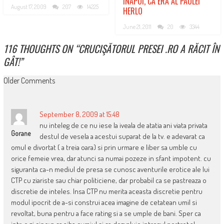
ÎNAPOI, CĂ ERA AL PAULEI
August 17, 2009
207
14225
HERLO
June 21, 2011
20
3344
116 THOUGHTS ON “
CRUCIŞĂTORUL PRESEI .RO A RĂCIT ÎN
GÂT!
”
COMMENT
Older Comments
NAVIGATION
September 8, 2009 at 15:48
nu inteleg de ce nu iese la iveala de atatia ani viata privata
Gorane
destul de vesela a acestui suparat de la tv. e adevarat ca
omul e divortat ( a treia oara) si prin urmare e liber sa umble cu
orice femeie vrea, dar atunci sa numai pozeze in sfant impotent. cu
siguranta ca-n mediul de presa se cunosc aventurile erotice ale lui
CTP cu ziariste sau chiar politiciene, dar probabil ca se pastreaza o
discretie de inteles. Insa CTP nu merita aceasta discretie pentru
modul ipocrit de a-si construi acea imagine de cetatean umil si
revoltat, buna pentru a face rating si a se umple de bani. Sper ca