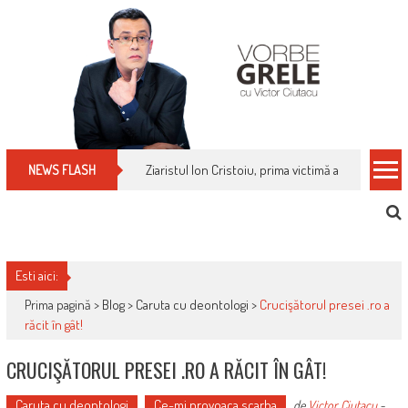
Skip
to
content
Ziaristul Ion Cristoiu, prima victimă a noi cenzuri 
NEWS FLASH
Esti aici:
Prima pagină >
Blog
>
Caruta cu deontologi
>
Crucişătorul presei .ro a
răcit în gât!
CRUCIŞĂTORUL PRESEI .RO A RĂCIT ÎN GÂT!
Caruta cu deontologi
Ce-mi provoaca scarba
de
Victor Ciutacu
-