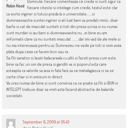
Domnule, fiecare comenteaza ce crede si sunt sigur ca
Robin Hood
fiecare citeste si intelege cum crede, textul este clar
ca esrte inginer si totusi preda la o universitate…….si
dumneavoastra suntei inginer si ati luat bani sa predati nimic, doar
barfe si cat de imaculat sunteti si toti din presa scrisa si nu numai
sunt murdari si iau bani si dumneavoastra nu…ei bine eu am
imformatii clare ca nu sunteti imaculat ………dar imi vad de ale mele si
nu ma intereseaza pentru ac Dumnezeu ne vede pe toti si vom avea
plata dupa ceea ce facem bun sau ra.
Sa fiti sanatos si lasati balacareala cu altii si faceti presa cum este
bine sa fac un om de presa si ganditi va si poporul asta care
asteapta ca valorile sa iasa in fata fara sa se mahalagiasca si sa se
certe chiar si in emisuni in direct.
Va urez numai de bine si sunt convinsa ca se poate sa fiti si BUN si
INTELEPT trebuie doar sa vreti asta facand abstractie de balariile
societatii.
September 9, 2009 at 05:43