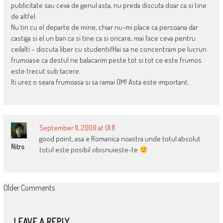
publicitate sau ceva de genul asta, nu preda discuta doar ca si tine
de altfel.
Nu tin cu el departe de mine, chiar nu-mi place ca persoana dar
castiga si el un ban ca si tine ca si oricare, mai face ceva pentru
ceilalti – discuta liber cu studentii!Hai sa ne concentram pe lucruri
frumoase ca destul ne balacarim peste tot si tot ce este frumos
este trecut sub tacere.
Iti urez o seara frumoasa si sa ramai OM! Asta este important.
September 11, 2009 at 01:11
good point, asa e Romanica noastra unde totul absolut
Nitro
totul este posibil obisnuieste-te
COMMENT
Older Comments
NAVIGATION
LEAVE A REPLY