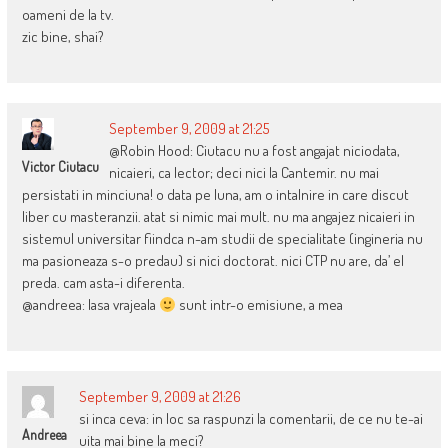
oameni de la tv.
zic bine, shai?
September 9, 2009 at 21:25
@Robin Hood: Ciutacu nu a fost angajat niciodata,
Victor Ciutacu
nicaieri, ca lector; deci nici la Cantemir. nu mai
persistati in minciuna! o data pe luna, am o intalnire in care discut
liber cu masteranzii. atat si nimic mai mult. nu ma angajez nicaieri in
sistemul universitar fiindca n-am studii de specialitate (ingineria nu
ma pasioneaza s-o predau) si nici doctorat. nici CTP nu are, da’ el
preda. cam asta-i diferenta.
@andreea: lasa vrajeala
sunt intr-o emisiune, a mea
September 9, 2009 at 21:26
si inca ceva: in loc sa raspunzi la comentarii, de ce nu te-ai
Andreea
uita mai bine la meci?