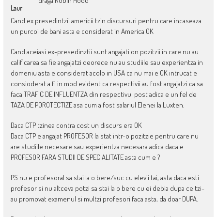
draga Robin Hood
Laur
Cand ex presedintzii americii tzin discursuri pentru care incaseaza
un purcoi de bani asta e considerat in America OK
Cand aceiasi ex-presedinztii sunt angajati on pozitzii in care nu au
calificarea sa fie angajatzi deorece nu au studiile sau experientza in
domeniu asta e considerat acolo in USA ca nu mai e OK intrucat e
consioderat a fi in mod evident ca respectivii au fost angajatzi ca sa
faca TRAFIC DE INFLUENTZA din respectivul post adica e un fel de
TAZA DE POROTECTIZE asa cum a fost salariul Elenei la Luxten.
Daca CTP tzinea contra cost un discurs era OK
Daca CTP e angajat PROFESOR la stat intr-o pozitzie pentru care nu
are studiile necesare sau experientza necesara adica daca e
PROFESOR FARA STUDII DE SPECIALITATE asta cum e ?
PS nu e profesoral sa stai la o bere/suc cu elevii tai, asta daca esti
profesor si nu altceva potzi sa stai la o bere cu ei debia dupa ce tzi-
au promovat examenul si multzi profesori faca asta, da doar DUPA.