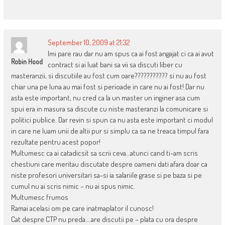
September 10, 2009 at 21:32
Imi pare rau dar nu am spus ca ai fost angajat ci ca ai avut
Robin Hood
contract si ai luat bani sa vii sa discuti liber cu
masteranzii, si discutiile au fost cum oare??????????? si nu au fost
chiar una pe luna au mai fost si perioade in care nu ai fost! Dar nu
asta este important, nu cred ca la un master un inginer asa cum
spui era in masura sa discute cu niste masteranzi la comunicare si
politici publice. Dar revin si spun ca nu asta este important ci modul
in care ne luam unii de altii pur si simplu ca sa ne treaca timpul fara
rezultate pentru acest popor!
Multumesc ca ai catadicsit sa scrii ceva…atunci cand ti-am scris
chestiuni care meritau discutate despre oameni dati afara doar ca
niste profesori universitari sa-si ia salariile grase si pe baza si pe
cumul nu ai scris nimic – nu ai spus nimic.
Multumesc frumos
Ramai acelasi om pe care inatmaplator il cunosc!
Cat despre CTP nu preda….are discutii pe – plata cu ora despre