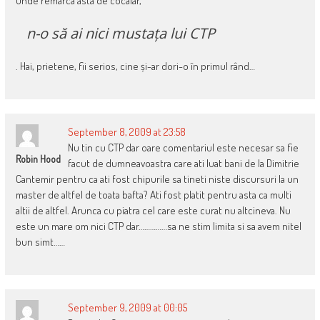
unde remarca asta de cocalar,
n-o să ai nici mustața lui CTP
. Hai, prietene, fii serios, cine și-ar dori-o în primul rând…
September 8, 2009 at 23:58
Nu tin cu CTP dar oare comentariul este necesar sa fie
Robin Hood
facut de dumneavoastra care ati luat bani de la Dimitrie
Cantemir pentru ca ati fost chipurile sa tineti niste discursuri la un
master de altfel de toata bafta? Ati fost platit pentru asta ca multi
altii de altfel. Arunca cu piatra cel care este curat nu altcineva. Nu
este un mare om nici CTP dar……………sa ne stim limita si sa avem nitel
bun simt……
September 9, 2009 at 00:05