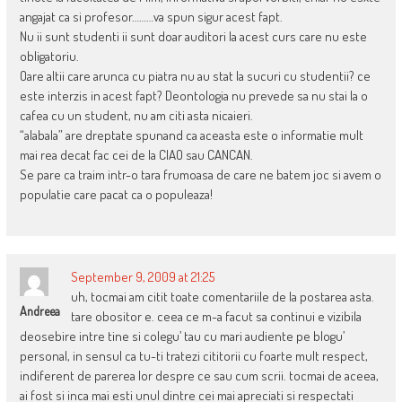
angajat ca si profesor………va spun sigur acest fapt.
Nu ii sunt studenti ii sunt doar auditori la acest curs care nu este
obligatoriu.
Oare altii care arunca cu piatra nu au stat la sucuri cu studentii? ce
este interzis in acest fapt? Deontologia nu prevede sa nu stai la o
cafea cu un student, nu am citi asta nicaieri.
“alabala” are dreptate spunand ca aceasta este o informatie mult
mai rea decat fac cei de la CIAO sau CANCAN.
Se pare ca traim intr-o tara frumoasa de care ne batem joc si avem o
populatie care pacat ca o populeaza!
September 9, 2009 at 21:25
uh, tocmai am citit toate comentariile de la postarea asta.
Andreea
tare obositor e. ceea ce m-a facut sa continui e vizibila
deosebire intre tine si colegu’ tau cu mari audiente pe blogu’
personal, in sensul ca tu-ti tratezi cititorii cu foarte mult respect,
indiferent de parerea lor despre ce sau cum scrii. tocmai de aceea,
ai fost si inca mai esti unul dintre cei mai apreciati si respectati