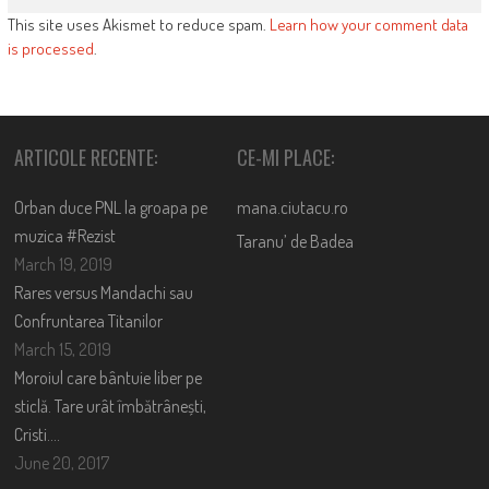
This site uses Akismet to reduce spam.
Learn how your comment data
is processed
.
ARTICOLE RECENTE:
CE-MI PLACE:
Orban duce PNL la groapa pe
mana.ciutacu.ro
muzica #Rezist
Taranu’ de Badea
March 19, 2019
Rares versus Mandachi sau
Confruntarea Titanilor
March 15, 2019
Moroiul care bântuie liber pe
sticlă. Tare urât îmbătrânești,
Cristi….
June 20, 2017