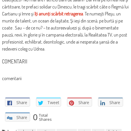
cârtitoare, te prefaci solidar cu Dinescu, le tragi scârbit câte o flegmă lui
Cartianu şi Imre şi
îţi anunţi scârbit retragerea
. Te numeşti Pleşu, un
munte de talent, un ocean de laşitate, Şi ieşi din scenă; pe burtă şi pe
coate . Sau – de ce nu? – te autoreevaluezi şi, după o binemeritate
pauză, revii, în glorie şi în campania electorală, la Realitatea TV, un post
profesionist, echilibrat, deontologic, unde ai nesperata şansă de a
redeveni coleg cu Udrea.
COMENTARII
comentarii
Share
Tweet
Share
Share
0
Total
Share
Shares