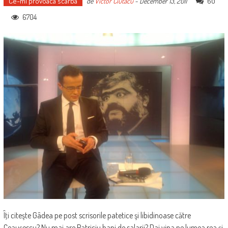
Ce-mi provoaca scarba
60
de
Victor Ciutacu
-
December 13, 2011
6704
Îţi citeşte Gâdea pe post scrisorile patetice şi libidinoase către
Ceauşescu? Nu mai are Patriciu bani de salarii? Dai vina pe lumea rea şi