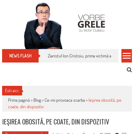
Skip
to
content
Ziaristul Ion Cristoiu, prima victimă a noi cenzuri 
NEWS FLASH
Esti aici:
Prima pagină >
Blog
>
Ce-mi provoaca scarba
>
Ieşirea obosită, pe
coate, din dispozitiv
IEŞIREA OBOSITĂ, PE COATE, DIN DISPOZITIV