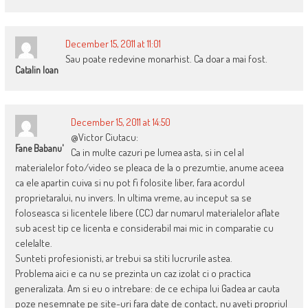
December 15, 2011 at 11:01
Sau poate redevine monarhist. Ca doar a mai fost.
Catalin Ioan
December 15, 2011 at 14:50
@Victor Ciutacu:
Fane Babanu'
Ca in multe cazuri pe lumea asta, si in cel al
materialelor foto/video se pleaca de la o prezumtie, anume aceea
ca ele apartin cuiva si nu pot fi folosite liber, fara acordul
proprietaralui, nu invers. In ultima vreme, au inceput sa se
foloseasca si licentele libere (CC) dar numarul materialelor aflate
sub acest tip ce licenta e considerabil mai mic in comparatie cu
celelalte.
Sunteti profesionisti, ar trebui sa stiti lucrurile astea.
Problema aici e ca nu se prezinta un caz izolat ci o practica
generalizata. Am si eu o intrebare: de ce echipa lui Gadea ar cauta
poze nesemnate pe site-uri fara date de contact, nu aveti propriul