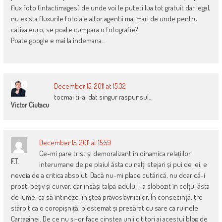
flux foto (intactimages) de unde voi le puteti lua tot gratuit dar legal,
nu exista fluxurile foto ale altor agentii mai mari de unde pentru
cativa euro, se poate cumpara o fotografie?
Poate google e mai la indemana…
December 15, 2011 at 15:32
tocmai ti-ai dat singur raspunsul…
Victor Ciutacu
December 15, 2011 at 15:59
Ce-mi pare trist și demoralizant în dinamica relațiilor
F.T.
interumane de pe plaiul ăsta cu nalți stejari și pui de lei, e
nevoia de a critica absolut. Dacă nu-mi place cutărică, nu doar că-i
prost, bețiv și curvar, dar insăși talpa iadului l-a slobozit în colțul ăsta
de lume, ca să întineze liniștea pravoslavnicilor. În consecință, tre
stârpit ca o coropișniță, blestemat și presărat cu sare ca ruinele
Cartaginei. De ce nu și-or face cinstea unii cititori ai acestui blog de