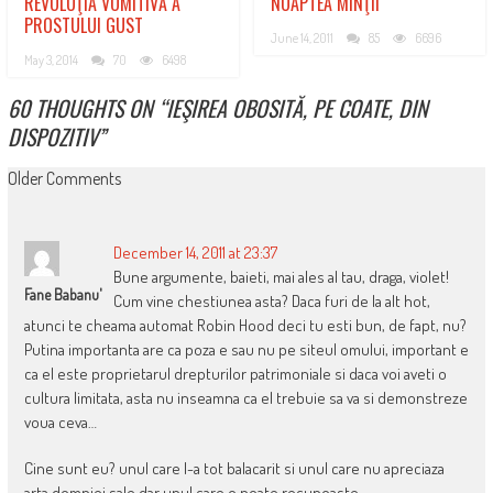
REVOLUŢIA VOMITIVĂ A
NOAPTEA MINŢII
PROSTULUI GUST
June 14, 2011
85
6696
May 3, 2014
70
6498
60 THOUGHTS ON “
IEŞIREA OBOSITĂ, PE COATE, DIN
DISPOZITIV
”
COMMENT
Older Comments
NAVIGATION
December 14, 2011 at 23:37
Bune argumente, baieti, mai ales al tau, draga, violet!
Fane Babanu'
Cum vine chestiunea asta? Daca furi de la alt hot,
atunci te cheama automat Robin Hood deci tu esti bun, de fapt, nu?
Putina importanta are ca poza e sau nu pe siteul omului, important e
ca el este proprietarul drepturilor patrimoniale si daca voi aveti o
cultura limitata, asta nu inseamna ca el trebuie sa va si demonstreze
voua ceva…
Cine sunt eu? unul care l-a tot balacarit si unul care nu apreciaza
arta domniei sale dar unul care o poate recunoaste.