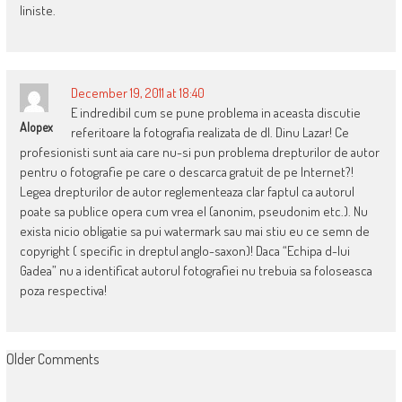
liniste.
December 19, 2011 at 18:40
E indredibil cum se pune problema in aceasta discutie
Alopex
referitoare la fotografia realizata de dl. Dinu Lazar! Ce
profesionisti sunt aia care nu-si pun problema drepturilor de autor
pentru o fotografie pe care o descarca gratuit de pe Internet?!
Legea drepturilor de autor reglementeaza clar faptul ca autorul
poate sa publice opera cum vrea el (anonim, pseudonim etc.). Nu
exista nicio obligatie sa pui watermark sau mai stiu eu ce semn de
copyright ( specific in dreptul anglo-saxon)! Daca “Echipa d-lui
Gadea” nu a identificat autorul fotografiei nu trebuia sa foloseasca
poza respectiva!
COMMENT
Older Comments
NAVIGATION