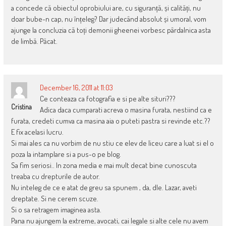
a concede că obiectul oprobiului are, cu siguranță, și calități, nu
doar bube-n cap, nu înțeleg? Dar judecând absolut și umoral, vom
ajunge la concluzia că toți demonii gheenei vorbesc pârdalnica asta
de limbă. Păcat.
December 16, 2011 at 11:03
Ce conteaza ca fotografia e si pe alte situri???
Cristina
Adica daca cumparati acreva o masina furata, nestiind ca e
furata, credeti cumva ca masina aia o puteti pastra si revinde etc.??
E fix acelasi lucru.
Si mai ales ca nu vorbim de nu stiu ce elev de liceu care a luat si el o
poza la intamplare si a pus-o pe blog.
Sa fim seriosi.. In zona media e mai mult decat bine cunoscuta
treaba cu drepturile de autor.
Nu inteleg de ce e atat de greu sa spunem , da, dle. Lazar, aveti
dreptate. Si ne cerem scuze.
Si o sa retragem imaginea asta.
Pana nu ajungem la extreme, avocati, cai legale si alte cele nu avem