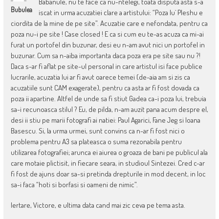
Babanule, nu te face ca nu-ntelegi, toata disputa asta s-a
Bubulea
iscat in urma acuzatiei clare a artistului: “Poza lu` Pleshu e
ciordita de la mine de pe site”. Acuzatie care e nefondata, pentru ca
poza nu-i pe site ! Case closed ! E ca si cum eu te-as acuza ca mi-ai
furat un portofel din buzunar, desi eu n-am avut nici un portofel in
buzunar. Cum sa n-aiba importanta daca poza era pe site sau nu ?!
Daca s-ar fi aflat pe site-ul personal in care artistul isi face publice
lucrarile, acuzatia lui ar fi avut oarece temei (de-aia am si zis ca
acuzatiile sunt CAM exagerate), pentru ca asta ar fi fost dovada ca
poza ii apartine. Altfel de unde sa fi stiut Gadea ca-i poza lui, trebuia
sa-i recunoasca stilul ? Eu, de pilda, n-am auzit pana acum despre el,
desi ii stiu pe marii fotografi ai natiei: Paul Agarici, Fane Jeg si Ioana
Basescu. Si, la urma urmei, sunt convins ca n-ar fi fost nici o
problema pentru A3 sa plateasca o suma rezonabila pentru
utilizarea fotografiei; arunca ei aiurea o groaza de bani pe publicul ala
care motaie plictisit, in fiecare seara, in studioul Sintezei. Cred c-ar
fi fost de ajuns doar sa-si pretinda drepturile in mod decent, in loc
sa-i faca “hoti si borfasi si oameni de nimic”.
Iertare, Victore, e ultima data cand mai zic ceva pe tema asta.