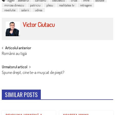
Tagged
adevarul
cartianu
ceausescu
criza
imre
lasitate
mircea dinescu
patriciu
plesu
realitatea tv
retragere
revolutie
salarii
udrea
Victor Ciutacu
POST
Articolul anterior
Românii au tigăi
NAVIGATION
Urmatorul articol
Spune drept, cine te-a muşcat de piept?
SIMILAR POSTS