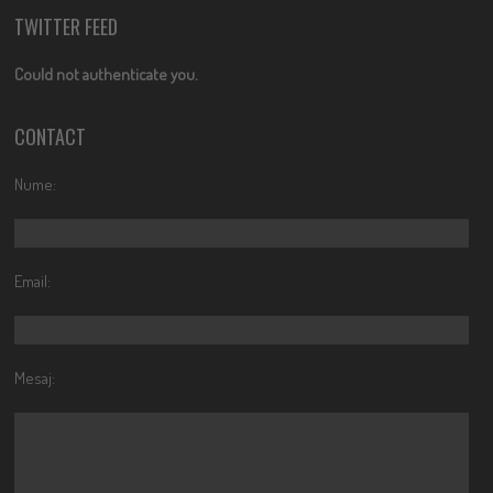
TWITTER FEED
Could not authenticate you.
CONTACT
Nume:
Email:
Mesaj: