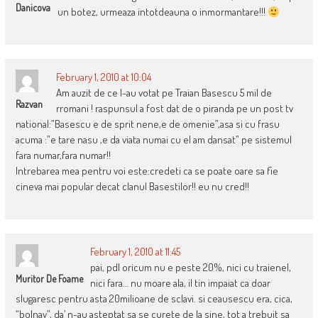
Danicova
un botez, urmeaza intotdeauna o inmormantare!!!
February 1, 2010 at 10:04
Am auzit de ce l-au votat pe Traian Basescu 5 mil de
Razvan
rromani ! raspunsul a fost dat de o piranda pe un post tv
national:”Basescu e de sprit nene,e de omenie”,asa si cu frasu
acuma :”e tare nasu ,e da viata numai cu el am dansat” pe sistemul
fara numar,fara numar!!
Intrebarea mea pentru voi este:credeti ca se poate oare sa fie
cineva mai popular decat clanul Basestilor!! eu nu cred!!
February 1, 2010 at 11:45
pai, pdl oricum nu e peste 20%, nici cu traienel,
Muritor De Foame
nici fara… nu moare ala, il tin impaiat ca doar
slugaresc pentru asta 20milioane de sclavi. si ceausescu era, cica,
“bolnav”, da’ n-au asteptat sa se curete de la sine, tot a trebuit sa