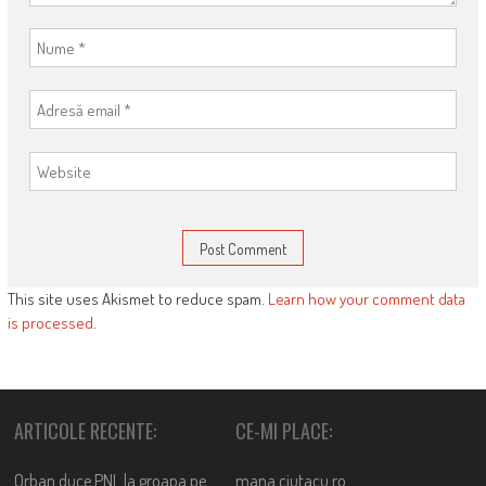
This site uses Akismet to reduce spam.
Learn how your comment data
is processed
.
ARTICOLE RECENTE:
CE-MI PLACE:
Orban duce PNL la groapa pe
mana.ciutacu.ro