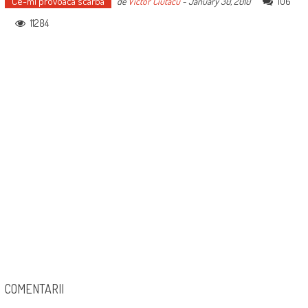
Ce-mi provoaca scarba
106
de
Victor Ciutacu
-
January 30, 2010
11284
COMENTARII