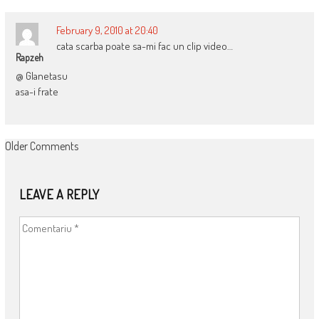
February 9, 2010 at 20:40
cata scarba poate sa-mi fac un clip video…
Rapzeh
@ Glanetasu
asa-i frate
COMMENT
Older Comments
NAVIGATION
LEAVE A REPLY