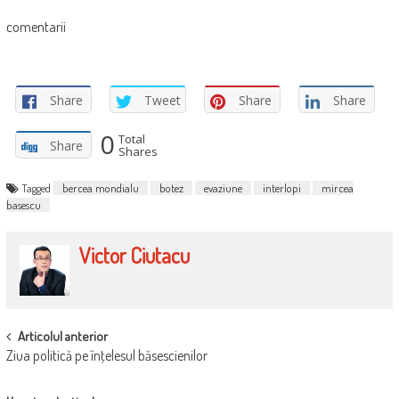
comentarii
Share
Tweet
Share
Share
0
Total
Share
Shares
Tagged
bercea mondialu
botez
evaziune
interlopi
mircea
basescu
Victor Ciutacu
POST
Articolul anterior
Ziua politică pe înţelesul băsescienilor
NAVIGATION