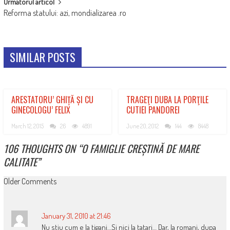
Urmatorul articol
Reforma statului: azi, mondializarea .ro
SIMILAR POSTS
ARESTATORU’ GHIȚĂ ȘI CU
TRAGEŢI DUBA LA PORŢILE
GINECOLOGU’ FELIX
CUTIEI PANDOREI
March 12, 2015
26
4891
June 20, 2012
144
8448
106 THOUGHTS ON “
O FAMIGLIE CREȘTINĂ DE MARE
CALITATE
”
COMMENT
Older Comments
NAVIGATION
January 31, 2010 at 21:46
Nu stiu cum e la tigani…Si nici la tatari… Dar, la romani, dupa