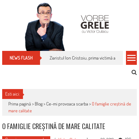
Skip
to
content
Ziaristul Ion Cristoiu, prima victimă a noi cenzuri 
NEWS FLASH
Esti aici:
Prima pagină >
Blog
>
Ce-mi provoaca scarba
>
O famiglie creștină de
mare calitate
O FAMIGLIE CREȘTINĂ DE MARE CALITATE