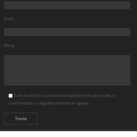
Email:
Mesaj:
Sunt de acord cu prelucrarea datelor mele personale, in
conformitate cu legislatia aferenta in vigoare