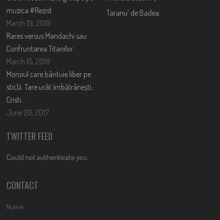
muzica #Rezist
Taranu’ de Badea
March 19, 2019
Rares versus Mandachi sau
Confruntarea Titanilor
March 15, 2019
Moroiul care bântuie liber pe
sticlă. Tare urât îmbătrânești,
Cristi….
June 20, 2017
TWITTER FEED
Could not authenticate you.
CONTACT
Nume: