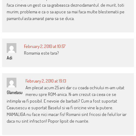
faca cineva un gest ca sa grabeasca deznodamantul. de murit, toti
murim; problema e ca o sa apuce sa mai faca multe blestematii pe
pamantul asta amarat pana sa se duca.
February 2, 2010 at 10:57
Romamia este tara?
Adi
February 2, 2010 at 19:13
Am plecat acum 25 ani dar cu coada ochiului m-am uitat
Glanetasu
mereu spre ROM-anica. N-am crezut ca ceea ce se
intimpla va fi posibil. E nevoie de barbati? Cum a fost suportat
Ceausescu e suportat Baselul si va fi oricine vine la putere.
MAMALIGA nu face nici macar fis! Romanii sint fricosi de felul lor iar
daca nu sint infractori! Popor lipsit de nuante.