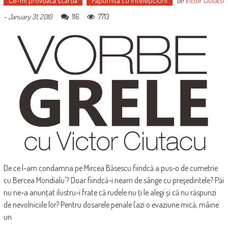
Ce-mi provoaca scarba
Papornita cu intelepciuni
de
Victor Ciutacu
116
7713
-
January 31, 2010
De ce l-am condamna pe Mircea Băsescu fiindcă a pus-o de cumetrie
cu Bercea Mondialu'? Doar fiindcă-i neam de sânge cu preşedintele? Păi
nu ne-a anunţat ilustru-i frate că rudele nu ţi le alegi şi că nu răspunzi
de nevolniciile lor? Pentru dosarele penale (azi o evaziune mică, mâine
un