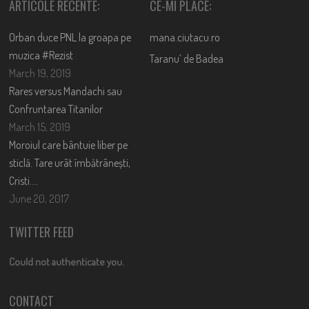
ARTICOLE RECENTE:
CE-MI PLACE:
Orban duce PNL la groapa pe
mana.ciutacu.ro
muzica #Rezist
Taranu’ de Badea
March 19, 2019
Rares versus Mandachi sau
Confruntarea Titanilor
March 15, 2019
Moroiul care bântuie liber pe
sticlă. Tare urât îmbătrânești,
Cristi….
June 20, 2017
TWITTER FEED
Could not authenticate you.
CONTACT