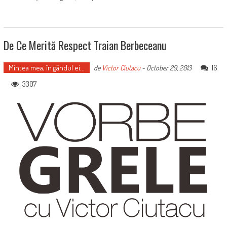
De Ce Merită Respect Traian Berbeceanu
Mintea mea, în gândul ei...
16
de
Victor Ciutacu
-
October 29, 2013
3307