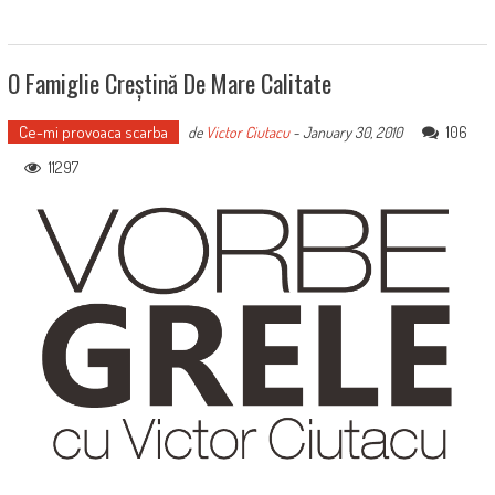
O Famiglie Creștină De Mare Calitate
Ce-mi provoaca scarba
106
de
Victor Ciutacu
-
January 30, 2010
11297