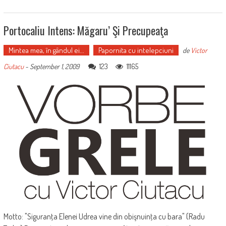
Portocaliu Intens: Măgaru’ Şi Precupeaţa
Mintea mea, în gândul ei...
Papornita cu intelepciuni
de
Victor
123
11165
Ciutacu
-
September 1, 2009
Motto: "Siguranţa Elenei Udrea vine din obişnuinţa cu bara" (Radu