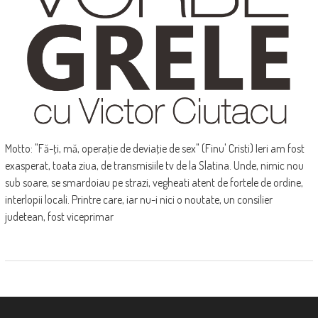
Motto: "Fă-ţi, mă, operaţie de deviaţie de sex" (Finu' Cristi) Ieri am fost
exasperat, toata ziua, de transmisiile tv de la Slatina. Unde, nimic nou
sub soare, se smardoiau pe strazi, vegheati atent de fortele de ordine,
interlopii locali. Printre care, iar nu-i nici o noutate, un consilier
judetean, fost viceprimar