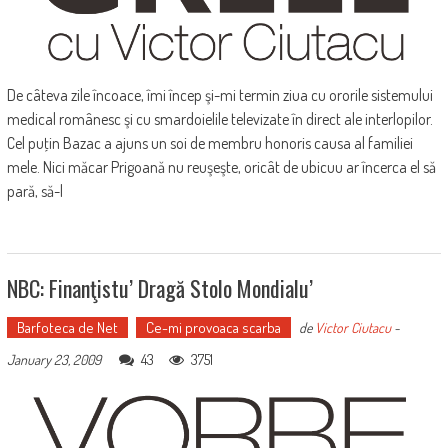
De câteva zile încoace, îmi încep şi-mi termin ziua cu ororile sistemului
medical românesc şi cu smardoielile televizate în direct ale interlopilor.
Cel puţin Bazac a ajuns un soi de membru honoris causa al familiei
mele. Nici măcar Prigoană nu reuşeşte, oricât de ubicuu ar încerca el să
pară, să-l
NBC: Finanţistu’ Dragă Stolo Mondialu’
Barfoteca de Net
Ce-mi provoaca scarba
de
Victor Ciutacu
-
43
3751
January 23, 2009