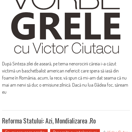
După Sinteza zilei de aseară, pe tema nenorocirii căreia i-a căzut
victimă un baschetbalist american nefericit care spera să iasă din
foame în România, acum, la rece, vă spun că mi-am dat seama că nu
mai am nervi să duc o emisiune zilnică. Dacă nu lua Gâdea foc, săream
eu
Reforma Statului: Azi, Mondializarea .ro