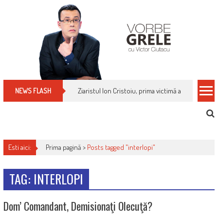
Skip
to
content
Ziaristul Ion Cristoiu, prima victimă a noi cenzuri 
NEWS FLASH
Esti aici:
Prima pagină >
Posts tagged "interlopi"
TAG: INTERLOPI
Dom’ Comandant, Demisionaţi Olecuţă?