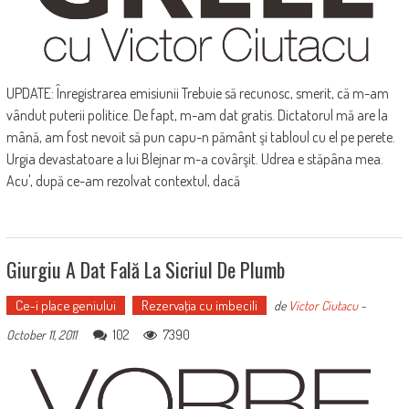
UPDATE: Înregistrarea emisiunii Trebuie să recunosc, smerit, că m-am
vândut puterii politice. De fapt, m-am dat gratis. Dictatorul mă are la
mână, am fost nevoit să pun capu-n pământ şi tabloul cu el pe perete.
Urgia devastatoare a lui Blejnar m-a covârşit. Udrea e stăpâna mea.
Acu', după ce-am rezolvat contextul, dacă
Giurgiu A Dat Fală La Sicriul De Plumb
Ce-i place geniului
Rezervaţia cu imbecili
de
Victor Ciutacu
-
102
7390
October 11, 2011