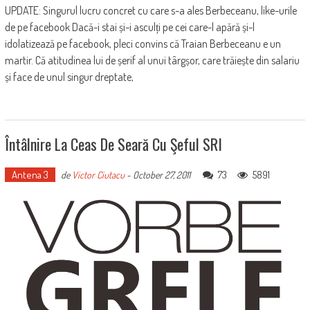
UPDATE: Singurul lucru concret cu care s-a ales Berbeceanu, like-urile
de pe facebook Dacă-i stai și-i asculți pe cei care-l apără și-l
idolatizează pe facebook, pleci convins că Traian Berbeceanu e un
martir. Că atitudinea lui de șerif al unui târgșor, care trăiește din salariu
și face de unul singur dreptate,
Întâlnire La Ceas De Seară Cu Şeful SRI
Antena 3
73
5891
de
Victor Ciutacu
-
October 27, 2011