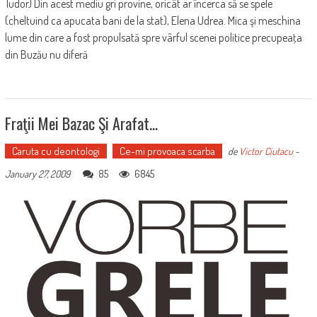
Tudor) Din acest mediu gri provine, oricât ar încerca să se spele
(cheltuind ca apucata bani de la stat), Elena Udrea. Mica şi meschina
lume din care a fost propulsată spre vârful scenei politice precupeaţa
din Buzău nu diferă
Fraţii Mei Bazac Şi Arafat…
Caruta cu deontologi
Ce-mi provoaca scarba
de
Victor Ciutacu
-
85
6845
January 27, 2009