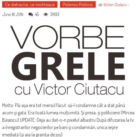
Ce dixtractie, ce mishteaux
Polemici Politice
de
Victor Ciutacu
-
45
3993
June 18, 2014
Motto: Păi aşa era tot mersul făcut: să-l condamne cât a stat până
acum şi gata. Era toată lumea mulţumită. Şi presa, şi politicienii (Mircea
Băsescu) UPDATE: Deja au dat-o-n pixelul albastru După difuzarea la tv
a înregistrarilor negocierilor pe bani şi condamnări, unica ieşire
imediată (şi aia la graniţa de jos)