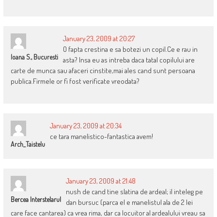
January 23, 2009 at 20:27
O fapta crestina e sa botezi un copil.Ce e rau in
Ioana S., Bucuresti
asta? Insa eu as intreba daca tatal copilului are
carte de munca sau afaceri cinstite,mai ales cand sunt persoana
publica.Firmele or fi fost verificate vreodata?
January 23, 2009 at 20:34
ce tara manelistico-fantastica avem!
Arch_Taistelu
January 23, 2009 at 21:48
nush de cand tine slatina de ardeal; il inteleg pe
Bercea Interstelarul
dan bursuc (parca el e manelistul ala de 2 lei
care face cantarea) ca vrea rima, dar ca locuitor al ardealului vreau sa