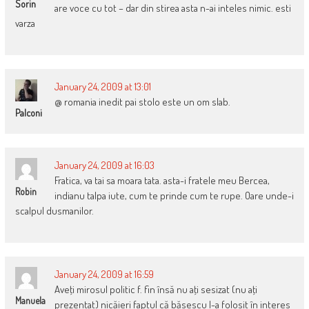
Sorin
are voce cu tot – dar din stirea asta n-ai inteles nimic. esti
varza
January 24, 2009 at 13:01
@ romania inedit pai stolo este un om slab.
Palconi
January 24, 2009 at 16:03
Fratica, va tai sa moara tata. asta-i fratele meu Bercea,
Robin
indianu talpa iute, cum te prinde cum te rupe. Oare unde-i
scalpul dusmanilor.
January 24, 2009 at 16:59
Aveţi mirosul politic f. fin însă nu aţi sesizat (nu aţi
Manuela
prezentat) nicăieri faptul că băsescu l-a folosit în interes