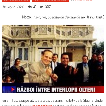
43
3752
January 23, 2009
Motto:
“Fă-ţi, mă, operaţie de deviaţie de sex”
(Finu’ Cristi)
Ieri am fost exasperat, toata ziua, de transmisiile tv de la Slatina. Unde,
nimic nou sub soare,
se smardoiau
pe strazi, vegheati atent de fortele