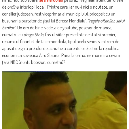
de
ordine
, interlopii locali. Printre care, iar nu-i nici o noutate, un
consilier judetean, fost viceprimar al municipiului, pricopsit cu un
buzunar la purtator de şişul lui Bercea Mondialu’,
“regele oltenilor, seful
banilor”
. Un om de bine, vedeta de youtube, posesor de manea,
cumatru cu
draga Stolo
, fostul viitor presedinte de stat si premier,
renumitul finantist de talie mondiala, tipul acela serios si extrem de
apasat de grija pretului de achizitie a curentului electric la republica
economica sovietica Alro Slatina. Pana la urma, ne mai mira ceva in
ţara NBC (nunti, botezuri, cumetrii)?