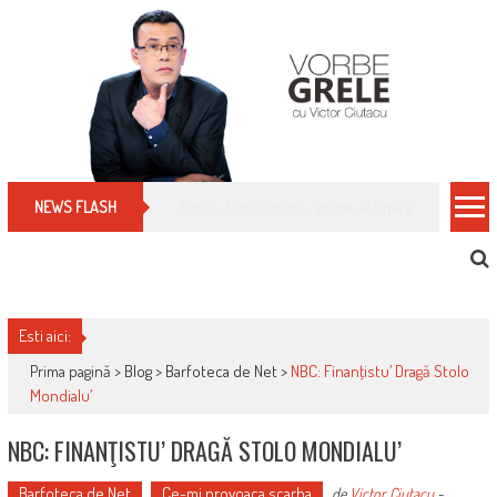
Skip
to
content
Cum îți schimbi, rapid, gratuit și eficient, furniz
NEWS FLASH
Esti aici:
Prima pagină >
Blog
>
Barfoteca de Net
>
NBC: Finanţistu’ Dragă Stolo
Mondialu’
NBC: FINANŢISTU’ DRAGĂ STOLO MONDIALU’
Barfoteca de Net
Ce-mi provoaca scarba
de
Victor Ciutacu
-