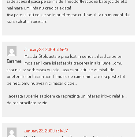
si de aceea il joaca pe sarma de Theodor!Practic isi bate joc de el.O
mai mare umilinta nu cred ca exista!
Asa patesc toti cei ce se imprietenesc cu Tiranul- la un moment dat
sunt calcati in picioare.
January 23, 2009 at 14:23
Ma… da` Stolo asta e prea luat in serios… il vad ca pe un
Caramea
mos senil care isi asteapta trecerea in alta lume …omu
asta nici sa vorbeasca nu stie …asa ca nu stiu ce va mirati de
prieteniile lui [nici in acel filmulet de campanie care era peste tot
pe net…omu nu avea nici macar dictie…
…aceasta rudenie sa zicem ca reprezinta un interes intr-o relatie …
de reciprocitate sa zic
January 23, 2009 at 14:27