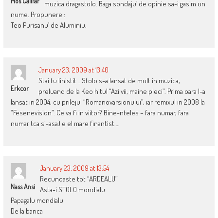
Mos Califar
muzica dragastolo. Baga sondaju’ de opinie sa-i gasim un
nume. Propunere :
Teo Purisanu’ de Aluminiu.
January 23, 2009 at 13:40
Stai tu linistit… Stolo s-a lansat de mult in muzica,
Erkcor
preluand de la Keo hitul “Azi vii, maine pleci”. Prima oara l-a
lansat in 2004, cu prilejul “Romanovarsionului”, iar remixul in 2008 la
“Fesenevision”. Ce va fi in viitor? Bine-nteles – fara numar, fara
numar (ca si-asa) e el mare finantist….
January 23, 2009 at 13:54
Recunoaste tot “ARDEALU”
Nass Ansi
Asta-i STOLO mondialu
Papagalu mondialu
De la banca