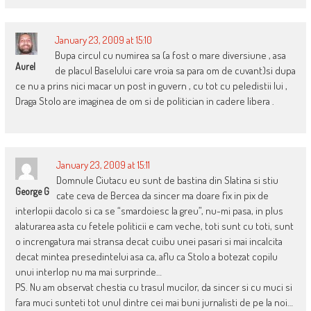
January 23, 2009 at 15:10
Bupa circul cu numirea sa (a fost o mare diversiune , asa
Aurel
de placul Baselului care vroia sa para om de cuvant)si dupa
ce nu a prins nici macar un post in guvern , cu tot cu peledistii lui ,
Draga Stolo are imaginea de om si de politician in cadere libera .
January 23, 2009 at 15:11
Domnule Ciutacu eu sunt de bastina din Slatina si stiu
George G
cate ceva de Bercea da sincer ma doare fix in pix de
interlopii dacolo si ca se “smardoiesc la greu”, nu-mi pasa, in plus
alaturarea asta cu fetele politicii e cam veche, toti sunt cu toti, sunt
o increngatura mai stransa decat cuibu unei pasari si mai incalcita
decat mintea presedintelui asa ca, aflu ca Stolo a botezat copilu
unui interlop nu ma mai surprinde…
PS. Nu am observat chestia cu trasul mucilor, da sincer si cu muci si
fara muci sunteti tot unul dintre cei mai buni jurnalisti de pe la noi…