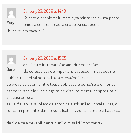
January 23, 2009 at 14:48
Ca care e problema lu matale,ba mincatias nu ma poate
Mery
omu sa se cruscreasca si boteza ciudosule.
Hai ca te-am pacalit:-))
January 23, 2009 at 15:05
am si eu o intrebare/nelamurire de profan.
Doru
de ce este asa de important basescu – incat devine
subiectul central pentru toata presa/politica etc.
ce vreau sa spun: dintre toate subiectele bune/rele din orice
aspect al societatii se alege sa se discute mereu despre una si
aceeasi persoana.
sau altfel spus: suntem de acord ca sunt unii mult mai aiurea, cu
functii importante, dar nu sunt luati in vizor. singurule e basescu.
deci de ce a devenit pentur unii o miza fff importanta?