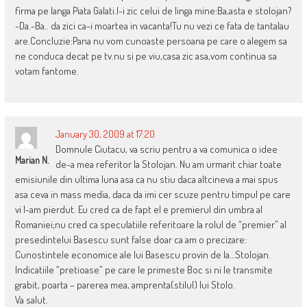
firma pe langa Piata Galati.I-i zic celui de linga mine:Ba,asta e stolojan?
-Da.-Ba.. da zici ca-i moartea in vacanta!Tu nu vezi ce fata de tantalau
are.Concluzie:Pana nu vom cunoaste persoana pe care o alegem sa
ne conduca decat pe tv.nu si pe viu,casa zic asa,vom continua sa
votam fantome.
January 30, 2009 at 17:20
Domnule Ciutacu, va scriu pentru a va comunica o idee
Marian N.
de-a mea referitor la Stolojan. Nu am urmarit chiar toate
emisiunile din ultima luna asa ca nu stiu daca altcineva a mai spus
asa ceva in mass media, daca da imi cer scuze pentru timpul pe care
vi l-am pierdut. Eu cred ca de fapt el e premierul din umbra al
Romaniei;nu cred ca speculatiile referitoare la rolul de “premier” al
presedintelui Basescu sunt false doar ca am o precizare:
Cunostintele economice ale lui Basescu provin de la…Stolojan.
Indicatiile “pretioase” pe care le primeste Boc si ni le transmite
grabit, poarta – parerea mea, amprenta(stilul) lui Stolo.
Va salut.