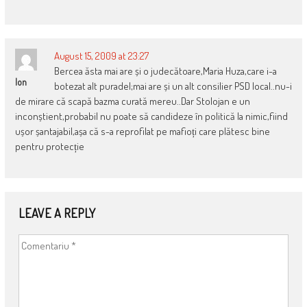
August 15, 2009 at 23:27
Bercea ăsta mai are și o judecătoare,Maria Huza,care i-a
Ion
botezat alt puradel;mai are și un alt consilier PSD local..nu-i
de mirare că scapă bazma curată mereu..Dar Stolojan e un
inconștient,probabil nu poate să candideze în politică la nimic,fiind
ușor șantajabil,așa că s-a reprofilat pe mafioți care plătesc bine
pentru protecție
LEAVE A REPLY