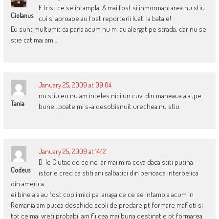
E trist ce se intampla! A mai fost si inmormantarea nu stiu
Ciolanus
cui si aproape au fost reporterii luati la bataie!
Eu sunt multumit ca pana acum nu m-au alergat pe strada, dar nu se
stie cat mai am…
January 25, 2009 at 09:04
nu stiu eu nu am inteles nici un cuv. din maneaua aia ,pe
Tania
bune…poate mi s-a desobisnuit urechea,nu stiu.
January 25, 2009 at 14:12
D-le Ciutac de ce ne-ar mai mira ceva daca stiti putina
Codeus
istorie cred ca stiti ani salbatici din perioada interbelica
din america
ei bine aia au fost copii mici pa lanaga ce ce se intampla acum in
Romania am putea deschide scoli de predare pt formare mafioti si
tot ce mai vreti probabil am fii cea mai buna destinatie pt formarea