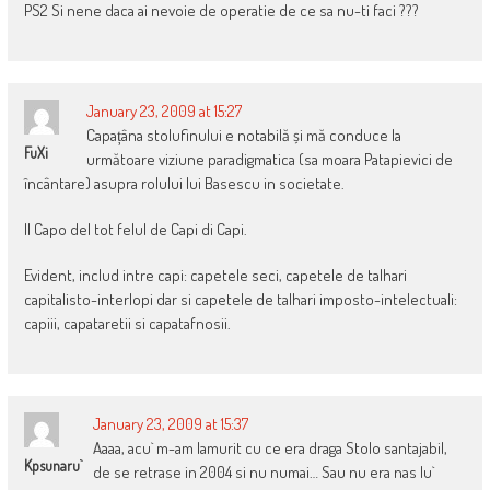
PS2 Si nene daca ai nevoie de operatie de ce sa nu-ti faci ???
January 23, 2009 at 15:27
Capațâna stolufinului e notabilă și mă conduce la
FuXi
următoare viziune paradigmatica (sa moara Patapievici de
încântare) asupra rolului lui Basescu in societate.
Il Capo del tot felul de Capi di Capi.
Evident, includ intre capi: capetele seci, capetele de talhari
capitalisto-interlopi dar si capetele de talhari imposto-intelectuali:
capiii, capataretii si capatafnosii.
January 23, 2009 at 15:37
Aaaa, acu` m-am lamurit cu ce era draga Stolo santajabil,
Kpsunaru`
de se retrase in 2004 si nu numai… Sau nu era nas lu`