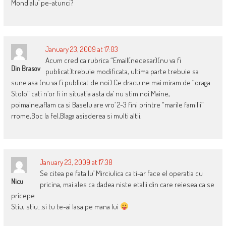
Mondialu` pe-atunci?
January 23, 2009 at 17:03
Acum cred ca rubrica “Email(necesar)(nu va fi
Din Brasov
publicat)trebuie modificata, ultima parte trebuie sa
sune asa (nu va fi publicat de noi).Ce dracu ne mai miram de “draga
Stolo” cati n’or fi in situatia asta da’ nu stim noi.Maine,
poimaine,aflam ca si Baselu are vro’ 2-3 fini printre “marile familii”
rrome,Boc la fel,Blaga asisderea si multi altii.
January 23, 2009 at 17:38
Se citea pe fata lu’ Mirciulica ca ti-ar face el operatia cu
Nicu
pricina, mai ales ca dadea niste etalii din care reiesea ca se
pricepe
Stiu, stiu…si tu te-ai lasa pe mana lui