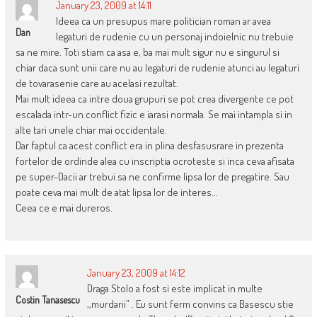
January 23, 2009 at 14:11
Ideea ca un presupus mare politician roman ar avea
Dan
legaturi de rudenie cu un personaj indoielnic nu trebuie
sa ne mire. Toti stiam ca asa e, ba mai mult sigur nu e singurul si
chiar daca sunt unii care nu au legaturi de rudenie atunci au legaturi
de tovarasenie care au acelasi rezultat.
Mai mult ideea ca intre doua grupuri se pot crea divergente ce pot
escalada intr-un conflict fizic e iarasi normala. Se mai intampla si in
alte tari unele chiar mai occidentale.
Dar faptul ca acest conflict era in plina desfasusrare in prezenta
fortelor de ordinde alea cu inscriptia ocroteste si inca ceva afisata
pe super-Dacii ar trebui sa ne confirme lipsa lor de pregatire. Sau
poate ceva mai mult de atat lipsa lor de interes…
Ceea ce e mai dureros.
January 23, 2009 at 14:12
Draga Stolo a fost si este implicat in multe
Costin Tanasescu
,,murdarii” . Eu sunt ferm convins ca Basescu stie