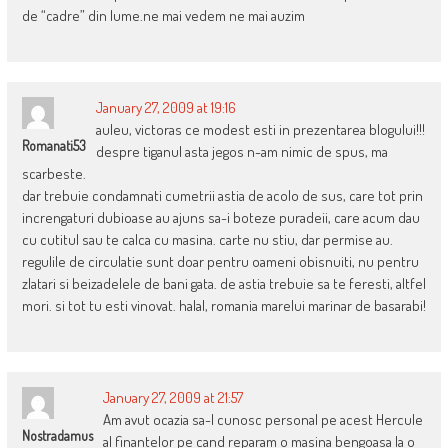
de “cadre” din lume.ne mai vedem ne mai auzim
January 27, 2009 at 19:16
auleu, victoras ce modest esti in prezentarea blogului!!!
Romanati53
despre tiganul asta jegos n-am nimic de spus, ma
scarbeste.
dar trebuie condamnati cumetrii astia de acolo de sus, care tot prin
increngaturi dubioase au ajuns sa-i boteze puradeii, care acum dau
cu cutitul sau te calca cu masina. carte nu stiu, dar permise au.
regulile de circulatie sunt doar pentru oameni obisnuiti, nu pentru
zlatari si beizadelele de bani gata. de astia trebuie sa te feresti, altfel
mori. si tot tu esti vinovat. halal, romania marelui marinar de basarabi!
January 27, 2009 at 21:57
Am avut ocazia sa-l cunosc personal pe acest Hercule
Nostradamus
al finantelor pe cand reparam o masina bengoasa la o