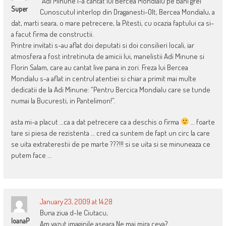
“Adi Minune i-a cantat lui Bercea Mondialu pe bani grei
Super
Cunoscutul interlop din Draganesti-Olt, Bercea Mondialu, a
dat, marti seara, o mare petrecere, la Pitesti, cu ocazia faptului ca si-
a facut firma de constructii.
Printre invitati s-au aflat doi deputati si doi consilieri locali, iar
atmosfera a fost intretinuta de amicii lui, manelistii Adi Minune si
Florin Salam, care au cantat live pana in zori. Freza lui Bercea
Mondialu s-a aflat in centrul atentiei si chiar a primit mai multe
dedicatii de la Adi Minune: “Pentru Bercica Mondialu care se tunde
numai la Bucuresti, in Pantelimon!”.
asta mi-a placut …ca a dat petrecere ca a deschis o firma
… foarte
tare si piesa de rezistenta … cred ca suntem de fapt un circ la care
se uita extraterestii de pe marte ???!!! si se uita si se minuneaza ce
putem face …
January 23, 2009 at 14:28
Buna ziua d-le Ciutacu,
IoanaP
Am vazut imaginile aseara.Ne mai mira ceva?