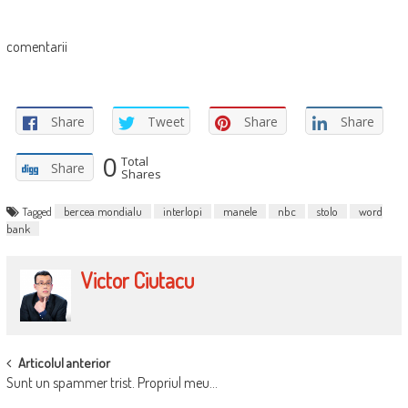
comentarii
Share
Tweet
Share
Share
0
Total
Share
Shares
Tagged
bercea mondialu
interlopi
manele
nbc
stolo
word
bank
Victor Ciutacu
POST
Articolul anterior
Sunt un spammer trist. Propriul meu…
NAVIGATION