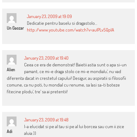
January 23, 2009 at 19:09
Dedicatie pentru baselu si dragastolo…
Un Gaozar
http://www.youtube.com/watch?v=aulPLvSQplA
January 23, 2009 at 19:40
Ceea ce era de demonstrat! Baietii astia sunt o apa si-un
Alien
pamant, ce mi-e draga stolo ce mi-e mondialu’, nu vad
diferenta dacat in crestetul capului! Desigur, au aspiratii si filosofii
comune, ca nu poti, tu mondial cu renume, sa lasi sa-ti boteze
fitecine plodu’, tre’ sa ai pretentii!
January 23, 2009 at 19:48
l-a elucidat si pe al tau si pe al lui borcea sau cum ii zice
Adi
aluia:))