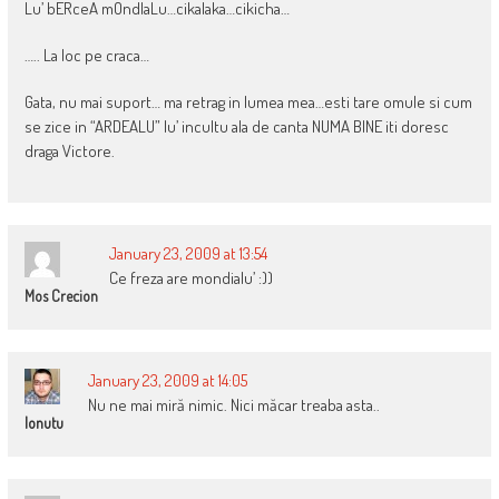
Lu’ bERceA mOndIaLu…cikalaka…cikicha…
….. La loc pe craca…
Gata, nu mai suport… ma retrag in lumea mea…esti tare omule si cum
se zice in “ARDEALU” lu’ incultu ala de canta NUMA BINE iti doresc
draga Victore.
January 23, 2009 at 13:54
Ce freza are mondialu’ :))
Mos Crecion
January 23, 2009 at 14:05
Nu ne mai miră nimic. Nici măcar treaba asta..
Ionutu