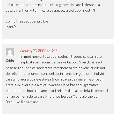
Imi pare rau ca m-am nascut intr-o generatie care traieste asa
ceva.O mai fi un viitor in care sa traiasca altfel copii nostri?!
Cu mult respect pentru Dvs.,
IoanaP
January 23, 2009 at 14:35
in mod normal,tovarasul stolojan trebuia sa dea niste
Cristu
explicatii pan’ acum. de ce n-a facut-o?? ieri,tovarasul
basescu spunea ca societatea romaneasca are nevoie iar din nou
de reforme profunde. suna cel putin ironic din gura unui individ
care ,impreuna cu nevasta-sa & cu fiica-sa cea mare,n-au fost in
stare s-o-nvete p-aia mica,tovarasa elena basescu,gramatica
elementara a limbii romane. marii reformatori ai societatii romanesti
raman oamenii de valoare k Terchea Bercea Mondialu sau cum
Dracu’ l-o fi chemand.