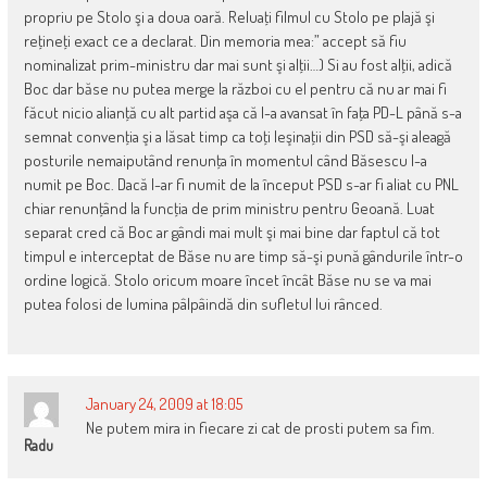
propriu pe Stolo şi a doua oară. Reluaţi filmul cu Stolo pe plajă şi
reţineţi exact ce a declarat. Din memoria mea:” accept să fiu
nominalizat prim-ministru dar mai sunt şi alţii…) Si au fost alţii, adică
Boc dar băse nu putea merge la război cu el pentru că nu ar mai fi
făcut nicio alianţă cu alt partid aşa că l-a avansat în faţa PD-L până s-a
semnat convenţia şi a lăsat timp ca toţi leşinaţii din PSD să-şi aleagă
posturile nemaiputând renunţa în momentul când Băsescu l-a
numit pe Boc. Dacă l-ar fi numit de la început PSD s-ar fi aliat cu PNL
chiar renunţând la funcţia de prim ministru pentru Geoană. Luat
separat cred că Boc ar gândi mai mult şi mai bine dar faptul că tot
timpul e interceptat de Băse nu are timp să-şi pună gândurile într-o
ordine logică. Stolo oricum moare încet încât Băse nu se va mai
putea folosi de lumina pâlpâindă din sufletul lui rânced.
January 24, 2009 at 18:05
Ne putem mira in fiecare zi cat de prosti putem sa fim.
Radu