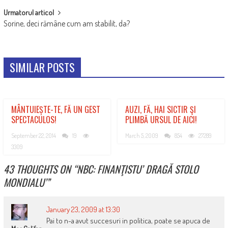
Urmatorul articol
Sorine, deci rămâne cum am stabilit, da?
SIMILAR POSTS
MÂNTUIEȘTE-TE, FĂ UN GEST
AUZI, FĂ, HAI SICTIR ŞI
SPECTACULOS!
PLIMBĂ URSUL DE AICI!
September 22, 2014
19
March 5, 2009
854
27289
3309
43 THOUGHTS ON “
NBC: FINANŢISTU’ DRAGĂ STOLO
MONDIALU’
”
January 23, 2009 at 13:30
Pai to n-a avut succesuri in politica, poate se apuca de