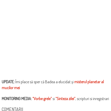
UPDATE:
Îmi place să sper că Badea a elucidat şi
misterul planetar al
mucilor mei
MONITORING MEDIA:
“Vorbe grele”
si
“Sinteza zilei”
, scripturi si inregistrari
COMENTARII