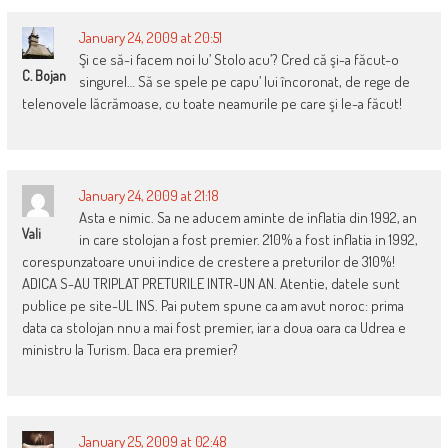
January 24, 2009 at 20:51
Şi ce să-i facem noi lu’ Stolo acu’? Cred că şi-a făcut-o
C. Bojan
singurel… Să se spele pe capu’ lui încoronat, de rege de
telenovele lăcrămoase, cu toate neamurile pe care şi le-a făcut!
January 24, 2009 at 21:18
Asta e nimic. Sa ne aducem aminte de inflatia din 1992, an
Vali
in care stolojan a fost premier. 210% a fost inflatia in 1992,
corespunzatoare unui indice de crestere a preturilor de 310%!
ADICA S-AU TRIPLAT PRETURILE INTR-UN AN. Atentie, datele sunt
publice pe site-UL INS. Pai putem spune ca am avut noroc: prima
data ca stolojan nnu a mai fost premier, iar a doua oara ca Udrea e
ministru la Turism. Daca era premier?
January 25, 2009 at 02:48