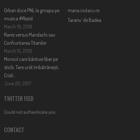
Orban duce PNL la groapa pe
mana.ciutacu.ro
muzica #Rezist
Taranu’ de Badea
March 19, 2019
Rares versus Mandachi sau
Confruntarea Titanilor
March 15, 2019
Moroiul care bântuie liber pe
sticlă. Tare urât îmbătrânești,
Cristi….
June 20, 2017
TWITTER FEED
Could not authenticate you.
CONTACT