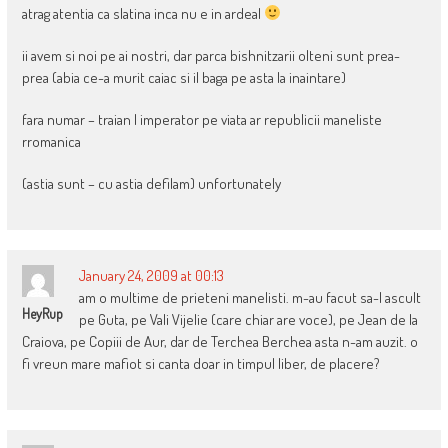
atrag atentia ca slatina inca nu e in ardeal
ii avem si noi pe ai nostri, dar parca bishnitzarii olteni sunt prea-
prea (abia ce-a murit caiac si il baga pe asta la inaintare)
fara numar – traian I imperator pe viata ar republicii maneliste
rromanica
(astia sunt – cu astia defilam) unfortunately
January 24, 2009 at 00:13
am o multime de prieteni manelisti. m-au facut sa-l ascult
HeyRup
pe Guta, pe Vali Vijelie (care chiar are voce), pe Jean de la
Craiova, pe Copiii de Aur, dar de Terchea Berchea asta n-am auzit. o
fi vreun mare mafiot si canta doar in timpul liber, de placere?