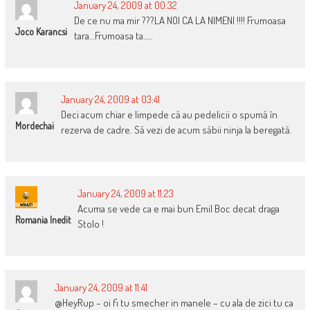
January 24, 2009 at 00:32
De ce nu ma mir ???LA NOI CA LA NIMENI !!!! Frumoasa
Joco Karancsi
tara…Frumoasa ta…..
January 24, 2009 at 03:41
Deci acum chiar e limpede că au pedelicii o spumă în
Mordechai
rezerva de cadre. Să vezi de acum săbii ninja la beregată.
January 24, 2009 at 11:23
Acuma se vede ca e mai bun Emil Boc decat draga
Romania Inedit
Stolo !
January 24, 2009 at 11:41
@HeyRup – oi fi tu smecher in manele – cu ala de zici tu ca