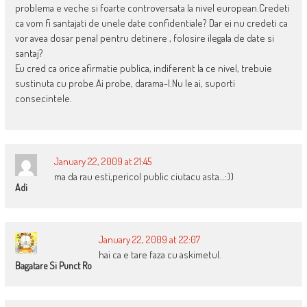
problema e veche si foarte controversata la nivel european.Credeti
ca vom fi santajati de unele date confidentiale? Dar ei nu credeti ca
vor avea dosar penal pentru detinere , folosire ilegala de date si
santaj?
Eu cred ca orice afirmatie publica, indiferent la ce nivel, trebuie
sustinuta cu probe.Ai probe, darama-l.Nu le ai, suporti
consecintele.
January 22, 2009 at 21:45
ma da rau esti,pericol public ciutacu asta…:))
Adi
January 22, 2009 at 22:07
hai ca e tare faza cu askimetul.
Bagatare Si Punct Ro