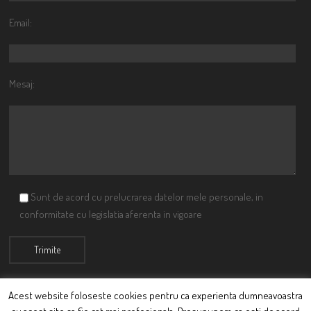
Email:
Mesaj:
Sunt de acord cu prelucrarea datelor mele personale, in
conformitate cu legislatia aferenta in vigoare
Acest website foloseste cookies pentru ca experienta dumneavoastra