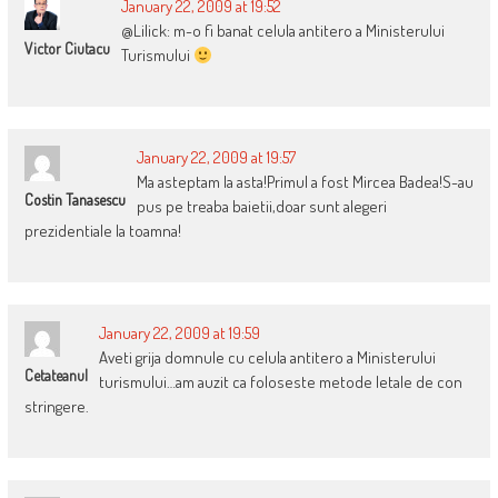
January 22, 2009 at 19:52
@Lilick: m-o fi banat celula antitero a Ministerului
Victor Ciutacu
Turismului
January 22, 2009 at 19:57
Ma asteptam la asta!Primul a fost Mircea Badea!S-au
Costin Tanasescu
pus pe treaba baietii,doar sunt alegeri
prezidentiale la toamna!
January 22, 2009 at 19:59
Aveti grija domnule cu celula antitero a Ministerului
Cetateanul
turismului…am auzit ca foloseste metode letale de con
stringere.