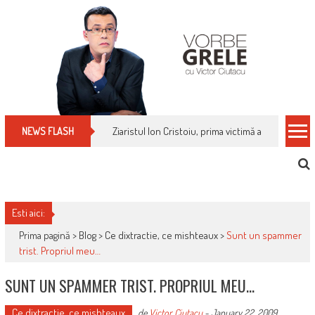
Skip
to
content
Cum îți schimbi, rapid, gratuit și eficient, furniz
NEWS FLASH
Esti aici:
Prima pagină >
Blog
>
Ce dixtractie, ce mishteaux
>
Sunt un spammer
trist. Propriul meu…
SUNT UN SPAMMER TRIST. PROPRIUL MEU…
Ce dixtractie, ce mishteaux
de
Victor Ciutacu
-
January 22, 2009