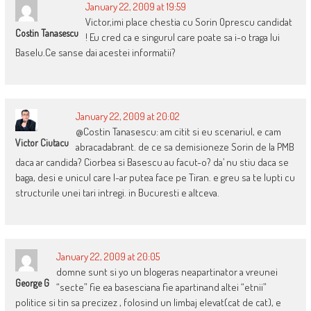
January 22, 2009 at 19:59
Victor,imi place chestia cu Sorin Oprescu candidat
Costin Tanasescu
! Eu cred ca e singurul care poate sa i-o traga lui
Baselu.Ce sanse dai acestei informatii?
January 22, 2009 at 20:02
@Costin Tanasescu: am citit si eu scenariul, e cam
Victor Ciutacu
abracadabrant. de ce sa demisioneze Sorin de la PMB
daca ar candida? Ciorbea si Basescu au facut-o? da’ nu stiu daca se
baga, desi e unicul care l-ar putea face pe Tiran. e greu sa te lupti cu
structurile unei tari intregi. in Bucuresti e altceva.
January 22, 2009 at 20:05
domne sunt si yo un blogeras neapartinator a vreunei
George G
“secte” fie ea basesciana fie apartinand altei “etnii”
politice si tin sa precizez , folosind un limbaj elevat(cat de cat), e