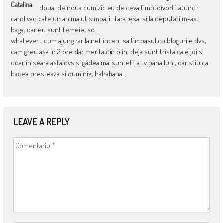
Catalina
doua, de noua cum zic eu de ceva timp(divort) atunci
cand vad cate un animalut simpatic fara lesa. si la deputati m-as
baga, dar eu sunt femeie, so…
whatever….cum ajung rar la net incerc sa tin pasul cu blogurile dvs,
cam greu asa in 2 ore dar merita din plin, deja sunt trista ca e joi si
doar in seara asta dvs si gadea mai sunteti la tv pana luni, dar stiu ca
badea presteaza si duminik, hahahaha…
LEAVE A REPLY