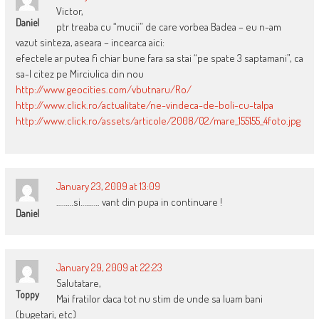
Victor,
Daniel
ptr treaba cu “mucii” de care vorbea Badea – eu n-am
vazut sinteza, aseara – incearca aici:
efectele ar putea fi chiar bune fara sa stai “pe spate 3 saptamani”, ca
sa-l citez pe Mirciulica din nou
http://www.geocities.com/vbutnaru/Ro/
http://www.click.ro/actualitate/ne-vindeca-de-boli-cu-talpa
http://www.click.ro/assets/articole/2008/02/mare_155155_4foto.jpg
January 23, 2009 at 13:09
………si………. vant din pupa in continuare !
Daniel
January 29, 2009 at 22:23
Salutatare,
Toppy
Mai fratilor daca tot nu stim de unde sa luam bani
(bugetari, etc)