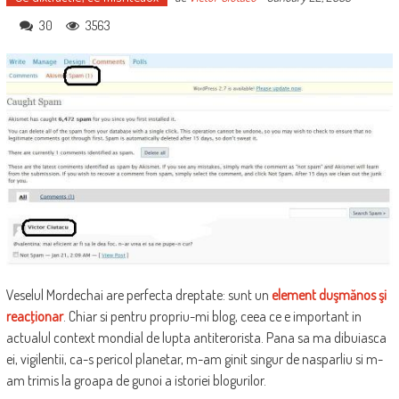
30
3563
Veselul Mordechai are perfecta dreptate: sunt un
element duşmănos şi
reacţionar
. Chiar si pentru propriu-mi blog, ceea ce e important in
actualul context mondial de lupta antiterorista. Pana sa ma dibuiasca
ei, vigilentii, ca-s pericol planetar, m-am ginit singur de nasparliu si m-
am trimis la groapa de gunoi a istoriei blogurilor.