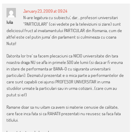
January 23, 2009 at 09:24
N-are legatura cu subiectu’, dar….profesori universitari
Iulia
“PARTICULARI” (cei vedete pe la televiziuni si ziare) sunt
deliciosul fruct al invatamantului PARTICULAR din Romania, cum de
altfel este cel putin juma’ din parlament si culmineaza cu coana
Nutzi!
Datorita lor tre’ sa facem plecaciuni ca NICIO universitate din tara
noastra draga NU se afla in primele 500 ale lumii (si daca ar fi vreuna
in stare de performanta ar BANA-O cu siguranta universitarii
particulari). Dezmatul prezentat e o mica parte a performantelor de
care sunt capabili cei ajunsi PROFESOR UNIVERSITAR in urma
studiilor urmate la particulari sau in urma cotizarii…(care cum au
putut si ei!)
Ramane doar sa nu uitam ca avem si materie cenusie de calitate,
care face inca fata si ca RAHATII prezentati nu reusesc sa faca fata
titlului.