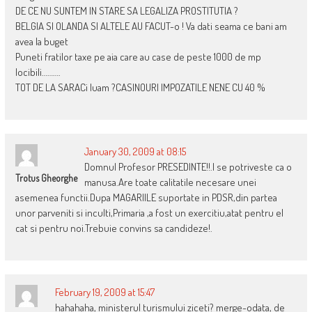
DE CE NU SUNTEM IN STARE SA LEGALIZA PROSTITUTIA ?
BELGIA SI OLANDA SI ALTELE AU FACUT-o ! Va dati seama ce bani am
avea la buget
Puneti fratilor taxe pe aia care au case de peste 1000 de mp
locibili……….
TOT DE LA SARACi luam ?CASINOURI IMPOZATILE NENE CU 40 %
January 30, 2009 at 08:15
Domnul Profesor PRESEDINTE!!.I se potriveste ca o
Trotus Gheorghe
manusa.Are toate calitatile necesare unei
asemenea functii.Dupa MAGARIILE suportate in PDSR,din partea
unor parveniti si inculti,Primaria ,a fost un exercitiu,atat pentru el
cat si pentru noi.Trebuie convins sa candideze!.
February 19, 2009 at 15:47
hahahaha, ministerul turismului ziceti? merge-odata, de