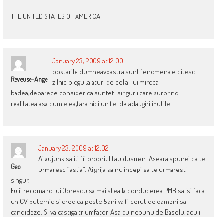
THE UNITED STATES OF AMERICA
January 23, 2009 at 12:00
postarile dumneavoastra sunt fenomenale.citesc
Reveuse-Ange
zilnic blogul,alaturi de cel al lui mircea
badea,deoarece consider ca sunteti singurii care surprind
realitatea asa cum e ea,fara nici un fel de adaugiri inutile.
January 23, 2009 at 12:02
Ai aujuns sa iti fii propriul tau dusman. Aseara spunei ca te
Geo
urmaresc “astia”. Ai grija sa nu incepi sa te urmaresti
singur.
Eu ii recomand lui Oprescu sa mai stea la conducerea PMB sa isi faca
un CV puternic si cred ca peste 5 ani va fi cerut de oameni sa
candideze. Si va castiga triumfator. Asa cu nebunu de Baselu, acu ii