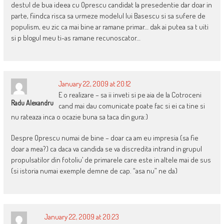
destul de bua ideea cu Oprescu candidat la presedentie dar doar in
parte, fiindca risca sa urmeze modelul lui Basescu si sa sufere de
populism, eu zic ca mai bine ar ramane primar… dak ai putea sa t uiti
si p blogul meu ti-as ramane recunoscator…
January 22, 2009 at 20:12
E o realizare – sa ii inveti si pe aia de la Cotroceni
Radu Alexandru
cand mai dau comunicate poate fac si ei ca tine si
nu rateaza inca o ocazie buna sa taca din gura:)
Despre Oprescu numai de bine – doar ca am eu impresia (sa fie
doar a mea?) ca daca va candida se va discredita intrand in grupul
propulsatilor din fotoliu’ de primarele care este in altele mai de sus
(si istoria numai exemple demne de cap. “asa nu” ne da)
January 22, 2009 at 20:23