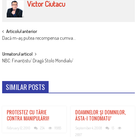
Victor Ciutacu
POST
Articolul anterior
Dacă m-aş putea recompensa cumva…
NAVIGATION
Urmatorul articol
NBC: Finanţistu’ Dragă Stolo Mondialu’
SIMILAR POSTS
PROTESTEZ CU TĂRIE
DOAMNELOR ŞI DOMNILOR,
CONTRA MANIPULĂRII!
ĂSTA-I TONOMATU’
February 12, 2010
234
11985
September 4, 2008
15
2697