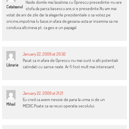
Haide domle mai lasatima cu Oprescu presedinte-nu are
Cetateanul
stofa,da parca basescu are,si e presedinte.Nu am mai
votat de ani de zile dar la alegerile prezidentiale o sa votez pe
oricine,impotriva lu base,in afara de geoana-asta ar insemna sa ne
conduca altcineva pt. ca geo e un papagal.
January 22, 2009 at 20:50
Pacat ca in afara de Oprescu nu mai sunt si alti potentiali
Librarie
catindati cu sanse reale. Ar fi fost mult mai interesant.
January 22, 2009 at 21:21
Eu cred ca avem nevoie de pana la urma si de un
Mihail
MEDIC.Poate ca va reusi operatia secolului.