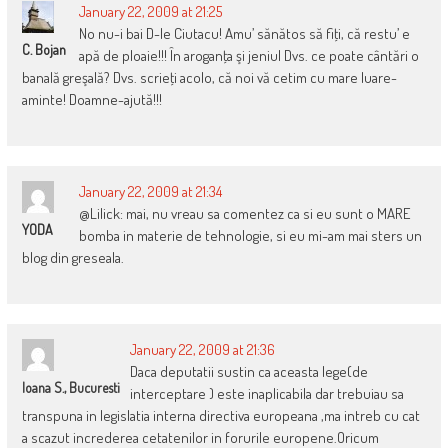
January 22, 2009 at 21:25
No nu-i bai D-le Ciutacu! Amu’ sănătos să fiţi, că restu’ e
C. Bojan
apă de ploaie!!! În aroganţa şi jeniul Dvs. ce poate cântări o
banală greşală? Dvs. scrieţi acolo, că noi vă cetim cu mare luare-
aminte! Doamne-ajută!!!
January 22, 2009 at 21:34
@Lilick: mai, nu vreau sa comentez ca si eu sunt o MARE
YODA
bomba in materie de tehnologie, si eu mi-am mai sters un
blog din greseala.
January 22, 2009 at 21:36
Daca deputatii sustin ca aceasta lege(de
Ioana S., Bucuresti
interceptare ) este inaplicabila dar trebuiau sa
transpuna in legislatia interna directiva europeana ,ma intreb cu cat
a scazut increderea cetatenilor in forurile europene.Oricum