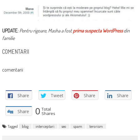
UPDATE:
Pentru rigoare, Masha a fost
prima suspecta WordPress
din
familie
COMENTARII
comentarii
Share
Tweet
Share
Share
0
Total
Share
Shares
Tagged
blog
interceptari
seo
spam
terorism