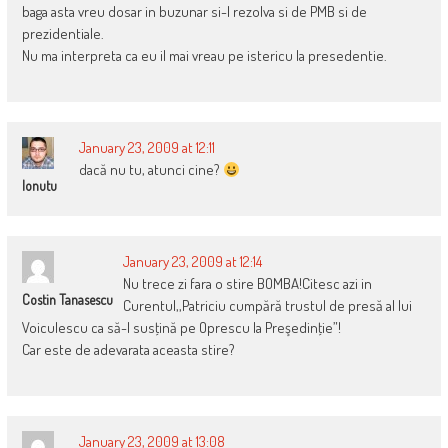
baga asta vreu dosar in buzunar si-l rezolva si de PMB si de
prezidentiale.
Nu ma interpreta ca eu il mai vreau pe istericu la presedentie.
January 23, 2009 at 12:11
dacă nu tu, atunci cine?
Ionutu
January 23, 2009 at 12:14
Nu trece zi fara o stire BOMBA!Citesc azi in
Costin Tanasescu
Curentul,,Patriciu cumpără trustul de presă al lui
Voiculescu ca să-l susţină pe Oprescu la Preşedinţie”!
Car este de adevarata aceasta stire?
January 23, 2009 at 13:08