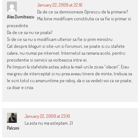
January 22, 2009 at 22:16
Da de ce sa demisioneze Oprescu de la primarie?
Alex.dumitrascu
Mai bine modificam constitutia ca sa fie si primar si
presedinte.
Da de ce sa nu se poata?
Si de ce sa nu o modificam ulterior sa fie si prim ministru .
Cat despre bloguri si site-uri si forumuri, se poate si cu stafete
calare, nu numai pe internet. Internetul sa ramana acolo, pentru
presidentie si servicii sa vorbeasca intre ei.
Pe timpuri la stafetele astea, adica la mail-uri,le zicea “olacari”. Erau
mai greu de interceptat si nu prea aveau tinere de minte, trebuia sa
le scrii totul cu amanuntime pe raboj, da o sa vedeti voi ca se poate,
ca doar e criza.
January 22, 2009 at 23:10
La asta nu ma asteptam ;))
Palconi