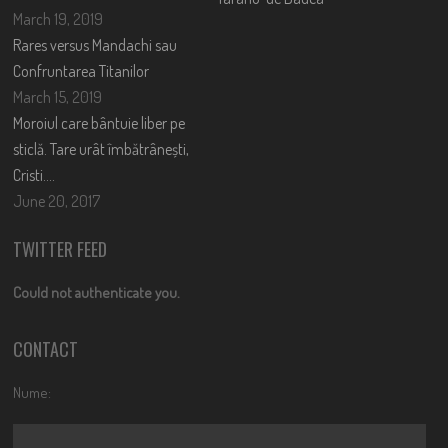
March 19, 2019
Rares versus Mandachi sau
Confruntarea Titanilor
March 15, 2019
Moroiul care bântuie liber pe
sticlă. Tare urât îmbătrânești,
Cristi….
June 20, 2017
TWITTER FEED
Could not authenticate you.
CONTACT
Nume: