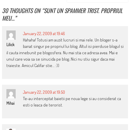
30 THOUGHTS ON “
SUNT UN SPAMMER TRIST. PROPRIUL
MEU…
”
January 22, 2009 at 19:46
Hahaha! Totusi am auzit lucruri si mai rele. Un bloger s-a
Lilick
banat singur pe propriul lui blog. Altul isi pierduse blogul si
il cauta innebunit pe blogosfera. Nu mai stia ce adresa avea. Mai e
unul care voia sa se sinucida pe blog..Nici nu stiu sigur daca mai
traieste. Amicul Califar stie… :))
January 22, 2009 at 19:50
Te-au interceptat baietii pe noua lege si au considerat ca
Mihai
esti o leaca de terorist.