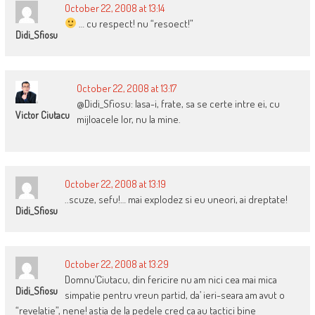
October 22, 2008 at 13:14
… cu respect! nu “resoect!”
Didi_Sfiosu
October 22, 2008 at 13:17
@Didi_Sfiosu: lasa-i, frate, sa se certe intre ei, cu
Victor Ciutacu
mijloacele lor, nu la mine.
October 22, 2008 at 13:19
..scuze, sefu!… mai explodez si eu uneori, ai dreptate!
Didi_Sfiosu
October 22, 2008 at 13:29
Domnu’Ciutacu, din fericire nu am nici cea mai mica
Didi_Sfiosu
simpatie pentru vreun partid, da’ ieri-seara am avut o
“revelatie”, nene! astia de la pedele cred ca au tactici bine