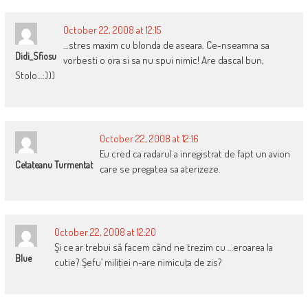
October 22, 2008 at 12:15
…stres maxim cu blonda de aseara. Ce-nseamna sa
Didi_Sfiosu
vorbesti o ora si sa nu spui nimic! Are dascal bun,
Stolo…:)))
October 22, 2008 at 12:16
Eu cred ca radarul a inregistrat de fapt un avion
Cetateanu Turmentat
care se pregatea sa aterizeze.
October 22, 2008 at 12:20
Şi ce ar trebui să facem când ne trezim cu …eroarea la
Blue
cutie? Şefu’ miliţiei n-are nimicuţa de zis?