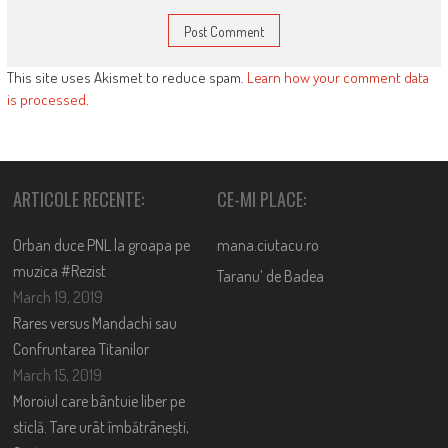
This site uses Akismet to reduce spam.
Learn how your comment data
is processed
.
ARTICOLE RECENTE:
CE-MI PLACE:
Orban duce PNL la groapa pe
mana.ciutacu.ro
muzica #Rezist
Taranu’ de Badea
March 19, 2019
Rares versus Mandachi sau
Confruntarea Titanilor
March 15, 2019
Moroiul care bântuie liber pe
sticlă. Tare urât îmbătrânești,