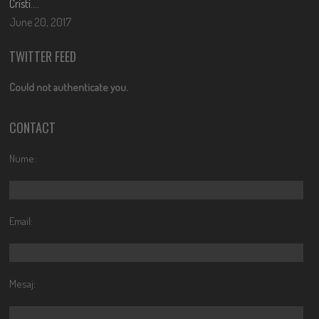
Cristi….
June 20, 2017
TWITTER FEED
Could not authenticate you.
CONTACT
Nume:
Email:
Mesaj: