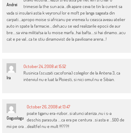
Andrei
trimesei la the sun acia…dk apare ceva te tin la curent sa
vada si insularii astia k veyronul lor e moft pe langa sageata din
carpati….apropo moise si africanu pe vremea lu ceasca aveau atelier
auto in spate la farmacie….deh,acu se vad realizarile epocii de aur
bre….sa vina militia!sa ia lu moise marfa…hai bafta….si hai dinamo…acu
cat e pe val…ca te stiu dinamovist de la pavilioane arena…!
October 24, 2008 at 15:52
Rusinica (scuzati cacofonia) colegilor de la Antena 3, ca
Ira
interviul nu e luat la Ploiesti, si nici omul nu e Sibian.
October 26, 2008 at 13:47
poate tiganu era-nzbor…si atunci ateriza ,nu i s-a
Goguologu
deschis parasuta ….ca era pe centura ..si asta e …500 de
mii pe ora …dealtfel nu e mult !!!???!!