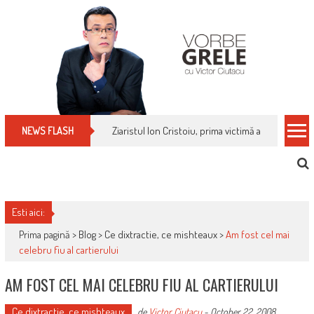
Skip
to
content
Ziaristul Ion Cristoiu, prima victimă a noi cenzuri 
NEWS FLASH
Esti aici:
Prima pagină >
Blog
>
Ce dixtractie, ce mishteaux
>
Am fost cel mai
celebru fiu al cartierului
AM FOST CEL MAI CELEBRU FIU AL CARTIERULUI
Ce dixtractie, ce mishteaux
de
Victor Ciutacu
-
October 22, 2008