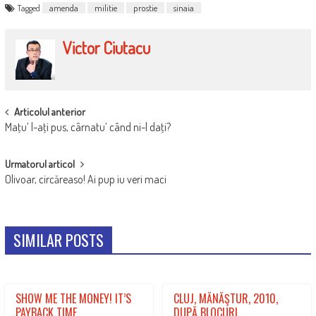
Tagged
amenda
militie
prostie
sinaia
Victor Ciutacu
POST
Articolul anterior
Maţu’ l-aţi pus, cârnatu’ când ni-l daţi?
NAVIGATION
Urmatorul articol
Olivoar, circăreaso! Ai pup iu veri maci
SIMILAR POSTS
SHOW ME THE MONEY! IT’S
CLUJ, MĂNĂŞTUR, 2010,
PAYBACK TIME
DUPĂ BLOCURI…