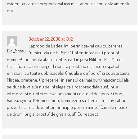
evident cu viteze proportional mai mici, ar putea contesta amenzile,
nu?
October 22, 2008 at 13:12
…apropo de Badea, imi permit sa-mi dau cu parerea,
Didi_Sfiosu
“nimicul ala de la Prima” (intentionat nu-i pronunt
numele!) nu merita atata atentie, da-l in gura Militiei… Bai, Mircea,
lasa-l frate sa urle singur la luna, a prost, nu mai ocupa spatiul
emisiunii cu toate dobitoacele! Omu’ala e de “porc” si cu asta basta!
Mircea, prietene, (“prietene” in sensul cel mai bun) mascariciul ala
se duce la vale,(a nu se intelege ca a fost vreodata sus!) nu a
interesat si nu intereseaza pe nimeni ce are el de spus. Fi bun,
Badea, ignora-l! Bunicul meu, Dumnezeu sa-l ierte, m-a invatat un
proverb, care a devenit un principiu pentru mine: “Cainele moare
de drum lung si prostu’ de grija altuia!” Cu resoect!