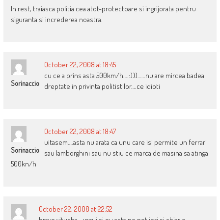
In rest, traiasca politia cea atot-protectoare si ingrijorata pentru
siguranta si increderea noastra.
October 22, 2008 at 18:45
cu ce a prins asta 500km/h….:)))……nu are mircea badea
Sorinaccio
dreptate in privinta politistilor….ce idioti
October 22, 2008 at 18:47
uitasem….asta nu arata ca unu care isi permite un ferrari
Sorinaccio
sau lamborghini sau nu stiu ce marca de masina sa atinga
500kn/h
October 22, 2008 at 22:52
bravo vitusha….vazui si eu asta pe net ieri si chiar o