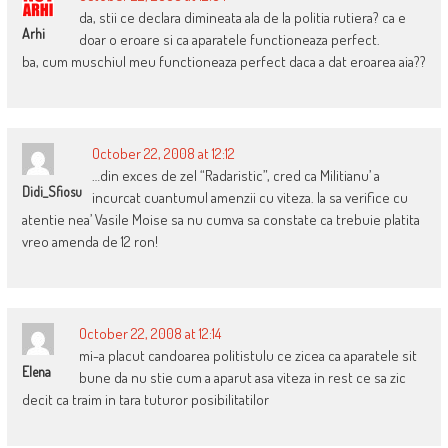
da, stii ce declara dimineata ala de la politia rutiera? ca e
Arhi
doar o eroare si ca aparatele functioneaza perfect.
ba, cum muschiul meu functioneaza perfect daca a dat eroarea aia??
October 22, 2008 at 12:12
…din exces de zel “Radaristic”, cred ca Militianu’ a
Didi_Sfiosu
incurcat cuantumul amenzii cu viteza. Ia sa verifice cu
atentie nea’ Vasile Moise sa nu cumva sa constate ca trebuie platita
vreo amenda de 12 ron!
October 22, 2008 at 12:14
mi-a placut candoarea politistulu ce zicea ca aparatele sit
Elena
bune da nu stie cum a aparut asa viteza in rest ce sa zic
decit ca traim in tara tuturor posibilitatilor