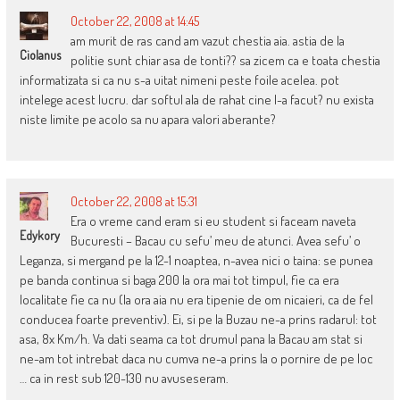
October 22, 2008 at 14:45
am murit de ras cand am vazut chestia aia. astia de la
Ciolanus
politie sunt chiar asa de tonti?? sa zicem ca e toata chestia
informatizata si ca nu s-a uitat nimeni peste foile acelea. pot
intelege acest lucru. dar softul ala de rahat cine l-a facut? nu exista
niste limite pe acolo sa nu apara valori aberante?
October 22, 2008 at 15:31
Era o vreme cand eram si eu student si faceam naveta
Edykory
Bucuresti – Bacau cu sefu’ meu de atunci. Avea sefu’ o
Leganza, si mergand pe la 12-1 noaptea, n-avea nici o taina: se punea
pe banda continua si baga 200 la ora mai tot timpul, fie ca era
localitate fie ca nu (la ora aia nu era tipenie de om nicaieri, ca de fel
conducea foarte preventiv). Ei, si pe la Buzau ne-a prins radarul: tot
asa, 8x Km/h. Va dati seama ca tot drumul pana la Bacau am stat si
ne-am tot intrebat daca nu cumva ne-a prins la o pornire de pe loc
… ca in rest sub 120-130 nu avuseseram.