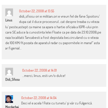
October 22, 2008 at 13:55
didi_sfiosu ori e militian,ori e vreun fel de Fane Spoitoru’
Linus
dupa cat il duce procesorul…cat despre treaba cu viteza
lu’ peste,astept ca maine sa apara o hartie oficiala a IGPR-ului prin
care:SE aduce la cunostinta lelei Floate ca pe data de 23.10.2008,pe
raza localitatii Tancabesti a fost depistata bei,circuland cu o viteza
de 100 KM/H,pozata de aparatul radar cu papornitele in mana!” asta
ar fi genial…
October 22, 2008 at 14:01
…merci, linus, esti un/o dulce!
Didi_Sfiosu
October 22, 2008 at 14:04
Deci el e acela ! Frate cu tunetu’ şi văr cu Fulgerică.
Mordechai