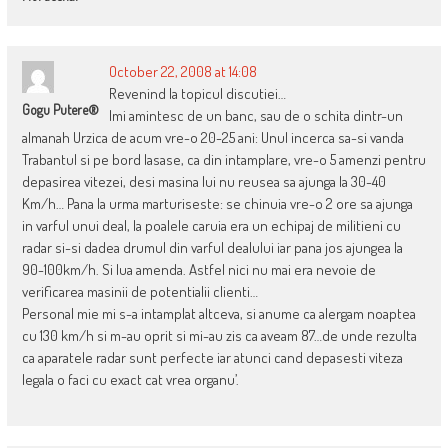
October 22, 2008 at 14:08
Revenind la topicul discutiei…
Gogu Putere®
Imi amintesc de un banc, sau de o schita dintr-un
almanah Urzica de acum vre-o 20-25 ani: Unul incerca sa-si vanda
Trabantul si pe bord lasase, ca din intamplare, vre-o 5 amenzi pentru
depasirea vitezei, desi masina lui nu reusea sa ajunga la 30-40
Km/h… Pana la urma marturiseste: se chinuia vre-o 2 ore sa ajunga
in varful unui deal, la poalele caruia era un echipaj de militieni cu
radar si-si dadea drumul din varful dealului iar pana jos ajungea la
90-100km/h. Si lua amenda. Astfel nici nu mai era nevoie de
verificarea masinii de potentialii clienti…
Personal mie mi s-a intamplat altceva, si anume ca alergam noaptea
cu 130 km/h si m-au oprit si mi-au zis ca aveam 87…de unde rezulta
ca aparatele radar sunt perfecte iar atunci cand depasesti viteza
legala o faci cu exact cat vrea organu’.