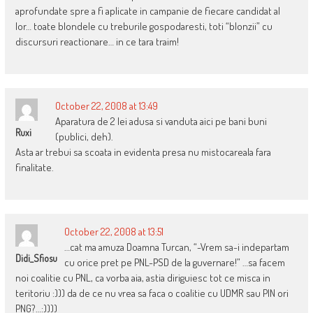
aprofundate spre a fi aplicate in campanie de fiecare candidat al
lor… toate blondele cu treburile gospodaresti, toti “blonzii” cu
discursuri reactionare… in ce tara traim!
October 22, 2008 at 13:49
Aparatura de 2 lei adusa si vanduta aici pe bani buni
Ruxi
(publici, deh).
Asta ar trebui sa scoata in evidenta presa nu mistocareala fara
finalitate.
October 22, 2008 at 13:51
…cat ma amuza Doamna Turcan, “-Vrem sa-i indepartam
Didi_Sfiosu
cu orice pret pe PNL-PSD de la guvernare!” …sa facem
noi coalitie cu PNL, ca vorba aia, astia diriguiesc tot ce misca in
teritoriu :))) da de ce nu vrea sa faca o coalitie cu UDMR sau PIN ori
PNG?…:))))