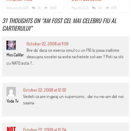
February 21, 2013
34
5042
May 29, 2010
149
8318
31 THOUGHTS ON “
AM FOST CEL MAI CELEBRU FIU AL
CARTIERULUI
”
October 22, 2008 at 11:59
Bre da’ daca se exersa omul cu un F16 la joasa inaltime
Mos Califar
deasupra soselei sa evite rachetele sol-aer ? Poti sa stii
cu NATO astia ?…
October 22, 2008 at 12:02
Vedeti ca are in garaj un supersonic , dar nu ne-am dat noi
Yoda Tv
seama
October 22, 2008 at 12:04