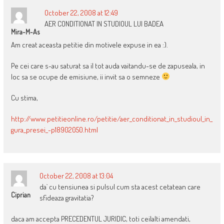
October 22, 2008 at 12:49
AER CONDITIONAT IN STUDIOUL LUI BADEA
Mira-M-As
Am creat aceasta petitie din motivele expuse in ea :).
Pe cei care s-au saturat sa il tot auda vaitandu-se de zapuseala, in
loc sa se ocupe de emisiune, ii invit sa o semneze
Cu stima,
http://www.petitieonline.ro/petitie/aer_conditionat_in_studioul_in_
gura_presei_-p18902050.html
October 22, 2008 at 13:04
da` cu tensiunea si pulsul cum sta acest cetatean care
Ciprian
sfideaza gravitatia?
daca am accepta PRECEDENTUL JURIDIC, toti ceilalti amendati,