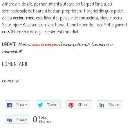
alinare ani de zile, pe monumentalul stadion Carpati Sinaia, cu
semintele sale de floare si bostan, proprietarul florariei din gura pietei,
adica
vecinu’ meu
, este liderul si, pe cale de consecinta, idolul nostru.
Sa te-njure Basescu e un fapt banal. Cand te prinde, insa, Militia gonind
cu 500 km/h e de deja eveniment mondial…
UPDATE:
Moise
a scos la vanzare
fiara pe patru roti. Casunene, e
momentul!
COMENTARII
comentarii
Share
Tweet
Share
Share
0
Total
Share
Shares