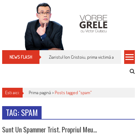
Skip
to
content
Ziaristul Ion Cristoiu, prima victimă a noi cenzuri 
NEWS FLASH
Esti aici:
Prima pagină >
Posts tagged "spam"
TAG: SPAM
Sunt Un Spammer Trist. Propriul Meu…