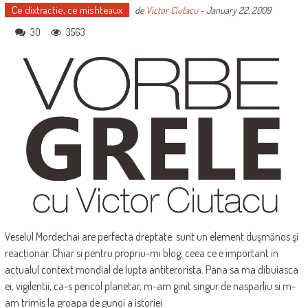
Ce dixtractie, ce mishteaux
de
Victor Ciutacu
-
January 22, 2009
30
3563
Veselul Mordechai are perfecta dreptate: sunt un element duşmănos şi
reacţionar. Chiar si pentru propriu-mi blog, ceea ce e important in
actualul context mondial de lupta antiterorista. Pana sa ma dibuiasca
ei, vigilentii, ca-s pericol planetar, m-am ginit singur de nasparliu si m-
am trimis la groapa de gunoi a istoriei