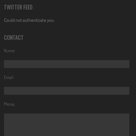
TWITTER FEED
Could not authenticate you.
CONTACT
Nume:
Email:
Mesaj: