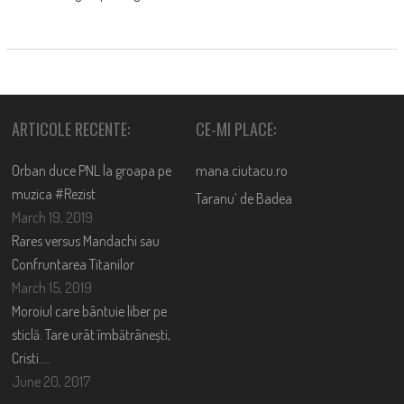
ARTICOLE RECENTE:
CE-MI PLACE:
Orban duce PNL la groapa pe
mana.ciutacu.ro
muzica #Rezist
Taranu’ de Badea
March 19, 2019
Rares versus Mandachi sau
Confruntarea Titanilor
March 15, 2019
Moroiul care bântuie liber pe
sticlă. Tare urât îmbătrânești,
Cristi….
June 20, 2017