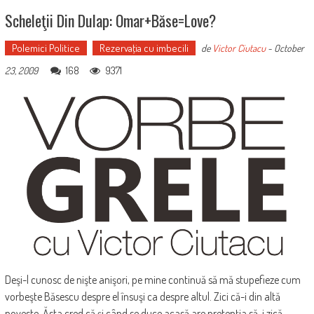
Scheleţii Din Dulap: Omar+Băse=love?
Polemici Politice
Rezervaţia cu imbecili
de
Victor Ciutacu
-
October
168
9371
23, 2009
Deşi-l cunosc de nişte anişori, pe mine continuă să mă stupefieze cum
vorbeşte Băsescu despre el însuşi ca despre altul. Zici că-i din altă
poveste. Ăsta cred că şi când se duce acasă are pretenţia să-i zică