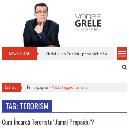
Skip
to
content
Ziaristul Ion Cristoiu, prima victimă a noi cenzuri 
NEWS FLASH
Esti aici:
Prima pagină >
Posts tagged "terorism"
TAG: TERORISM
Cum Încarcă Teroristu’ Jamal Prepaidu’?