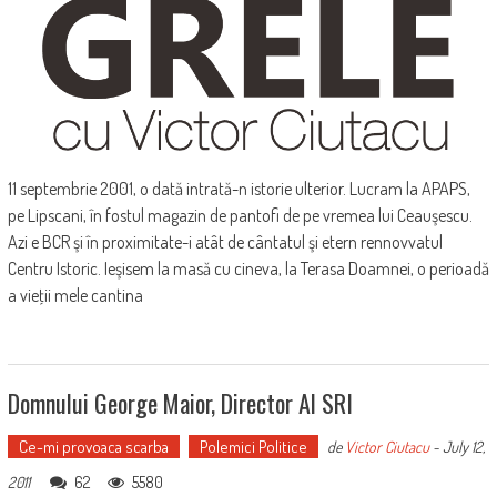
11 septembrie 2001, o dată intrată-n istorie ulterior. Lucram la APAPS,
pe Lipscani, în fostul magazin de pantofi de pe vremea lui Ceauşescu.
Azi e BCR şi în proximitate-i atât de cântatul şi etern rennovvatul
Centru Istoric. Ieşisem la masă cu cineva, la Terasa Doamnei, o perioadă
a vieţii mele cantina
Domnului George Maior, Director Al SRI
Ce-mi provoaca scarba
Polemici Politice
de
Victor Ciutacu
-
July 12,
62
5580
2011