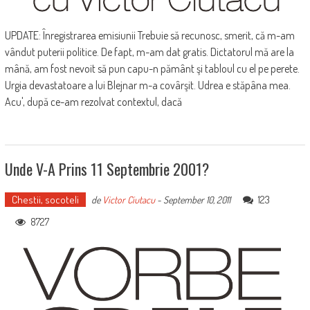
UPDATE: Înregistrarea emisiunii Trebuie să recunosc, smerit, că m-am
vândut puterii politice. De fapt, m-am dat gratis. Dictatorul mă are la
mână, am fost nevoit să pun capu-n pământ şi tabloul cu el pe perete.
Urgia devastatoare a lui Blejnar m-a covârşit. Udrea e stăpâna mea.
Acu', după ce-am rezolvat contextul, dacă
Unde V-A Prins 11 Septembrie 2001?
Chestii, socoteli
123
de
Victor Ciutacu
-
September 10, 2011
8727