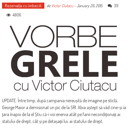
Rezervaţia cu imbecili
39
de
Victor Ciutacu
-
January 26, 2015
4806
UPDATE: Între timp, după campania nereușită de imagine pe sticlă,
George Maior a demisionat un pic de la SRI. Abia aștept să văd cine-și ia
țara înapoi de la el Știu că-i voi enerva atât pe fanii necondiționați ai
statului de drept, cât și pe detașații lui, ai statului de drept,