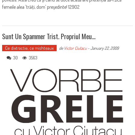
femeile alea 'trăiţi, dom' preşedinte! 12902
Sunt Un Spammer Trist. Propriul Meu…
Ce dixtractie, ce mishteaux
de
Victor Ciutacu
-
January 22, 2009
30
3563