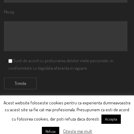
Mesaj:
Sunt de acord cu prelucrarea datelor mele personale, in
conformitate cu legislatia aferenta in vigoare
Acest website foloseste cookies pentru ca experienta dumneavoastra
cu acest site sa fie cat mai profesionala. Presupunem ca esti de acord
© Ciutacu 2015 Parte a Imperiului Ciutacesc.
cu folosirea cookies, dar poti refuza daca doresti.
Accepta
Powered By
Scriptics
Citeste mai mult
Refuza