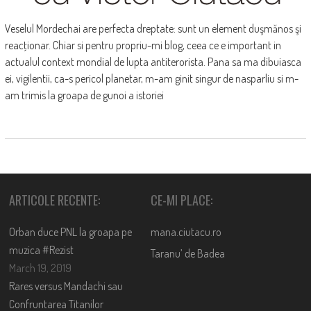
Veselul Mordechai are perfecta dreptate: sunt un element duşmănos şi
reacţionar. Chiar si pentru propriu-mi blog, ceea ce e important in
actualul context mondial de lupta antiterorista. Pana sa ma dibuiasca
ei, vigilentii, ca-s pericol planetar, m-am ginit singur de nasparliu si m-
am trimis la groapa de gunoi a istoriei
ARTICOLE RECENTE:
CE-MI PLACE:
Orban duce PNL la groapa pe
mana.ciutacu.ro
muzica #Rezist
Taranu’ de Badea
March 19, 2019
Rares versus Mandachi sau
Confruntarea Titanilor