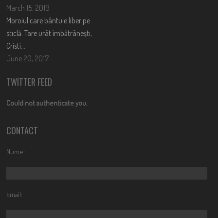
March 15, 2019
Moroiul care bântuie liber pe
sticlă. Tare urât îmbătrânești,
Cristi….
June 20, 2017
TWITTER FEED
Could not authenticate you.
CONTACT
Nume:
Email: