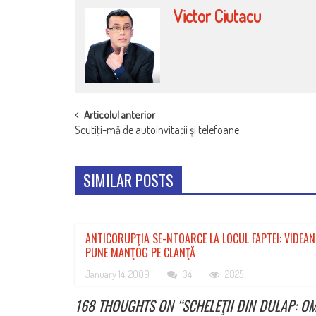
Victor Ciutacu
POST
Articolul anterior
Scutiţi-mă de autoinvitaţii şi telefoane
NAVIGATION
SIMILAR POSTS
ANTICORUPŢIA SE-NTOARCE LA LOCUL FAPTEI: VIDEA
PUNE MANŢOG PE CLANŢĂ
January 14, 2009
34
2825
168 THOUGHTS ON “
SCHELEŢII DIN DULAP: 