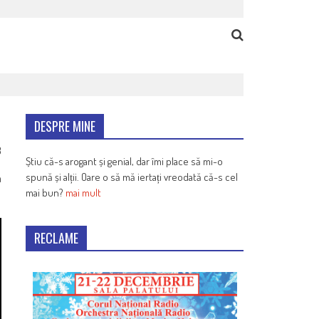
DESPRE MINE
8
Știu că-s arogant și genial, dar îmi place să mi-o
spună și alții. Oare o să mă iertați vreodată că-s cel
n
mai bun?
mai mult
RECLAME