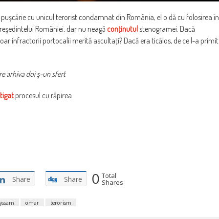
la puşcărie cu unicul terorist condamnat din România, el o dă cu folosirea în
reşedintelui României, dar nu neagă
conţinutul
stenogramei. Dacă
 infractorii portocalii merită ascultaţi? Dacă era ticălos, de ce l-a primit
e arhiva doi ş-un sfert
tigat
procesul cu răpirea
0
Total
Share
Share
Shares
yssam
omar
terorism