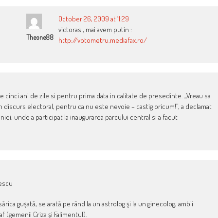
October 26, 2009 at 11:29
victoras , mai avem putin :
Theone88
http://votometru.mediafax.ro/
 cinci ani de zile si pentru prima data in calitate de prese­dinte. „Vreau sa
un discurs electoral, pentru ca nu este nevoie – castig oricum!”, a declamat
iei, unde a participat la inaugurarea parcului central si a facut
sescu
ăsărica guşată, se arată pe rând la un astrolog şi la un ginecolog, ambii
f (gemenii Criza şi Falimentul).