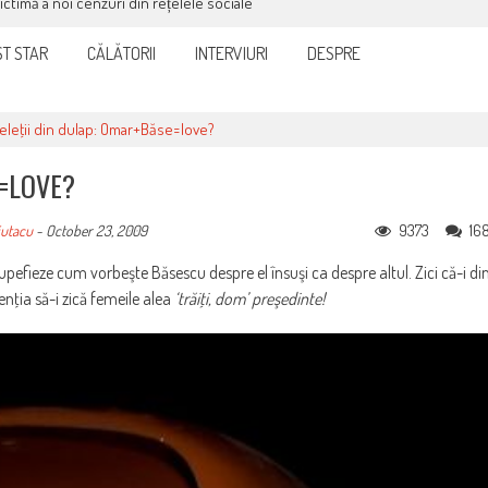
victimă a noi cenzuri din rețelele sociale
T STAR
CĂLĂTORII
INTERVIURI
DESPRE
eleţii din dulap: Omar+Băse=love?
E=LOVE?
9373
16
iutacu
-
October 23, 2009
upefieze cum vorbeşte Băsescu despre el însuşi ca despre altul. Zici că-i di
enţia să-i zică femeile alea
‘trăiţi, dom’ preşedinte!