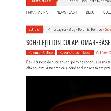
Ziaristul Ion Cristoiu, prima 
NEWS FLASH
PRIMA PAGINĂ
NEWS FLASH
BLOG
GUES
Esti aici:
Prima pagină >
Blog
>
Polemici Politice
>
Sch
SCHELEŢII DIN DULAP: OMAR+BĂS
Polemici Politice
Rezervaţia cu imbecili
de
Victor C
Deşi-l cunosc de nişte anişori, pe mine continuă să mă st
altă poveste. Ăsta cred că şi când se duce acasă are pret