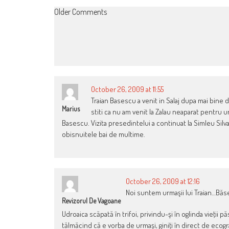
COMMENT
Older Comments
NAVIGATION
October 26, 2009 at 11:55
Traian Basescu a venit in Salaj dupa mai bine de
Marius
stiti ca nu am venit la Zalau neaparat pentru 
Basescu. Vizita presedintelui a continuat la Simleu Silvan
obisnuitele bai de multime.
October 26, 2009 at 12:16
Noi suntem urmaşii lui Traian…Bă
Revizorul De Vagoane
Udroaica scăpată în trifoi, privindu-şi în oglinda vieţii p
tălmăcind că e vorba de urmaşi, giniţi în direct de ecogra