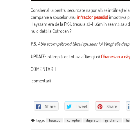
Consilierul lui pentru securitate naţională se întâlneşte 
campanie a spuselor unui
infractor pesedist
împotriva p
Hayssam era de la PKK, trebuia să-l luăm în seamă sau doar
nu o dată la Cotroceni?
P.S.
Abia acum pătrund tâlcul spuselor lui Vanghelie despr
UPDATE:
Întâmplător, tot azi aflăm şi că
Ohanesian a câş
COMENTARII
comentarii
Share
Tweet
Share
Tagged
basescu
coruptie
degeratu
gardianul
ha