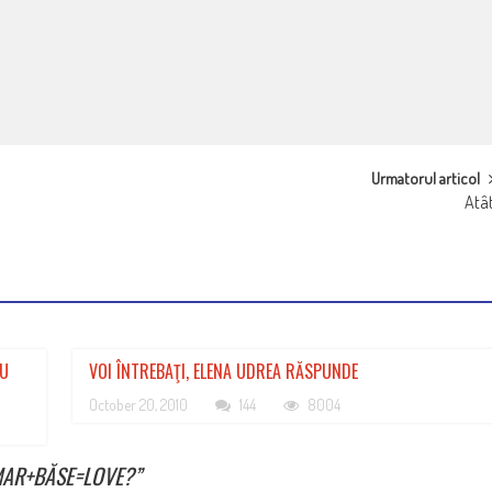
Urmatorul articol
Atâ
NU
VOI ÎNTREBAŢI, ELENA UDREA RĂSPUNDE
October 20, 2010
144
8004
OMAR+BĂSE=LOVE?
”