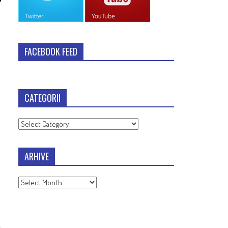
FACEBOOK FEED
CATEGORII
Categorii
ARHIVE
Arhive