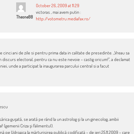
October 26, 2009 at 11:29
victoras , mai avem putin :
Theone88
http://votometru.mediafax.ro/
 cinci ani de zile si pentru prima data in calitate de prese­dinte. „Vreau sa
un discurs electoral, pentru ca nu este nevoie – castig oricum!”, a declamat
iei, unde a participat la inaugurarea parcului central si a facut
sescu
ăsărica guşată, se arată pe rând la un astrolog şi la un ginecolog, ambii
f (gemenii Criza şi Falimentul).
ă pe Udroaica la mărturisirea publică codificată – de ieri 25.11.2009 – care