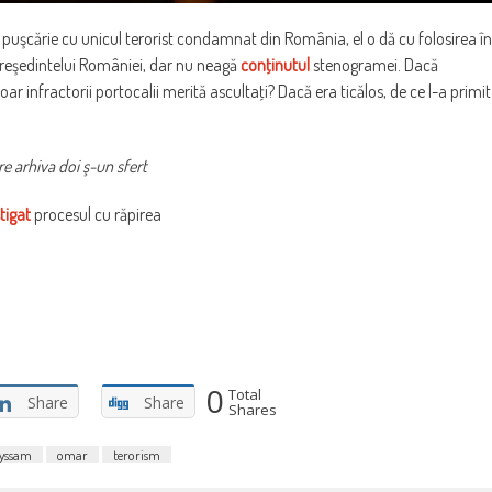
la puşcărie cu unicul terorist condamnat din România, el o dă cu folosirea în
reşedintelui României, dar nu neagă
conţinutul
stenogramei. Dacă
 infractorii portocalii merită ascultaţi? Dacă era ticălos, de ce l-a primit
e arhiva doi ş-un sfert
tigat
procesul cu răpirea
0
Total
Share
Share
Shares
yssam
omar
terorism