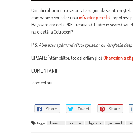
Consilierul lui pentru securitate naţională se întâlneşte 
campanie a spuselor unui
infractor pesedist
împotriva p
Hayssam era de la PKK, trebuia să-l luăm în seamă sau doar
nu o dată la Cotroceni?
P.S.
Abia acum pătrund tâlcul spuselor lui Vanghelie despr
UPDATE:
Întâmplător, tot azi aflăm şi că
Ohanesian a câş
COMENTARII
comentarii
Share
Tweet
Share
Tagged
basescu
coruptie
degeratu
gardianul
ha