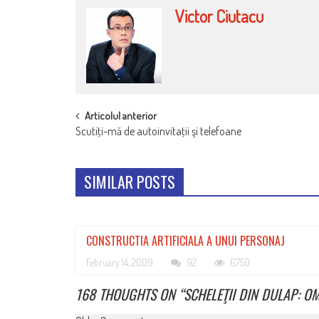
Victor Ciutacu
POST
Articolul anterior
Scutiţi-mă de autoinvitaţii şi telefoane
NAVIGATION
SIMILAR POSTS
CONSTRUCTIA ARTIFICIALA A UNUI PERSONAJ
February 14, 2009
92
6750
168 THOUGHTS ON “
SCHELEŢII DIN DULAP: 