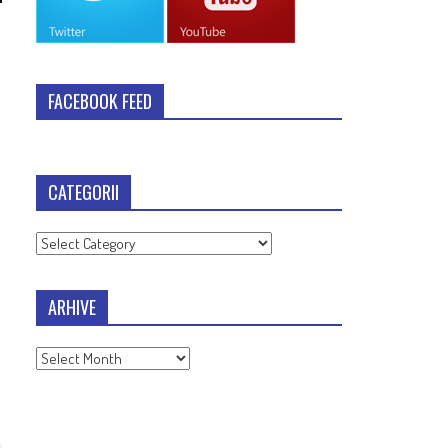
FACEBOOK FEED
CATEGORII
Categorii
ARHIVE
Arhive