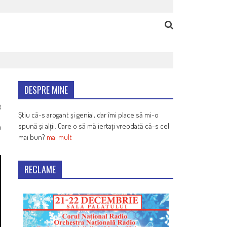
DESPRE MINE
8
Știu că-s arogant și genial, dar îmi place să mi-o
spună și alții. Oare o să mă iertați vreodată că-s cel
n
mai bun?
mai mult
RECLAME