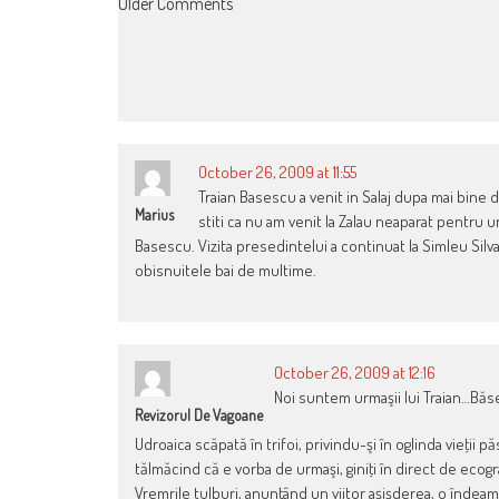
COMMENT
Older Comments
NAVIGATION
October 26, 2009 at 11:55
Traian Basescu a venit in Salaj dupa mai bine de
Marius
stiti ca nu am venit la Zalau neaparat pentru 
Basescu. Vizita presedintelui a continuat la Simleu Silvan
obisnuitele bai de multime.
October 26, 2009 at 12:16
Noi suntem urmaşii lui Traian…Bă
Revizorul De Vagoane
Udroaica scăpată în trifoi, privindu-şi în oglinda vieţii p
tălmăcind că e vorba de urmaşi, giniţi în direct de ecogra
Vremrile tulburi, anunţând un viitor aşişderea, o îndeamn