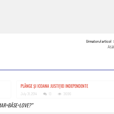
Urmatorul articol
Atâ
PLÂNGE ȘI ICOANA JUSTIȚIEI INDEPENDENTE
July 31, 2014
13
3696
OMAR+BĂSE=LOVE?
”