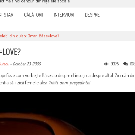
victimă a noi cenzuri din rețelele sociale
T STAR
CĂLĂTORII
INTERVIURI
DESPRE
eleţii din dulap: Omar+Băse=love?
E=LOVE?
9375
16
iutacu
-
October 23, 2009
upefieze cum vorbeşte Băsescu despre el însuşi ca despre altul. Zici că-i di
enţia să-i zică femeile alea
‘trăiţi, dom’ preşedinte!