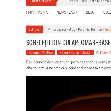
Ziaristul Ion Cristoiu, prima 
NEWS FLASH
PRIMA PAGINĂ
NEWS FLASH
BLOG
GUES
Esti aici:
Prima pagină >
Blog
>
Polemici Politice
>
Sch
SCHELEŢII DIN DULAP: OMAR+BĂS
Polemici Politice
Rezervaţia cu imbecili
de
Victor C
Deşi-l cunosc de nişte anişori, pe mine continuă să mă st
altă poveste. Ăsta cred că şi când se duce acasă are pret