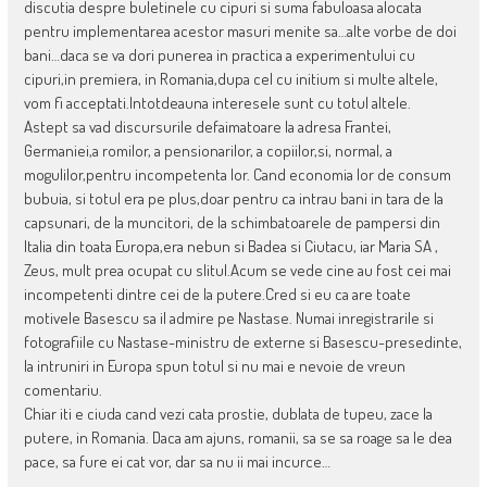
discutia despre buletinele cu cipuri si suma fabuloasa alocata
pentru implementarea acestor masuri menite sa…alte vorbe de doi
bani…daca se va dori punerea in practica a experimentului cu
cipuri,in premiera, in Romania,dupa cel cu initium si multe altele,
vom fi acceptati.Intotdeauna interesele sunt cu totul altele.
Astept sa vad discursurile defaimatoare la adresa Frantei,
Germaniei,a romilor, a pensionarilor, a copiilor,si, normal, a
mogulilor,pentru incompetenta lor. Cand economia lor de consum
bubuia, si totul era pe plus,doar pentru ca intrau bani in tara de la
capsunari, de la muncitori, de la schimbatoarele de pampersi din
Italia din toata Europa,era nebun si Badea si Ciutacu, iar Maria SA ,
Zeus, mult prea ocupat cu slitul.Acum se vede cine au fost cei mai
incompetenti dintre cei de la putere.Cred si eu ca are toate
motivele Basescu sa il admire pe Nastase. Numai inregistrarile si
fotografiile cu Nastase-ministru de externe si Basescu-presedinte,
la intruniri in Europa spun totul si nu mai e nevoie de vreun
comentariu.
Chiar iti e ciuda cand vezi cata prostie, dublata de tupeu, zace la
putere, in Romania. Daca am ajuns, romanii, sa se sa roage sa le dea
pace, sa fure ei cat vor, dar sa nu ii mai incurce…