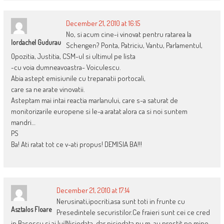
December 21, 2010 at 16:15
No, si acum cine-i vinovat pentru ratarea la
Iordachel Gudurau
Schengen? Ponta, Patriciu, Vantu, Parlamentul,
Opozitia, Justitia, CSM-ul si ultimul pe lista
-cu voia dumneavoastra- Voiculescu.
Abia astept emisiunile cu trepanatii portocali,
care sa ne arate vinovatii.
Asteptam mai intai reactia marlanului, care s-a saturat de
monitorizarile europene si le-a aratat alora ca si noi suntem
mandri…
PS
Ba! Ati ratat tot ce v-ati propus! DEMISIA BA!!!
December 21, 2010 at 17:14
Nerusinati,ipocriti,asa sunt toti in frunte cu
Asztalos Floare
Presedintele securistilor.Ce fraieri sunt cei ce cred
in Basescu si ai lui!Niciodata ,dar niciodata nu m-au prostit pe mine