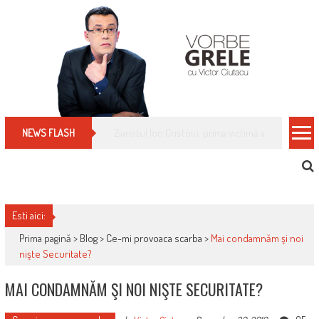
Skip
to
content
Cum îți schimbi, rapid, gratuit și eficient, furniz
NEWS FLASH
Esti aici:
Prima pagină >
Blog
>
Ce-mi provoaca scarba
>
Mai condamnăm şi noi
nişte Securitate?
MAI CONDAMNĂM ŞI NOI NIŞTE SECURITATE?