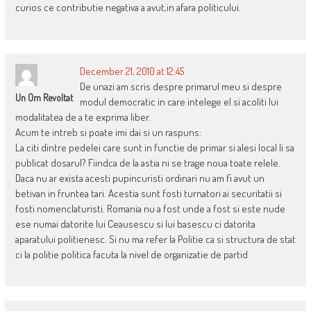
curios ce contributie negativa a avut,in afara politicului.
December 21, 2010 at 12:45
De unazi am scris despre primarul meu si despre
Un Om Revoltat
modul democratic in care intelege el si acoliti lui
modalitatea de a te exprima liber.
Acum te intreb si poate imi dai si un raspuns:
La citi dintre pedelei care sunt in functie de primar si alesi local li sa
publicat dosarul? Fiindca de la astia ni se trage noua toate relele.
Daca nu ar exista acesti pupincuristi ordinari nu am fi avut un
betivan in fruntea tari. Acestia sunt fosti turnatori ai securitatii si
fosti nomenclaturisti. Romania nu a fost unde a fost si este nude
ese numai datorite lui Ceausescu si lui basescu ci datorita
aparatului politienesc. Si nu ma refer la Politie ca si structura de stat
ci la politie politica facuta la nivel de organizatie de partid