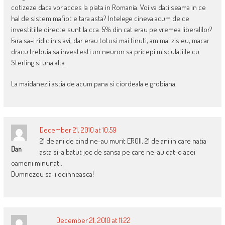
cotizeze daca vor acces la piata in Romania. Voi va dati seama in ce
hal de sistem mafiot e tara asta? Intelege cineva acum de ce
investitiile directe sunt la cca. 5% din cat erau pe vremea liberalilor?
Fara sa-i ridic in slavi, dar erau totusi mai finuti, am mai zis eu, macar
dracu trebuia sa investesti un neuron sa pricepi misculatiile cu
Sterling si una alta.
La maidanezii astia de acum pana si ciordeala e grobiana.
December 21, 2010 at 10:59
21 de ani de cind ne-au murit EROII, 21 de ani in care natia
Dan
asta si-a batut joc de sansa pe care ne-au dat-o acei
oameni minunati.
Dumnezeu sa-i odihneasca!
December 21, 2010 at 11:22