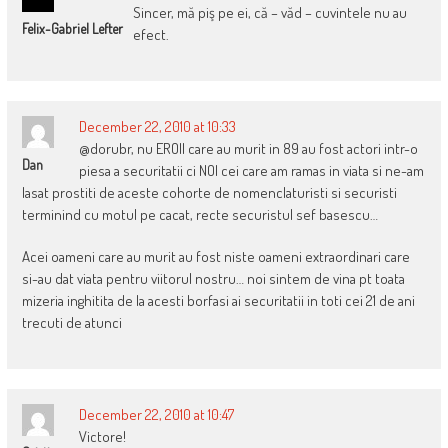
Sincer, mă piş pe ei, că – văd – cuvintele nu au
Felix-Gabriel Lefter
efect.
December 22, 2010 at 10:33
@dorubr, nu EROII care au murit in 89 au fost actori intr-o
Dan
piesa a securitatii ci NOI cei care am ramas in viata si ne-am
lasat prostiti de aceste cohorte de nomenclaturisti si securisti
terminind cu motul pe cacat, recte securistul sef basescu…
Acei oameni care au murit au fost niste oameni extraordinari care
si-au dat viata pentru viitorul nostru… noi sintem de vina pt toata
mizeria inghitita de la acesti borfasi ai securitatii in toti cei 21 de ani
trecuti de atunci
December 22, 2010 at 10:47
Victore!