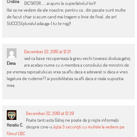
Cristina
DICTATOR…….ai ajuns la superlativ(ul lor)!
Hai sa ne vedem de ale noastre, pentru ca , din pacate sunt multe
de facut chiar si acum cand mai tragem o linie de final…de an!
SUCCES(pluralul adauga-l tu te rog)!
December 22, 2010 at 12:21
vad ca base recupereaza la greu vechi tovarasi.duduia gatej
Elena
are acelasi nume cu o membra a consiliului de ministrii de
pe vremea raposatului.as vrea sa aflu daca e adevarat si daca e vreo
legatura de rudenie?? ai posibilitatea sa afli daca e reala supozitia
mea.
December 22, 2010 at 12:39
Poate tanti asta Gătej ne poate da şi nişte informaţii
Horatiu C.
despre cine-s
ăştia 3 securişti cu mufele la vedere pe
filmul CBC