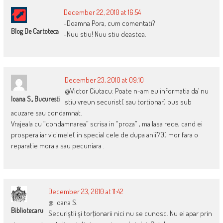
December 22, 2010 at 16:54
-Doamna Pora, cum comentati?
Blog De Cartoteca
-Nuu stiu! Nuu stiu deastea.
December 23, 2010 at 09:10
@Victor Ciutacu: Poate n-am eu informatia da’ nu
Ioana S., Bucuresti
stiu vreun securist( sau tortionar) pus sub
acuzare sau condamnat.
Vrajeala cu “condamnarea” scrisa in “proza” , ma lasa rece, cand ei
prospera iar vicimele( in special cele de dupa anii’70) mor fara o
reparatie morala sau pecuniara .
December 23, 2010 at 11:42
@ Ioana S.
Bibliotecaru
Securiştii şi torţionarii nici nu se cunosc. Nu ei apar prin