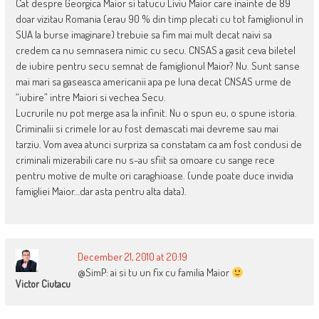
Cat despre Georgica Maior si tatucu Liviu Maior care inainte de 89
doar vizitau Romania (erau 90 % din timp plecati cu tot famiglionul in
SUA la burse imaginare) trebuie sa fim mai mult decat naivi sa
credem ca nu semnasera nimic cu secu. CNSAS a gasit ceva biletel
de iubire pentru secu semnat de famiglionul Maior? Nu. Sunt sanse
mai mari sa gaseasca americanii apa pe luna decat CNSAS urme de
“iubire” intre Maiori si vechea Secu.
Lucrurile nu pot merge asa la infinit. Nu o spun eu, o spune istoria.
Criminalii si crimele lor au fost demascati mai devreme sau mai
tarziu. Vom avea atunci surpriza sa constatam ca am fost condusi de
criminali mizerabili care nu s-au sfiit sa omoare cu sange rece
pentru motive de multe ori caraghioase. (unde poate duce invidia
famigliei Maior…dar asta pentru alta data).
December 21, 2010 at 20:19
@SimP: ai si tu un fix cu familia Maior
Victor Ciutacu