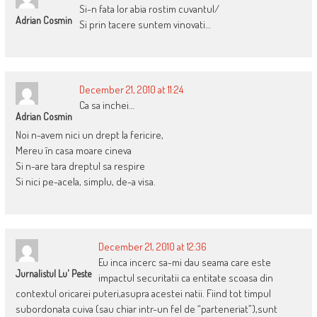
Si-n fata lor abia rostim cuvantul/
Adrian Cosmin
Si prin tacere suntem vinovati…
December 21, 2010 at 11:24
Ca sa inchei…
Adrian Cosmin
Noi n-avem nici un drept la fericire,
Mereu în casa moare cineva
Si n-are tara dreptul sa respire
Si nici pe-acela, simplu, de-a visa.
December 21, 2010 at 12:36
Eu inca incerc sa-mi dau seama care este
Jurnalistul Lu' Peste
impactul securitatii ca entitate scoasa din
contextul oricarei puteri,asupra acestei natii. Fiind tot timpul
subordonata cuiva (sau chiar intr-un fel de “parteneriat”),sunt