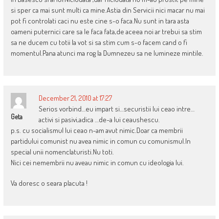
si sper ca mai sunt multi ca mine.Astia din Servicii nici macar nu mai
pot fi controlati caci nu este cine s-o faca.Nu sunt in tara asta
oameni puternici care sa le faca fata,de aceea noi ar trebui sa stim
sa ne ducem cu totii la vot si sa stim cum s-o facem cand o fi
momentul.Pana atunci ma rog la Dumnezeu sa ne lumineze mintile.
December 21, 2010 at 17:27
Serios vorbind…eu impart si…securistii lui ceao intre…
Geta
activi si pasivi,adica …de-a lui ceaushescu.
p.s. cu socialismul lui ceao n-am avut nimic.Doar ca membrii
partidului comunist nu avea nimic in comun cu comunismul.In
special unii nomenclaturisti.Nu toti.
Nici cei nemembrii nu aveau nimic in comun cu ideologia lui.
Va doresc o seara placuta !