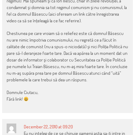
regimul). Mai spuneam şi că Ion Iliescu, chiar în zilele revoluţiei, a
condamnat şi domnia sa tot regimul comunism şi nu comunismul, la
fel ca domnul Băsescu (aici ofeream un link către înregistrarea
video ca să se înţeleagă la ce fac referire).
Chestiunea pe care vroiam să o reliefez este că domnul Băsescu
nu are nimic împotriva comunismului, nu regretă ce a făcut în
calitate de comunist (nu a spus-o niciodată) şi nici Poliţia Politică nu
pare să-l deranjeze foarte tare. Dacă va apărea la un moment dat un
dosar de informator şi colaborator cu Securitatea ca Poliţie Politică
pe numele lui Traian Băsescu, nu m-aş mira foarte tare. În concluzie
nu m-aş supăra prea tare pe domnul Băsescu atunci când “uită”
problemele la care trebui să dea un răspuns.
Domnule Ciutacu,
Fără link!
December 22, 2010 at 09:20
Eu nu inteleg de ce se chinuie oamenii astia sa-ti intre in