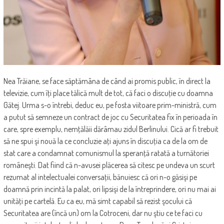
Nea Trăiane, se face săptămâna de când ai promis public, în direct la
televizie, cum îţi place tălică mult de tot, că faci o discuţie cu doamna
Gătej. Urma s-o întrebi, deduc eu, pe fosta viitoare prim-ministră, cum
a putut să semneze un contract de joc cu Securitatea fix în perioada în
care, spre exemplu, nemţălăii dărâmau zidul Berlinului. Cică ar fi trebuit
să ne spui şi nouă la ce concluzie aţi ajuns în discuţia ca de la om de
stat care a condamnat comunismul la speranţă ratată a turnătoriei
româneşti. Dat fiind că n-avusei plăcerea să citesc pe undeva un scurt
rezumat al intelectualei conversaţii, bănuiesc că ori n-o găsişi pe
doamnă prin incintă la palat, ori lipsişi de la întreprindere, ori nu mai ai
unităţi pe cartelă. Eu ca eu, mă simt capabil să rezist şocului că
Securitatea are (încă un) om la Cotroceni, dar nu ştiu ce te faci cu