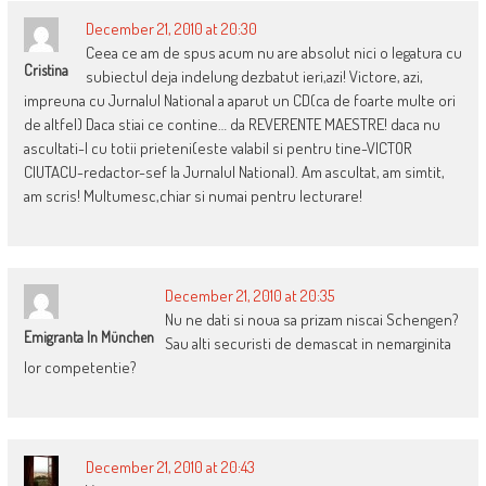
December 21, 2010 at 20:30
Ceea ce am de spus acum nu are absolut nici o legatura cu
Cristina
subiectul deja indelung dezbatut ieri,azi! Victore, azi,
impreuna cu Jurnalul National a aparut un CD(ca de foarte multe ori
de altfel) Daca stiai ce contine… da REVERENTE MAESTRE! daca nu
ascultati-l cu totii prieteni(este valabil si pentru tine-VICTOR
CIUTACU-redactor-sef la Jurnalul National). Am ascultat, am simtit,
am scris! Multumesc,chiar si numai pentru lecturare!
December 21, 2010 at 20:35
Nu ne dati si noua sa prizam niscai Schengen?
Emigranta In München
Sau alti securisti de demascat in nemarginita
lor competentie?
December 21, 2010 at 20:43