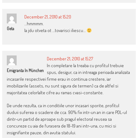
December 21, 2010 at 15:20
…hmmmm.
Geta
Ia jdu otveta ot …tovarisci iliescu…
December 21, 2010 at 15:27
In completare la treaba cu profitul trebuie
Emigranta In München
spus, desigur, ca in intreaga perioada analizata
incasarile respectivei firme erau in continua crestere, iar
imobilizarile (assets, nu sunt sigura de termen) ca de altfel si
majoritatea celorlalte cifre au ramas cvasi-constante.
De unde rezulta, ca in conditiile unor incasari sporite, profitul
duduii suferea o scadere de cca. 90% fix intr-un an in care PDL-ul
dintr-un partid de aproape sub pragul electoral reusea sa
concureze cu aia de furasera de 18-19 ani intr-una, cu mici si
insignifiante pauze, din avutia statului.