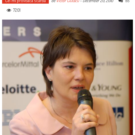
Ce-mi provoaca scarba
95
de
Victor Ciutacu
-
December 20, 2010
7201