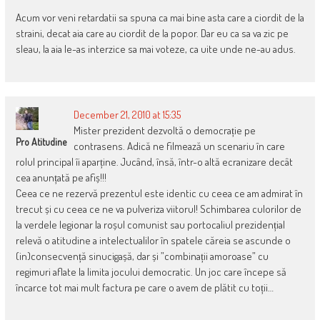
Acum vor veni retardatii sa spuna ca mai bine asta care a ciordit de la
straini, decat aia care au ciordit de la popor. Dar eu ca sa va zic pe
sleau, la aia le-as interzice sa mai voteze, ca uite unde ne-au adus.
December 21, 2010 at 15:35
Mister prezident dezvoltă o democrație pe
Pro Atitudine
contrasens. Adică ne filmează un scenariu în care
rolul principal îi aparține. Jucând, însă, într-o altă ecranizare decât
cea anunțată pe afiș!!!
Ceea ce ne rezervă prezentul este identic cu ceea ce am admirat în
trecut și cu ceea ce ne va pulveriza viitorul! Schimbarea culorilor de
la verdele legionar la roșul comunist sau portocaliul prezidențial
relevă o atitudine a intelectualilor în spatele căreia se ascunde o
(in)consecvență sinucigașă, dar și ”combinații amoroase” cu
regimuri aflate la limita jocului democratic. Un joc care începe să
încarce tot mai mult factura pe care o avem de plătit cu toții…