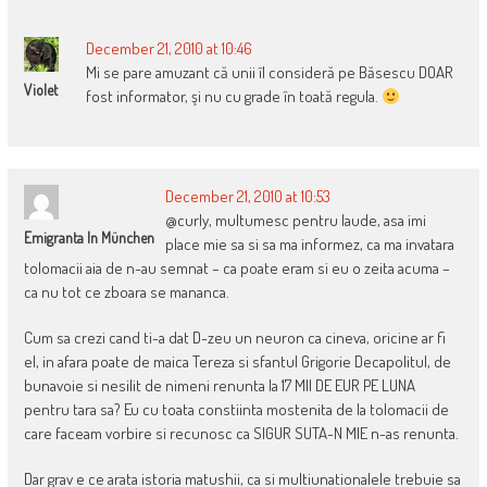
NAVIGATION
December 21, 2010 at 10:46
Mi se pare amuzant că unii îl consideră pe Băsescu DOAR
Violet
fost informator, şi nu cu grade în toată regula.
December 21, 2010 at 10:53
@curly, multumesc pentru laude, asa imi
Emigranta In München
place mie sa si sa ma informez, ca ma invatara
tolomacii aia de n-au semnat – ca poate eram si eu o zeita acuma –
ca nu tot ce zboara se mananca.
Cum sa crezi cand ti-a dat D-zeu un neuron ca cineva, oricine ar fi
el, in afara poate de maica Tereza si sfantul Grigorie Decapolitul, de
bunavoie si nesilit de nimeni renunta la 17 MII DE EUR PE LUNA
pentru tara sa? Eu cu toata constiinta mostenita de la tolomacii de
care faceam vorbire si recunosc ca SIGUR SUTA-N MIE n-as renunta.
Dar grav e ce arata istoria matushii, ca si multiunationalele trebuie sa