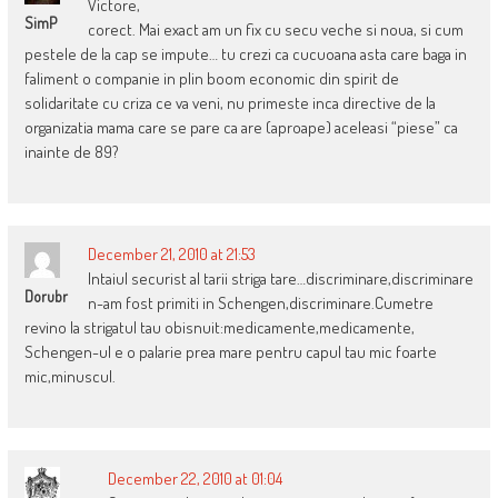
Victore,
SimP
corect. Mai exact am un fix cu secu veche si noua, si cum
pestele de la cap se impute… tu crezi ca cucuoana asta care baga in
faliment o companie in plin boom economic din spirit de
solidaritate cu criza ce va veni, nu primeste inca directive de la
organizatia mama care se pare ca are (aproape) aceleasi “piese” ca
inainte de 89?
December 21, 2010 at 21:53
Intaiul securist al tarii striga tare…discriminare,discriminare
Dorubr
n-am fost primiti in Schengen,discriminare.Cumetre
revino la strigatul tau obisnuit:medicamente,medicamente,
Schengen-ul e o palarie prea mare pentru capul tau mic foarte
mic,minuscul.
December 22, 2010 at 01:04