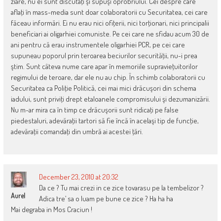
ziare, nu ei sunt discutaţi şi supuşi oprobriului. Cei despre care
aflaţi în mass-media sunt doar colaboratorii cu Securitatea, cei care
făceau informări. Ei nu erau nici ofiţerii, nici torţionari, nici principalii
beneficiari ai oligarhiei comuniste. Pe cei care ne sfidau acum 30 de
ani pentru că erau instrumentele oligarhiei PCR, pe cei care
supuneau poporul prin teroarea beciurilor securităţii, nu-i prea
ştim. Sunt câteva nume care apar în memoriile supravieţuitorilor
regimului de teroare, dar ele nu au chip. În schimb colaboratorii cu
Securitatea ca Poliţie Politică, cei mai mici drăcuşori din schema
iadului, sunt priviţi drept etaloanele compromisului şi dezumanizării.
Nu m-ar mira ca în timp ce drăcuşorii sunt ridicaţi pe false
piedestaluri, adevăraţii tartori să fie încă în acelaşi tip de funcţie,
adevăraţii comandaţi din umbră ai acestei ţări.
December 23, 2010 at 20:32
Da ce ? Tu mai crezi in ce zice tovarasu pe la tembelizor ?
Aurel
Adica tre’ sa o luam pe bune ce zice ? Ha ha ha
Mai degraba in Mos Craciun !