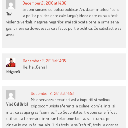
December 21, 2010 at 14:06
Si cum ramane cu politia politica? Ah, da am inteles: “pana
Tavi
la politia politica este cale lunga”; ideea este ca nu a fost
violenta verbala, negarea negarilor; mai stii poate pana la urma se va
gasi cineva sa dovedeasca ca a facut politie politica. Ce satisfactie as
avea!
December 21, 2010 at 14:35
He, he…Genial!
GrigoreS
December 21, 2010 at 14:53
Ma enerveaza securistii astia imputiti si molima
Vlad Cel Oribil
criptocomunista aferenta la culme: dom’le, intai si
intai, ca sa ajungi sa “semnezi” cu Securitatea, trebuie sa le fi fost
util sau sa te remarci in vreun fel anume (adica, sa fi turnat pe
cineva in vreun fel sau altul). Nu trebuia sa “refuzi”, trebuia doar sa