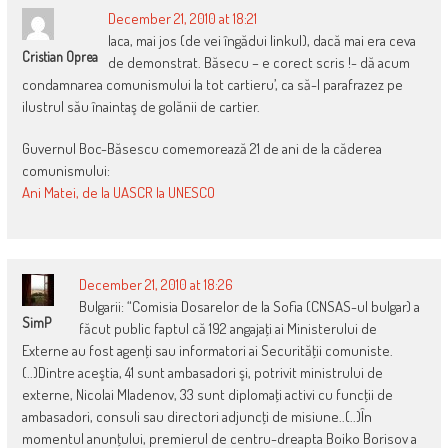
December 21, 2010 at 18:21
Iaca, mai jos (de vei îngădui linkul), dacă mai era ceva
Cristian Oprea
de demonstrat. Băsecu – e corect scris !- dă acum
condamnarea comunismului la tot cartieru’, ca să-l parafrazez pe
ilustrul său înaintaş de golănii de cartier.
Guvernul Boc-Băsescu comemorează 21 de ani de la căderea
comunismului:
Ani Matei, de la UASCR la UNESCO
December 21, 2010 at 18:26
Bulgarii: “Comisia Dosarelor de la Sofia (CNSAS-ul bulgar) a
SimP
făcut public faptul că 192 angajaţi ai Ministerului de
Externe au fost agenţi sau informatori ai Securităţii comuniste.
(..)Dintre aceştia, 41 sunt ambasadori şi, potrivit ministrului de
externe, Nicolai Mladenov, 33 sunt diplomaţi activi cu funcţii de
ambasadori, consuli sau directori adjuncţi de misiune..(..)În
momentul anunţului, premierul de centru-dreapta Boiko Borisov a