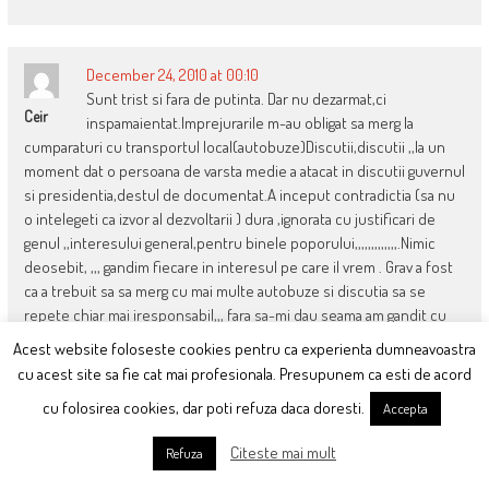
December 24, 2010 at 00:10
Sunt trist si fara de putinta. Dar nu dezarmat,ci
Ceir
inspamaientat.Imprejurarile m-au obligat sa merg la
cumparaturi cu transportul local(autobuze)Discutii,discutii ,,la un
moment dat o persoana de varsta medie a atacat in discutii guvernul
si presidentia,destul de documentat.A inceput contradictia (sa nu
o intelegeti ca izvor al dezvoltarii ) dura ,ignorata cu justificari de
genul ,,interesului general,pentru binele poporului,,,,,,,,,,,,,.Nimic
deosebit, ,,, gandim fiecare in interesul pe care il vrem . Grav a fost
ca a trebuit sa sa merg cu mai multe autobuze si discutia sa se
repete chiar mai iresponsabil,,, fara sa-mi dau seama am gandit cu
voce tare : ce nebunie : vecinul de scaun: In toate autobuzele, sunt
Acest website foloseste cookies pentru ca experienta dumneavoastra
pusi oameni sa contrazica si sa spuna cum ,guvernul si presedintele
cu acest site sa fie cat mai profesionala. Presupunem ca esti de acord
sunt devotati poporului.Asa ca abtinitiva. Multumesc.Am coborat ca
cu folosirea cookies, dar poti refuza daca doresti.
Accepta
un om fara mama ,fara tata ,fara tara, cu niste copii cu salarii ,,,,,de
foamete cu lacrimi in ochi ca nu se pot bucura de tineretea lor.NU
Citeste mai mult
Refuza
SUNT VINOVATI CEI CARE L-AU VOTAT PE basescu CI basescu CA IA
MINTIT SI INSELAT.