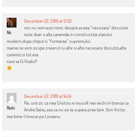
December 22, 2010 at 13:53
nici nu vom auzi nimic despre aceea “necesara” discutzie.
Nk
este doar o alta caramida in constructzia statului
modern.dupa chipul si “formarea” supremului.
maine,ne vom ocupa creierul cu alte si alte necesare discutzii,alte
caramizi.si tot asa.
care va fii finalul?
December 22, 2010 at 14:24
Pai, unii zic ca nea Cristoiu e muuult mai vechi in bransa ca
Radu
Andra Gatej, asa ca nu se va supara prea tare. Don Victor,
mai bine-l invocai pe Liiceanu.