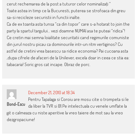
cerut rechemarea de la post a tuturor celor nominalizaţi ”
Toate astea in timp ce la Bucuresti, puterea se strofoaca din greu
sa-si recicleze securistii in functii inalte.
Ca de ex toanta asta tunsa “ca din topor” care s-a hotarat to join the
party la spartul targului… vezi doamne NUMAI asa te puteai “ridica”!
Ce cretin mai semna loialitate securitatii cand regimurile comuniste
din jurul nostru picau ca dominourile intr-un ritm vertiginos? Cu
astfel de cretini vrea basescu sa ridice economia? Pai cucoana asta
,dupa cifrele de afaceri de la Unilever, excela doar in ceea ce stia ea:
tabacaria! Soric gros cat incape. Obraz de porc.
December 21, 2010 at 18:34
Pentru Tapalaga si Coroiu are mosu cite o trompeta si le
Bond-Escu
da liber la TVR si B1.Pe intelectuala cu venele umflate la
git o calmeaza cu niste aperitive la vreo taiere de mot sau la vreo
dezgropaciune!