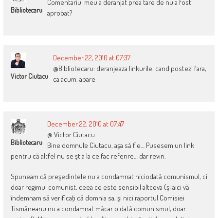
Comentariul meu a deranjat prea tare de nu a fost
Bibliotecaru
aprobat?
December 22, 2010 at 07:37
@Bibliotecaru: deranjeaza linkurile. cand postezi fara,
Victor Ciutacu
ca acum, apare
December 22, 2010 at 07:47
@ Victor Ciutacu
Bibliotecaru
Bine domnule Ciutacu, aşa să fie… Pusesem un link
pentru că altfel nu se ştia la ce fac referire… dar revin.
Spuneam că preşedintele nu a condamnat niciodată comunismul, ci
doar regimul comunist, ceea ce este sensibil altceva (şi aici vă
îndemnam să verificaţi că domnia sa, şi nici raportul Comisiei
Tismăneanu nu a condamnat măcar o dată comunismul, doar