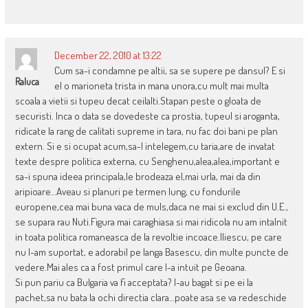
December 22, 2010 at 13:22
Cum sa-i condamne pe altii, sa se supere pe dansul? E si
Raluca
el o marioneta trista in mana unora,cu mult mai multa
scoala a vietii si tupeu decat ceilalti.Stapan peste o gloata de
securisti. Inca o data se dovedeste ca prostia, tupeul si aroganta,
ridicate la rang de calitati supreme in tara, nu fac doi bani pe plan
extern. Si e si ocupat acum,sa-l intelegem,cu taria,are de invatat
texte despre politica externa, cu Senghenu,alea,alea,important e
sa-i spuna ideea principala,le brodeaza el,mai urla, mai da din
aripioare…Aveau si planuri pe termen lung, cu fondurile
europene,cea mai buna vaca de muls,daca ne mai si exclud din U.E.,
se supara rau Nuti.Figura mai caraghiasa si mai ridicola nu am intalnit
in toata politica romaneasca de la revoltie incoace.Iliescu, pe care
nu l-am suportat, e adorabil pe langa Basescu, din multe puncte de
vedere.Mai ales ca a fost primul care l-a intuit pe Geoana.
Si pun pariu ca Bulgaria va fi acceptata? I-au bagat si pe ei la
pachet,sa nu bata la ochi directia clara…poate asa se va redeschide