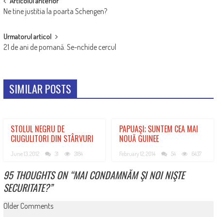
POST
Articolul anterior
Ne tine justitia la poarta Schengen?
NAVIGATION
Urmatorul articol
21 de ani de pomană. Se-nchide cercul
SIMILAR POSTS
STOLUL NEGRU DE
PAPUAŞI; SUNTEM CEA MAI
CIUGULITORI DIN STÂRVURI
NOUĂ GUINEE
June 13, 2012
31
3184
February 12, 2014
54
6437
95 THOUGHTS ON “
MAI CONDAMNĂM ŞI NOI NIŞTE
SECURITATE?
”
COMMENT
Older Comments