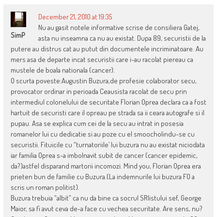
December 21, 2010 at 19:35
Nu au gasit notele informative scrise de consiliera Gatej,
SimP
asta nu inseamna ca nu au existat. Dupa 89, securistii de la
putere au distrus cat au putut din documentele incriminatoare. Au
mers asa de departe incat securistii care i-au racolat piereau ca
mustele de boala nationala (cancer).
O scurta poveste:Augustin Buzura,de profesie colaborator secu,
provocator ordinar in perioada Ceausista racolat de secu prin
intermediul colonelului de securitate Florian Oprea declara ca a fost
hartuit de securisti care il opreau pe strada sa ii ceara autografe si il
pupau. Asa se explica cum cei de la secu au intrat in posesia
romanelor lui cu dedicatie si au poze cu el smoocholindu-se cu
securistii. Fituicile cu “turnatoriile’ lui buzura nu au existat niciodata
iar familia Oprea s-a imbolnavit subit de cancer (cancer epidemic,
da?)astfel disparand martorii incomozi. Mind you, Florian Oprea era
prieten bun de familie cu Buzura.(La indemnurile lui buzura FO a
scris un roman politist).
Buzura trebuia “albit” ca nu da bine ca socrul SRIistului sef, George
Maior, sa fi avut ceva de-a face cu vechea securitate. Are sens, nu?