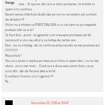
George
voie … Iti spune clar ca ti-a sters postarea , te trimite in
spam si tu continui .
Facem teoria chibritului la altii dar pe noi nu ne vedem cat suntem
de dictatori !!!
Victor nu a inteles ca POATE DIALOGA si cu cei care nu au neaparat
aceleasi idei ca si el !
Te face bou , prost , te jigneste cum vrea apoi posteaza cat de
nenorocit e unu sau altul si ce limbaj de cartier are …
Deci , eu nu inteleg , de ce continua astia injuratii sa mai posteze aici
?????????
Masochisti !
Stiu ca o sa am o replica pe masura si trimis in spam deci , nu te mai
obosi , ca nu mai revin … Cred ca e a doua oara cand citesc ce au
scris altii , dar de fiecare data e la fel …
Ei vorbesc frumos si tu ii jignesti !!!
Pa …
December 22, 2010 at 09:47