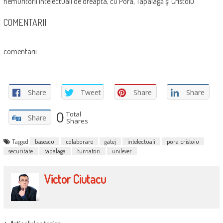
nemuritorii intelectuali de dreapta, cu Pora, Tapalagă şi Cristoiu.
COMENTARII
comentarii
Share
Tweet
Share
Share
0
Total
Share
Shares
Tagged
basescu
colaborare
gatej
intelectuali
pora cristoiu
securitate
tapalaga
turnatori
unilever
Victor Ciutacu