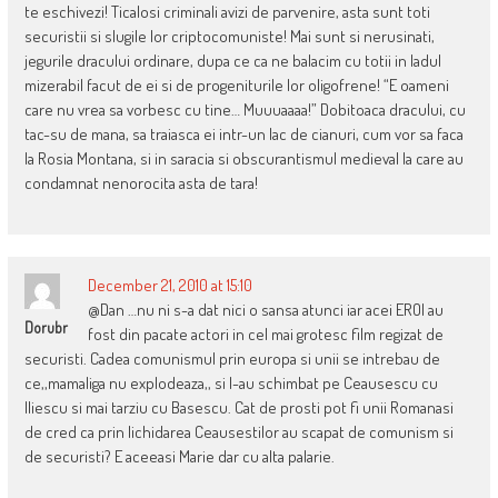
te eschivezi! Ticalosi criminali avizi de parvenire, asta sunt toti
securistii si slugile lor criptocomuniste! Mai sunt si nerusinati,
jegurile dracului ordinare, dupa ce ca ne balacim cu totii in Iadul
mizerabil facut de ei si de progeniturile lor oligofrene! “E oameni
care nu vrea sa vorbesc cu tine… Muuuaaaa!” Dobitoaca dracului, cu
tac-su de mana, sa traiasca ei intr-un lac de cianuri, cum vor sa faca
la Rosia Montana, si in saracia si obscurantismul medieval la care au
condamnat nenorocita asta de tara!
December 21, 2010 at 15:10
@Dan …nu ni s-a dat nici o sansa atunci iar acei EROI au
Dorubr
fost din pacate actori in cel mai grotesc film regizat de
securisti. Cadea comunismul prin europa si unii se intrebau de
ce,,mamaliga nu explodeaza,, si l-au schimbat pe Ceausescu cu
Iliescu si mai tarziu cu Basescu. Cat de prosti pot fi unii Romanasi
de cred ca prin lichidarea Ceausestilor au scapat de comunism si
de securisti? E aceeasi Marie dar cu alta palarie.