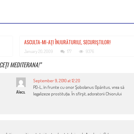
ASCULTA-MI-AŢI ÎNJURĂTURILE, SECURIŞTILOR!
January 20, 2009
177
9376
CEŢI MEDITERANA!
”
September 9, 2010 at 12:20
PD-L, în frunte cu onor Şobolanus Opăritus, vrea să
Alecs.
legalizeze prostituţia. În sfîrşit, adoratorii Chiorului