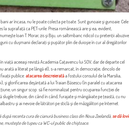
bani ar încasa, nu le poate colecta pe toate. Sunt gunoaie şi gunoaie. Cele
ies la suprafaţă ca PET-urile. Presa românească are şi ea, evident,
numeşte Ioan T. Morar, zis şi Biju, un saltimbanc ridicol cu pretenţii abuzive
gurii cu duşmanii declaraţi şi pupător plin de duioşie în cur al dregătorilor
i în viaţă aceeaşi revistă Academia Caţavencu lui SOV, dar de departe cel
nu arată a literat pe lângă el), s-a remarcat, în democraţie, dincolo de
fixaţii publice:
atacarea descreierată
a fostului consulul de la Marsilia,
oi), şi glorificarea deşănţată a lui Traian Băsescu (în paralel cu atacarea
acţiune, un singur scop: să fie nominalizat pentru ocuparea funcţiei de
dcă slugile trebuie, din când în când, furajate şi mângâiate pe ţeastă, cu nu
 albastru şi ai nevoie de lătrători pe sticlă şi de mâzgălitori pe Internet.
tă după recenta cura de cianură business class din Noua Zeelandă,
se dă lovi
iene, musteşte de tupeu ca WC-ul public de chiştoace.