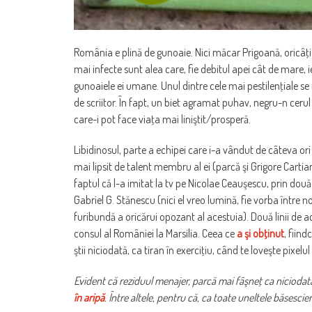
România e plină de gunoaie. Nici măcar Prigoană, oricâţi 
mai infecte sunt alea care, fie debitul apei cât de mare, 
gunoaiele ei umane. Unul dintre cele mai pestilenţiale se 
de scriitor. În fapt, un biet agramat puhav, negru-n cerul 
care-i pot face viaţa mai liniştit/prosperă.
Libidinosul, parte a echipei care i-a vândut de câteva or
mai lipsit de talent membru al ei (parcă şi Grigore Cartia
faptul că l-a imitat la tv pe Nicolae Ceauşescu, prin două 
Gabriel G. Stănescu (nici el vreo lumină, fie vorba între n
furibundă a oricărui opozant al acestuia). Două linii de 
consul al României la Marsilia. Ceea ce
a şi obţinut
, fiin
ştii niciodată, ca tiran în exerciţiu, când te loveşte pixelul
Evident că reziduul menajer, parcă mai fâşneţ ca nicioda
în aripă
. Între altele, pentru că, ca toate uneltele băsesc