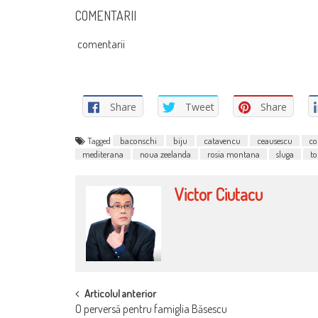
COMENTARII
comentarii
Share
Tweet
Share
Tagged
baconschi
biju
catavencu
ceausescu
co
mediterana
noua zeelanda
rosia montana
sluga
t
Victor Ciutacu
POST
Articolul anterior
O perversă pentru famiglia Băsescu
NAVIGATION