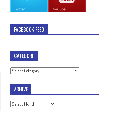
FACEBOOK FEED
CATEGORII
Categorii
ARHIVE
Arhive
l