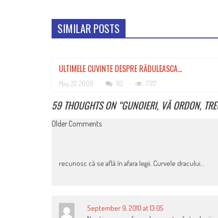
SIMILAR POSTS
ULTIMELE CUVINTE DESPRE RĂDULEASCA…
May 22, 2009
110
7317
59 THOUGHTS ON “
GUNOIERI, VĂ ORDON, TRE
COMMENT
Older Comments
NAVIGATION
recunosc că se află în afara legii. Curvele dracului…
September 9, 2010 at 13:05