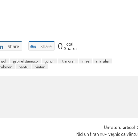
0
Total
Share
Share
Shares
nsul
gabriel stanescu
gunoi
i.t. morar
mae
marsilia
omberon
vantu
vintan
Urmatorul articol
Nici un tiran nu-i veşnic ca vântu