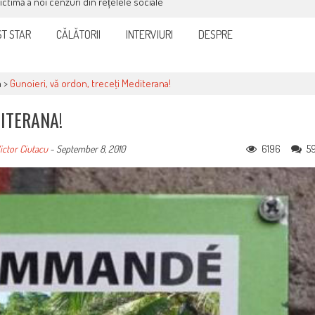
victimă a noi cenzuri din rețelele sociale
T STAR
CĂLĂTORII
INTERVIURI
DESPRE
a
>
Gunoieri, vă ordon, treceţi Mediterana!
DITERANA!
6196
5
ictor Ciutacu
-
September 8, 2010