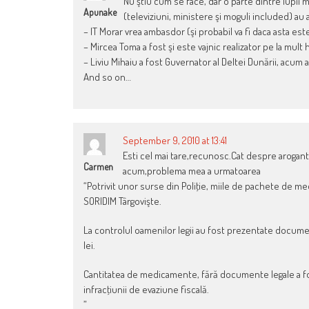
Nu ştiu cum se face, dar o parte dintre lupii m
Apunake
(televiziuni, ministere şi moguli included) au a
– IT Morar vrea ambasdor (şi probabil va fi daca asta est
– Mircea Toma a fost şi este vajnic realizator pe la mult 
– Liviu Mihaiu a fost Guvernator al Deltei Dunării, acum 
And so on…
September 9, 2010 at 13:41
Esti cel mai tare,recunosc.Cat despre arogant
Carmen
acum,problema mea a urmatoarea
“Potrivit unor surse din Poliţie, miile de pachete de me
SORIDIM Târgovişte.
La controlul oamenilor legii au fost prezentate docu
lei.
Cantitatea de medicamente, fără documente legale a fost
infracţiunii de evaziune fiscală.
”