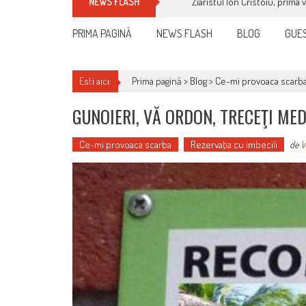
Ziaristul Ion Cristoiu, prima 
NEWS FLASH
PRIMA PAGINĂ
NEWS FLASH
BLOG
GUES
Esti aici:
Prima pagină >
Blog
>
Ce-mi provoaca scarb
GUNOIERI, VĂ ORDON, TRECEŢI ME
Ce-mi provoaca scarba
Rezervaţia cu imbecili
de
V