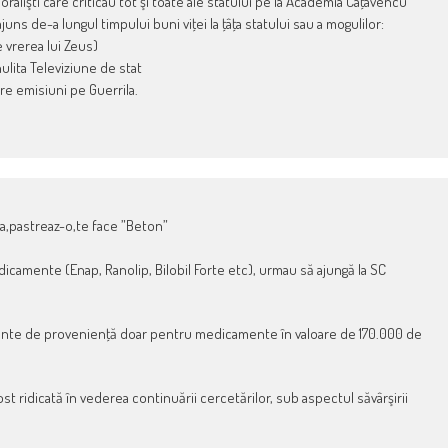
oralişti care criticau tot şi toate ale statului pe la Academia Caţavencu
juns de-a lungul timpului buni viţei la ţâţa statului sau a mogulilor:
e vrerea lui Zeus)
hulita Televiziune de stat
are emisiuni pe Guerrila.
a,pastreaz-o,te face ”Beton”
dicamente (Enap, Ranolip, Bilobil Forte etc), urmau să ajungă la SC
mente de provenienţă doar pentru medicamente în valoare de 170.000 de
 ridicată în vederea continuării cercetărilor, sub aspectul săvârşirii