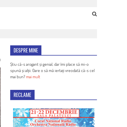
DESPRE MINE
9
Știu că-s arogant și genial, dar îmi place să mi-o
spună și alții. Oare o să mă iertați vreodată că-s cel
mai bun?
mai mult
RECLAME