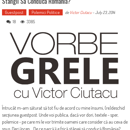
Stângii Să Conducă România?
Guestpost
Polemici Politice
de
Victor Ciutacu
-
July 23, 2014
18
3385
Întrucât m-am săturat să tot fiu de acord cu mine însumi, (re)deschid
secțiunea guestpost. Unde voi publica, dacă vor dori, textele - sper,
polemice - pe care mi le vor trimite oameni care consider că au ceva de
spus. Deci încep... De ce parcă îi e frică stângii să conducă România?