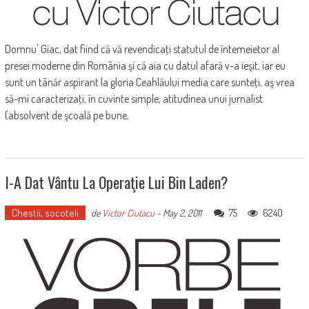
Domnu' Giac, dat fiind că vă revendicaţi statutul de întemeietor al
presei moderne din România şi că aia cu datul afară v-a ieşit, iar eu
sunt un tânăr aspirant la gloria Ceahlăului media care sunteţi, aş vrea
să-mi caracterizaţi, în cuvinte simple, atitudinea unui jurnalist
(absolvent de şcoală pe bune,
I-A Dat Vântu La Operaţie Lui Bin Laden?
Chestii, socoteli
75
6240
de
Victor Ciutacu
-
May 2, 2011