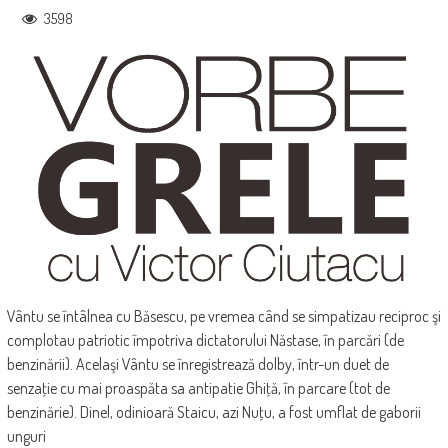
3598
Vântu se întâlnea cu Băsescu, pe vremea când se simpatizau reciproc şi
complotau patriotic împotriva dictatorului Năstase, în parcări (de
benzinării). Acelaşi Vântu se înregistrează dolby, într-un duet de
senzaţie cu mai proaspăta sa antipatie Ghiţă, în parcare (tot de
benzinărie). Dinel, odinioară Staicu, azi Nuţu, a fost umflat de gaborii
unguri