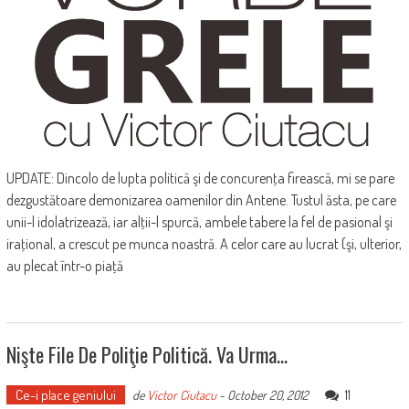
UPDATE: Dincolo de lupta politică şi de concurenţa firească, mi se pare
dezgustătoare demonizarea oamenilor din Antene. Tustul ăsta, pe care
unii-l idolatrizează, iar alţii-l spurcă, ambele tabere la fel de pasional şi
iraţional, a crescut pe munca noastră. A celor care au lucrat (şi, ulterior,
au plecat într-o piaţă
Nişte File De Poliţie Politică. Va Urma…
Ce-i place geniului
11
de
Victor Ciutacu
-
October 20, 2012