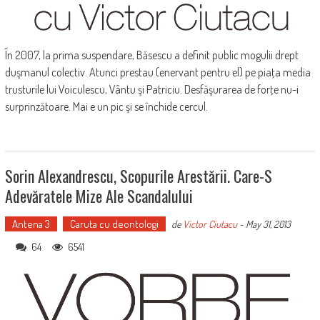
În 2007, la prima suspendare, Băsescu a definit public mogulii drept
duşmanul colectiv. Atunci prestau (enervant pentru el) pe piaţa media
trusturile lui Voiculescu, Vântu şi Patriciu. Desfăşurarea de forţe nu-i
surprinzătoare. Mai e un pic şi se închide cercul.
Sorin Alexandrescu, Scopurile Arestării. Care-S
Adevăratele Mize Ale Scandalului
Antena 3
Caruta cu deontologi
de
Victor Ciutacu
-
May 31, 2013
64
6541