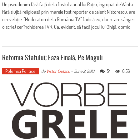
Un pseudonim fără față de la fostul ziar al lui Rațiu, îngropat de Vântu
fără slujbă religioasă prin marele fost reporter de talent Nistorescu, are
o revelație. "Moderatori de la România TV" (adică eu, dar n-are sânge s-
o scrie) cer închiderea TVR. Ca, evident, să facă jocul lui Ghiță, dornic
Reforma Statului; Faza Finală, Pe Moguli
Polemici Politice
54
6156
de
Victor Ciutacu
-
June 2, 2013