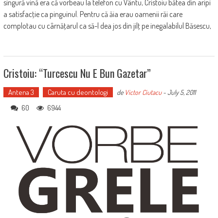
singură vină era că vorbeau la telefon cu Vântu, Cristoiu bătea din aripi
a satisfacţie ca pinguinul. Pentru că ăia erau oamenii răi care
complotau cu cârnăţarul ca să-l dea jos din jilţ pe inegalabilul Băsescu,
Cristoiu: “Turcescu Nu E Bun Gazetar”
Antena 3
Caruta cu deontologi
de
Victor Ciutacu
-
July 5, 2011
60
6944