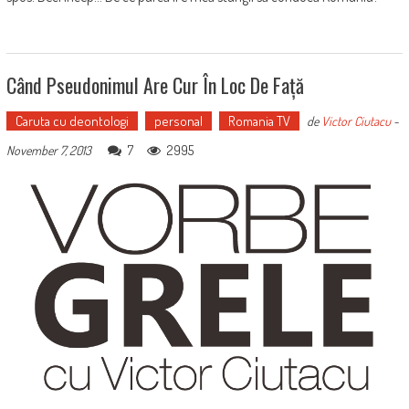
Când Pseudonimul Are Cur În Loc De Față
Caruta cu deontologi
personal
Romania TV
de
Victor Ciutacu
-
7
2995
November 7, 2013