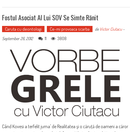
Fostul Asociat Al Lui SOV Se Simte Rănit
Caruta cu deontologi
Ce-mi provoaca scarba
de
Victor Ciutacu
-
11
3808
September 26, 2012
Când Kovesi a terfelit juma' de Realitatea şi o căruţă de oameni a căror