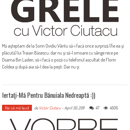
Mă aşteptam de la Sorin Ovidiu Vântu să-i facă orice surpriză (fie ea şi
plăcută) lui Traian Băsescu, dar nu şi să-l omoare cu sânge rece pe
Osama Bin Laden, să-i facă o poză cu telefonul ascultat de Florin
Coldea şi după aia să-l dea la peşti. Dar nu şi
Iertaţi-Mă Pentru Bănuiala Nedreaptă :))
Hai să mă laud
47
4506
de
Victor Ciutacu
-
April 30, 2011