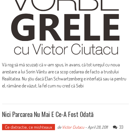
Vă rog să mă scuzaţi că v-am spus, în avans, că tot iureşul cu noua
arestare a lui Sorin Vântu are ca scop cedarea de facto a trustului
Realitatea. Nu ştiu dacă Elan Schwartzenberg e interfaţă sau ia pentru
el, rămâne de văzut, la fel cum nu cred că Sebi
Nici Parcarea Nu Mai E Ce-A Fost Odată
Ce dixtractie, ce mishteaux
33
de
Victor Ciutacu
-
April 28, 2011