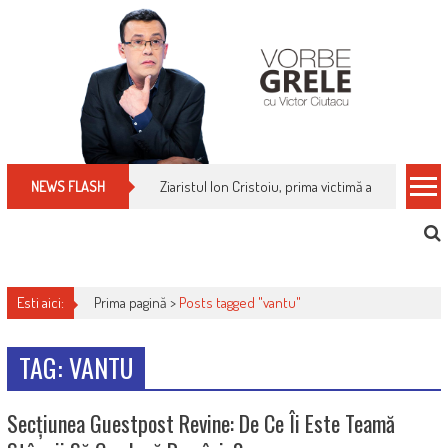
Skip
to
content
Ziaristul Ion Cristoiu, prima victimă a noi cenzuri 
NEWS FLASH
Esti aici:
Prima pagină >
Posts tagged "vantu"
TAG: VANTU
Secțiunea Guestpost Revine: De Ce Îi Este Teamă