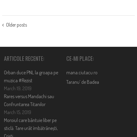
POSTS
Older posts
NAVIGATION
ARTICOLE RECENTE:
CE-MI PLACE:
Orban duce PNL la groapa pe
mana.ciutacu.ro
muzica #Rezist
Taranu’ de Badea
March 19, 2019
Rares versus Mandachi sau
Confruntarea Titanilor
March 15, 2019
Moroiul care bântuie liber pe
sticlă. Tare urât îmbătrânești,
Cristi….