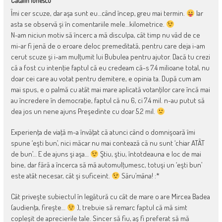
Cătălin Ionescu
Îmi cer scuze, dar aşa sunt eu…când încep, greu mai termin.
Iar
asta se observă şi în comentariile mele…kilometrice.
N-am niciun motiv să încerc a mă disculpa, cât timp nu văd de ce
mi-ar fi jenă de o eroare deloc premeditată, pentru care deja i-am
cerut scuze şi i-am mulţumit lui Bubulea pentru ajutor. Dacă tu crezi
că a fost cu intenţie faptul că eu credeam că-s 7.4 milioane total, nu
doar cei care au votat pentru demitere, e opinia ta. După cum am
mai spus, e o palmă cu atât mai mare aplicată votanţilor care încă mai
au încredere în democraţie, faptul că nu 6, ci 7.4 mil. n-au putut să
dea jos un nene ajuns Preşedinte cu doar 5.2 mil.
Experienţa de viaţă m-a învăţat că atunci când o domnişoară îmi
spune ‘eşti bun’, nici măcar nu mai contează că nu sunt ‘chiar ATÂT
de bun’… E de ajuns şi aşa…
Ştiu, ştiu, întotdeauna e loc de mai
bine, dar fără a încerca să mă automulţumesc, totuşi un ‘eşti bun’
este atât necesar, cât şi suficeint.
Săru’mâna! :*
Cât priveşte subiectul în legătură cu cât de mare o are Mircea Badea
(audienţa, fireşte…
), trebuie să remarc faptul că mă simt
copleşit de aprecierile tale. Sincer să fiu, aş fi preferat să mă