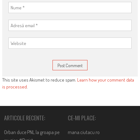
This site uses Akismet to reduce spam.
Learn how your comment data
is processed
.
ARTICOLE RECENTE:
CE-MI PLACE:
Orban duce PNL la groapa pe
mana.ciutacu.ro