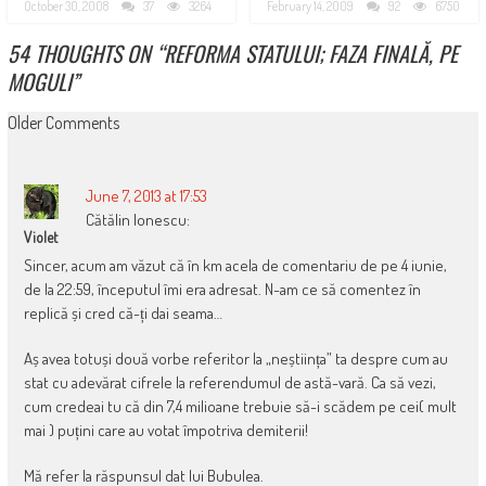
October 30, 2008
37
3264
February 14, 2009
92
6750
54 THOUGHTS ON “
REFORMA STATULUI; FAZA FINALĂ, PE
MOGULI
”
COMMENT
Older Comments
NAVIGATION
June 7, 2013 at 17:53
Cătălin Ionescu:
Violet
Sincer, acum am văzut că în km acela de comentariu de pe 4 iunie,
de la 22:59, începutul îmi era adresat. N-am ce să comentez în
replică și cred că-ți dai seama…
Aș avea totuși două vorbe referitor la „neștiința” ta despre cum au
stat cu adevărat cifrele la referendumul de astă-vară. Ca să vezi,
cum credeai tu că din 7,4 milioane trebuie să-i scădem pe cei( mult
mai ) puțini care au votat împotriva demiterii!
Mă refer la răspunsul dat lui Bubulea.