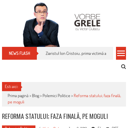
Skip
to
content
Ziaristul Ion Cristoiu, prima victimă a noi cenzuri 
NEWS FLASH
Esti aici:
Prima pagină >
Blog
>
Polemici Politice
>
Reforma statului; faza finală,
pe moguli
REFORMA STATULUI; FAZA FINALĂ, PE MOGULI