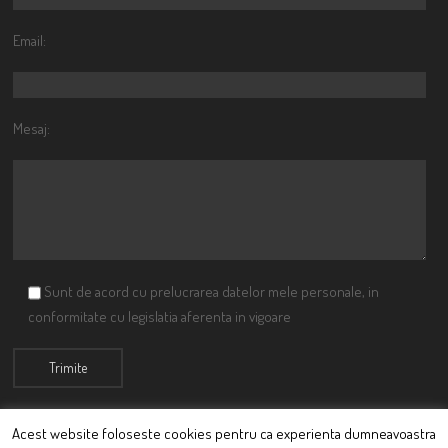
Email:
Mesaj:
Sunt de acord cu prelucrarea datelor mele personale, in
conformitate cu legislatia aferenta in vigoare
Acest website foloseste cookies pentru ca experienta dumneavoastra