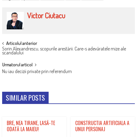
Victor Ciutacu
POST
Articolul anterior
Sorin Alexandrescu, scopurile arestării. Care-s adevăratele mize ale
NAVIGATION
scandalului
Urmatorul articol
Nu iau decizii private prin referendum
SIMILAR POSTS
BRE, NEA TIRANE, LASĂ-TE
CONSTRUCTIA ARTIFICIALA A
ODATĂ LA MAIEU!
UNUI PERSONAJ