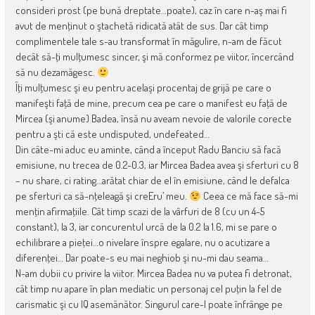
consideri prost (pe bună dreptate…poate), caz în care n-aş mai fi
avut de menţinut o ştachetă ridicată atât de sus. Dar cât timp
complimentele tale s-au transformat în măgulire, n-am de făcut
decât să-ţi mulţumesc sincer, şi mă conformez pe viitor, încercând
să nu dezamăgesc.
Îţi mulţumesc şi eu pentru acelaşi procentaj de grijă pe care o
manifeşti faţă de mine, precum cea pe care o manifest eu faţă de
Mircea (şi anume) Badea, însă nu aveam nevoie de valorile corecte
pentru a şti că este undisputed, undefeated…
Din câte-mi aduc eu aminte, când a început Radu Banciu să facă
emisiune, nu trecea de 0.2-0.3, iar Mircea Badea avea şi sferturi cu 8
– nu share, ci rating…arătat chiar de el în emisiune, când le defalca
pe sferturi ca să-nţeleagă şi creEru’ meu.
Ceea ce mă face să-mi
menţin afirmaţiile. Cât timp scazi de la vârfuri de 8 (cu un 4-5
constant), la 3, iar concurentul urcă de la 0.2 la 1.6, mi se pare o
echilibrare a pieţei…o nivelare înspre egalare, nu o acutizare a
diferenţei… Dar poate-s eu mai neghiob şi nu-mi dau seama…
N-am dubii cu privire la viitor. Mircea Badea nu va putea fi detronat,
cât timp nu apare în plan mediatic un personaj cel puţin la fel de
carismatic şi cu IQ asemănător. Singurul care-l poate înfrânge pe