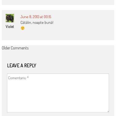
June 8, 2013 at 00:15
Cătălin, noapte bună!
Violet
COMMENT
Older Comments
NAVIGATION
LEAVE A REPLY