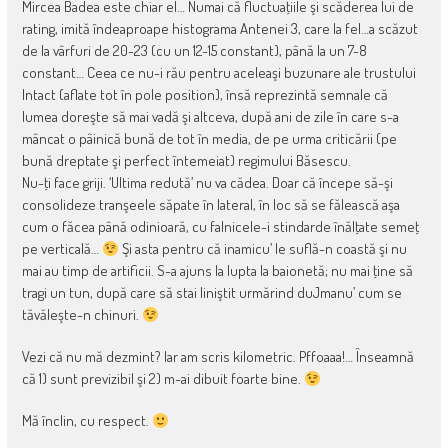
Mircea Badea este chiar el… Numai că fluctuaţiile şi scăderea lui de
rating, imită îndeaproape histograma Antenei 3, care la fel…a scăzut
de la vârfuri de 20-23 (cu un 12-15 constant), până la un 7-8
constant… Ceea ce nu-i rău pentru aceleaşi buzunare ale trustului
Intact (aflate tot în pole position), însă reprezintă semnale că
lumea doreşte să mai vadă şi altceva, după ani de zile în care s-a
mâncat o pâinică bună de tot în media, de pe urma criticării (pe
bună dreptate şi perfect întemeiat) regimului Băsescu.
Nu-ţi face griji. ‘Ultima redută’ nu va cădea. Doar că începe să-şi
consolideze tranşeele săpate în lateral, în loc să se fălească aşa
cum o făcea până odinioară, cu falnicele-i stindarde înălţate semeţ
pe verticală…
Şi asta pentru că inamicu’ le suflă-n coastă şi nu
mai au timp de artificii. S-a ajuns la lupta la baionetă; nu mai ţine să
tragi un tun, după care să stai liniştit urmărind duJmanu’ cum se
tăvăleşte-n chinuri.
Vezi că nu mă dezmint? Iar am scris kilometric. Pffoaaa!… Înseamnă
că 1) sunt previzibil şi 2) m-ai dibuit foarte bine.
Mă înclin, cu respect.