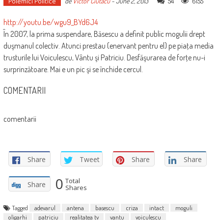
Polemici Politice
54
6155
de
Victor Ciutacu
-
June 2, 2013
http://youtu.be/wgu9_BYd6J4
În 2007, la prima suspendare, Băsescu a definit public mogulii drept
duşmanul colectiv. Atunci prestau (enervant pentru el) pe piaţa media
trusturile lui Voiculescu, Vântu şi Patriciu. Desfăşurarea de forţe nu-i
surprinzătoare. Mai e un pic şi se închide cercul.
COMENTARII
comentarii
Share
Tweet
Share
Share
0
Total
Share
Shares
Tagged
adevarul
antena
basescu
criza
intact
moguli
oligarhi
patriciu
realitatea tv
vantu
voiculescu