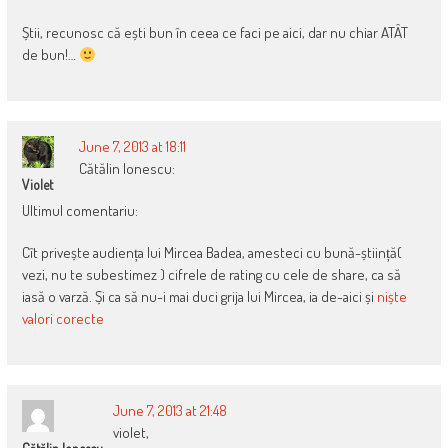
Știi, recunosc că ești bun în ceea ce faci pe aici, dar nu chiar ATÂT
de bun!…
June 7, 2013 at 18:11
Cătălin Ionescu:
Violet
Ultimul comentariu:
Cît privește audiența lui Mircea Badea, amesteci cu bună-știință(
vezi, nu te subestimez ) cifrele de rating cu cele de share, ca să
iasă o varză. Și ca să nu-i mai duci grija lui Mircea, ia de-aici și
niște
valori corecte
June 7, 2013 at 21:48
violet,