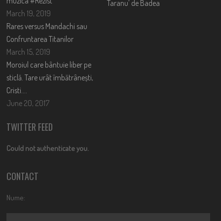
muzica #Rezist
Taranu’ de Badea
March 19, 2019
Rares versus Mandachi sau
Confruntarea Titanilor
March 15, 2019
Moroiul care bântuie liber pe
sticlă. Tare urât îmbătrânești,
Cristi….
June 20, 2017
TWITTER FEED
Could not authenticate you.
CONTACT
Nume: