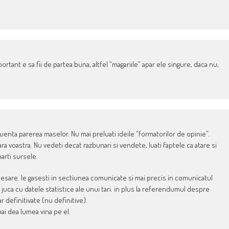
mportant e sa fii de partea buna, altfel “magariile” apar ele singure, daca nu,
uenta parerea maselor. Nu mai preluati ideile “formatorilor de opinie”.
ara voastra. Nu vedeti decat razbunari si vendete, luati faptele ca atare si
parti sursele.
ecesare. le gasesti in sectiunea comunicate si mai precis in comunicatul
ti juca cu datele statistice ale unui tari. in plus la referendumul despre
 definitivate (nu definitive).
ai dea lumea vina pe el.