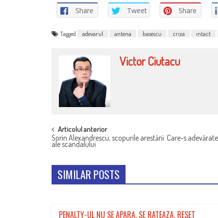
Share
Tweet
Share
Tagged
adevarul
antena
basescu
criza
intact
Victor Ciutacu
POST
Articolul anterior
Sorin Alexandrescu, scopurile arestării. Care-s adevărate
NAVIGATION
ale scandalului
SIMILAR POSTS
PENALTY-UL NU SE APARA, SE RATEAZA. RESET