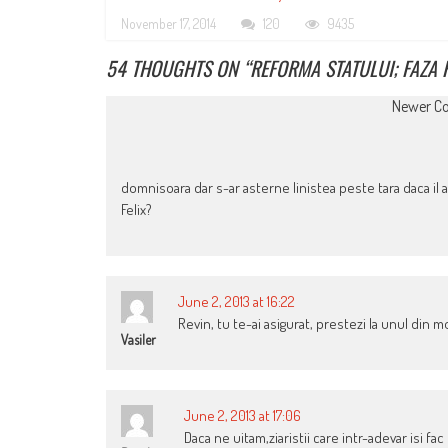
November 17, 2014
120
9435
54 THOUGHTS ON “
REFORMA STATULUI; FAZA 
COMMENT
Newer C
NAVIGATION
domnisoara dar s-ar asterne linistea peste tara daca il ani
Felix?
June 2, 2013 at 16:22
Revin, tu te-ai asigurat, prestezi la unul din mo
Vasiler
June 2, 2013 at 17:06
Daca ne uitam,ziaristii care intr-adevar isi 