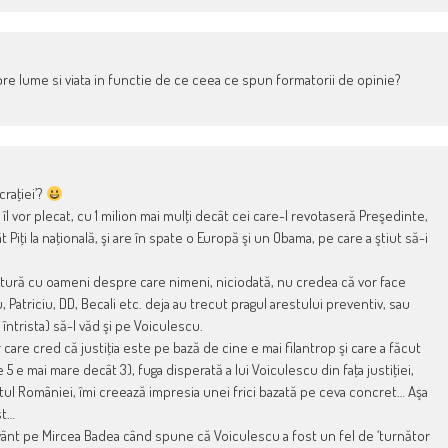
pre lume si viata in functie de ce ceea ce spun formatorii de opinie?
raţiei’?
 îl vor plecat, cu 1 milion mai mulţi decât cei care-l revotaseră Preşedinte,
t Piţi la naţională, şi are în spate o Europă şi un Obama, pe care a ştiut să-i
ătură cu oameni despre care nimeni, niciodată, nu credea că vor face
Patriciu, DD, Becali etc. deja au trecut pragul arestului preventiv, sau
 întrista) să-l văd şi pe Voiculescu.
 care cred că justiţia este pe bază de cine e mai filantrop şi care a făcut
 5 e mai mare decât 3), fuga disperată a lui Voiculescu din faţa justiţiei,
ntul României, îmi creează impresia unei frici bazată pe ceva concret… Aşa
st…
uvânt pe Mircea Badea când spune că Voiculescu a fost un fel de ‘turnător