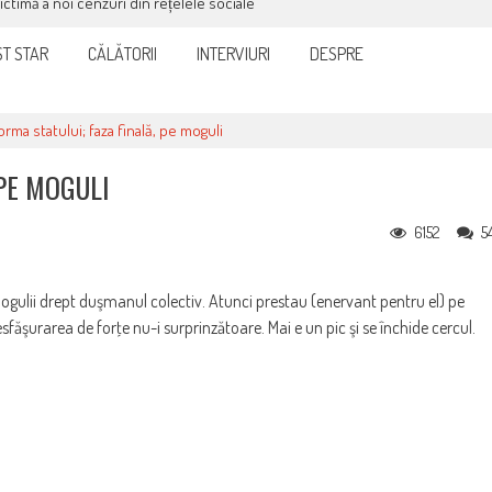
victimă a noi cenzuri din rețelele sociale
T STAR
CĂLĂTORII
INTERVIURI
DESPRE
rma statului; faza finală, pe moguli
 PE MOGULI
6152
5
ogulii drept duşmanul colectiv. Atunci prestau (enervant pentru el) pe
esfăşurarea de forţe nu-i surprinzătoare. Mai e un pic şi se închide cercul.