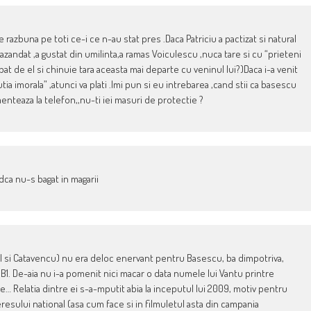
razbuna pe toti ce-i ce n-au stat pres .Daca Patriciu a pactizat si natural
azandat ,a gustat din umilinta,a ramas Voiculescu ,nuca tare si cu “prieteni
de el si chinuie tara aceasta mai departe cu veninul lui?)Daca i-a venit
a imorala” ,atunci va plati .Imi pun si eu intrebarea ,cand stii ca basescu
nteaza la telefon,,nu-ti iei masuri de protectie ?
indca nu-s bagat in magarii
nul si Catavencu) nu era deloc enervant pentru Basescu, ba dimpotriva,
 B1. De-aia nu i-a pomenit nici macar o data numele lui Vantu printre
e… Relatia dintre ei s-a-mputit abia la inceputul lui 2009, motiv pentru
eresului national (asa cum face si in filmuletul asta din campania