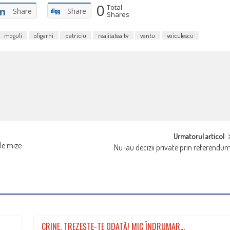
0
Total
Share
Share
Shares
moguli
oligarhi
patriciu
realitatea tv
vantu
voiculescu
Urmatorul articol
le mize
Nu iau decizii private prin referendu
CRINE, TREZEŞTE-TE ODATĂ! MIC ÎNDRUMAR…