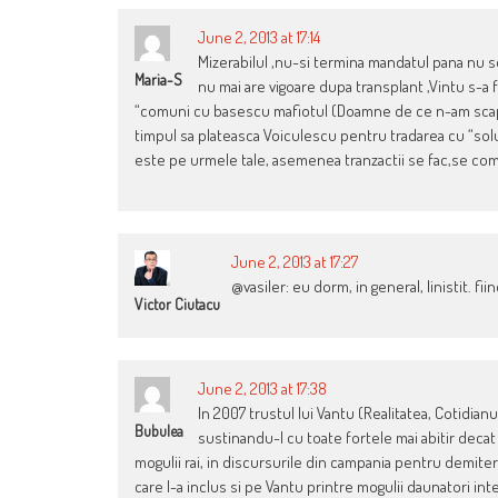
June 2, 2013 at 17:14
Mizerabilul ,nu-si termina mandatul pana nu se 
Maria-S
nu mai are vigoare dupa transplant ,Vintu s-a f
“comuni cu basescu mafiotul (Doamne de ce n-am scapat 
timpul sa plateasca Voiculescu pentru tradarea cu “soluti
este pe urmele tale, asemenea tranzactii se fac,se come
June 2, 2013 at 17:27
@vasiler: eu dorm, in general, linistit. fi
Victor Ciutacu
June 2, 2013 at 17:38
In 2007 trustul lui Vantu (Realitatea, Cotidia
Bubulea
sustinandu-l cu toate fortele mai abitir decat
mogulii rai, in discursurile din campania pentru demiter
care l-a inclus si pe Vantu printre mogulii daunatori int