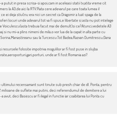
a putut in presa scrisa-si apoi,cam in aceleasi statii tv,atita vreme cit
 mers la A3,de aici la RTV.Piata cere adevarul pe care toata lumea il
ce ei deja stiu(nu era nici un secret ca Dragomir a luat spaga de la
oferi locuri unde adevarul tot va fi spus,e libertate si asta nu pot intelege
 pe Voiculescu(asta trebuia facut mai de demult)si ce?Atunci,vedetele A3
j si nu mi-a plins nimeni de mila,o vor lua de la capat in alta parte cu
e la Sorina,Manastireanu sau la Turcescu.Tot Badea,Razvan Dumitrescu,Oana
 resursele folosite impotriva mogulilor ar fi fost puse in slujba
erate,aeroporturi,gari,porturi, unde ar fi fost Romania azi?
le ultimului recensamant sunt tinute sub presh chiar de dl. Ponta, pentru
cu 2 milioane de suflete mai putini, deci referendumul de demitere a lui
a avut, deci Basescu ar fi ilegal in functie iar coabitarea lui Ponta cu