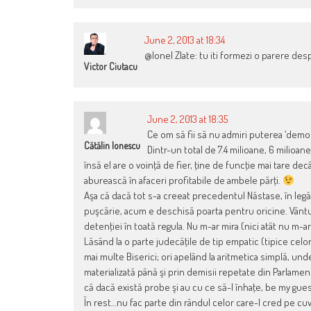
June 2, 2013 at 18:34
@Ionel Zlate: tu iti formezi o parere des
Victor Ciutacu
June 2, 2013 at 18:35
Ce om să fii să nu admiri puterea ‘democ
Cătălin Ionescu
Dintr-un total de 7.4 milioane, 6 milioane
însă el are o voinţă de fier, ţine de funcţie mai tare decâ
aburească în afaceri profitabile de ambele părţi.
Aşa că dacă tot s-a creeat precedentul Năstase, în leg
puşcărie, acum e deschisă poarta pentru oricine. Vântu, 
detenţiei în toată regula. Nu m-ar mira (nici atât nu m-ar
Lăsând la o parte judecăţile de tip empatic (tipice celor
mai multe Biserici; ori apelând la aritmetica simplă, unde
materializată până şi prin demisii repetate din Parlame
că dacă există probe şi au cu ce să-l înhaţe, be my gue
În rest…nu fac parte din rândul celor care-l cred pe c