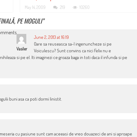
May 14, 2009
219
10260
FINALĂ, PE MOGULI
”
omments
June 2, 2013 at 16:19
Oare sa reuseasca sa-l ingenuncheze si pe
Vasiler
Voiculescu? Sunt convins ca nici Felix nu e
hileaza si pe el. Iti imaginezi ce groaza baga in toti daca il infunda si pe
gulii buni asa ca poti dormi linistit.
fac meseria cu pasiune sunt cam aceeasi de vreo douazeci de ani si aproape