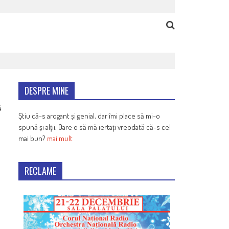
DESPRE MINE
4
Știu că-s arogant și genial, dar îmi place să mi-o
spună și alții. Oare o să mă iertați vreodată că-s cel
mai bun?
mai mult
RECLAME