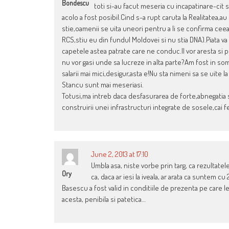
Bondescu
toti si-au facut meseria cu incapatinare-cit s-
acolo a fost posibil.Cind s-a rupt caruta la Realitatea,au
stie,oamenii se uita uneori pentru a li se confirma ceea 
RCS,stiu eu din fundul Moldovei si nu stia DNA).Piata va 
capetele astea patrate care ne conduc.Il vor aresta si
nu vor gasi unde sa lucreze in alta parte?Am fost in soma
salarii mai mici,desigur,asta e!Nu sta nimeni sa se uit
Stancu sunt mai meseriasi.
Totusi,ma intreb daca desfasurarea de forte,abnegatia si
construirii unei infrastructuri integrate de sosele,cai f
June 2, 2013 at 17:10
Umbla asa, niste vorbe prin targ, ca rezultate
Ory
ca, daca ar iesi la iveala, ar arata ca suntem 
Basescu a fost valid in conditiile de prezenta pe care le-
acesta, penibila si patetica…