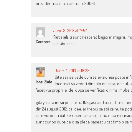
prezidentiala din toamna lui 2009).
June 2, 2013 at 17:52
Parca ailalti sunt neaparat bagati in magarii. I
Coracora
se fabrica :).
June 2, 2013 at 18:28
Uite asa se vede cum televiziunea poate infl
Ionel Zlate
Incercati sa vedeti dincolo de casa, orasul, t
faceti-va propriile idei dupa ce verificati din mai multe 
@Ory: daca intrai pe site-ul INS gaseasi toate datele n
din 24 august 2012. ca idee, ar trebui sa stii ca nu te po
care vorbesti datele recensamantului nu erau nici macar
sunt curios dupa ce o sa plece basescu cat timp o sa m