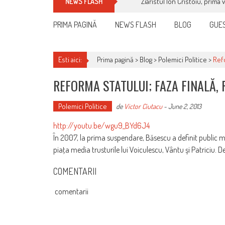
Ziaristul Ion Cristoiu, prima 
NEWS FLASH
PRIMA PAGINĂ
NEWS FLASH
BLOG
GUES
Esti aici:
Prima pagină >
Blog
>
Polemici Politice
>
Refo
REFORMA STATULUI; FAZA FINALĂ,
Polemici Politice
de
Victor Ciutacu
-
June 2, 2013
http://youtu.be/wgu9_BYd6J4
În 2007, la prima suspendare, Băsescu a definit public m
piaţa media trusturile lui Voiculescu, Vântu şi Patriciu. D
COMENTARII
comentarii