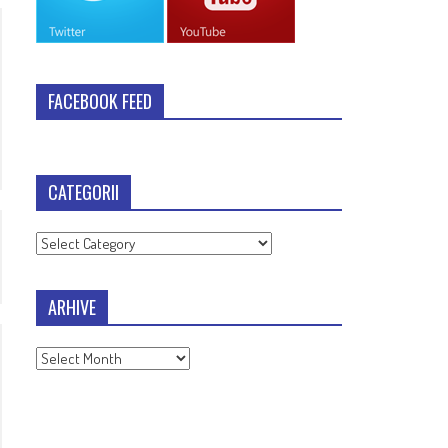
FACEBOOK FEED
CATEGORII
Categorii
ARHIVE
Arhive