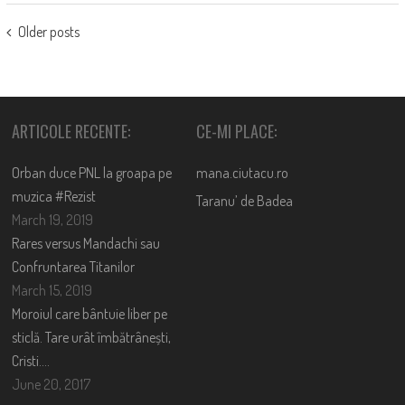
POSTS
Older posts
NAVIGATION
ARTICOLE RECENTE:
CE-MI PLACE:
Orban duce PNL la groapa pe
mana.ciutacu.ro
muzica #Rezist
Taranu’ de Badea
March 19, 2019
Rares versus Mandachi sau
Confruntarea Titanilor
March 15, 2019
Moroiul care bântuie liber pe
sticlă. Tare urât îmbătrânești,
Cristi….
June 20, 2017