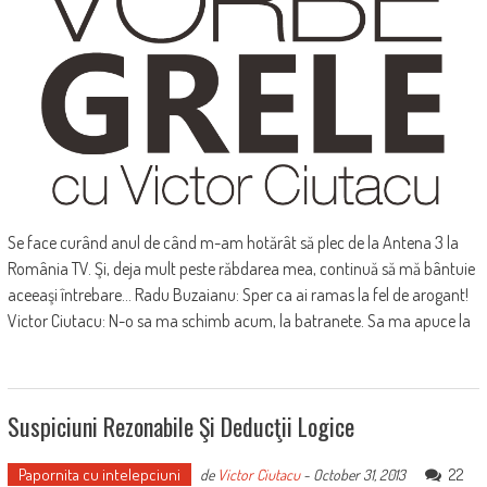
Se face curând anul de când m-am hotărât să plec de la Antena 3 la
România TV. Şi, deja mult peste răbdarea mea, continuă să mă bântuie
aceeaşi întrebare... Radu Buzaianu: Sper ca ai ramas la fel de arogant!
Victor Ciutacu: N-o sa ma schimb acum, la batranete. Sa ma apuce la
Suspiciuni Rezonabile Şi Deducţii Logice
Papornita cu intelepciuni
22
de
Victor Ciutacu
-
October 31, 2013