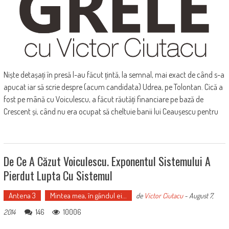
Niște detașați în presă l-au făcut țintă, la semnal, mai exact de când s-a
apucat iar să scrie despre (acum candidata) Udrea, pe Tolontan. Cică a
fost pe mână cu Voiculescu, a făcut răutăți financiare pe bază de
Crescent și, când nu era ocupat să cheltuie banii lui Ceaușescu pentru
De Ce A Căzut Voiculescu. Exponentul Sistemului A
Pierdut Lupta Cu Sistemul
Antena 3
Mintea mea, în gândul ei...
de
Victor Ciutacu
-
August 7,
146
10006
2014