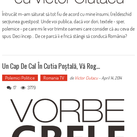
Întrucât m-am săturat să tot fiu de acord cu mine însumi, (re)deschid
secțiunea guestpost. Unde voi publica, dacă vor dori, textele - sper,
polemice - pe care mi le vor trimite oameni care consider că au ceva de
spus. Deci încep... De ce parcă îi e frică stângii să conducă România?
Un Cap De Cal În Cutia Poștală, Vă Rog…
Polemici Politice
Romania TV
de
Victor Ciutacu
-
April 14, 2014
17
3779