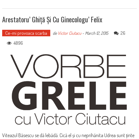
Arestatoru’ Ghiță Și Cu Ginecologu’ Felix
Ce-mi provoaca scarba
26
de
Victor Ciutacu
-
March 12, 2015
4896
Viteazul Băsescu se dă lebădă. Cică el și cu neprihănita Udrea sunt ținte