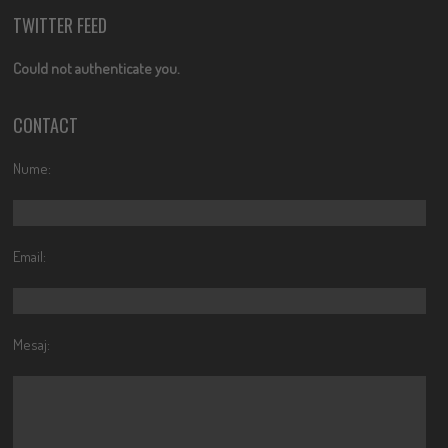
TWITTER FEED
Could not authenticate you.
CONTACT
Nume:
Email:
Mesaj: