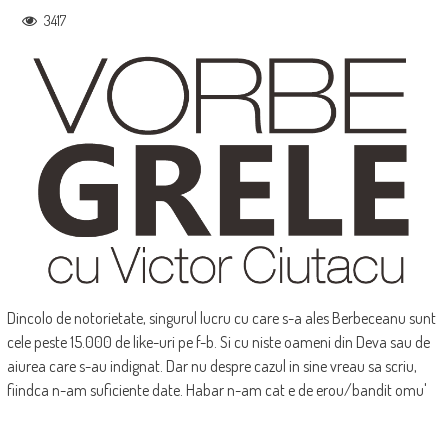
3417
Dincolo de notorietate, singurul lucru cu care s-a ales Berbeceanu sunt
cele peste 15.000 de like-uri pe f-b. Si cu niste oameni din Deva sau de
aiurea care s-au indignat. Dar nu despre cazul in sine vreau sa scriu,
fiindca n-am suficiente date. Habar n-am cat e de erou/bandit omu'