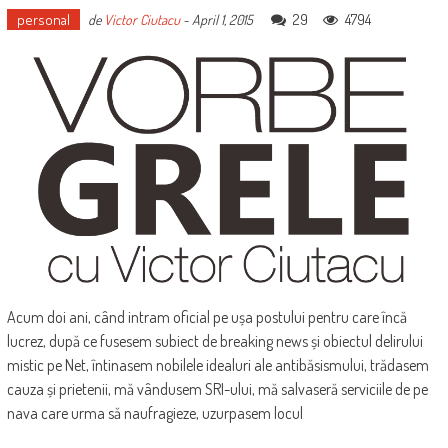
personal
29
4794
de
Victor Ciutacu
-
April 1, 2015
Acum doi ani, când intram oficial pe ușa postului pentru care încă
lucrez, după ce fusesem subiect de breaking news și obiectul delirului
mistic pe Net, întinasem nobilele idealuri ale antibăsismului, trădasem
cauza și prietenii, mă vândusem SRI-ului, mă salvaseră serviciile de pe
nava care urma să naufragieze, uzurpasem locul