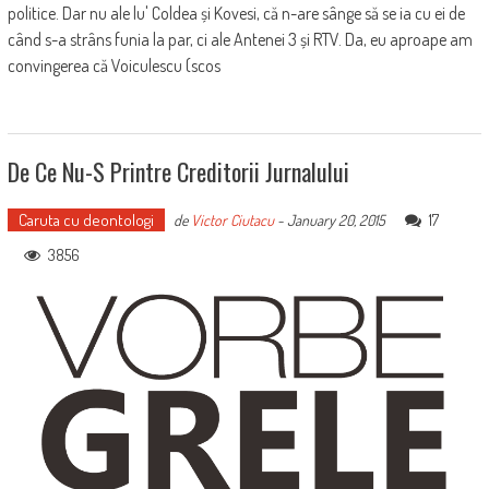
politice. Dar nu ale lu' Coldea și Kovesi, că n-are sânge să se ia cu ei de
când s-a strâns funia la par, ci ale Antenei 3 și RTV. Da, eu aproape am
convingerea că Voiculescu (scos
De Ce Nu-S Printre Creditorii Jurnalului
Caruta cu deontologi
17
de
Victor Ciutacu
-
January 20, 2015
3856