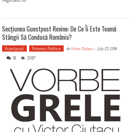
Secțiunea Guestpost Revine: De Ce Îi Este Teamă
Stângii Să Conducă România?
Guestpost
Polemici Politice
de
Victor Ciutacu
-
July 23, 2014
18
3387