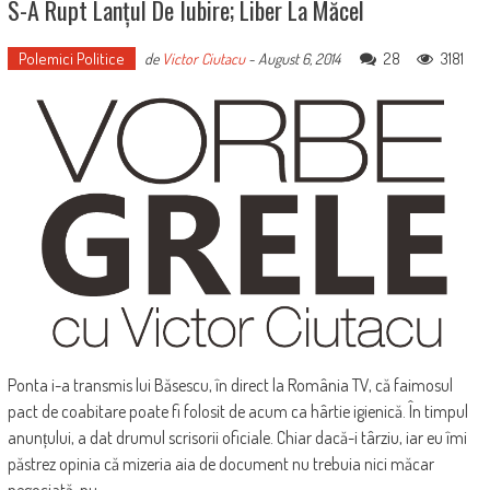
S-A Rupt Lanțul De Iubire; Liber La Măcel
Polemici Politice
28
3181
de
Victor Ciutacu
-
August 6, 2014
Ponta i-a transmis lui Băsescu, în direct la România TV, că faimosul
pact de coabitare poate fi folosit de acum ca hârtie igienică. În timpul
anunțului, a dat drumul scrisorii oficiale. Chiar dacă-i târziu, iar eu îmi
păstrez opinia că mizeria aia de document nu trebuia nici măcar
negociată, nu