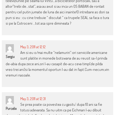
televiziunile pe seama lui Vintu , a bicicletelor portocalii, sau a
altor”trebi de…stat”, asa au avut si au inca un OS BABAN de rontait
pentru cel putin jumate de luna de aici inainte!O intrebare as dori sa
pun si eu : cu cine trebuie ” discutat ” ca trupele SEAL sa faca o tura
si pe la Cotroceni …tot asa spre dimineata ?
May 3, 2011 at 12:12
Am si eu o/mai multe “nelamuriri”:ori serviciile americane
Sergiu
sunt platite in monede botswana de au reusit sa-l prinda
de-abia dupa zece ani,ori l-au casapit de-acu ceva timp(de pilda
vreo trei ani)si la momentul oportun l-au dat in fapt.Cum-necum,vin
vremuri nasoale.
May 3, 2011 at 12:31
Se prea poate ca povestea cu gasitu’ dupa 10 ani sa fie
Purcelix
totusi adevarata. Sa nu uitm ca pe Eichman l-au dibuit