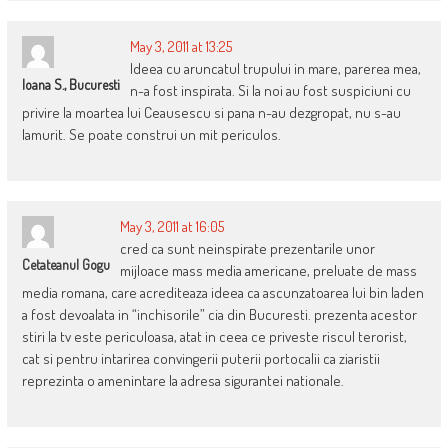
May 3, 2011 at 13:25
Ideea cu aruncatul trupului in mare, parerea mea,
Ioana S., Bucuresti
n-a fost inspirata. Si la noi au fost suspiciuni cu
privire la moartea lui Ceausescu si pana n-au dezgropat, nu s-au
lamurit. Se poate construi un mit periculos.
May 3, 2011 at 16:05
cred ca sunt neinspirate prezentarile unor
Cetateanul Gogu
mijloace mass media americane, preluate de mass
media romana, care acrediteaza ideea ca ascunzatoarea lui bin laden
a fost devoalata in “inchisorile” cia din Bucuresti. prezenta acestor
stiri la tv este periculoasa, atat in ceea ce priveste riscul terorist,
cat si pentru intarirea convingerii puterii portocalii ca ziaristii
reprezinta o amenintare la adresa sigurantei nationale.