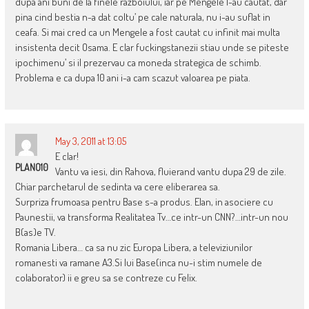
dupa ani buni de la finele razboiului, iar pe Mengele l-au cautat, dar
pina cind bestia n-a dat coltu’ pe cale naturala, nu i-au suflat in
ceafa. Si mai cred ca un Mengele a fost cautat cu infinit mai multa
insistenta decit Osama. E clar fuckingstanezii stiau unde se piteste
ipochimenu’ si il prezervau ca moneda strategica de schimb.
Problema e ca dupa 10 ani i-a cam scazut valoarea pe piata.
May 3, 2011 at 13:05
E clar!
PLANO10
Vantu va iesi, din Rahova, fluierand vantu dupa 29 de zile.
Chiar parchetarul de sedinta va cere eliberarea sa.
Surpriza frumoasa pentru Base s-a produs. Elan, in asociere cu
Paunestii, va transforma Realitatea Tv…ce intr-un CNN?…intr-un nou
B(as)e TV.
Romania Libera… ca sa nu zic Europa Libera, a televiziunilor
romanesti va ramane A3.Si lui Base(inca nu-i stim numele de
colaborator) ii e greu sa se contreze cu Felix.