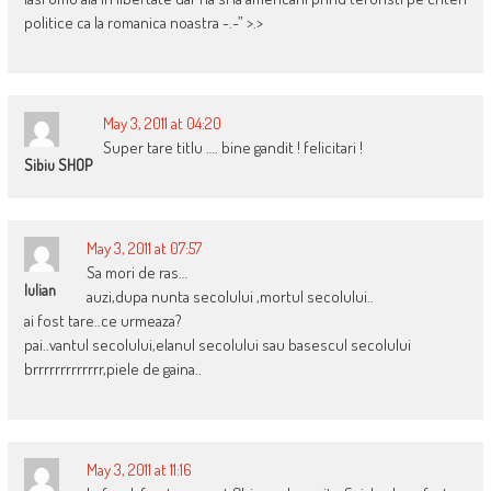
politice ca la romanica noastra -.-” >.>
May 3, 2011 at 04:20
Super tare titlu …. bine gandit ! felicitari !
Sibiu SHOP
May 3, 2011 at 07:57
Sa mori de ras…
Iulian
auzi,dupa nunta secolului ,mortul secolului..
ai fost tare..ce urmeaza?
pai..vantul secolului,elanul secolului sau basescul secolului
brrrrrrrrrrrrr,piele de gaina..
May 3, 2011 at 11:16