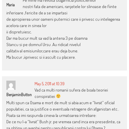
Pe mine ma revolta slugarnicia politicienilor
Maria
nostri fata de americani, ranjetele lor slinoase de fiinte
inferioare ,fericite de a se impartasi
de apropierea unor oameni puternici care ii privesc cu intelegerea
acelora care in sinea lor
ii dispretuiesc.
Dar ma bucur mult sa vad la antena 3 pe doamna
Stancu si pe domnul Ursu .Au ridicat nivelul
calitativ al emisiunilor,care erau deja bune.
Ma bucur ,iiprivesc si ii ascult cu placere.
May 5, 2011 at 10:39
Vad ca multi romanii sufera de boala teoriei
BenjaminButton
conspiratiei
Multi spun ca Osama e mort de mult si abia acum e “livrat” oficial
populatiei, ca sa justifice o eventuala retragere din afganistan etc..
Poata sa imi raspunda cineva la urmatoarea intrebare:
De ce nu l-a “livrat” Bush jr. pe vremea cand inca era presedinte, ca
sa obtina un avantaj pentru republicanii contra lui Obama ?