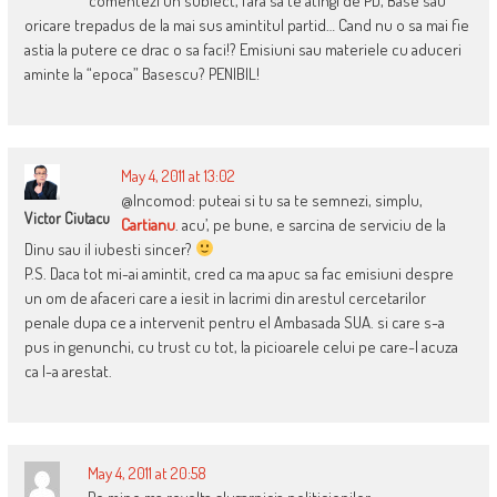
comentezi un subiect, fara sa te atingi de PD, Base sau
oricare trepadus de la mai sus amintitul partid… Cand nu o sa mai fie
astia la putere ce drac o sa faci!? Emisiuni sau materiele cu aduceri
aminte la “epoca” Basescu? PENIBIL!
May 4, 2011 at 13:02
@Incomod: puteai si tu sa te semnezi, simplu,
Victor Ciutacu
Cartianu
. acu’, pe bune, e sarcina de serviciu de la
Dinu sau il iubesti sincer?
P.S. Daca tot mi-ai amintit, cred ca ma apuc sa fac emisiuni despre
un om de afaceri care a iesit in lacrimi din arestul cercetarilor
penale dupa ce a intervenit pentru el Ambasada SUA. si care s-a
pus in genunchi, cu trust cu tot, la picioarele celui pe care-l acuza
ca l-a arestat.
May 4, 2011 at 20:58