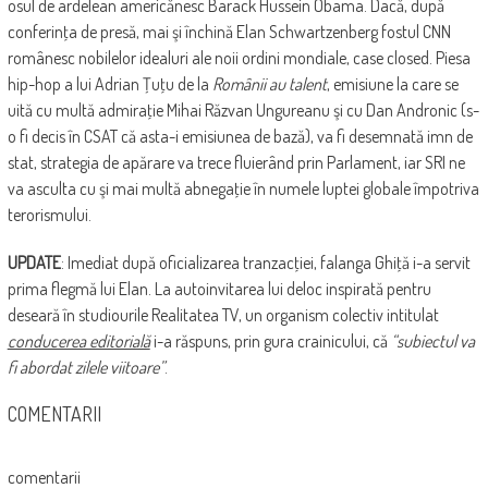
osul de ardelean americănesc Barack Hussein Obama. Dacă, după
conferinţa de presă, mai şi închină Elan Schwartzenberg fostul CNN
românesc nobilelor idealuri ale noii ordini mondiale, case closed. Piesa
hip-hop a lui Adrian Ţuţu de la
Românii au talent
, emisiune la care se
uită cu multă admiraţie Mihai Răzvan Ungureanu şi cu Dan Andronic (s-
o fi decis în CSAT că asta-i emisiunea de bază), va fi desemnată imn de
stat, strategia de apărare va trece fluierând prin Parlament, iar SRI ne
va asculta cu şi mai multă abnegaţie în numele luptei globale împotriva
terorismului.
UPDATE
: Imediat după oficializarea tranzacţiei, falanga Ghiţă i-a servit
prima flegmă lui Elan. La autoinvitarea lui deloc inspirată pentru
deseară în studiourile Realitatea TV, un organism colectiv intitulat
conducerea editorială
i-a răspuns, prin gura crainicului, că
“subiectul va
fi abordat zilele viitoare”
.
COMENTARII
comentarii