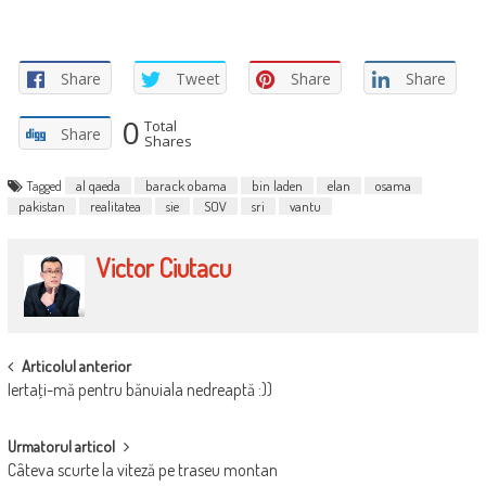
Share
Tweet
Share
Share
0
Total
Share
Shares
Tagged
al qaeda
barack obama
bin laden
elan
osama
pakistan
realitatea
sie
SOV
sri
vantu
Victor Ciutacu
POST
Articolul anterior
Iertaţi-mă pentru bănuiala nedreaptă :))
NAVIGATION
Urmatorul articol
Câteva scurte la viteză pe traseu montan