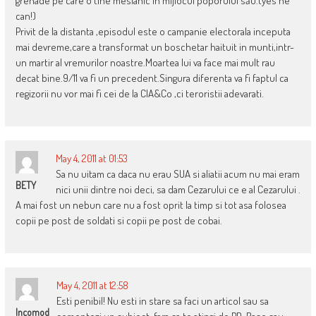
grenade pe care o tine mesianic in mijlocul poporului său.(yes he
can!)
Privit de la distanta ,episodul este o campanie electorala inceputa
mai devreme,care a transformat un boschetar haituit in munti,intr-
un martir al vremurilor noastre.Moartea lui va face mai mult rau
decat bine.9/11 va fi un precedent.Singura diferenta va fi faptul ca
regizorii nu vor mai fi cei de la CIA&Co ,ci teroristii adevarati.
May 4, 2011 at 01:53
Sa nu uitam ca daca nu erau SUA si aliatii acum nu mai eram
BETY
nici unii dintre noi deci, sa dam Cezarului ce e al Cezarului .
A mai fost un nebun care nu a fost oprit la timp si tot asa folosea
copii pe post de soldati si copii pe post de cobai.
May 4, 2011 at 12:58
Esti penibil! Nu esti in stare sa faci un articol sau sa
Incomod