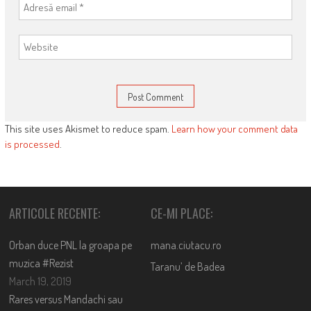
This site uses Akismet to reduce spam.
Learn how your comment data
is processed
.
ARTICOLE RECENTE:
CE-MI PLACE:
Orban duce PNL la groapa pe
mana.ciutacu.ro
muzica #Rezist
Taranu’ de Badea
March 19, 2019
Rares versus Mandachi sau