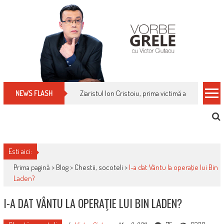
Skip
to
content
Cum îți schimbi, rapid, gratuit și eficient, furniz
NEWS FLASH
Esti aici:
Prima pagină >
Blog
>
Chestii, socoteli
>
I-a dat Vântu la operaţie lui Bin
Laden?
I-A DAT VÂNTU LA OPERAŢIE LUI BIN LADEN?