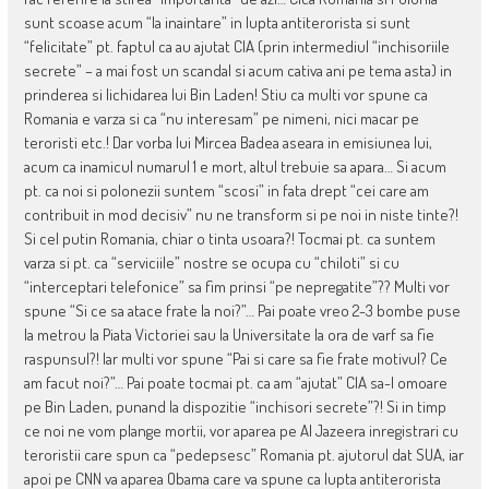
sunt scoase acum “la inaintare” in lupta antiterorista si sunt
“felicitate” pt. faptul ca au ajutat CIA (prin intermediul “inchisoriile
secrete” – a mai fost un scandal si acum cativa ani pe tema asta) in
prinderea si lichidarea lui Bin Laden! Stiu ca multi vor spune ca
Romania e varza si ca “nu interesam” pe nimeni, nici macar pe
teroristi etc.! Dar vorba lui Mircea Badea aseara in emisiunea lui,
acum ca inamicul numarul 1 e mort, altul trebuie sa apara… Si acum
pt. ca noi si polonezii suntem “scosi” in fata drept “cei care am
contribuit in mod decisiv” nu ne transform si pe noi in niste tinte?!
Si cel putin Romania, chiar o tinta usoara?! Tocmai pt. ca suntem
varza si pt. ca “serviciile” nostre se ocupa cu “chiloti” si cu
“interceptari telefonice” sa fim prinsi “pe nepregatite”?? Multi vor
spune “Si ce sa atace frate la noi?”… Pai poate vreo 2-3 bombe puse
la metrou la Piata Victoriei sau la Universitate la ora de varf sa fie
raspunsul?! Iar multi vor spune “Pai si care sa fie frate motivul? Ce
am facut noi?”… Pai poate tocmai pt. ca am “ajutat” CIA sa-l omoare
pe Bin Laden, punand la dispozitie “inchisori secrete”?! Si in timp
ce noi ne vom plange mortii, vor aparea pe Al Jazeera inregistrari cu
teroristii care spun ca “pedepsesc” Romania pt. ajutorul dat SUA, iar
apoi pe CNN va aparea Obama care va spune ca lupta antiterorista