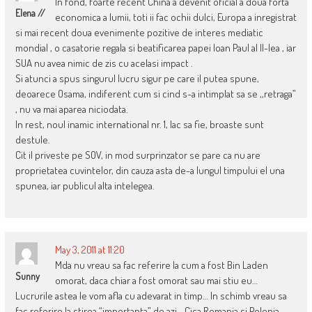
In fond, foarte recent China a devenit oficial a doua forta
Elena //
economica a lumii, toti ii fac ochii dulci, Europa a inregistrat
si mai recent doua evenimente pozitive de interes mediatic
mondial , o casatorie regala si beatificarea papei Ioan Paul al II-lea , iar
SUA nu avea nimic de zis cu acelasi impact .
Si atunci a spus singurul lucru sigur pe care il putea spune,
deoarece Osama, indiferent cum si cind s-a intimplat sa se ,,retraga”
, nu va mai aparea niciodata.
In rest, noul inamic international nr. 1, lac sa fie, broaste sunt
destule.
Cit il priveste pe SOV, in mod surprinzator se pare ca nu are
proprietatea cuvintelor, din cauza asta de-a lungul timpului el una
spunea, iar publicul alta intelegea.
May 3, 2011 at 11:20
Mda nu vreau sa fac referire la cum a fost Bin Laden
Sunny
omorat, daca chiar a fost omorat sau mai stiu eu…
Lucrurile astea le vom afla cu adevarat in timp… In schimb vreau sa
fac referire la stirea “importanta” de azi… Cica Romania si Polonia