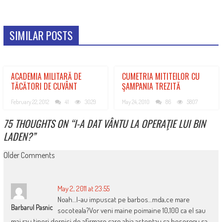
SIMILAR POSTS
ACADEMIA MILITARĂ DE
CUMETRIA MITITEILOR CU
TĂCĂTORI DE CUVÂNT
ŞAMPANIA TREZITĂ
February 22, 2012
41
3029
May 24, 2010
86
5807
75 THOUGHTS ON “
I-A DAT VÂNTU LA OPERAŢIE LUI BIN
LADEN?
”
COMMENT
Older Comments
NAVIGATION
May 2, 2011 at 23:55
Noah…l-au impuscat pe barbos…mda,ce mare
Barbarul Pasnic
socoteala?Vor veni maine poimaine 10,100 ca el sau
mai rau,tineri dornici de afirmare,care abia asteptau ca bosorogu sa