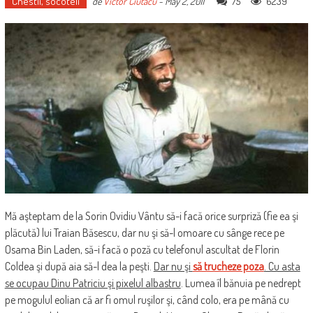
Chestii, socoteli
75
6239
de
Victor Ciutacu
-
May 2, 2011
Mă aşteptam de la Sorin Ovidiu Vântu să-i facă orice surpriză (fie ea şi
plăcută) lui Traian Băsescu, dar nu şi să-l omoare cu sânge rece pe
Osama Bin Laden, să-i facă o poză cu telefonul ascultat de Florin
Coldea şi după aia să-l dea la peşti.
Dar nu şi
să trucheze poza
. Cu asta
se ocupau Dinu Patriciu şi pixelul albastru
. Lumea îl bănuia pe nedrept
pe mogulul eolian că ar fi omul ruşilor şi, când colo, era pe mână cu