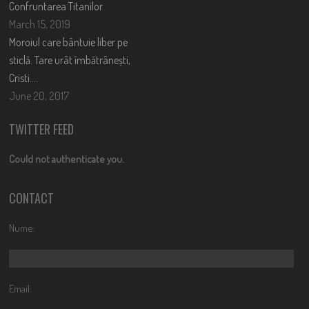
Confruntarea Titanilor
March 15, 2019
Moroiul care bântuie liber pe
sticlă. Tare urât îmbătrânești,
Cristi….
June 20, 2017
TWITTER FEED
Could not authenticate you.
CONTACT
Nume:
Email: