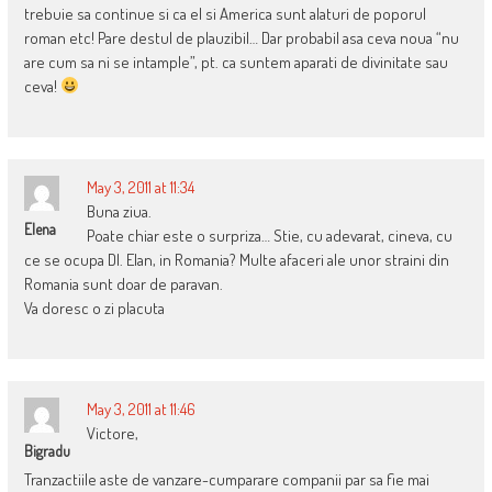
trebuie sa continue si ca el si America sunt alaturi de poporul
roman etc! Pare destul de plauzibil… Dar probabil asa ceva noua “nu
are cum sa ni se intample”, pt. ca suntem aparati de divinitate sau
ceva!
May 3, 2011 at 11:34
Buna ziua.
Elena
Poate chiar este o surpriza… Stie, cu adevarat, cineva, cu
ce se ocupa Dl. Elan, in Romania? Multe afaceri ale unor straini din
Romania sunt doar de paravan.
Va doresc o zi placuta
May 3, 2011 at 11:46
Victore,
Bigradu
Tranzactiile aste de vanzare-cumparare companii par sa fie mai