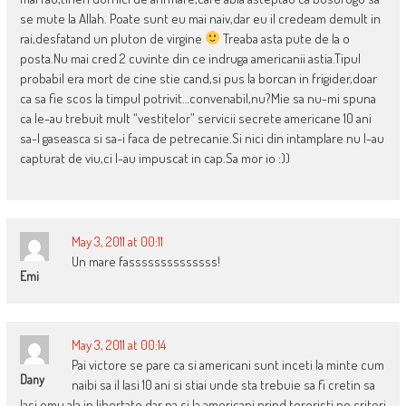
se mute la Allah. Poate sunt eu mai naiv,dar eu il credeam demult in
rai,desfatand un pluton de virgine
Treaba asta pute de la o
posta.Nu mai cred 2 cuvinte din ce indruga americanii astia.Tipul
probabil era mort de cine stie cand,si pus la borcan in frigider,doar
ca sa fie scos la timpul potrivit…convenabil,nu?Mie sa nu-mi spuna
ca le-au trebuit mult “vestitelor” servicii secrete americane 10 ani
sa-l gaseasca si sa-i faca de petrecanie.Si nici din intamplare nu l-au
capturat de viu,ci l-au impuscat in cap.Sa mor io :))
May 3, 2011 at 00:11
Un mare fassssssssssssss!
Emi
May 3, 2011 at 00:14
Pai victore se pare ca si americani sunt inceti la minte cum
Dany
naibi sa il lasi 10 ani si stiai unde sta trebuie sa fi cretin sa
lasi omu ala in libertate dar na si la americani prind teroristi pe criteri