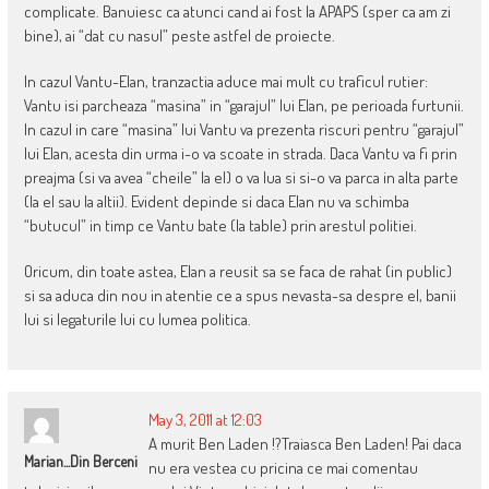
complicate. Banuiesc ca atunci cand ai fost la APAPS (sper ca am zi
bine), ai “dat cu nasul” peste astfel de proiecte.
In cazul Vantu-Elan, tranzactia aduce mai mult cu traficul rutier:
Vantu isi parcheaza “masina” in “garajul” lui Elan, pe perioada furtunii.
In cazul in care “masina” lui Vantu va prezenta riscuri pentru “garajul”
lui Elan, acesta din urma i-o va scoate in strada. Daca Vantu va fi prin
preajma (si va avea “cheile” la el) o va lua si si-o va parca in alta parte
(la el sau la altii). Evident depinde si daca Elan nu va schimba
“butucul” in timp ce Vantu bate (la table) prin arestul politiei.
Oricum, din toate astea, Elan a reusit sa se faca de rahat (in public)
si sa aduca din nou in atentie ce a spus nevasta-sa despre el, banii
lui si legaturile lui cu lumea politica.
May 3, 2011 at 12:03
A murit Ben Laden !?Traiasca Ben Laden! Pai daca
Marian...din Berceni
nu era vestea cu pricina ce mai comentau