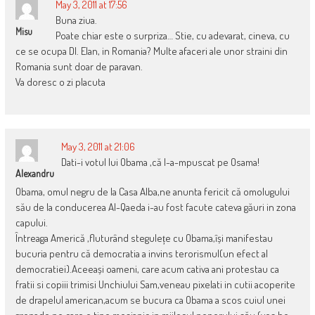
May 3, 2011 at 17:56
Buna ziua.
Misu
Poate chiar este o surpriza… Stie, cu adevarat, cineva, cu
ce se ocupa Dl. Elan, in Romania? Multe afaceri ale unor straini din
Romania sunt doar de paravan.
Va doresc o zi placuta
May 3, 2011 at 21:06
Dati-i votul lui Obama ,că l-a-mpuscat pe Osama!
Alexandru
Obama, omul negru de la Casa Alba,ne anunta fericit că omolugului
său de la conducerea Al-Qaeda i-au fost facute cateva găuri in zona
capului.
Întreaga Americă ,fluturând stegulețe cu Obama,își manifestau
bucuria pentru că democratia a invins terorismul(un efect al
democratiei).Aceeași oameni, care acum cativa ani protestau ca
fratii si copiii trimisi Unchiului Sam,veneau pixelati in cutii acoperite
de drapelul american,acum se bucura ca Obama a scos cuiul unei