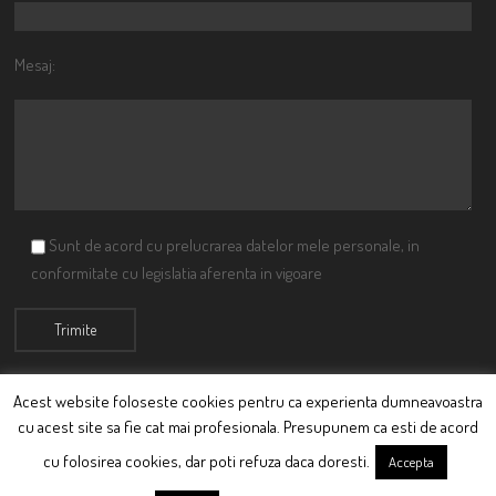
Mesaj:
Sunt de acord cu prelucrarea datelor mele personale, in
conformitate cu legislatia aferenta in vigoare
Acest website foloseste cookies pentru ca experienta dumneavoastra
cu acest site sa fie cat mai profesionala. Presupunem ca esti de acord
© Ciutacu 2015 Parte a Imperiului Ciutacesc.
cu folosirea cookies, dar poti refuza daca doresti.
Accepta
Powered By
Scriptics