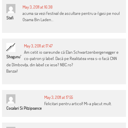
May 3, 2011 at 16:38
acuma sa vezi festival de ascultare pentru a-l gasi pe noul
Stefi
Osama Bin Laden…
May 3, 2011 at 17:47
Am cetit io oareunde că Elan Schwartzenbergenegger e
Shogunu'
co-patron şi labe1. Dacă pe Realitatea vrea s-o facă CNN
de Dîmboviţa, din labe1 ce iese? NBC.ro?
Banzai!
May 3, 2011 at 17:55
Felicitari pentru articol! Mi-a placut mult.
Cocalari Si Pitzipoance