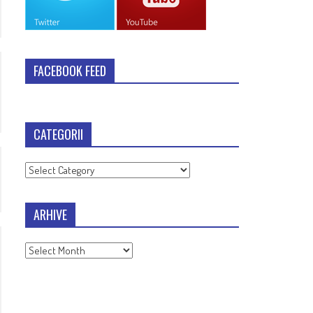
FACEBOOK FEED
CATEGORII
Categorii
ARHIVE
Arhive