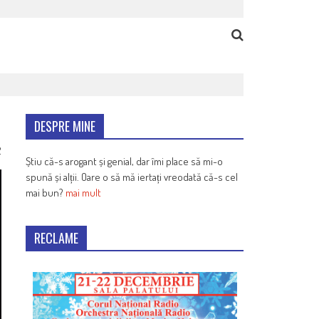
DESPRE MINE
2
Știu că-s arogant și genial, dar îmi place să mi-o
spună și alții. Oare o să mă iertați vreodată că-s cel
mai bun?
mai mult
RECLAME