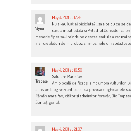
May 4, 2011 at 17:50
Nu si-au luat ei biciclete?!..sa aiba cu ce se 
14you
care a intrat odata si Pntcd-ul.Consider ca un
meserie.Sper sa-l prinda pe descreieratul ala cat mai rep
insiruie alaturi de microbuz si limuzinele din suita,toat
May 4, 2011 at 19:50
Salutare.Mare fan.
Trapese
Am o boală de ficat şi simt umbra vulturilor lu
scris pe blog-vezi antibass- să provoace lighioanele s
Rămân mare fan, cititor şi admirator forevăr, Dio Trapes
Sunteţi genial.
May 4, 2011 at 21:07