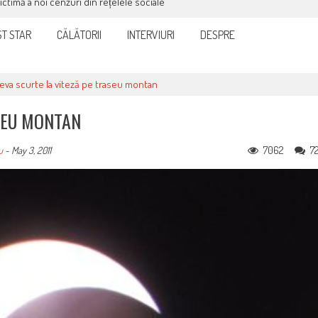
victimă a noi cenzuri din rețelele sociale
T STAR
CĂLĂTORII
INTERVIURI
DESPRE
eva scurte la viteză pe traseu montan
SEU MONTAN
7062
7
u
-
May 3, 2011