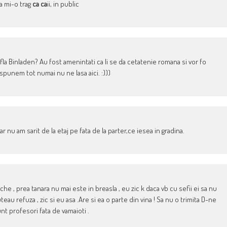
a mi-o trag
ca ca
ii, in public
fla Binladen? Au fost amenintati ca li se da cetatenie romana si vor fo
fu spunem tot numai nu ne lasa aici. :)))
nu am sarit de la etaj pe fata de la parter,ce iesea in gradina.
he , prea tanara nu mai este in breasla , eu zic k daca vb cu sefii ei sa nu
eau refuza , zic si eu asa .Are si ea o parte din vina ! Sa nu o trimita D-ne
sunt profesori fata de vamaioti .