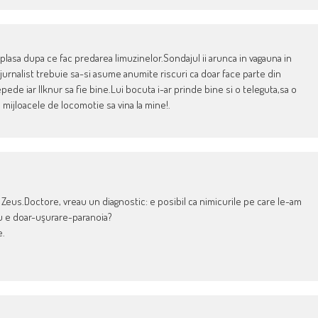
deplasa dupa ce fac predarea limuzinelor.Sondajul ii arunca in vagauna in
 jurnalist trebuie sa-si asume anumite riscuri ca doar face parte din
ede iar Ilknur sa fie bine.Lui bocuta i-ar prinde bine si o teleguta,sa o
e mijloacele de locomotie sa vina la mine!.
i Zeus.Doctore, vreau un diagnostic: e posibil ca nimicurile pe care le-am
au e doar-uşurare-paranoia?
e.