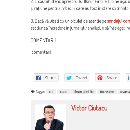
2. E căutat isteric agresorul lui Ilknur Pintilie. E bine aş
şi raţiune pentru imbecilii care au fost în stare să trimită
3. Dacă vă uitaţi cu un piculeţ de atenţie pe
sondajul com
secţiunea încredere în jurnalişti/analişti, o să înţelege
COMENTARII
comentarii
Share
Tweet
Share
Tagged
cia
csop
ilknur pintilie
incredere
osama
Victor Ciutacu