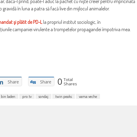
a, dar, dacă-l prind, poate-l aduc la pachet cu nişte creier pentru împricinată
 o gravidă în luna a patra să facă live din mijlocul animalelor.
andat şi plătit de PD-L
la propriul institut sociologic, în
ţi raţiunile campaniei virulente a trompetelor propagandei împotriva mea.
0
Total
Share
Share
Shares
 bin laden
pro tv
sondaj
twin peaks
vama veche