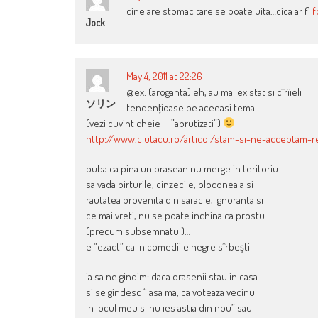
cine are stomac tare se poate uita…cica ar fi
f
Jock
May 4, 2011 at 22:26
@ex: (aroganta) eh, au mai existat si cîrîieli
ソリン
tendenţioase pe aceeasi tema…
(vezi cuvint cheie ”abrutizati”)
http://www.ciutacu.ro/articol/stam-si-ne-acceptam-r
buba ca pina un orasean nu merge in teritoriu
sa vada birturile, cinzecile, ploconeala si
rautatea provenita din saracie, ignoranta si
ce mai vreti, nu se poate inchina ca prostu
(precum subsemnatul)…
e “ezact” ca-n comediile negre sîrbeşti
ia sa ne gindim: daca orasenii stau in casa
si se gindesc “lasa ma, ca voteaza vecinu
in locul meu si nu ies astia din nou” sau