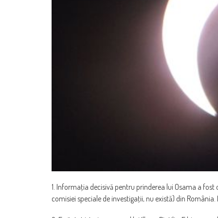
1. Informaţia decisivă pentru prinderea lui Osama a fost o
comisiei speciale de investigaţii, nu există) din România.