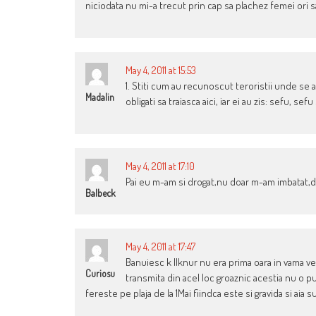
niciodata nu mi-a trecut prin cap sa plachez femei ori s
May 4, 2011 at 15:53
1. Stiti cum au recunoscut teroristii unde se a
Madalin
obligati sa traiasca aici, iar ei au zis: sefu, se
May 4, 2011 at 17:10
Pai eu m-am si drogat,nu doar m-am imbatat,dar 
Balbeck
May 4, 2011 at 17:47
Banuiesc k Ilknur nu era prima oara in vama vec
Curiosu
transmita din acel loc groaznic acestia nu o put
fereste pe plaja de la 1Mai fiindca este si gravida si aia 