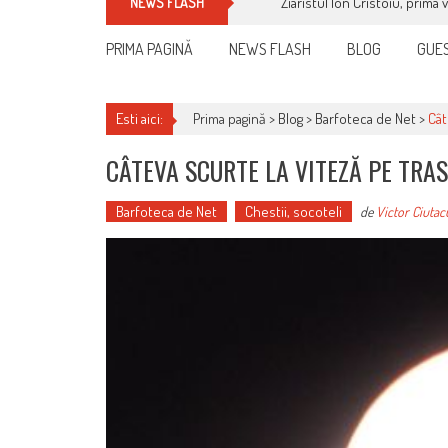
Ziaristul Ion Cristoiu, prima 
NEWS FLASH
PRIMA PAGINĂ
NEWS FLASH
BLOG
GUES
Esti aici:
Prima pagină >
Blog
>
Barfoteca de Net
>
Cât
CÂTEVA SCURTE LA VITEZĂ PE TRA
Barfoteca de Net
Chestii, socoteli
de
Victor Ciutac