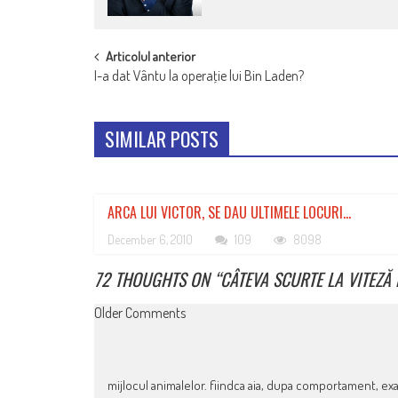
POST
Articolul anterior
I-a dat Vântu la operaţie lui Bin Laden?
NAVIGATION
SIMILAR POSTS
ARCA LUI VICTOR, SE DAU ULTIMELE LOCURI…
December 6, 2010
109
8098
72 THOUGHTS ON “
CÂTEVA SCURTE LA VITEZĂ
COMMENT
Older Comments
NAVIGATION
mijlocul animalelor. fiindca aia, dupa comportament, ex