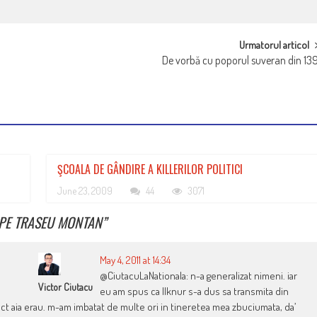
Urmatorul articol
De vorbă cu poporul suveran din 13
ŞCOALA DE GÂNDIRE A KILLERILOR POLITICI
June 23, 2009
44
3071
 PE TRASEU MONTAN
”
May 4, 2011 at 14:34
@CiutacuLaNationala: n-a generalizat nimeni. iar
Victor Ciutacu
eu am spus ca Ilknur s-a dus sa transmita din
act aia erau. m-am imbatat de multe ori in tineretea mea zbuciumata, da’