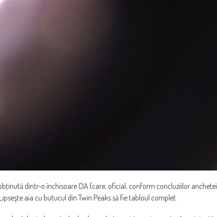
bţinută dintr-o închisoare CIA (care, oficial, conform concluziilor anchetei
 Lipseşte aia cu butucul din Twin Peaks să fie tabloul complet.