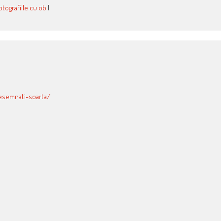
otografiile cu ob
l
esemnati-soarta/