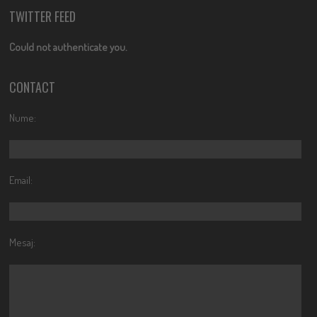
TWITTER FEED
Could not authenticate you.
CONTACT
Nume:
Email:
Mesaj: