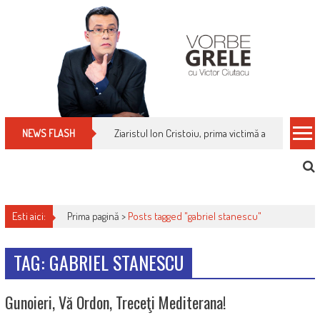
Skip
to
content
Ziaristul Ion Cristoiu, prima victimă a noi cenzuri 
NEWS FLASH
Esti aici:
Prima pagină >
Posts tagged "gabriel stanescu"
TAG: GABRIEL STANESCU
Gunoieri, Vă Ordon, Treceţi Mediterana!