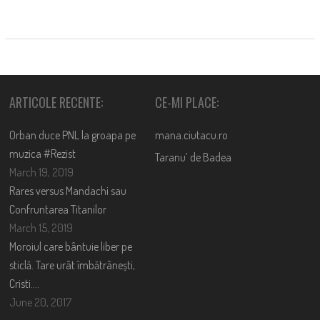
ARTICOLE RECENTE:
CE-MI PLACE:
Orban duce PNL la groapa pe
mana.ciutacu.ro
muzica #Rezist
Taranu’ de Badea
March 19, 2019
Rares versus Mandachi sau
Confruntarea Titanilor
March 15, 2019
Moroiul care bântuie liber pe
sticlă. Tare urât îmbătrânești,
Cristi….
June 20, 2017