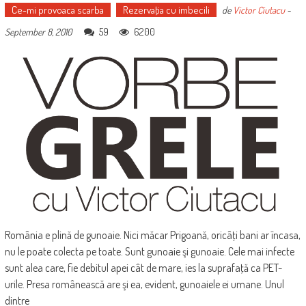
Ce-mi provoaca scarba
Rezervaţia cu imbecili
de
Victor Ciutacu
-
59
6200
September 8, 2010
România e plină de gunoaie. Nici măcar Prigoană, oricâţi bani ar încasa,
nu le poate colecta pe toate. Sunt gunoaie şi gunoaie. Cele mai infecte
sunt alea care, fie debitul apei cât de mare, ies la suprafaţă ca PET-
urile. Presa românească are şi ea, evident, gunoaiele ei umane. Unul
dintre