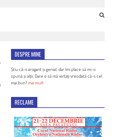
DESPRE MINE
Știu că-s arogant și genial, dar îmi place să mi-o
spună și alții. Oare o să mă iertați vreodată că-s cel
mai bun?
mai mult
9
RECLAME