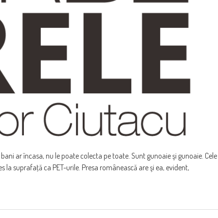
bani ar încasa, nu le poate colecta pe toate. Sunt gunoaie şi gunoaie. Cele
ies la suprafaţă ca PET-urile. Presa românească are şi ea, evident,