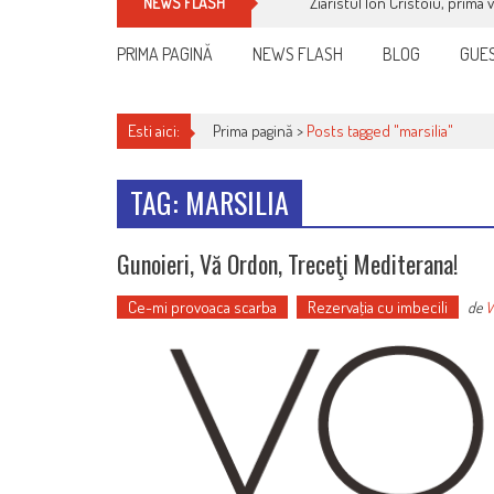
Ziaristul Ion Cristoiu, prima 
NEWS FLASH
PRIMA PAGINĂ
NEWS FLASH
BLOG
GUES
Esti aici:
Prima pagină >
Posts tagged "marsilia"
TAG: MARSILIA
Gunoieri, Vă Ordon, Treceţi Mediterana!
Ce-mi provoaca scarba
Rezervaţia cu imbecili
de
V