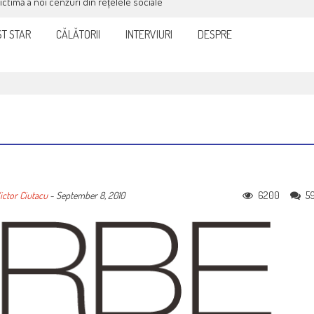
victimă a noi cenzuri din rețelele sociale
T STAR
CĂLĂTORII
INTERVIURI
DESPRE
6200
5
ictor Ciutacu
-
September 8, 2010