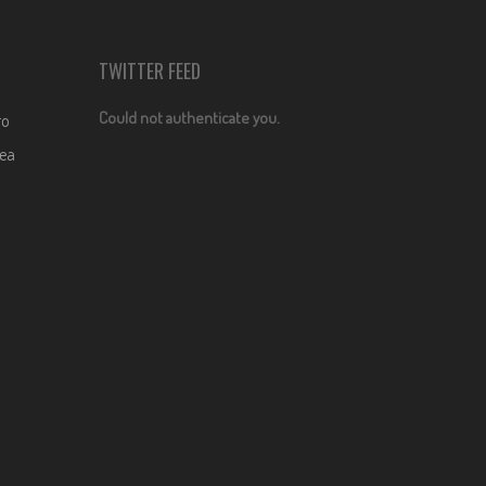
TWITTER FEED
Could not authenticate you.
ro
dea