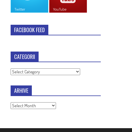
FACEBOOK FEED
CATEGORII
Categorii
ARHIVE
Arhive