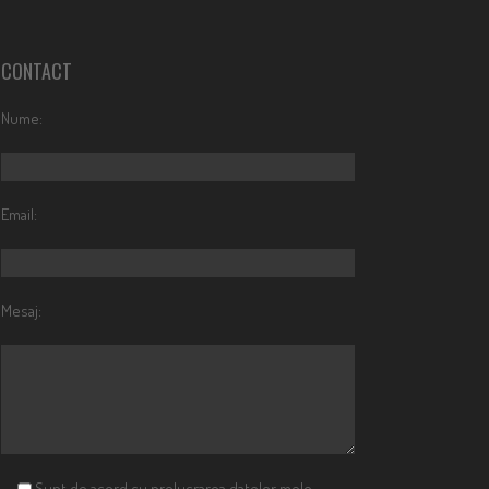
CONTACT
Nume:
Email:
Mesaj:
Sunt de acord cu prelucrarea datelor mele