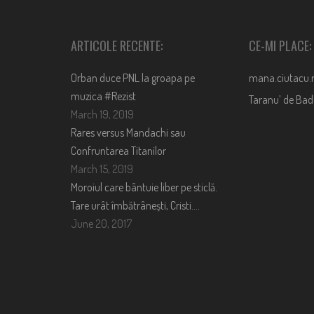
ARTICOLE RECENTE:
CE-MI PLACE:
Orban duce PNL la groapa pe
mana.ciutacu.
muzica #Rezist
Taranu’ de Ba
March 19, 2019
Rares versus Mandachi sau
Confruntarea Titanilor
March 15, 2019
Moroiul care bântuie liber pe sticlă.
Tare urât îmbătrânești, Cristi….
June 20, 2017