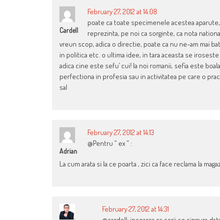
February 27, 2012 at 14:08
poate ca toate specimenele acestea aparute, 
Cardell
reprezinta, pe noi ca sorginte, ca nota nationa
vreun scop, adica o directie, poate ca nu ne-am mai bate
in politica etc. o ultima idee, in tara aceasta se irose
adica cine este sefu’ cui! la noi romanii, sefia este boa
perfectiona in profesia sau in activitatea pe care o prac
sal
February 27, 2012 at 14:13
@Pentru ” ex ” :
Adrian
La cum arata si la ce poarta , zici ca face reclama la maga
February 27, 2012 at 14:31
@cardell: incearca sa scrii so singura da