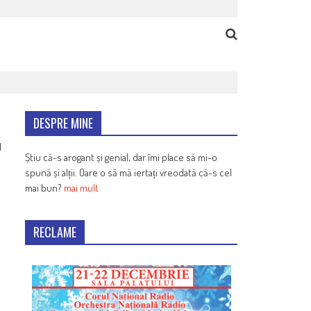
DESPRE MINE
1
Știu că-s arogant și genial, dar îmi place să mi-o
spună și alții. Oare o să mă iertați vreodată că-s cel
mai bun?
mai mult
RECLAME