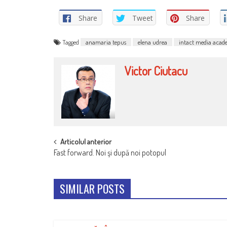
Share
Tweet
Share
Tagged
anamaria tepus
elena udrea
intact media aca
Victor Ciutacu
POST
Articolul anterior
Fast forward. Noi şi după noi potopul
NAVIGATION
SIMILAR POSTS