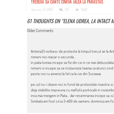
TREBUIA SĂ CÂNTE CINEVA JALEA LA PARASTAS
January 13, 2010
132
7482
61 THOUGHTS ON “
ELENA UDREA, LA INTACT 
COMMENT
Older Comments
NAVIGATION
Antena3) vorbesc de proteste la timpul trecut iar la An
nimeni nici macar o secunda…
in piata lumea incepe sa fie din ce in ce mai debusolata, 
nimeni si incepe sa se instaureze teama ca atunci cind 
peste noi cu amenzi la fel ca la cei din Suceava.
pe usl nu-i doare nici in fund de protestele noastre si 
deja stabilite impreuna cu mafiotii portocalii in noiembr
inca mai mergem in Piata… dar resemnarea incepe sa-si rei
Simbata am fost circa 3-400 de oameni, duminica am fos