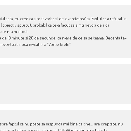
ul asta, eu cred ca a fost vorba si de ‘exorcizarea’ ta. Faptul ca a refuzat in
(obiectiv spui tu), probabil ca te-a facut sa simti nevoia de a da
care n-a mai fost.
asta de 10 minute si 20 de secunde, ca n-are de ce sa se teama. Decenta te-
eventuala noua invitatie la “Vorbe Grele”.
spre faptul ca nu poate sa raspunda mai bine ca tine…. are dreptate, nu
 o sa mai fie tov. basescu la carma.CINEVA,va trebui sa o traga la