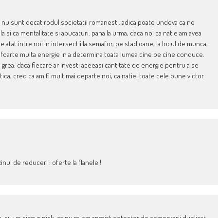
nu sunt decat rodul societatii romanesti. adica poate undeva ca ne
la si ca mentalitate si apucaturi. pana la urma, daca noi ca natie am avea
 atat intre noi in intersectii la semafor, pe stadioane, la locul de munca,
ste foarte multa energie in a determina toata lumea cine pe cine conduce.
la grea. daca fiecare ar investi aceeasi cantitate de energie pentru a se
tica, cred ca am fi mult mai departe noi, ca natie! toate cele bune victor.
zinul de reduceri : oferte la flanele !
ta, cu un singur nick, ca nu m-am angajat detector de comentarii duplicat