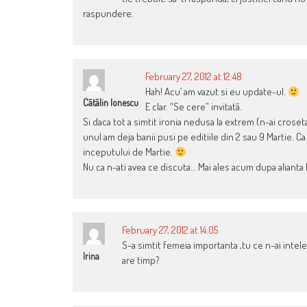
raspundere.
February 27, 2012 at 12:48
Hah! Acu’ am vazut si eu update-ul.
Cãtãlin Ionescu
E clar. “Se cere” invitatã.
Si daca tot a simtit ironia nedusa la extrem (n-ai crosetat 
unul am deja banii pusi pe editiile din 2 sau 9 Martie. Ca
inceputului de Martie.
Nu ca n-ati avea ce discuta… Mai ales acum dupa alianta 
February 27, 2012 at 14:05
S-a simtit femeia importanta ,tu ce n-ai intele
Irina
are timp?