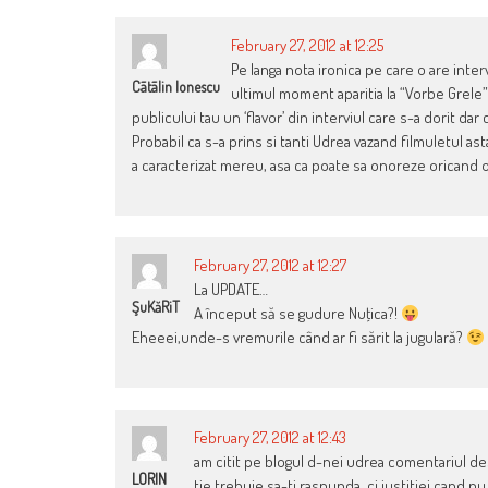
February 27, 2012 at 12:25
Pe langa nota ironica pe care o are intervi
Cãtãlin Ionescu
ultimul moment aparitia la “Vorbe Grele” 
publicului tau un ‘flavor’ din interviul care s-a dorit dar 
Probabil ca s-a prins si tanti Udrea vazand filmuletul 
a caracterizat mereu, asa ca poate sa onoreze oricand o 
February 27, 2012 at 12:27
La UPDATE…
ŞuKăRiT
A început să se gudure Nuţica?!
Eheeei,unde-s vremurile când ar fi sărit la jugulară?
February 27, 2012 at 12:43
am citit pe blogul d-nei udrea comentariul de
LORIN
tie trebuie sa-ti raspunda, ci justitiei cand nu