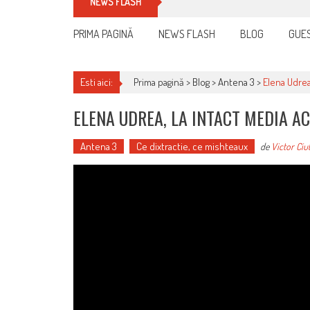
Cum îți schimbi, rapid, gratu
NEWS FLASH
PRIMA PAGINĂ
NEWS FLASH
BLOG
GUES
Esti aici:
Prima pagină >
Blog
>
Antena 3
>
Elena Udrea
ELENA UDREA, LA INTACT MEDIA A
Antena 3
Ce dixtractie, ce mishteaux
de
Victor Ciu