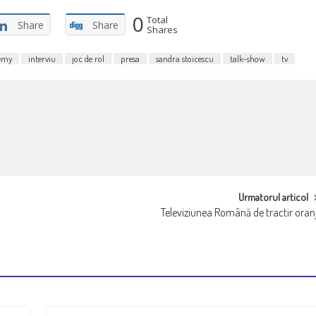
0
Total
Share
Share
Shares
demy
interviu
joc de rol
presa
sandra stoicescu
talk-show
tv
Urmatorul articol
Televiziunea Română de tractir oran