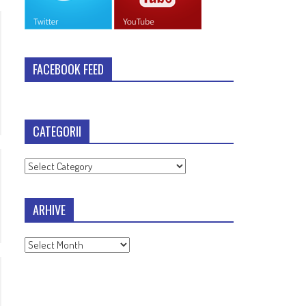
FACEBOOK FEED
CATEGORII
Categorii
ARHIVE
Arhive