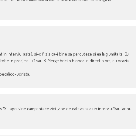
in interviul asta), si-o fi zis ca-i bine sa percuteze si ea la glumita ta. Eu
 tot e-n preajma lu’ 1 sau 8. Merge brici o blonda-n direct o ora, cu ocazia
becalico-udrista.
s?Si -apoi vine campania,ce zici ,vine de data asta la un interviu?Sau iar nu