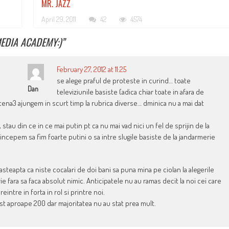
MR. JAZZ
April 29, 2011
42
4574
MEDIA ACADEMY:)
”
February 27, 2012 at 11:25
se alege praful de proteste in curind… toate
Dan
televiziunile basiste (adica chiar toate in afara de
tena3 ajungem in scurt timp la rubrica diverse… dminica nu a mai dat
stau din ce in ce mai putin pt ca nu mai vad nici un fel de sprijin de la
incepem sa fim foarte putini o sa intre slugile basiste de la jandarmerie
asteapta ca niste cocalari de doi bani sa puna mina pe ciolan la alegerile
ie fara sa faca absolut nimic. Anticipatele nu au ramas decit la noi cei care
ntre in forta in rol si printre noi.
t aproape 200 dar majoritatea nu au stat prea mult.