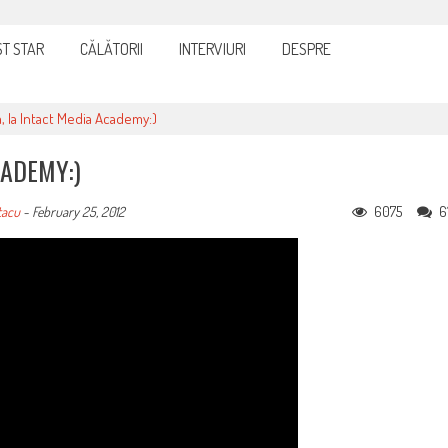
it și eficient, furnizorul de curent sau gaze
T STAR
CĂLĂTORII
INTERVIURI
DESPRE
, la Intact Media Academy:)
CADEMY:)
6075
6
tacu
-
February 25, 2012