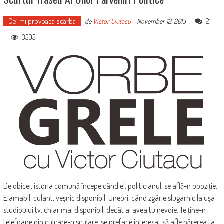
Ce-mi provoaca scarba
21
de
Victor Ciutacu
-
November 12, 2013
3505
De obicei, istoria comună începe când el, politicianul, se află-n opoziție.
E amabil, culant, veșnic disponibil. Uneori, când zgârie slugarnic la ușa
studioului tv, chiar mai disponibili decât ai avea tu nevoie. Te ține-n
telefoane din culcare-n sculare, se preface interesat să afle părerea ta