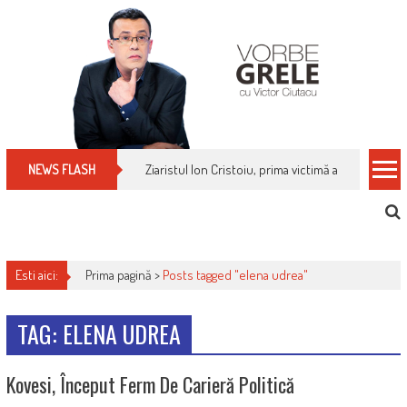
Skip
to
content
Ziaristul Ion Cristoiu, prima victimă a noi cenzuri 
NEWS FLASH
Esti aici:
Prima pagină >
Posts tagged "elena udrea"
TAG: ELENA UDREA
Kovesi, Început Ferm De Carieră Politică