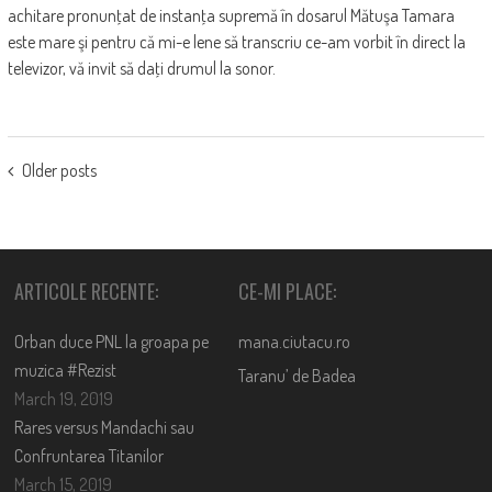
achitare pronunţat de instanţa supremă în dosarul Mătuşa Tamara
este mare şi pentru că mi-e lene să transcriu ce-am vorbit în direct la
televizor, vă invit să daţi drumul la sonor.
POSTS
Older posts
NAVIGATION
ARTICOLE RECENTE:
CE-MI PLACE:
Orban duce PNL la groapa pe
mana.ciutacu.ro
muzica #Rezist
Taranu’ de Badea
March 19, 2019
Rares versus Mandachi sau
Confruntarea Titanilor
March 15, 2019