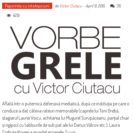
Papornita cu intelepciuni
36
de
Victor Ciutacu
-
April 9, 2015
4251
Aflată într-o puternică defensivă mediatică, după ce instituția pe care o
conduce a dat câteva rateuri memorabile (caprele lui Toni Grebă,
stagiarul Laurei Voicu, achitarea lui Mugurel Surupăceanu, parțial chiar
și rigipsul cu tablourile de sub pat ale lui Darius Vâlcov etc.), Laura
Codruța Kovesi a invadat ecranele. Cu un