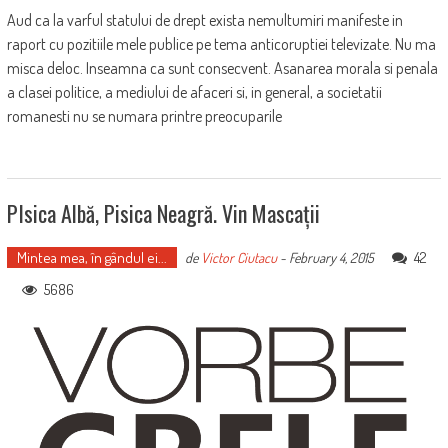
Aud ca la varful statului de drept exista nemultumiri manifeste in
raport cu pozitiile mele publice pe tema anticoruptiei televizate. Nu ma
misca deloc. Inseamna ca sunt consecvent. Asanarea morala si penala
a clasei politice, a mediului de afaceri si, in general, a societatii
romanesti nu se numara printre preocuparile
PIsica Albă, Pisica Neagră. Vin Mascații
Mintea mea, în gândul ei...
42
de
Victor Ciutacu
-
February 4, 2015
5686