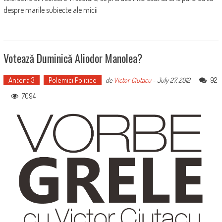
despre marile subiecte ale micii
Votează Duminică Aliodor Manolea?
Antena 3
Polemici Politice
92
de
Victor Ciutacu
-
July 27, 2012
7094