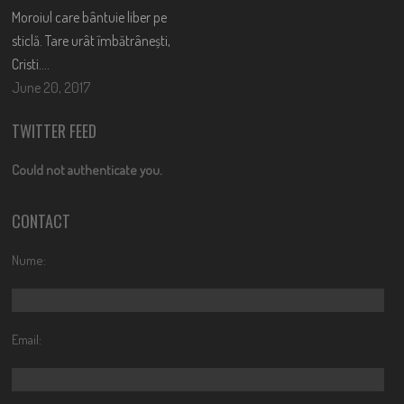
Moroiul care bântuie liber pe
sticlă. Tare urât îmbătrânești,
Cristi….
June 20, 2017
TWITTER FEED
Could not authenticate you.
CONTACT
Nume:
Email: