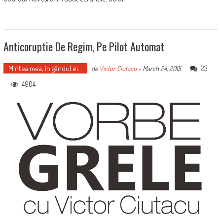
Anticoruptie De Regim, Pe Pilot Automat
Mintea mea, în gândul ei...
23
de
Victor Ciutacu
-
March 24, 2015
4904