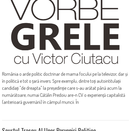
România o arde politic doctrinar de mama focului pe la televizor, dar și
în politică e tot o țară invers. Spre exemplu, dintre toți autointitulații
candidați "de dreapta" la președinție care s-au arătat până acum la
numărătoare, numai Cătălin Predoiu are-n CV o experiență capitalistă
(anterioară guvernării) în câmpul muncii. În
Scurtul Traseu Al Unor Parveniri Politice