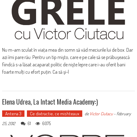
Nu m-am sculat în viaţa mea din somn să văd meciurile lui de box. Dar
azi îmi pare rău. Pentru un tip mişto, care e pe cale să se prăbuşească
fiindcă s-a lăsat acaparat politic de nişte lepre care i-au oferit bani
foarte mulţi cu efort puţin. Ca să şi-l
Elena Udrea, La Intact Media Academy:)
Antena 3
Ce dixtractie, ce mishteaux
de
Victor Ciutacu
-
February
61
6075
25, 2012