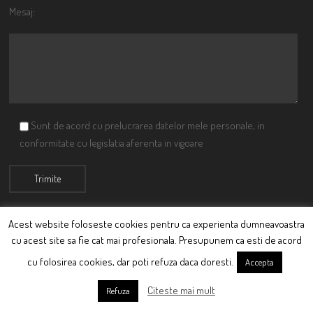
Mesaj:
Sunt de acord cu prelucrarea datelor mele personale, in
conformitate cu legislatia aferenta in vigoare
Acest website foloseste cookies pentru ca experienta dumneavoastra
cu acest site sa fie cat mai profesionala. Presupunem ca esti de acord
© Ciutacu 2015 Parte a Imperiului Ciutacesc.
cu folosirea cookies, dar poti refuza daca doresti.
Accepta
Powered By
Scriptics
Citeste mai mult
Refuza