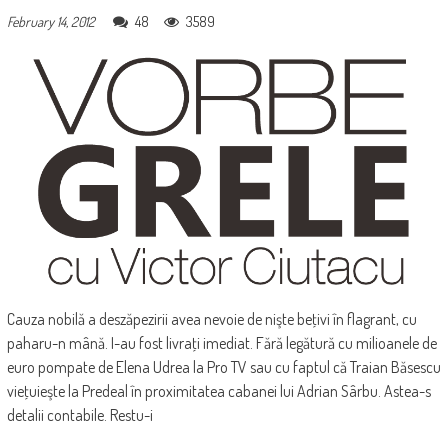
48
3589
February 14, 2012
Cauza nobilă a deszăpezirii avea nevoie de nişte beţivi în flagrant, cu
paharu-n mână. I-au fost livraţi imediat. Fără legătură cu milioanele de
euro pompate de Elena Udrea la Pro TV sau cu faptul că Traian Băsescu
vieţuieşte la Predeal în proximitatea cabanei lui Adrian Sârbu. Astea-s
detalii contabile. Restu-i