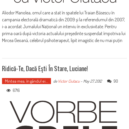
Aliodor Manolea, omul care a stat în spatele lui Traian Băsescu în
campania electorală dramatică din 2009 şi la referendumul din 2007,
i-a acordat Jurnalului Naţional un interviu în exclusivitate. Pentru
prima oară după victoria actualului preşedinte suspendat împotriva lui
Mircea Geoană, celebrul psihoterapeut, lipit imagistic de nu mai puţin
Ridică-Te, Dacă Eşti În Stare, Luciane!
Mintea mea, în gândul ei...
90
de
Victor Ciutacu
-
May 27, 2012
6716