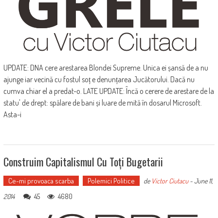
UPDATE: DNA cere arestarea Blondei Supreme. Unica ei șansă de a nu
ajunge iar vecină cu fostul soț e denunțarea Jucătorului. Dacă nu
cumva chiar el a predat-o. LATE UPDATE: Încă o cerere de arestare de la
statu' de drept: spălare de bani și luare de mită în dosarul Microsoft.
Asta-i
Construim Capitalismul Cu Toți Bugetarii
Ce-mi provoaca scarba
Polemici Politice
de
Victor Ciutacu
-
June 11,
45
4680
2014