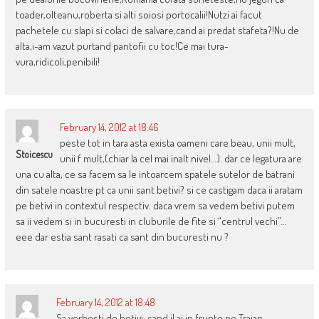
toader,olteanu,roberta si alti soiosi portocalii!Nutzi ai facut
pachetele cu slapi si colaci de salvare,cand ai predat stafeta?!Nu de
alta,i-am vazut purtand pantofii cu toc!Ce mai tura-
vura,ridicoli,penibili!
February 14, 2012 at 18:46
peste tot in tara asta exista oameni care beau, unii mult,
Stoicescu
unii f mult,(chiar la cel mai inalt nivel…). dar ce legatura are
una cu alta, ce sa facem sa le intoarcem spatele sutelor de batrani
din satele noastre pt ca unii sant betivi? si ce castigam daca ii aratam
pe betivi in contextul respectiv. daca vrem sa vedem betivi putem
sa ii vedem si in bucuresti in cluburile de fite si “centrul vechi”…
eee dar estia sant rasati ca sant din bucuresti nu ?
February 14, 2012 at 18:48
Sa vorbesti de betivi ,cand il ai in frunte pe Traian