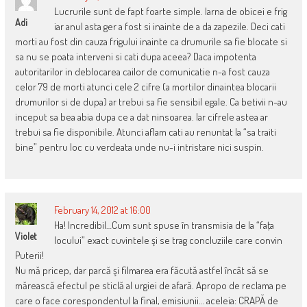
Lucrurile sunt de fapt foarte simple. Iarna de obicei e frig
Adi
iar anul asta ger a fost si inainte de a da zapezile. Deci cati
morti au fost din cauza frigului inainte ca drumurile sa fie blocate si
sa nu se poata interveni si cati dupa aceea? Daca impotenta
autoritarilor in deblocarea cailor de comunicatie n-a fost cauza
celor 79 de morti atunci cele 2 cifre (a mortilor dinaintea blocarii
drumurilor si de dupa) ar trebui sa fie sensibil egale. Ca betivii n-au
inceput sa bea abia dupa ce a dat ninsoarea. Iar cifrele astea ar
trebui sa fie disponibile. Atunci aflam cati au renuntat la “sa traiti
bine” pentru loc cu verdeata unde nu-i intristare nici suspin.
February 14, 2012 at 16:00
Ha! Incredibil…Cum sunt spuse în transmisia de la “faţa
Violet
locului” exact cuvintele şi se trag concluziile care convin
Puterii!
Nu mă pricep, dar parcă şi filmarea era făcută astfel încât să se
mărească efectul pe sticlă al urgiei de afară. Apropo de reclama pe
care o face corespondentul la final, emisiunii… aceleia: CRAPĂ de