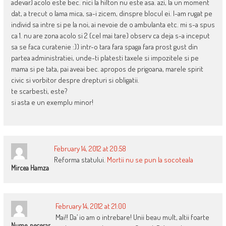
adevar) acolo este bec. nici la hilton nu este asa. azi, la un moment
dat, a trecut o lama mica, sa-i zicem, dinspre blocul ei. l-am rugat pe
individ sa intre si pe la noi, ai nevoie de o ambulanta etc. mi s-a spus
ca 1. nu are zona acolo si 2 (cel mai tare) observ ca deja s-a inceput
sa se faca curatenie :)) intr-o tara fara spaga fara prost gust din
partea administratiei, unde-ti platesti taxele si impozitele si pe
mama si pe tata, pai aveai bec. apropos de prigoana, marele spirit
civic si vorbitor despre drepturi si obligatii.
te scarbesti, este?
si asta e un exemplu minor!
February 14, 2012 at 20:58
Reforma statului.
Mortii nu se pun la socoteala
Mircea Hamza
February 14, 2012 at 21:00
Mai!! Da’ io am o intrebare! Unii beau mult, altii foarte
Nume_necesar