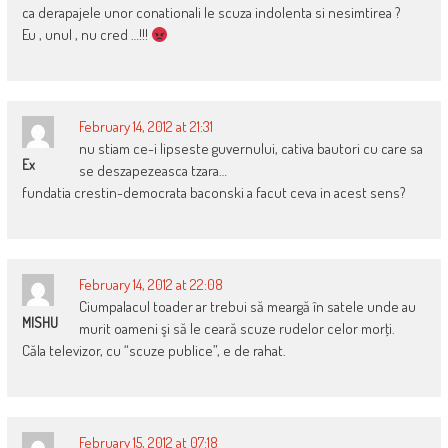
ca derapajele unor conationali le scuza indolenta si nesimtirea ?
Eu , unul , nu cred …!!!
February 14, 2012 at 21:31
nu stiam ce-i lipseste guvernului, cativa bautori cu care sa
Ex
se deszapezeasca tzara…
fundatia crestin-democrata baconski a facut ceva in acest sens?
February 14, 2012 at 22:08
Ciumpalacul toader ar trebui să meargă în satele unde au
MISHU
murit oameni şi să le ceară scuze rudelor celor morţi.
Căla televizor, cu “scuze publice”, e de rahat.
February 15, 2012 at 07:18