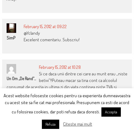
February 15, 2012 at 09:22
@Yclandy
SimP
Excelent comentariu. Subscriu!
February 15, 2012 at 10:28
Si ce daca unii dintre cei care au murit erau ,,niste
Un Om ,,de Rand"...
betivi”!!Puteau macar sa tina cont ca alcoolul
consumat de acestia in ultima zi din viata continea niste TVA si
accize care le asigura smecherilor scaunul cald ,la funduletul lor
Acest website foloseste cookies pentru ca experienta dumneavoastra
mare si sensibil…
cu acest site sa fie cat mai profesionala. Presupunem ca esti de acord
In Romania oricum nu se mai bea de fericire…de foarte mult timp…Ii
cu folosirea cookies, dar poti refuza daca doresti.
Accepta
transmit D-lui Toader sa propuna o lege prin care sa interzica
vanzarea alcoolului…daca de asta e nevoie ca TOTI romanii sa fie
Citeste mai mult
Refuza
tratati la fel,indiferent de conditia lor sociala sau starea fizica…
M-am saturat de calificativele cu care ne categorisesc de 20 de ani