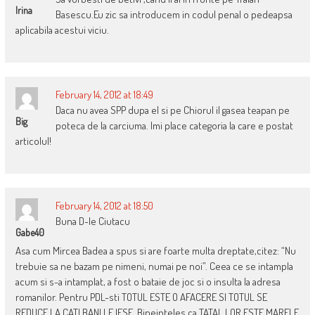
Irina
Basescu.Eu zic sa introducem in codul penal o pedeapsa
aplicabila acestui viciu.
February 14, 2012 at 18:49
Daca nu avea SPP dupa el si pe Chiorul il gasea teapan pe
Big
poteca de la carciuma. Imi place categoria la care e postat
articolul!
February 14, 2012 at 18:50
Buna D-le Ciutacu
Gabe40
Asa cum Mircea Badea a spus si are foarte multa dreptate,citez: “Nu
trebuie sa ne bazam pe nimeni, numai pe noi”. Ceea ce se intampla
acum si s-a intamplat, a fost o bataie de joc si o insulta la adresa
romanilor. Pentru PDL-sti TOTUL ESTE O AFACERE SI TOTUL SE
REDUCE LA CATI BANI LE IESE. Bineinteles ca TATAL LOR ESTE MARELE