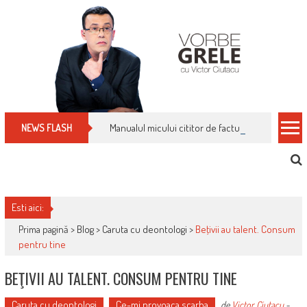
Skip
to
content
Manualul micului cititor de facturi: nu plăti nimic 
NEWS FLASH
Esti aici:
Prima pagină >
Blog
>
Caruta cu deontologi
>
Beţivii au talent. Consum
pentru tine
BEŢIVII AU TALENT. CONSUM PENTRU TINE
Caruta cu deontologi
Ce-mi provoaca scarba
de
Victor Ciutacu
-