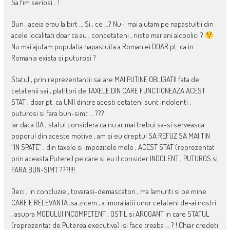
Sa fim seriosi …!
Bun , aceia erau la birt … Si , ce …? Nu-i mai ajutam pe napastuitii din
acele localitati doar ca au , concetateni , niste marlani alcoolici ?
Nu mai ajutam populatia napastuita a Romaniei DOAR pt. ca in
Romania exista si puturosi ?
Statul , prin reprezentantii sai are MAI PUTINE OBLIGATII fata de
cetatenii sai , platitori de TAXELE DIN CARE FUNCTIONEAZA ACEST
STAT , doar pt. ca UNII dintre acesti cetateni sunt indolenti ,
puturosi si fara bun-simt … ???
Iar daca DA , statul considera ca nu ar mai trebui sa-si serveasca
poporul din aceste motive , am si eu dreptul SA REFUZ SA MAI TIN
“IN SPATE” , din taxele si impozitele mele , ACEST STAT (reprezentat
prin aceasta Putere) pe care si eu il consider INDOLENT , PUTUROS si
FARA BUN-SIMT ???!!!!
Deci , in concluzie , tovarasi-demascatori , ma lamuriti si pe mine
CARE E RELEVANTA ,sa zicem , a imoraliatii unor cetateni de-ai nostri
, asupra MODULUI INCOMPETENT , OSTIL si AROGANT in care STATUL
(reprezentat de Puterea executiva) isi face treaba … ? ! Chiar credeti