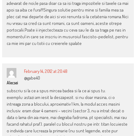
adevarat de noi;le pasa doar ca sa isi traga impozitele si taxele ca mai
apoi sa aiba ce fura!!!Singura solutie pentru mine si familia mea:sa
plec cat mai departe de aici si voi renunta si la cetatenia romana.Nici
nu vreau sa cred ca sunt romani, ca sunt oameni, aceste otrepe
portocalii.Poate ii injectecteaza cu ceva sau le da sa traga pe nas in
momentul in care se inscriu in musuroiul fascisto-pedelist, pentru
ca mie imi par cu totii cu creierele spalate
February 14, 2012 at 20:48
@gabe40
Alecsei
subscriu si la ce a spus mircea badea si la ce ai spus tu.
exemplu: astazi am iesit la deszapezit. si nu doar masina, ci o
intreaga zona a blocului, aproximativ 1 km, la modul acces masini
inclusiv. eram doar 4 oameni – vecini (sector 3, nu a intrat decat o
data o lama din aia mare, mai degraba fadroma, pt specialisti, mai rau
facand rahatul praf). paralel cu blocul nostru pe intr. titan locuieste
o individa care lucreaza la primarie (nu sunt legende, este pur