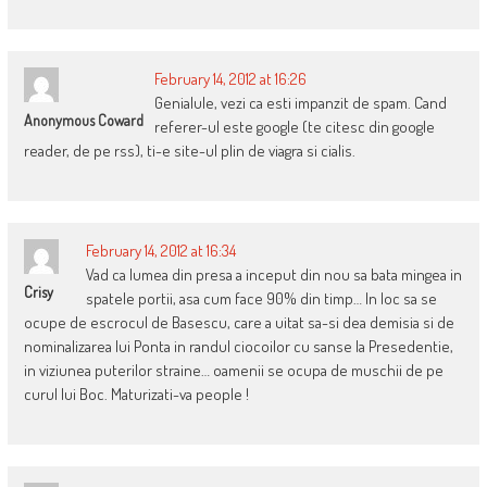
February 14, 2012 at 16:26
Genialule, vezi ca esti impanzit de spam. Cand
Anonymous Coward
referer-ul este google (te citesc din google
reader, de pe rss), ti-e site-ul plin de viagra si cialis.
February 14, 2012 at 16:34
Vad ca lumea din presa a inceput din nou sa bata mingea in
Crisy
spatele portii, asa cum face 90% din timp… In loc sa se
ocupe de escrocul de Basescu, care a uitat sa-si dea demisia si de
nominalizarea lui Ponta in randul ciocoilor cu sanse la Presedentie,
in viziunea puterilor straine… oamenii se ocupa de muschii de pe
curul lui Boc. Maturizati-va people !