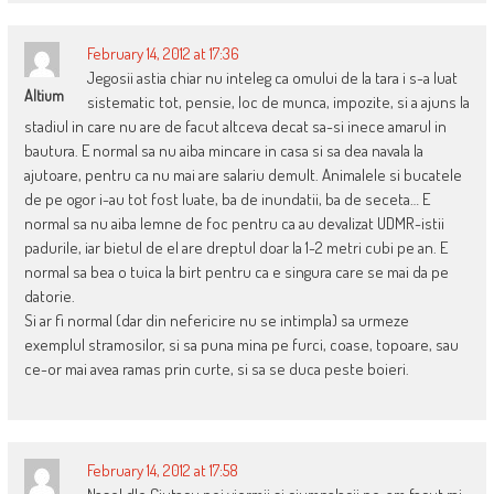
February 14, 2012 at 17:36
Jegosii astia chiar nu inteleg ca omului de la tara i s-a luat
Altium
sistematic tot, pensie, loc de munca, impozite, si a ajuns la
stadiul in care nu are de facut altceva decat sa-si inece amarul in
bautura. E normal sa nu aiba mincare in casa si sa dea navala la
ajutoare, pentru ca nu mai are salariu demult. Animalele si bucatele
de pe ogor i-au tot fost luate, ba de inundatii, ba de seceta… E
normal sa nu aiba lemne de foc pentru ca au devalizat UDMR-istii
padurile, iar bietul de el are dreptul doar la 1-2 metri cubi pe an. E
normal sa bea o tuica la birt pentru ca e singura care se mai da pe
datorie.
Si ar fi normal (dar din nefericire nu se intimpla) sa urmeze
exemplul stramosilor, si sa puna mina pe furci, coase, topoare, sau
ce-or mai avea ramas prin curte, si sa se duca peste boieri.
February 14, 2012 at 17:58