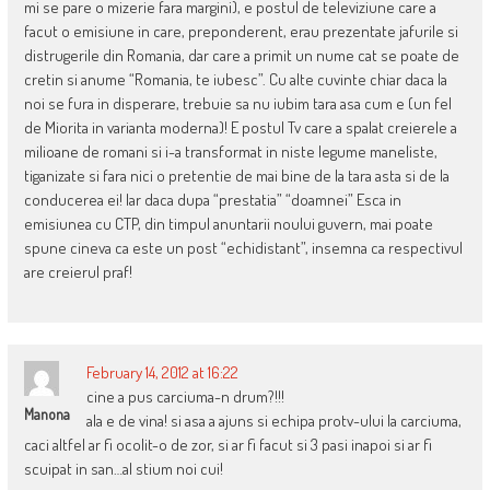
mi se pare o mizerie fara margini), e postul de televiziune care a
facut o emisiune in care, preponderent, erau prezentate jafurile si
distrugerile din Romania, dar care a primit un nume cat se poate de
cretin si anume “Romania, te iubesc”. Cu alte cuvinte chiar daca la
noi se fura in disperare, trebuie sa nu iubim tara asa cum e (un fel
de Miorita in varianta moderna)! E postul Tv care a spalat creierele a
milioane de romani si i-a transformat in niste legume maneliste,
tiganizate si fara nici o pretentie de mai bine de la tara asta si de la
conducerea ei! Iar daca dupa “prestatia” “doamnei” Esca in
emisiunea cu CTP, din timpul anuntarii noului guvern, mai poate
spune cineva ca este un post “echidistant”, insemna ca respectivul
are creierul praf!
February 14, 2012 at 16:22
cine a pus carciuma-n drum?!!!
Manona
ala e de vina! si asa a ajuns si echipa protv-ului la carciuma,
caci altfel ar fi ocolit-o de zor, si ar fi facut si 3 pasi inapoi si ar fi
scuipat in san…al stium noi cui!