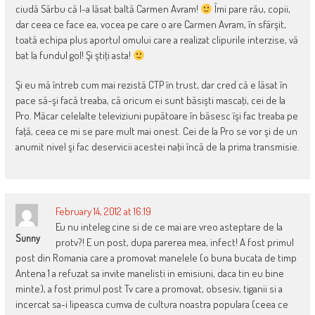
ciudă Sârbu că l-a lăsat baltă Carmen Avram!
Îmi pare rău, copii,
dar ceea ce face ea, vocea pe care o are Carmen Avram, în sfârşit,
toată echipa plus aportul omului care a realizat clipurile interzise, vă
bat la fundul gol! Şi ştiţi asta!
Şi eu mă întreb cum mai rezistă CTP în trust, dar cred că e lăsat în
pace să-şi facă treaba, că oricum ei sunt băsişti mascaţi, cei de la
Pro. Măcar celelalte televiziuni pupătoare în băsesc îşi fac treaba pe
faţă, ceea ce mi se pare mult mai onest. Cei de la Pro se vor şi de un
anumit nivel şi fac deservicii acestei naţii încă de la prima transmisie.
February 14, 2012 at 16:19
Eu nu inteleg cine si de ce mai are vreo asteptare de la
Sunny
protv?! E un post, dupa parerea mea, infect! A fost primul
post din Romania care a promovat manelele (o buna bucata de timp
Antena 1 a refuzat sa invite manelisti in emisiuni, daca tin eu bine
minte), a fost primul post Tv care a promovat, obsesiv, tiganii si a
incercat sa-i lipeasca cumva de cultura noastra populara (ceea ce