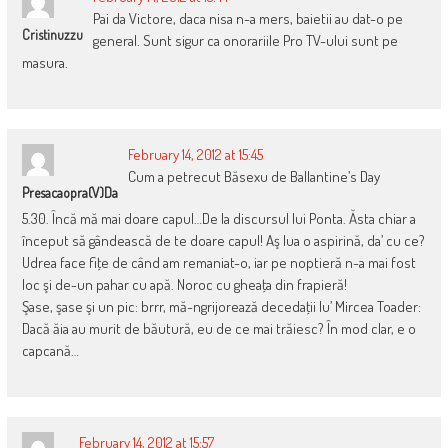
Pai da Victore, daca nisa n-a mers, baietii au dat-o pe
Cristinuzzu
general. Sunt sigur ca onorariile Pro TV-ului sunt pe
masura.
February 14, 2012 at 15:45
Cum a petrecut Băsexu de Ballantine’s Day
Presacaopra(v)da
5.30. Încă mă mai doare capul…De la discursul lui Ponta. Ăsta chiar a
început să gândească de te doare capul! Aş lua o aspirină, da’ cu ce?
Udrea face fiţe de când am remaniat-o, iar pe noptieră n-a mai fost
loc şi de-un pahar cu apă. Noroc cu gheaţa din frapieră!
Şase, şase şi un pic: brrr, mă-ngrijorează decedaţii lu’ Mircea Toader:
Dacă ăia au murit de băutură, eu de ce mai trăiesc? În mod clar, e o
capcană…
February 14, 2012 at 15:57