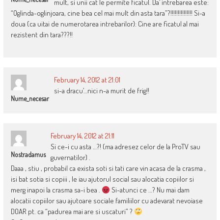
mult, si unii cat le permite ficatul. Da’ intrebarea este:
“Oglinda-oglinjoara, cine bea cel mai mult din asta tara”?!!!!!!!!!!!!!!! Si-a
doua (ca uitai de numerotarea intrebarilor): Cine are ficatul al mai
rezistent din tara???!!
February 14, 2012 at 21:01
si-a dracu’…nici n-a murit de frig!!
Nume_necesar
February 14, 2012 at 21:11
Si ce-i cu asta …?! (ma adresez celor de la ProTV sau
Nostradamus
guvernatilor) .
Daaa , stiu , probabil ca exista soti si tati care vin acasa de la crasma ,
isi bat sotia si copiii , le iau ajutorul social sau alocatia copiilor si
merg inapoi la crasma sa-i bea .
Si-atunci ce …? Nu mai dam
alocatii copiilor sau ajutoare sociale familiilor cu adevarat nevoiase
DOAR pt. ca “padurea mai are si uscaturi” ?