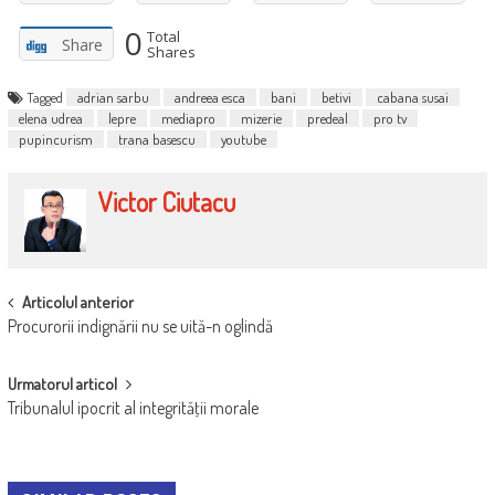
0
Total
Share
Shares
Tagged
adrian sarbu
andreea esca
bani
betivi
cabana susai
elena udrea
lepre
mediapro
mizerie
predeal
pro tv
pupincurism
trana basescu
youtube
Victor Ciutacu
POST
Articolul anterior
Procurorii indignării nu se uită-n oglindă
NAVIGATION
Urmatorul articol
Tribunalul ipocrit al integrităţii morale