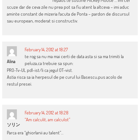
repaos te sustine Mickey Mouse … imi cer
scuze dar de ceva zile nu prea pot sa fiu atent la altceva – imi aduc
aminte constant de mizeria facuta de Ponta – pardon de discursul
sau european, moderat si constructiv.
February 14, 2012 at 18:27
te rog sa nu ma mai certi de data asta si sa ma trimiti la
Alina
peluza,ca trebuie sa spun:
PRO-Tv-UL pdl-ist/Ii ca jegul OT-vist.
Astia risca sa ia herpesul de pe curul lui Basescu,pus acolo de
restul presei.
February 14, 2012 at 18:28
“Am calculit, am calculot”
ソリン
Parca era “ghiorlanii au talent”…