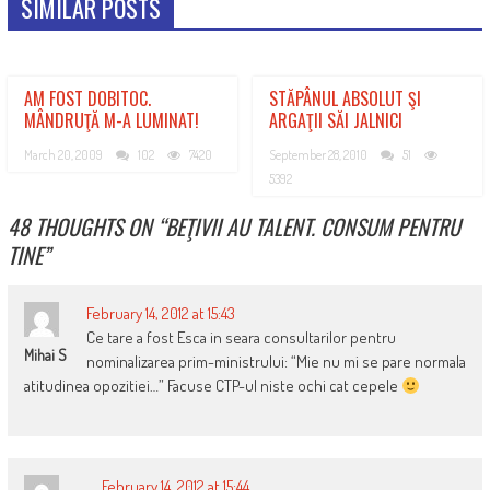
SIMILAR POSTS
AM FOST DOBITOC.
STĂPÂNUL ABSOLUT ŞI
MÂNDRUŢĂ M-A LUMINAT!
ARGAŢII SĂI JALNICI
March 20, 2009
102
7420
September 28, 2010
51
5392
48 THOUGHTS ON “
BEŢIVII AU TALENT. CONSUM PENTRU
TINE
”
February 14, 2012 at 15:43
Ce tare a fost Esca in seara consultarilor pentru
Mihai S
nominalizarea prim-ministrului: “Mie nu mi se pare normala
atitudinea opozitiei…” Facuse CTP-ul niste ochi cat cepele
February 14, 2012 at 15:44