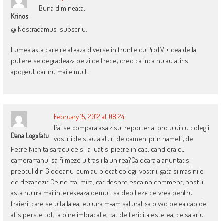
Buna dimineata,
Krinos
@ Nostradamus-subscriu.
Lumea asta care relateaza diverse in frunte cu ProTV + cea de la
putere se degradeaza pe zi ce trece, cred ca inca nu au atins
apogeul, dar nu mai e mult.
February 15, 2012 at 08:24
Pai se compara asa zisul reporter al pro ului cu colegii
Dana Logofatu
vostrii de stau alaturi de oameni prin nameti, de
Petre Nichita saracu de si-a luat si pietre in cap, cand era cu
cameramanul sa filmeze ultrasii la unirea?Ca doara a anuntat si
preotul din Glodeanu, cum au plecat colegii vostrii, gata si masinile
de dezapezit.Ce ne mai mira, cat despre esca no comment, postul
asta nu ma mai intereseaza demult sa debiteze ce vrea pentru
fraierii care se uita la ea, eu una m-am saturat sa o vad pe ea cap de
afis perste tot, la bine imbracate, cat de fericita este ea, ce salariu