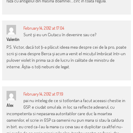
faza cu antigelul din masina doamnei….circ in toata regula.
February 14, 2012 at 17:04
Sunt şi eu un Ciutacu în devenire sau ce?
Valentin
P.S. Victor, dacă tot ţi-a plăcut ideea mea despre cei de la pro, poate
scrii şi ceva despre Berca şi acum a venit el micuţul îmbrăcat într-un
pulover violet în prima sa zi de lucru în calitate de ministru de
interne. Ăştia-s toţi nebuni de legat.
February 14, 2012 at 17:19
pai nu inteleg de ce si totlontan a facut aceeasi chestie in
Alex
GSP. e ciudat omul ala. in loc sa reflecte adevarul, cu
incompetenta si nepasarea autoritatilor care duc la moartea
oamenilor, el scrie in GSP ca oamenii nu pun mana si stau la caldura
in birt. eu cred ca-l au la mana cu ceva sau e duplicitar ca altfel nu-