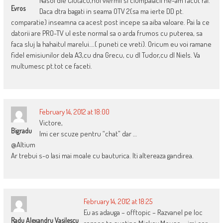
Nasol dle Ciutacu,noi viermii si ciumpalacii ne-am facut rai.
Evros
Daca dtra bagati in seama OTV 2(sa ma ierte DD pt.
comparatie) inseamna ca acest post incepe sa aiba valoare. Pai la ce
datorii are PRO-TV ul este normal sa o arda frumos cu puterea, sa
faca sluj la hahaitul marelui….( puneti ce vreti). Oricum eu voi ramane
fidel emisiunilor dela A3,cu dna Grecu, cu dl Tudor,cu dl Niels. Va
multumesc pt.tot ce faceti.
February 14, 2012 at 18:00
Victore,
Bigradu
Imi cer scuze pentru “chat” dar …
@Altium
Ar trebui s-o lasi mai moale cu bauturica. Iti altereaza gandirea.
February 14, 2012 at 18:25
Eu as adauga – offtopic – Razvanel pe loc
Radu Alexandru Vasilescu