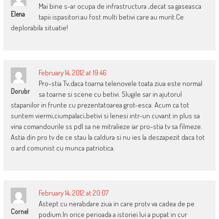
Mai bine s-ar ocupa de infrastructura ,decat sa gaseasca
Elena
tapii ispasitori:au fost multi betivi care au murit.Ce
deplorabila situatie!
February 14, 2012 at 19:46
Pro-stia Tv,daca toarna telenovele toata ziua este normal
Dorubr
sa toarne si scene cu betivi. Slugile sar in ajutorul
stapanilor in frunte cu prezentatoarea grot-esca. Acum ca tot
suntem viermi,ciumpalaci,betivi si lenesi intr-un cuvant in plus sa
vina comandourile ss pdl sa ne mitralieze iar pro-stia tv sa filmeze.
Astia din pro tv de ce stau la caldura si nu ies la deszapezit daca tot
o ard comunist cu munca patriotica.
February 14, 2012 at 20:07
Astept cu nerabdare ziua in care protv va cadea de pe
Cornel
podium.In orice perioada a istoriei lui a pupat in cur