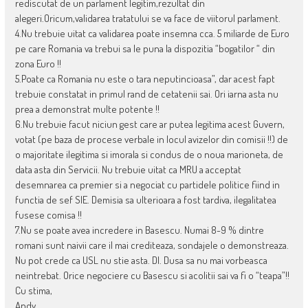
rediscutat de un parlament legitim,rezultat din
alegeri.Oricum,validarea tratatului se va face de viitorul parlament.
4.Nu trebuie uitat ca validarea poate insemna cca. 5 miliarde de Euro
pe care Romania va trebui sa le puna la dispozitia “bogatilor “ din
zona Euro !!
5.Poate ca Romania nu este o tara neputincioasa”, dar acest fapt
trebuie constatat in primul rand de cetatenii sai. Ori iarna asta nu
prea a demonstrat multe potente !!
6.Nu trebuie facut niciun gest care ar putea legitima acest Guvern,
votat (pe baza de procese verbale in locul avizelor din comisii !!) de
o majoritate ilegitima si imorala si condus de o noua marioneta, de
data asta din Servicii. Nu trebuie uitat ca MRU a acceptat
desemnarea ca premier si a negociat cu partidele politice fiind in
functia de sef SIE. Demisia sa ulterioara a fost tardiva, ilegalitatea
fusese comisa !!
7.Nu se poate avea incredere in Basescu. Numai 8-9 % dintre
romani sunt naivii care il mai crediteaza, sondajele o demonstreaza.
Nu pot crede ca USL nu stie asta. Dl. Dusa sa nu mai vorbeasca
neintrebat. Orice negociere cu Basescu si acolitii sai va fi o “teapa”!!
Cu stima,
Andy.