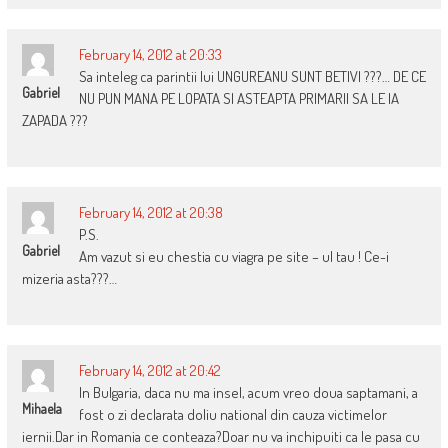
February 14, 2012 at 20:33
Sa inteleg ca parintii lui UNGUREANU SUNT BETIVI ???… DE CE
Gabriel
NU PUN MANA PE LOPATA SI ASTEAPTA PRIMARII SA LE IA
ZAPADA ???
February 14, 2012 at 20:38
P.S.
Gabriel
Am vazut si eu chestia cu viagra pe site – ul tau ! Ce-i
mizeria asta???…
February 14, 2012 at 20:42
In Bulgaria, daca nu ma insel, acum vreo doua saptamani, a
Mihaela
fost o zi declarata doliu national din cauza victimelor
iernii.Dar in Romania ce conteaza?Doar nu va inchipuiti ca le pasa cu