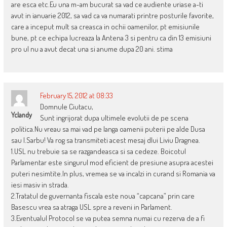
are esca etc.Eu una m-am bucurat sa vad ce audiente uriase a-ti
avut in ianuarie 2012, sa vad ca va numarati printre posturile favorite,
care a inceput mult sa creasca in ochii oamenilor, pt emisiunile
bune, pt ce echipa lucreaza la Antena 3 si pentru ca din 13 emisiuni
pro ul nu a avut decat una si anume dupa 20 ani. stima
February 15, 2012 at 08:33
Domnule Ciutacu,
Yclandy
Sunt ingrijorat dupa ultimele evolutii de pe scena
politica.Nu vreau sa mai vad pe langa oamenii puterii pe alde Dusa
sau I.Sarbu! Va rog sa transmiteti acest mesaj dlui Liviu Dragnea.
1.USL nu trebuie sa se razgandeasca si sa cedeze. Boicotul
Parlamentar este singurul mod eficient de presiune asupra acestei
puteri nesimtite.In plus, vremea se va incalzi in curand si Romania va
iesi masiv in strada.
2.Tratatul de guvernanta fiscala este noua “capcana” prin care
Basescu vrea sa atraga USL spre a reveni in Parlament.
3.Eventualul Protocol se va putea semna numai cu rezerva de a fi