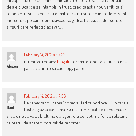
mi explic de ce scrie minciunile alea. treaba voastra ce facei, dar
deja e ciudat ce se intampla in trust. cred ca astia nou veniti ca si
tolontan, ursu, stancu sau dumitrescu nu sunt de incredere. sunt
mercenari, pe bani. dumneavoastra, gadea, badea, toader sunteti
singurii care reflectati adevarul.
February 14, 2012 at 17:23
nu imi fac reclama
blogului
, dar mi-e lene sa scriu din nou,
Alecsei
pana sa si intru sa dau copy paste
February 14, 2012 at 17:36
De remarcat culoarea “corecta” (adica portocaliu) in care a
Dani
fost zugravita carciuma. Eu i-as fi intrebat pe consumatori
si cu cine au votat la ultimele alegeri; era cel putin la fel de relevant
ca restul de spanac indrugat de reporter.