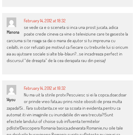
February 14, 2012 at 18:32
se vede ca e o sceneta si inca una prost jucata, adica
Manona
poate crede cineva ca vine o televiziune care te gaseste la
carciuma si te roaga sa dai o mana de ajutor si tu impreuna cu
ceilalti, in cor refuzati pe motivul ca fiecare cu treburile lui si oricum
aia au ajutoare sociale si alte bla-blauri?…se incadreaza perfect in
discursul “de dreapta” de la cea derapata rau din peisaj!
February 14, 2012 at 18:32
Nu ma uit la stirile protv.Pescuiesc si ei la copca,doar,doar
14you
or prinde vreo fata,au prins niste obositi de prea multa
zapada!Si… Fara substanta,ce vor sa scoata in evidenta,pentru ca
automat iti vin imaginile cu inundatiile din vara trecuta?!Sunt
efectele landului of choise sub influenta termitelor
pdliste!Descopera Romania basica,adevarata Romanie,nu oile tale
pe dealurile bucovinene,Romania curata sufleteste,nu jeguri ca