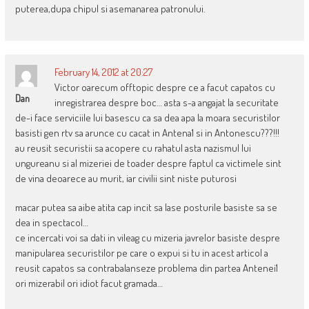
puterea,dupa chipul si asemanarea patronului.
February 14, 2012 at 20:27
Victor oarecum offtopic despre ce a facut capatos cu
Dan
inregistrarea despre boc… asta s-a angajat la securitate
de-i face serviciile lui basescu ca sa dea apa la moara securistilor
basisti gen rtv sa arunce cu cacat in Antena1 si in Antonescu???!!!
au reusit securistii sa acopere cu rahatul asta nazismul lui
ungureanu si al mizeriei de toader despre faptul ca victimele sint
de vina deoarece au murit, iar civilii sint niste puturosi
macar putea sa aibe atita cap incit sa lase posturile basiste sa se
dea in spectacol…
ce incercati voi sa dati in vileag cu mizeria javrelor basiste despre
manipularea securistilor pe care o expui si tu in acest articol a
reusit capatos sa contrabalanseze problema din partea Antenei1
ori mizerabil ori idiot facut gramada…