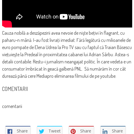
Cauza nobilă a deszăpezirii avea nevoie de nişte beţivi în flagrant, cu
paharu-n mână. I-au fost livraţi imediat. Fără legătură cu milioanele de
euro pompate de Elena Udrea la Pro TV sau cu faptul că Traian Băsescu
vieţuieşte la Predeal în proximitatea cabanei lui Adrian Sârbu. Astea-s
detalii contabile. Restu-i jurnalism neangajat politic. În care vedeta e un
consumator îmbrăcat în geacă galbenă PNL. Să numărăm în cor cât
durează până cere Mediapro eliminarea filmului de pe youtube.
COMENTARII
comentarii
Share
Tweet
Share
Share