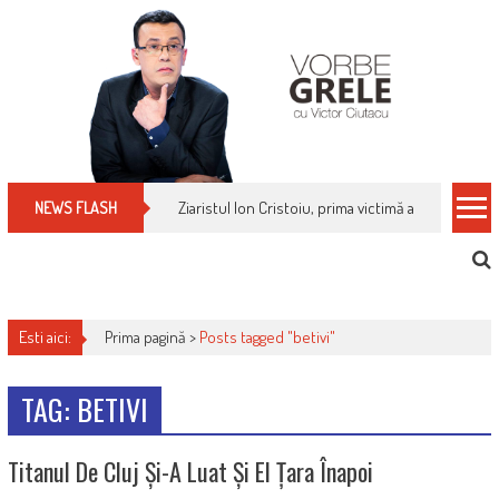
Skip
to
content
Ziaristul Ion Cristoiu, prima victimă a noi cenzuri 
NEWS FLASH
Esti aici:
Prima pagină >
Posts tagged "betivi"
TAG: BETIVI
Titanul De Cluj Și-A Luat Și El Țara Înapoi