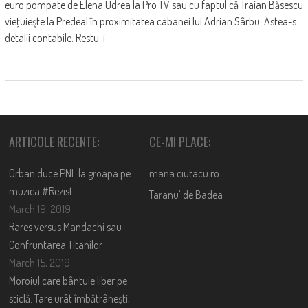
euro pompate de Elena Udrea la Pro TV sau cu faptul că Traian Băsescu
vieţuieşte la Predeal în proximitatea cabanei lui Adrian Sârbu. Astea-s
detalii contabile. Restu-i
ARTICOLE RECENTE:
CE-MI PLACE:
Orban duce PNL la groapa pe
mana.ciutacu.ro
muzica #Rezist
Taranu’ de Badea
March 19, 2019
Rares versus Mandachi sau
Confruntarea Titanilor
March 15, 2019
Moroiul care bântuie liber pe
sticlă. Tare urât îmbătrânești,