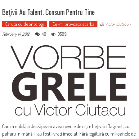
Beţivii Au Talent. Consum Pentru Tine
Caruta cu deontologi
Ce-mi provoaca scarba
de
Victor Ciutacu
-
48
3589
February 14, 2012
Cauza nobilă a deszăpezirii avea nevoie de nişte beţivi în flagrant, cu
paharu-n mână. I-au fost livraţi imediat. Fără legătură cu milioanele de