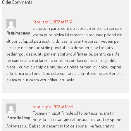
COMMENT
Older Comments
NAVIGATION
February 15, 2012 at 17:54
victore, in parte sunt de acord cu tine si cu cei care
Rastalmaceanu
vor sa puna pielea lui capatos in bat, daar privind din
alt punct faptul petrecut, iti dai seama ca ar trebui sa ii vedem pe
cei care ne conduc si din punctul asta de vedere… ar trebui sa ii
vedem goi, despuiati, pana in strafundul fiintei lor, pentru ca altfel
ne dam seama mai tarziu ca suntem condusi de niste trogloditi,
niste .. cururi cu chip de om, sau de niste oameni cu chipul caprei
si la forma si la fond.. boc este cum arata si la interior si la exterior …
eu ma bucur ca am vazut filmuletul asta
February 15, 2012 at 17:56
Tocmai am vazut filmuletul (o parte,ca nu ma tin
Pierre De Timp
nervii la asa ceva ),am dat pe audio,sa aud ce spune
Antonescu… E absolut decent in tot ce spune . I-a facut rating