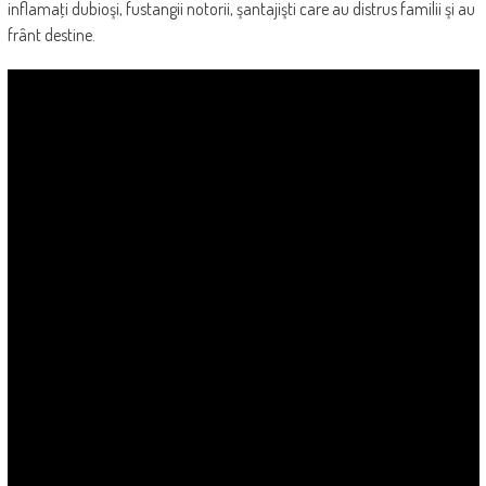
inflamaţi dubioşi, fustangii notorii, şantajişti care au distrus familii şi au
frânt destine.