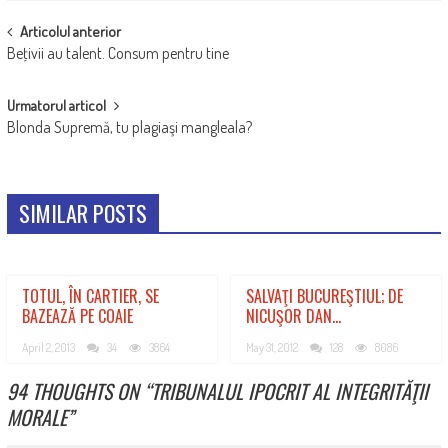
POST
Articolul anterior
Beţivii au talent. Consum pentru tine
NAVIGATION
Urmatorul articol
Blonda Supremă, tu plagiaşi mangleala?
SIMILAR POSTS
TOTUL, ÎN CARTIER, SE
SALVAŢI BUCUREŞTIUL; DE
BAZEAZĂ PE COAIE
NICUŞOR DAN…
April 2, 2013
34
3864
May 31, 2012
128
8086
94 THOUGHTS ON “
TRIBUNALUL IPOCRIT AL INTEGRITĂŢII
MORALE
”