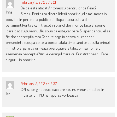
February 15, 2012 at 18:21
De ce este atacat Antonescu pentru orice fleac?
Irina
Simplu.Pentru ca dintre liderii opozitiei,el a mai ramas in
opozitie in perceptia publicului .Dupa discursul ala din
parlament,Ponta a cam trecut in planul doi,in orice face si spune
,pare blat cu guvernul.Nu spun ca este,dar pare.Si sper pentru el sa
fie doar perceptia mea.Cand te baga in seama cu respect
presedintele,dupa ce te-a porcait atata timp,cand te asculta primul
ministru si pare ca urmeaza prerogativele tale,cum sa nu fie o
asemenea perceptie?Aici e deranjul mare cu Crin Antonescu.Pare
singurul in opozitie.
February 15, 2012 at 18:37
CPT sa se gindeasca daca are sau nu vreun amestec in
Ion
moarte lui TINU , iar apoi sa vorbeasca