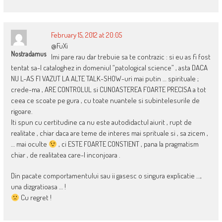
February 15, 2012 at 20:05
@FuXi
Nostradamus
Imi pare rau dar trebuie sa te contrazic : si eu as fi fost
tentat sa-l cataloghez in domeniul “patological science” , asta DACA
NU L-AS FI VAZUT LA ALTE TALK-SHOW-uri mai putin … spirituale ;
crede-ma , ARE CONTROLUL si CUNOASTEREA FOARTE PRECISA a tot
ceea ce scoate pe gura , cu toate nuantele si subintelesurile de
rigoare.
Iti spun cu certitudine ca nu este autodidactul aiurit , rupt de
realitate , chiar daca are teme de interes mai sprituale si , sa zicem ,
… mai oculte
, ci ESTE FOARTE CONSTIENT , pana la pragmatism
chiar , de realitatea care-l inconjoara .
Din pacate comportamentului sau ii gasesc o singura explicatie …,
una dizgratioasa … !
Cu regret !