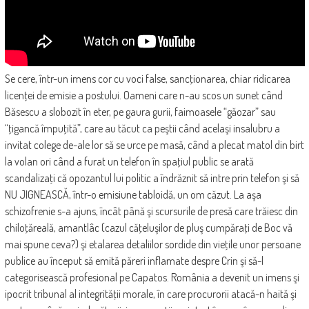
Se cere, într-un imens cor cu voci false, sancţionarea, chiar ridicarea
licenţei de emisie a postului. Oameni care n-au scos un sunet când
Băsescu a slobozit în eter, pe gaura gurii, faimoasele “găozar” sau
“ţigancă împuţită”, care au tăcut ca peştii când acelaşi insalubru a
invitat colege de-ale lor să se urce pe masă, când a plecat matol din birt
la volan ori când a furat un telefon în spaţiul public se arată
scandalizaţi că opozantul lui politic a îndrăznit să intre prin telefon şi să
NU JIGNEASCĂ, într-o emisiune tabloidă, un om căzut. La aşa
schizofrenie s-a ajuns, încât până şi scursurile de presă care trăiesc din
chiloţăreală, amantlâc (cazul căţeluşilor de pluş cumpăraţi de Boc vă
mai spune ceva?) şi etalarea detaliilor sordide din vieţile unor persoane
publice au început să emită păreri inflamate despre Crin şi să-l
categorisească profesional pe Capatos. România a devenit un imens şi
ipocrit tribunal al integrităţii morale, în care procurorii atacă-n haită şi