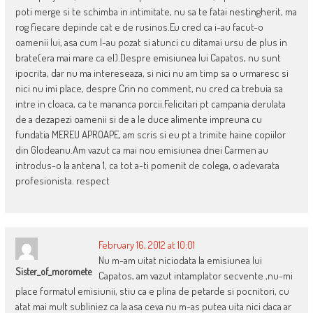
poti merge si te schimba in intimitate, nu sa te fatai nestingherit, ma
rog fiecare depinde cat e de rusinos.Eu cred ca i-au facut-o
oamenii lui, asa cum l-au pozat si atunci cu ditamai ursu de plus in
brate(era mai mare ca el).Despre emisiunea lui Capatos, nu sunt
ipocrita, dar nu ma intereseaza, si nici nu am timp sa o urmaresc si
nici nu imi place, despre Crin no comment, nu cred ca trebuia sa
intre in cloaca, ca te mananca porcii.Felicitari pt campania derulata
de a dezapezi oamenii si de a le duce alimente impreuna cu
fundatia MEREU APROAPE, am scris si eu pt a trimite haine copiilor
din Glodeanu.Am vazut ca mai nou emisiunea dnei Carmen au
introdus-o la antena 1, ca tot a-ti pomenit de colega, o adevarata
profesionista. respect
February 16, 2012 at 10:01
Nu m-am uitat niciodata la emisiunea lui
Sister_of_moromete
Capatos, am vazut intamplator secvente ,nu-mi
place formatul emisiunii, stiu ca e plina de petarde si pocnitori, cu
atat mai mult subliniez ca la asa ceva nu m-as putea uita nici daca ar