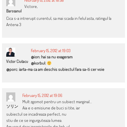
February 15, 2012 at 18:58
Victore,
Barosanul
Cica s-a intrerupt curentul, sa mai scada in felul asta, ratingul la
Antena 3
February 15, 2012 at 19:03
@ion: hai sa nu exageram
Victor Ciutacu
@korbul:
@porc: iarta-ma ca am deschis subiectul fara sa-ti cer voie
February 15, 2012 at 19:06
Mult zgomot pentru un subiect marginal…
ソリン
Aia e o emisiune de buci si tite, iar
subiectul se incadreaza perfect, nu
stiu de ce se ingurguteaza lumea.
Am vazut doar inregistrarile din link-ul