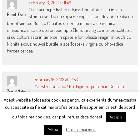
February 16, 2012 at 11:49
Chiar acum,pe Raitaru TV,madam Tatoiu si cu inca o
Bond-Escu
strimba,se dau cu ruj si ne explica cum devine treaba cu
bunul simt,cu Boc,cu Capatos si cer cu minie sa se inchida
emisiunea si sa se dea un exemplu.Ele tot ii trag cu intelectualitatea
si cu cultura,asta in timp ce in spatele lor ruleaza imagini in bucla cu
Nichita expuzindu-si burtile la spa.Toate-s virgine cu php-adica
harcea parcea.
February 16, 2012 at 12:53
Maestrul Cristoiu? Nu. Pigmeul grafoman Cristoiu
Ziarul National
Acest website foloseste cookies pentru ca experienta dumneavoastra
cu acest site sa fie cat mai profesionala. Presupunem ca esti de acord
February 16, 2012 at 14:25
cu folosirea cookies, dar poti refuza daca doresti.
Accepta
@ Late update
Bogdan
pai pana acuma numai presedintele se folosea de
Citeste mai mult
Refuza
poponeata prim-ministrului! “la naiba”. :)))) Acum si vre-un angajat