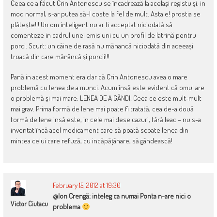
Ceea ce a făcut Crin Antonescu se încadrează la același registu și, in
mod normal, s-ar putea să-l coste la fel de mult. Asta e! prostia se
plătește!!! Un om inteligent nu ar fi acceptat niciodată să
comenteze in cadrul unei emisiuni cu un profil de latrină pentru
porci. Scurt: un câine de rasă nu mănancă niciodată din aceeași
troacă din care mănâncă și porcii!!!
Pană in acest moment era clar că Crin Antonescu avea o mare
problemă cu lenea de a munci. Acum însă este evident că omul are
o problemă și mai mare: LENEA DE A GÂNDI! Ceea ce este mult-mult
mai grav. Prima formă de lene mai poate fi tratată, cea de-a două
formă de lene insă este, in cele mai dese cazuri, fără leac – nu s-a
inventat încă acel medicament care să poată scoate lenea din
mintea celui care refuză, cu incăpățânare, să gândească!
February 15, 2012 at 19:30
@Ion Crengă: inteleg ca numai Ponta n-are nici o
Victor Ciutacu
problema