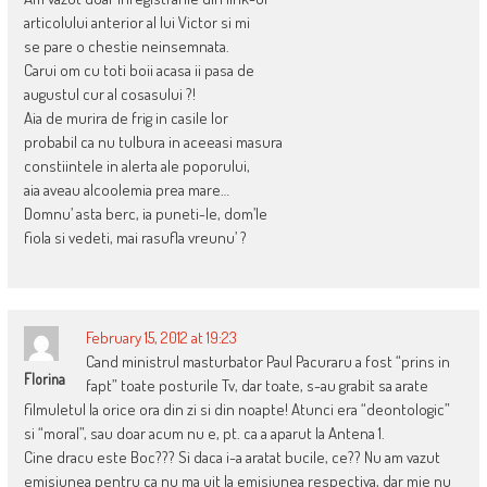
articolului anterior al lui Victor si mi
se pare o chestie neinsemnata.
Carui om cu toti boii acasa ii pasa de
augustul cur al cosasului ?!
Aia de murira de frig in casile lor
probabil ca nu tulbura in aceeasi masura
constiintele in alerta ale poporului,
aia aveau alcoolemia prea mare…
Domnu’ asta berc, ia puneti-le, dom’le
fiola si vedeti, mai rasufla vreunu’ ?
February 15, 2012 at 19:23
Cand ministrul masturbator Paul Pacuraru a fost “prins in
Florina
fapt” toate posturile Tv, dar toate, s-au grabit sa arate
filmuletul la orice ora din zi si din noapte! Atunci era “deontologic”
si “moral”, sau doar acum nu e, pt. ca a aparut la Antena 1.
Cine dracu este Boc??? Si daca i-a aratat bucile, ce?? Nu am vazut
emisiunea pentru ca nu ma uit la emisiunea respectiva, dar mie nu