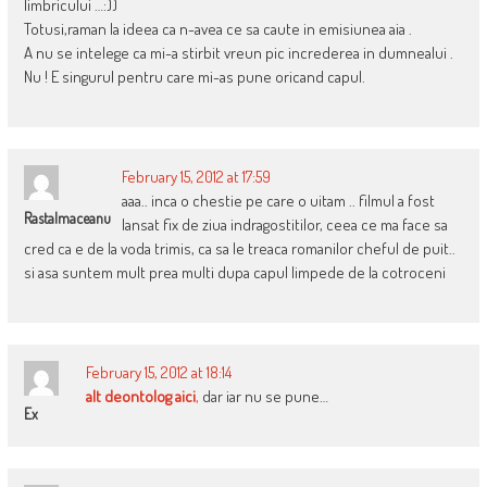
limbricului …:))
Totusi,raman la ideea ca n-avea ce sa caute in emisiunea aia .
A nu se intelege ca mi-a stirbit vreun pic increderea in dumnealui .
Nu ! E singurul pentru care mi-as pune oricand capul.
February 15, 2012 at 17:59
aaa.. inca o chestie pe care o uitam .. filmul a fost
Rastalmaceanu
lansat fix de ziua indragostitilor, ceea ce ma face sa
cred ca e de la voda trimis, ca sa le treaca romanilor cheful de puit..
si asa suntem mult prea multi dupa capul limpede de la cotroceni
February 15, 2012 at 18:14
alt deontolog aici
,
dar iar nu se pune…
Ex