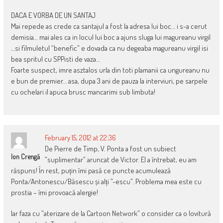
DACA E VORBA DE UN SANTAJ
Mai repede as crede ca santajul a fost la adresa lui boc… i s-a cerut
demisia… mai ales ca in locul lui boc a ajuns sluga lui magureanu virgil
…si filmuletul “benefic” e dovada ca nu degeaba magureanu virgil isi
bea spritul cu SPPisti de vaza…
Foarte suspect, imre asztalos urla din toti plamanii ca ungureanu nu
e bun de premier… asa, dupa 3 ani de pauza la interviuri, pe sarpele
cu ochelari il apuca brusc mancarimi sub limbuta!
February 15, 2012 at 22:36
De Pierre de Timp, V. Ponta a fost un subiect
Ion Crengă
”suplimentar” aruncat de Victor. El a întrebat, eu am
răspuns! În rest, puțin îmi pasă ce puncte acumulează
Ponta/Antonescu/Băsescu și alți ”-escu”. Problema mea este cu
prostia – îmi provoacă alergie!
Iar faza cu ”aterizare de la Cartoon Network” o consider ca o lovitură