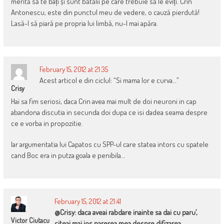
merită să te bați și sunt bătălii pe care trebuie să le eviți. Crin
Antonescu, este din punctul meu de vedere, o cauză pierdută!
Lasă-l să piară pe propria lui limbă, nu-l mai apăra.
February 15, 2012 at 21:35
Acest articol e din ciclul: “Si mama lor e curva…”
Crisy
Hai sa fim seriosi, daca Crin avea mai mult de doi neuroni in cap
abandona discutia in secunda doi dupa ce isi dadea seama despre
ce e vorba in propozitie.
Iar argumentatia lui Capatos cu SPP-ul care statea intors cu spatele
cand Boc era in putza goala e penibila…
February 15, 2012 at 21:41
@Crisy: daca aveai rabdare inainte sa dai cu paru’,
Victor Ciutacu
citeai mai jos parerea mea despre difizarea