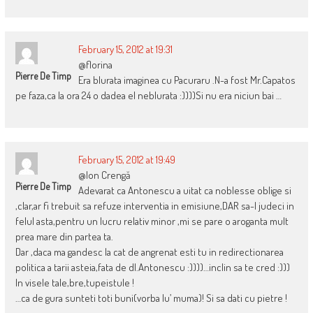
February 15, 2012 at 19:31
@florina
Pierre De Timp
Era blurata imaginea cu Pacuraru .N-a fost Mr.Capatos
pe faza,ca la ora 24 o dadea el neblurata :))))Si nu era niciun bai …
February 15, 2012 at 19:49
@Ion Crengă
Pierre De Timp
Adevarat ca Antonescu a uitat ca noblesse oblige si
,clar,ar fi trebuit sa refuze interventia in emisiune,DAR sa-l judeci in
felul asta,pentru un lucru relativ minor ,mi se pare o aroganta mult
prea mare din partea ta.
Dar ,daca ma gandesc la cat de angrenat esti tu in redirectionarea
politica a tarii asteia,fata de dl.Antonescu :))))…inclin sa te cred :)))
In visele tale,bre,tupeistule !
…ca de gura sunteti toti buni(vorba lu’ muma)! Si sa dati cu pietre !