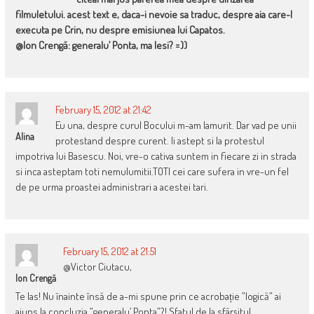
filmuletului. acest text e, daca-i nevoie sa traduc, despre aia care-l
executa pe Crin, nu despre emisiunea lui Capatos.
@Ion Crengă: generalu’ Ponta, ma lesi? =))
February 15, 2012 at 21:42
Eu una, despre curul Bocului m-am lamurit. Dar vad pe unii
Alina
protestand despre curent. Ii astept si la protestul
impotriva lui Basescu. Noi, vre-o cativa suntem in fiecare zi in strada
si inca asteptam toti nemulumitii.TOTI cei care sufera in vre-un fel
de pe urma proastei administrari a acestei tari.
February 15, 2012 at 21:51
@Victor Ciutacu,
Ion Crengă
Te las! Nu înainte însă de a-mi spune prin ce acrobație ”logică” ai
ajuns la concluzia ”generalu’ Ponta”?! Sfatul de la sfârșitul