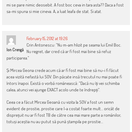
mi se pare nimic deosebit. A fost boc ceva in tara asta?? Daca a fost
sa-mi spuna si mie cineva. A, a luat leafa de stat. Si atat.
February 15, 2012 at 19:26
Crin Antonescu: ”Nu m-am hlizit pe seama lui Emil Boc.
Ion Crengă
Nu regret, dar cred că ar fi fost mai bine să refuz
participarea.”
Și Mircea Geona crede acum că ar fi fost mai bine să nu-i fi făcut
acea vizită nefastă lui SOV. Din păcate insă trecutul nu mai poate fi
întors înapoi. Există o vorbă românească: “Dacă nu îți vei schimba
calea, atunci vei ajunge EXACT acolo unde te îndrepți”.
Ceea ce a făcut Mircea Geoană cu vizita la SOV a fost un semn
evident de prostie, prostie care l-a costat foarte mult… oricât de
disprețuit nu ar fi fost TB de către cea mai mare parte a românilor,
totuși aceștia nu au putut să pună ștampila pe prostie…