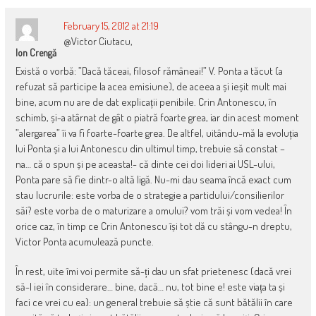
February 15, 2012 at 21:19
@Victor Ciutacu,
Ion Crengă
Există o vorbă: ”Dacă tăceai, filosof rămâneai!” V. Ponta a tăcut (a
refuzat să participe la acea emisiune), de aceea a și ieșit mult mai
bine, acum nu are de dat explicații penibile. Crin Antonescu, în
schimb, și-a atârnat de gât o piatră foarte grea, iar din acest moment
”alergarea” îi va fi foarte-foarte grea. De altfel, uitându-mă la evoluția
lui Ponta și a lui Antonescu din ultimul timp, trebuie să constat –
na… că o spun și pe aceasta!- că dinte cei doi lideri ai USL-ului,
Ponta pare să fie dintr-o altă ligă. Nu-mi dau seama încă exact cum
stau lucrurile: este vorba de o strategie a partidului/consilierilor
săi? este vorba de o maturizare a omului? vom trăi și vom vedea! În
orice caz, în timp ce Crin Antonescu își tot dă cu stângu-n dreptu,
Victor Ponta acumulează puncte.
În rest, uite îmi voi permite să-ți dau un sfat prietenesc (dacă vrei
să-l iei în considerare… bine, dacă… nu, tot bine e! este viața ta și
faci ce vrei cu ea): un general trebuie să știe că sunt bătălii în care