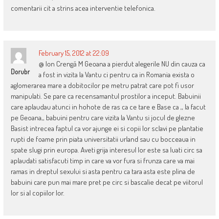
comentarii cit a strins acea interventie telefonica.
February 15, 2012 at 22:09
@ Ion Crengă M Geoana a pierdut alegerile NU din cauza ca
Dorubr
a fost in vizita la Vantu ci pentru ca in Romania exista o
aglomerarea mare a dobitocilor pe metru patrat care pot fi usor
manipulati. Se pare ca recensamantul prostilor a inceput. Babuinii
care aplaudau atunci in hohote de ras ca ce tare e Base ca ,, la facut
pe Geoana,, babuini pentru care vizita la Vantu si jocul de glezne
Basist intrecea faptul ca vor ajunge ei si copii lor sclavi pe plantatie
rupti de foame prin piata universitatii urland sau cu bocceaua in
spate slugi prin europa. Aveti grija interesul lor este sa luati circ sa
aplaudati satisfacuti timp in care va vor fura si frunza care va mai
ramas in dreptul sexului si asta pentru ca tara asta este plina de
babuini care pun mai mare pret pe circ si bascalie decat pe viitorul
lor si al copiilor lor.