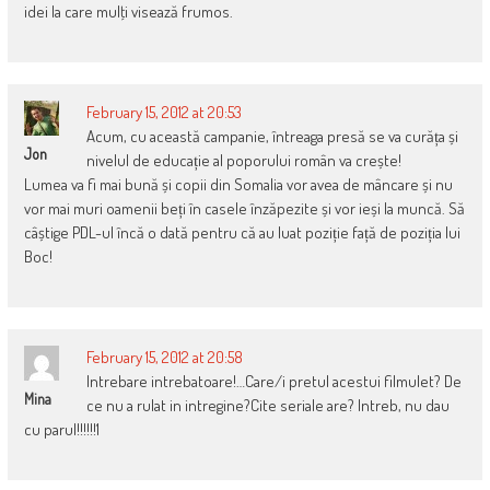
idei la care mulţi visează frumos.
February 15, 2012 at 20:53
Acum, cu această campanie, întreaga presă se va curăța și
Jon
nivelul de educație al poporului român va crește!
Lumea va fi mai bună și copii din Somalia vor avea de mâncare și nu
vor mai muri oamenii beți în casele înzăpezite și vor ieși la muncă. Să
câștige PDL-ul încă o dată pentru că au luat poziție față de poziția lui
Boc!
February 15, 2012 at 20:58
Intrebare intrebatoare!…Care/i pretul acestui filmulet? De
Mina
ce nu a rulat in intregine?Cite seriale are? Intreb, nu dau
cu parul!!!!!!1