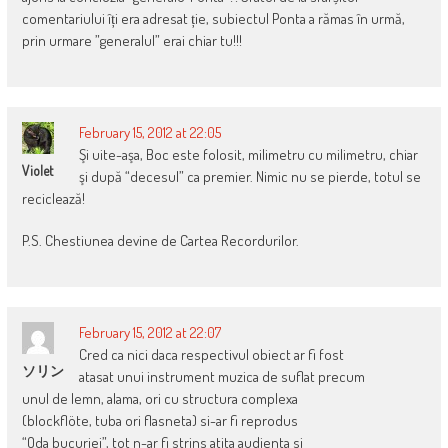
comentariului îți era adresat ție, subiectul Ponta a rămas în urmă,
prin urmare ”generalul” erai chiar tu!!!
February 15, 2012 at 22:05
Şi uite-aşa, Boc este folosit, milimetru cu milimetru, chiar
Violet
şi după “decesul” ca premier. Nimic nu se pierde, totul se
reciclează!
P.S. Chestiunea devine de Cartea Recordurilor.
February 15, 2012 at 22:07
Cred ca nici daca respectivul obiect ar fi fost
ソリン
atasat unui instrument muzica de suflat precum
unul de lemn, alama, ori cu structura complexa
(blockflöte, tuba ori flasneta) si-ar fi reprodus
“Oda bucuriei”, tot n-ar fi strins atita audienta si