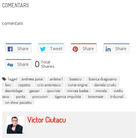
COMENTARII
comentarii
Share
Tweet
Share
Share
0
Total
Share
Shares
Tagged
andreea pana
antena 1
basescu
bianca dragusanu
boc
capatos
crin antonescu
curve virgine
daniela crudu
deontologie
gaozar
ipocrizie
mircea badea
morala
ovidiu
zara
ponta
procurori
tiganca imputita
tonomate
tribunal
un show pacatos
Victor Ciutacu