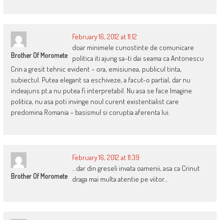
February 16, 2012 at 11:12
doar minimele cunostinte de comunicare
Brother Of Moromete
politica iti ajung sa-ti dai seama ca Antonescu
Crin a gresit tehnic evident – ora, emisiunea, publicul tinta,
subiectul. Putea elegant sa eschiveze, a facut-o partial, dar nu
indeajuns pt.a nu putea fi interpretabil. Nu asa se face Imagine
politica, nu asa poti invinge noul curent existentialist care
predomina Romania – basismul si coruptia aferenta lui.
February 16, 2012 at 11:39
…dar din greseli invata oamenii, asa ca Crinut
Brother Of Moromete
draga mai multa atentie pe viitor…