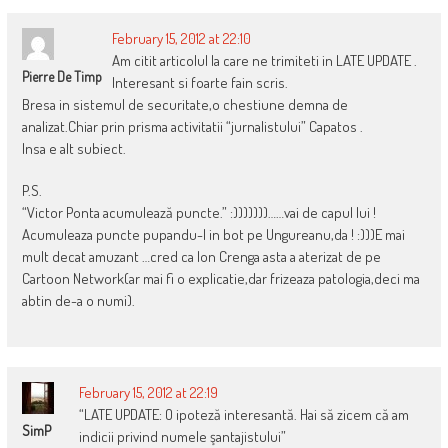
February 15, 2012 at 22:10
Am citit articolul la care ne trimiteti in LATE UPDATE .
Pierre De Timp
Interesant si foarte fain scris.
Bresa in sistemul de securitate,o chestiune demna de
analizat.Chiar prin prisma activitatii “jurnalistului” Capatos .
Insa e alt subiect.
P.S.
“Victor Ponta acumulează puncte.” :)))))))……vai de capul lui !
Acumuleaza puncte pupandu-l in bot pe Ungureanu,da ! :)))E mai
mult decat amuzant …cred ca Ion Crenga asta a aterizat de pe
Cartoon Network(ar mai fi o explicatie,dar frizeaza patologia,deci ma
abtin de-a o numi).
February 15, 2012 at 22:19
“LATE UPDATE: O ipoteză interesantă. Hai să zicem că am
SimP
indicii privind numele şantajistului”