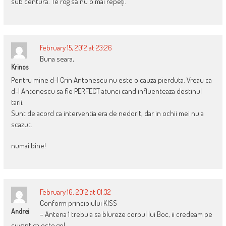
sub centură. Te rog să nu o mai repeți.
February 15, 2012 at 23:26
Buna seara,
Krinos
Pentru mine d-l Crin Antonescu nu este o cauza pierduta. Vreau ca
d-l Antonescu sa fie PERFECT atunci cand influenteaza destinul
tarii.
Sunt de acord ca interventia era de nedorit, dar in ochii mei nu a
scazut.
numai bine!
February 16, 2012 at 01:32
Conform principiului KISS
Andrei
– Antena 1 trebuia sa blureze corpul lui Boc, ii credeam pe
cuvant ca este gol