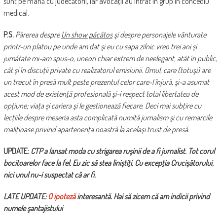
sunt pe mână cu judecătorii, iar avocaţii au intrat în grup în concediu
medical.
P.S.
Părerea despre
Un show păcătos
şi despre personajele vânturate
printr-un platou pe unde am dat şi eu cu sapa zilnic vreo trei ani şi
jumătate mi-am spus-o, uneori chiar extrem de neelegant, atât în public,
cât şi în discuţii private cu realizatorul emisiunii. Omul, care (totuşi) are
un trecut în presă mult peste prezentul celor care-l înjură, şi-a asumat
acest mod de existenţă profesională şi-i respect total libertatea de
opţiune; viaţa şi cariera şi le gestionează fiecare. Deci mai subţire cu
lecţiile despre meseria asta complicată numită jurnalism şi cu remarcile
maliţioase privind apartenenţa noastră la acelaşi trust de presă.
UPDATE:
CTP a lansat moda cu strigarea ruşinii de a fi jurnalist. Tot corul
bocitoarelor face la fel. Eu zic să stea liniştiţi. Cu excepţia Crucişătorului,
nici unul nu-i suspectat că ar fi.
LATE UPDATE:
O ipoteză
interesantă. Hai să zicem că am indicii privind
numele şantajistului