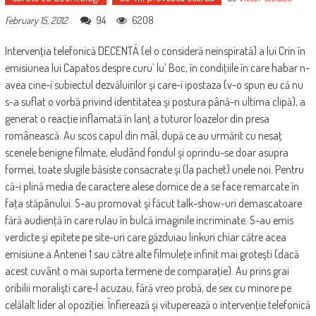
94
6208
February 15, 2012
Intervenţia telefonică DECENTĂ (el o consideră neinspirată) a lui Crin în
emisiunea lui Capatos despre curu’ lu’ Boc, în condiţiile în care habar n-
avea cine-i subiectul dezvăluirilor şi care-i ipostaza (v-o spun eu că nu
s-a suflat o vorbă privind identitatea şi postura până-n ultima clipă), a
generat o reacţie inflamată în lanţ a tuturor loazelor din presa
românească. Au scos capul din mâl, după ce au urmărit cu nesaţ
scenele benigne filmate, eludând fondul şi oprindu-se doar asupra
formei, toate slugile băsiste consacrate şi (la pachet) unele noi. Pentru
că-i plină media de caractere alese dornice de a se face remarcate în
faţa stăpânului. S-au promovat şi făcut talk-show-uri demascatoare
fără audienţă în care rulau în bulcă imaginile incriminate. S-au emis
verdicte şi epitete pe site-uri care găzduiau linkuri chiar către acea
emisiune a Antenei 1 sau către alte filmuleţe infinit mai groteşti (dacă
acest cuvânt o mai suporta termene de comparaţie). Au prins grai
oribilii moralişti care-l acuzau, fără vreo probă, de sex cu minore pe
celălalt lider al opoziţiei. Înfierează şi vituperează o intervenţie telefonică