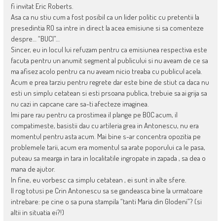
fi invitat Eric Roberts.
Asa ca nu stiu cum a fost posibil ca un lider politic cu pretentii la
presedintia RO sa intre in direct la acea emisiune si sa comenteze
despre… “BUCI”…
Sincer, eu in locul lui refuzam pentru ca emisiunea respectiva este
facuta pentru un anumit segment al publicului si nu aveam de ce sa
ma afisez acolo pentru ca nu aveam nicio treaba cu publicul acela.
Acum e prea tarziu pentru regrete dar este bine de stiut ca daca nu
esti un simplu cetatean si esti prsoana publica, trebuie sa ai grija sa
nu cazi in capcane care sa-ti afecteze imaginea.
Imi pare rau pentru ca prostimea il plange pe BOC acum, il
compatimeste, basistii dau cu artileria grea in Antonescu, nu era
momentul pentru asta acum. Mai bine s-ar concentra opozitia pe
problemele tarii, acum era momentul sa arate poporului ca le pasa,
puteau sa mearga in tara in localitatile ingropate in zapada , sa dea o
mana de ajutor.
In fine, eu vorbesc ca simplu cetatean , ei sunt in alte sfere.
Il rog totusi pe Crin Antonescu sa se gandeasca bine la urmatoare
intrebare: pe cine o sa puna stampila “tanti Maria din Glodeni”? (si
altii in situatia ei?!)