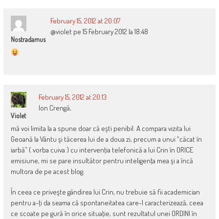
February 15, 2012 at 20:07
@violet pe 15 February 2012 la 18:48
Nostradamus
February 15, 2012 at 20:13
Ion Crengă,
Violet
mă voi limita la a spune doar că eşti penibil. A compara vizita lui
Geoană la Vântu şi tăcerea lui de a doua zi, precum a unui “căcat în
iarbă” ( vorba cuiva ) cu intervenţia telefonică a lui Crin în ORICE
emisiune, mi se pare insultător pentru inteligenţa mea şi a încă
multora de pe acest blog.
În ceea ce priveşte gândirea lui Crin, nu trebuie să fii academician
pentru a-ţi da seama că spontaneitatea care-l caracterizează, ceea
ce scoate pe gură în orice situaţie, sunt rezultatul unei ORDINI în