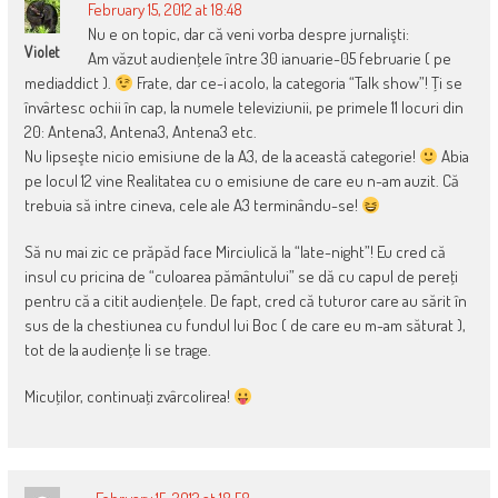
February 15, 2012 at 18:48
Nu e on topic, dar că veni vorba despre jurnalişti:
Violet
Am văzut audienţele între 30 ianuarie-05 februarie ( pe
mediaddict ).
Frate, dar ce-i acolo, la categoria “Talk show”! Ţi se
învârtesc ochii în cap, la numele televiziunii, pe primele 11 locuri din
20: Antena3, Antena3, Antena3 etc.
Nu lipseşte nicio emisiune de la A3, de la această categorie!
Abia
pe locul 12 vine Realitatea cu o emisiune de care eu n-am auzit. Că
trebuia să intre cineva, cele ale A3 terminându-se!
Să nu mai zic ce prăpăd face Mirciulică la “late-night”! Eu cred că
insul cu pricina de “culoarea pământului” se dă cu capul de pereţi
pentru că a citit audienţele. De fapt, cred că tuturor care au sărit în
sus de la chestiunea cu fundul lui Boc ( de care eu m-am săturat ),
tot de la audienţe li se trage.
Micuţilor, continuaţi zvârcolirea!