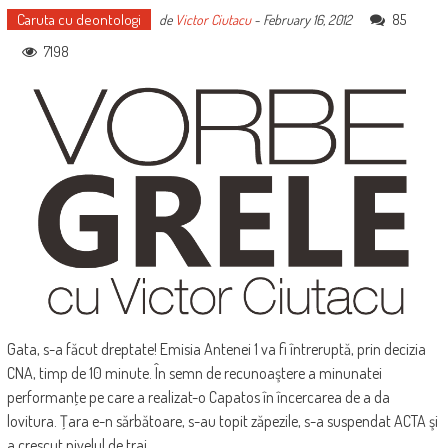
Caruta cu deontologi
85
de
Victor Ciutacu
-
February 16, 2012
7198
Gata, s-a făcut dreptate! Emisia Antenei 1 va fi întreruptă, prin decizia
CNA, timp de 10 minute. În semn de recunoaştere a minunatei
performanţe pe care a realizat-o Capatos în încercarea de a da
lovitura. Ţara e-n sărbătoare, s-au topit zăpezile, s-a suspendat ACTA şi
a crescut nivelul de trai.