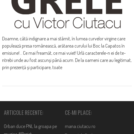
Doamne, câtă indignare a mai stârnit, în lumea curvelor virgine care
populează presa românească, arătarea curului lui Boc la Capatos în
emisiune!... Ce mai freamăt, ce mai vuiet! Urlă caracterele-n ei de te-
ntrebi unde au fost ascunşi până acum. De la oameni care au legitimat,
prin prezenţă şi participare, toate
ARTICOLE RECENTE:
CE-MI PLACE:
Orban duce PNL la groapa pe
mana.ciutacu.ro