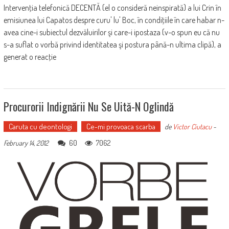
Intervenţia telefonică DECENTĂ (el o consideră neinspirată) a lui Crin în
emisiunea lui Capatos despre curu' lu' Boc, în condiţiile în care habar n-
avea cine-i subiectul dezvăluirilor şi care-i ipostaza (v-o spun eu că nu
s-a suflat o vorbă privind identitatea şi postura până-n ultima clipă), a
generat o reacţie
Procurorii Indignării Nu Se Uită-N Oglindă
Caruta cu deontologi
Ce-mi provoaca scarba
de
Victor Ciutacu
-
60
7062
February 14, 2012