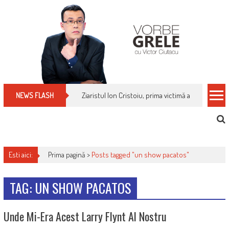
Skip
to
content
Ziaristul Ion Cristoiu, prima victimă a noi cenzuri 
NEWS FLASH
Esti aici:
Prima pagină >
Posts tagged "un show pacatos"
TAG: UN SHOW PACATOS
Unde Mi-Era Acest Larry Flynt Al Nostru