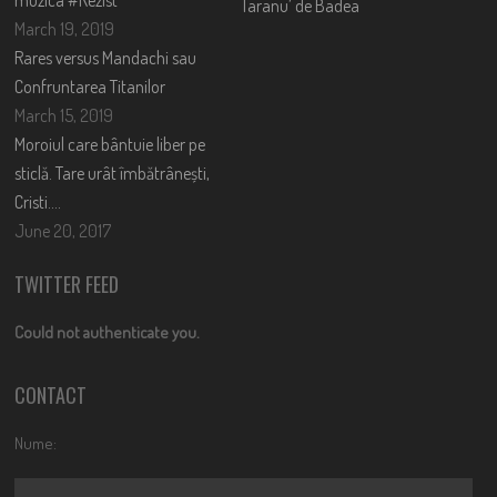
muzica #Rezist
Taranu’ de Badea
March 19, 2019
Rares versus Mandachi sau
Confruntarea Titanilor
March 15, 2019
Moroiul care bântuie liber pe
sticlă. Tare urât îmbătrânești,
Cristi….
June 20, 2017
TWITTER FEED
Could not authenticate you.
CONTACT
Nume: