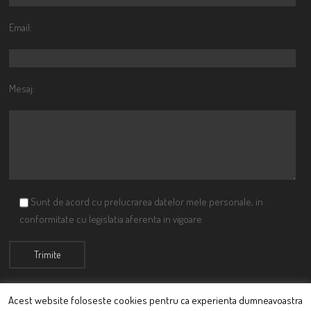
Email:
Mesaj:
Sunt de acord cu prelucrarea datelor mele personale, in
conformitate cu legislatia aferenta in vigoare
Acest website foloseste cookies pentru ca experienta dumneavoastra