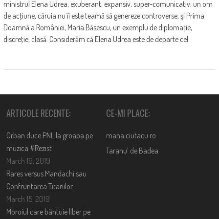
ministrul Elena Udrea, exuberant, expansiv, super-comunicativ, un om
de acţiune, căruia nu îi este teamă să genereze controverse, şi Prima
Doamnă a României, Maria Băsescu, un exemplu de diplomaţie,
discreţie, clasă. Considerăm că Elena Udrea este de departe cel
ARTICOLE RECENTE:
CE-MI PLACE:
Orban duce PNL la groapa pe
mana.ciutacu.ro
muzica #Rezist
Taranu’ de Badea
March 19, 2019
Rares versus Mandachi sau
Confruntarea Titanilor
March 15, 2019
Moroiul care bântuie liber pe