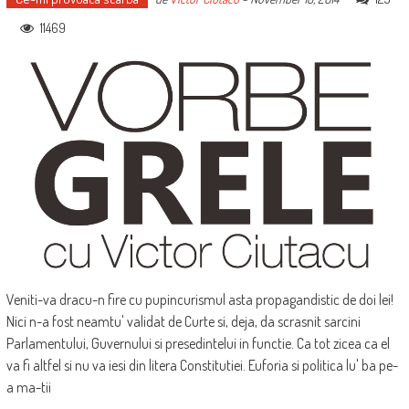
11469
Veniti-va dracu-n fire cu pupincurismul asta propagandistic de doi lei!
Nici n-a fost neamtu' validat de Curte si, deja, da scrasnit sarcini
Parlamentului, Guvernului si presedintelui in functie. Ca tot zicea ca el
va fi altfel si nu va iesi din litera Constitutiei. Euforia si politica lu' ba pe-
a ma-tii