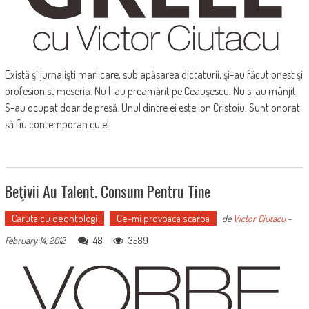
Există şi jurnalişti mari care, sub apăsarea dictaturii, şi-au făcut onest şi
profesionist meseria. Nu l-au preamărit pe Ceauşescu. Nu s-au mânjit.
S-au ocupat doar de presă. Unul dintre ei este Ion Cristoiu. Sunt onorat
să fiu contemporan cu el.
Beţivii Au Talent. Consum Pentru Tine
Caruta cu deontologi
Ce-mi provoaca scarba
de
Victor Ciutacu
-
48
3589
February 14, 2012