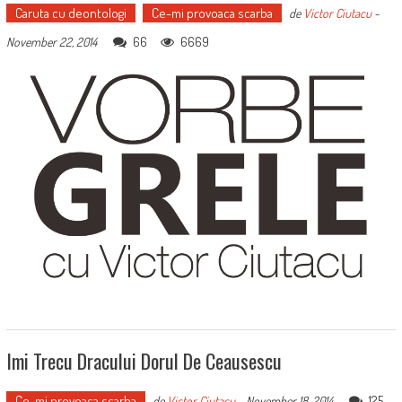
Caruta cu deontologi
Ce-mi provoaca scarba
de
Victor Ciutacu
-
66
6669
November 22, 2014
Imi Trecu Dracului Dorul De Ceausescu
Ce-mi provoaca scarba
125
de
Victor Ciutacu
-
November 18, 2014