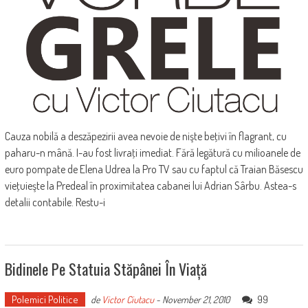
Cauza nobilă a deszăpezirii avea nevoie de nişte beţivi în flagrant, cu
paharu-n mână. I-au fost livraţi imediat. Fără legătură cu milioanele de
euro pompate de Elena Udrea la Pro TV sau cu faptul că Traian Băsescu
vieţuieşte la Predeal în proximitatea cabanei lui Adrian Sârbu. Astea-s
detalii contabile. Restu-i
Bidinele Pe Statuia Stăpânei În Viață
Polemici Politice
99
de
Victor Ciutacu
-
November 21, 2010