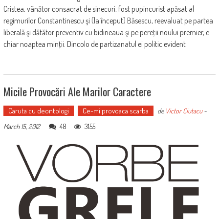
Cristea, vânător consacrat de sinecuri, fost pupincurist apăsat al
regimurilor Constantinescu şi (la început) Băsescu, reevaluat pe partea
liberală şi dătător preventiv cu bidineaua şi pe pereţii noului premier, e
chiar noaptea minţii. Dincolo de partizanatul ei politic evident
Micile Provocări Ale Marilor Caractere
Caruta cu deontologi
Ce-mi provoaca scarba
de
Victor Ciutacu
-
48
3155
March 15, 2012