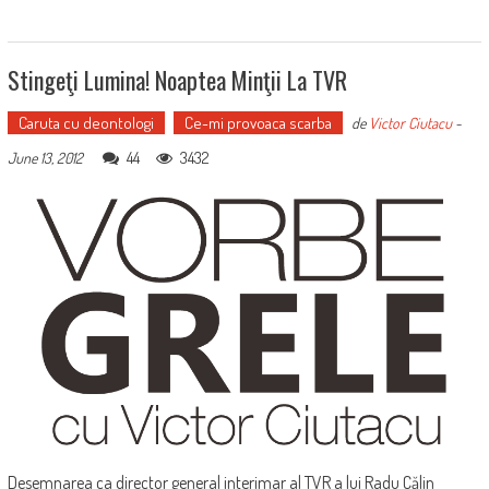
Stingeţi Lumina! Noaptea Minţii La TVR
Caruta cu deontologi
Ce-mi provoaca scarba
de
Victor Ciutacu
-
44
3432
June 13, 2012
Desemnarea ca director general interimar al TVR a lui Radu Călin