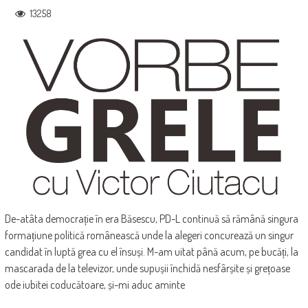
13258
De-atâta democrație în era Băsescu, PD-L continuă să rămână singura
formațiune politică românească unde la alegeri concurează un singur
candidat în luptă grea cu el însuși. M-am uitat până acum, pe bucăți, la
mascarada de la televizor, unde supușii închidă nesfârșite și grețoase
ode iubitei coducătoare, și-mi aduc aminte