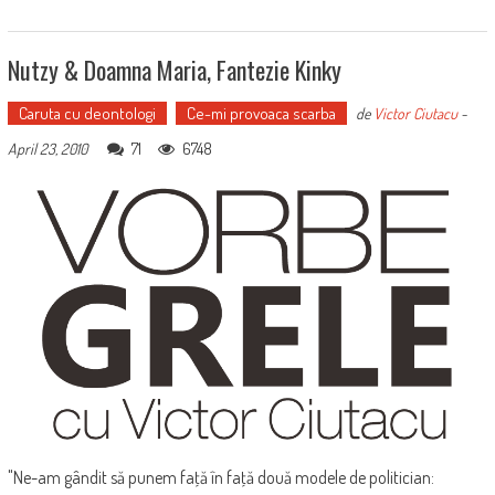
Nutzy & Doamna Maria, Fantezie Kinky
Caruta cu deontologi
Ce-mi provoaca scarba
de
Victor Ciutacu
-
71
6748
April 23, 2010
"Ne-am gândit să punem faţă în faţă două modele de politician: