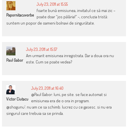
July 23, 2011 at 15:55
foarte bună emisiunea, invitatul ce să mai zic –
Papornitacuvorbe
poate doar “jos pălăria!” -, concluzia tristă:
suntem un popor de oameni bolnavi de singurătate.
July 23, 2011 at 15:57
Am urmarit emisiunea inregistrata. Dar a doua ora nu
Paul Gabor
este. Cum se poate vedea?
July 23, 2011 at 16:40
@Paul Gabor: luni, pe site. se face automat si
Victor Ciutacu
emisiunea era de o ora in program.
@shogunu’: nu am ce sa schimb. lucrez cu ce gasesc. si nu era
singurul care trebuia sa se prinda.