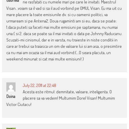
Gabriela
ne rasfatati cu numele mari pe care le invitati. Maestrul
Visan…voiam sa il vad si sa il aud vorbind pe OMUL Visan. Eu ma uit cu
mare placere la toate emisiunile dv. si cu oamenii politici, va
urmaream si pe Antena2. Doua rugaminti am si eu, daca se poate:
1.daca puteti sa faceti mai multe emisiuni pe saptamana, nu numai
una:( si 2. daca se poate sa il mai invitati o data pe Johnny Raducanu.
Scuzati-mi cinismul, dar e in varsta, nu traieste in niste conditii in
care ar trebui sa traiasca un om de valoare lui si am asa, o presimtire
ca nu mai am ocazia sa il mai aud vorbind:(…O seara placuta, un
weekend minunat si cat mai multe emisiuni!:)
July 22, 2011 at 22:48
Acesta este ritmul: demnitate, valoare, inteligenta. O
Doina
placere sa va vedem! Multumim Dorel Visan! Multumim
Victor Ciutacu!