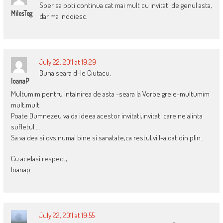
Sper sa poti continua cat mai mult cu invitati de genul asta,
MilesTeg
dar ma indoiesc.
July 22, 2011 at 19:29
Buna seara d-le Ciutacu,
IoanaP
Multumim pentru intalnirea de asta -seara la Vorbe grele-multumim
mult,mult.
Poate Dumnezeu va da ideea acestor invitati,invitati care ne alinta
sufletul …
Sa va dea si dvs.numai bine si sanatate,ca restul,vi l-a dat din plin.
Cu acelasi respect,
Ioanap
July 22, 2011 at 19:55