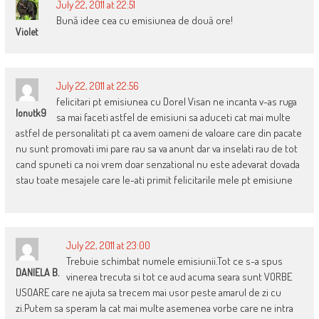
July 22, 2011 at 22:51
Bună idee cea cu emisiunea de două ore!
Violet
July 22, 2011 at 22:56
felicitari pt emisiunea cu Dorel Visan ne incanta v-as ruga
Ionutk9
sa mai faceti astfel de emisiuni sa aduceti cat mai multe
astfel de personalitati pt ca avem oameni de valoare care din pacate
nu sunt promovati imi pare rau sa va anunt dar va inselati rau de tot
cand spuneti ca noi vrem doar senzational nu este adevarat dovada
stau toate mesajele care le-ati primit felicitarile mele pt emisiune
July 22, 2011 at 23:00
Trebuie schimbat numele emisiunii.Tot ce s-a spus
DANIELA B.
vinerea trecuta si tot ce aud acuma seara sunt VORBE
USOARE care ne ajuta sa trecem mai usor peste amarul de zi cu
zi.Putem sa speram la cat mai multe asemenea vorbe care ne intra