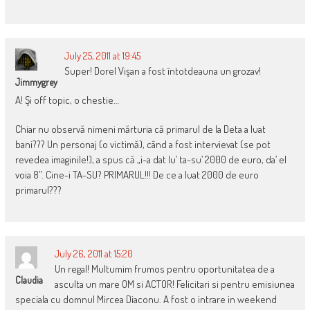
July 25, 2011 at 19:45
Super! Dorel Vişan a fost întotdeauna un grozav!
Jimmygrey
A! Şi off topic, o chestie…
Chiar nu observă nimeni mărturia că primarul de la Deta a luat
bani??? Un personaj (o victimă), când a fost intervievat (se pot
revedea imaginile!), a spus că „i-a dat lu’ ta-su’ 2000 de euro, da’ el
voia 8”. Cine-i TA-SU? PRIMARUL!!! De ce a luat 2000 de euro
primarul???
July 26, 2011 at 15:20
Un regal! Multumim frumos pentru oportunitatea de a
Claudia
asculta un mare OM si ACTOR! Felicitari si pentru emisiunea
speciala cu domnul Mircea Diaconu. A fost o intrare in weekend