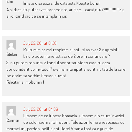
Emi
liniste o sa auzi si de data asta.Noapte buna!
A,si daca stupul ar avea presedinte, ar face…..cacat,nu???!!!!!!!!!!!!!!!!Zic
si io, cand vad ce se intampla in jur.
July 23, 2011 at 01:50
Multumim ca mai respiram si noi… si as avea 2 rugaminti:
Stefan
1. nu o putem tine tot asa de 2 ore in continuare ?
2. nu putem renunta la fondul sonor sau video care ruleaza
concomitent cu invitatul ? s-a mai intamplat si sunt invitati de la care
ne dorim sa sorbim fiecare cuvant.
Felicitari si multumiri !
July 23, 2011 at 04:06
Uitasem de ce iubesc Romania…uitasem din cauza invaziei
Carmen
de columbeni si talmaceni. Televiziunile ne anesteziaza cu
mortaciuni, pardon, politicieni. Dorel Visan a fost ca o gura de