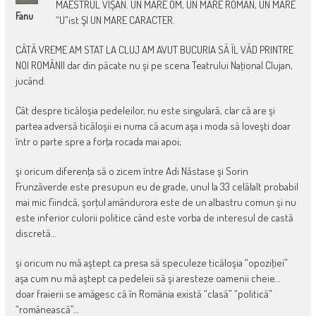
MAESTRUL VIŞAN. UN MARE OM, UN MARE ROMÂN, UN MARE
Fanu
“U”ist ŞI UN MARE CARACTER.
CÂTĂ VREME AM STAT LA CLUJ AM AVUT BUCURIA SĂ ÎL VĂD PRINTRE
NOI ROMÂNII dar din păcate nu şi pe scena Teatrului Naţional Clujan,
jucând.
Cât despre ticăloşia pedeleilor, nu este singulară, clar că are şi
partea adversă ticăloşii ei numa că acum aşa i moda să loveşti doar
într o parte spre a forţa rocada mai apoi;
şi oricum diferenţa să o zicem între Adi Năstase şi Sorin
Frunzăverde este presupun eu de grade, unul la 33 celălalt probabil
mai mic fiindcă, şorţul amândurora este de un albastru comun şi nu
este inferior culorii politice când este vorba de interesul de castă
discretă…
şi oricum nu mă aştept ca presa să speculeze ticăloşia “opoziţiei”
aşa cum nu mă aştept ca pedeleii să şi aresteze oamenii cheie…
doar fraierii se amăgesc că în România există “clasă” “politică”
“românească”…