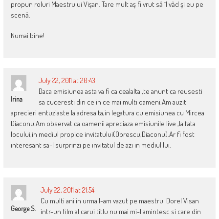
propun roluri Maestrului Vişan. Tare mult aş fi vrut să îl văd şi eu pe
scenă.
Numai bine!
July 22, 2011 at 20:43
Daca emisiunea asta va fi ca cealalta ,te anunt ca reusesti
Irina
sa cuceresti din ce in ce mai multi oameni.Am auzit
aprecieri entuziaste la adresa ta,in legatura cu emisiunea cu Mircea
Diaconu.Am observat ca oamenii apreciaza emisiunile live ,la fata
locului,in mediul propice invitatului(Oprescu,Diaconu).Ar fi fost
interesant sa-l surprinzi pe invitatul de azi in mediul lui.
July 22, 2011 at 21:54
Cu multi ani in urma l-am vazut pe maestrul Dorel Visan
George S.
intr-un film al carui titlu nu mai mi-l amintesc si care din