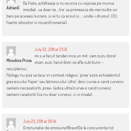
Da frate, asfalteaza si nu arunca cu vopsea pe munca
AdrianG
imediat…ca doar na….tre` sa primeasca de mai multe ori
bani pe aceeasi lucrare, si vii tu ca eroul si……unde-i drumul :)))),
foarte obositor si riscant(romania)…
July 22, 2011 at 23:51
mi s-a facut tandari inca un mit: cam zuzu dorel
Minodora Pruna
visan. auzi, harul divin se afla sub buric –
rasu’plansu’.
filologu nu poa sa taca: in context religios, ‘prea’ este echivalentul
grecescului ‘hiper’ sau latinescului ‘ultra’. deci curvia e cand curvesc
oameni necasatoriti, prea- (adica ultra)curvia e cand curvesc
oameni casatoriti (ca nu doar curvesc, ci si insala).
July 23, 2011 at 00:14
O minunatie de emisiune!Bravo!De la concurenta tot