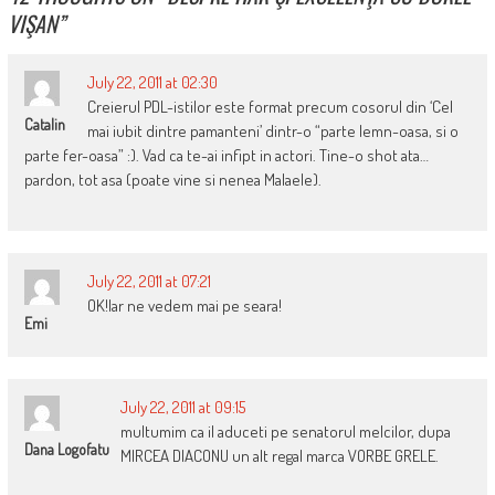
VIŞAN
”
July 22, 2011 at 02:30
Creierul PDL-istilor este format precum cosorul din ‘Cel
Catalin
mai iubit dintre pamanteni’ dintr-o “parte lemn-oasa, si o
parte fer-oasa” :). Vad ca te-ai infipt in actori. Tine-o shot ata…
pardon, tot asa (poate vine si nenea Malaele).
July 22, 2011 at 07:21
OK!Iar ne vedem mai pe seara!
Emi
July 22, 2011 at 09:15
multumim ca il aduceti pe senatorul melcilor, dupa
Dana Logofatu
MIRCEA DIACONU un alt regal marca VORBE GRELE.