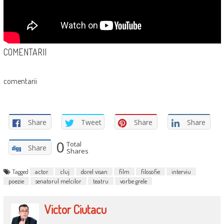
COMENTARII
comentarii
Share
Tweet
Share
Share
0
Total
Share
Shares
Tagged
actor
cluj
dorel visan
film
filosofie
interviu
poezie
senatorul melcilor
teatru
vorbe grele
Victor Ciutacu