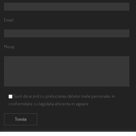
Email:
Mesaj:
Sunt de acord cu prelucrarea datelor mele personale, in
conformitate cu legislatia aferenta in vigoare