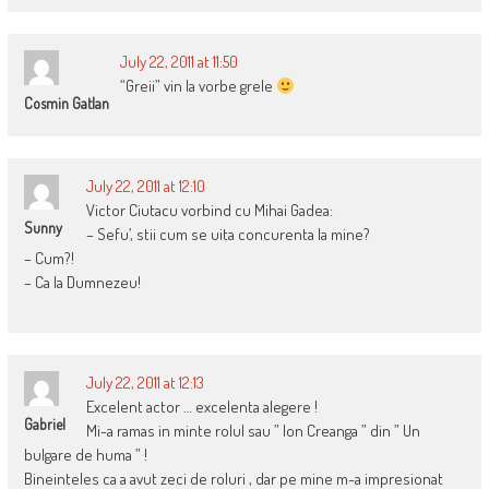
July 22, 2011 at 11:50
“Greii” vin la vorbe grele
Cosmin Gatlan
July 22, 2011 at 12:10
Victor Ciutacu vorbind cu Mihai Gadea:
Sunny
– Sefu’, stii cum se uita concurenta la mine?
– Cum?!
– Ca la Dumnezeu!
July 22, 2011 at 12:13
Excelent actor … excelenta alegere !
Gabriel
Mi-a ramas in minte rolul sau ” Ion Creanga ” din ” Un
bulgare de huma ” !
Bineinteles ca a avut zeci de roluri , dar pe mine m-a impresionat