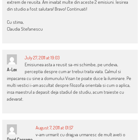
extrem de reusita. Am invatat multe din aceste 2 emisiuni. Iesirea
din studio a fost salutara! Bravo! Continuati!
Cu stima,
Claudia Stefanescu
July 27, 2011 at 19:03
Emisiunea asta a reusit sa-mi schimbe, pe undeva,
A-Lex
perceptia despre cum ar trebui traita viata. Calmul si
impacarea cu sine a domunului Visan te poate duce la iluminare. Pe
multi vestici i-am ascultat despre filozofia orientala si cum o aplica,
insa maestrul a depasit deja stadiul de studiu, acum traieste cu
adevarat.
August 7, 2011 at 01:57
v-am urmarit cu drag,va urmaresc de mult aveti o
Dorel Coroama