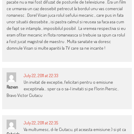
pacate nu a mai fost difuzat de posturile de televiziune . Era un film
ce urmarea un caz deosebit petrecut la bordul unu vas comercial
romanesc . Dorel Visan juca rolul sefului mecanic , care pus in fata
unor situatii deosebite , isi pastra calmul si reusea sa faca asa cum
de fapt se intampla , imposibilul posibil . La vremea respectiva si eu
eram ofiter mecanic in flota romaneasca si trebuie sa spun ca rolul
a fost jucat magistral de maestru . Multa sanatate va doresc
domnule Visan si multe aparitii la TV care sa ne incante !
July 22, 2011 at 22:33
Un invitat de exceptie, felicitari pentru o emisiune
Razvan
exceptinala… sper ca o sa-l invitati si pe Florin Piersic..
Bravo Victor Ciutacu
July 22, 2011 at 22:35
Va multumesc, d-le Ciutacu, pt aceasta emisiune:) si pt ca