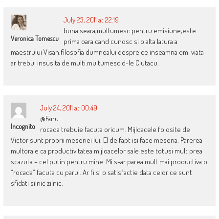
July 23, 2011 at 22:19
buna seara,multumesc pentru emisiune,este
Veronica Tomescu
prima oara cand cunosc si o alta latura a
maestrului Visan,filosofia dumnealui despre ce inseamna om-viata
ar trebui insusita de multi.multumesc d-le Ciutacu.
July 24, 2011 at 00:49
@Fanu
Incognito
rocada trebuie facuta oricum. Mijloacele folosite de
Victor sunt proprii meseriei lui. El de fapt isi face meseria. Parerea
multora e ca productivitatea mijloacelor sale este totusi mult prea
scazuta – cel putin pentru mine. Mi s-ar parea mult mai productiva o
“rocada” facuta cu parul. Ar fi si o satisfactie data celor ce sunt
sfidati silnic zilnic.