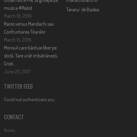
Orban duce PNL la groapa pe
mana.ciutacu.ro
muzica #Rezist
Taranu’ de Badea
March 19, 2019
Rares versus Mandachi sau
Confruntarea Titanilor
March 15, 2019
Moroiul care bântuie liber pe
sticlă. Tare urât îmbătrânești,
Cristi….
June 20, 2017
TWITTER FEED
Could not authenticate you.
CONTACT
Nume: