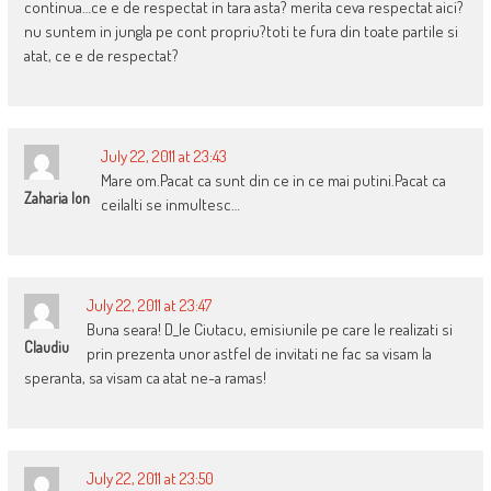
continua…ce e de respectat in tara asta? merita ceva respectat aici?
nu suntem in jungla pe cont propriu?toti te fura din toate partile si
atat, ce e de respectat?
July 22, 2011 at 23:43
Mare om.Pacat ca sunt din ce in ce mai putini.Pacat ca
Zaharia Ion
ceilalti se inmultesc…
July 22, 2011 at 23:47
Buna seara! D_le Ciutacu, emisiunile pe care le realizati si
Claudiu
prin prezenta unor astfel de invitati ne fac sa visam la
speranta, sa visam ca atat ne-a ramas!
July 22, 2011 at 23:50