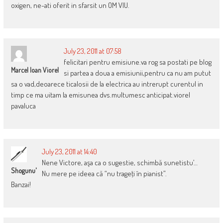
oxigen, ne-ati oferit in sfarsit un OM VIU.
July 23, 2011 at 07:58
felicitari pentru emisiune.va rog sa postati pe blog
Marcel Ioan Viorel
si partea a doua a emisiunii,pentru ca nu am putut
sa o vad,deoarece ticalosii de la electrica au intrerupt curentul in
timp ce ma uitam la emisunea dvs.multumesc anticipat.viorel
pavaluca
July 23, 2011 at 14:40
Nene Victore, aşa ca o sugestie, schimbă sunetistu’…
Shogunu'
Nu mere pe ideea că “nu trageţi în pianist”.
Banzai!