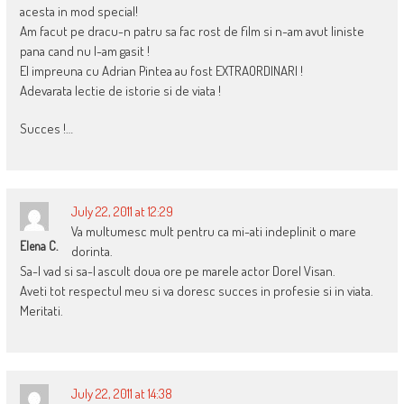
acesta in mod special!
Am facut pe dracu-n patru sa fac rost de film si n-am avut liniste
pana cand nu l-am gasit !
El impreuna cu Adrian Pintea au fost EXTRAORDINARI !
Adevarata lectie de istorie si de viata !
Succes !…
July 22, 2011 at 12:29
Va multumesc mult pentru ca mi-ati indeplinit o mare
Elena C.
dorinta.
Sa-l vad si sa-l ascult doua ore pe marele actor Dorel Visan.
Aveti tot respectul meu si va doresc succes in profesie si in viata.
Meritati.
July 22, 2011 at 14:38