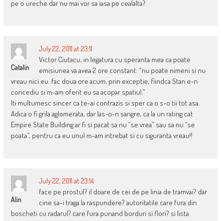
pe o ureche dar nu mai vor sa iasa pe cealalta?
July 22, 2011 at 23:11
Victor Ciutacu, in legatura cu speranta mea ca poate
Catalin
emisiunea va avea 2 ore constant: “nu poate nimeni si nu
vreau nici eu. fac doua ore acum, prin exceptie, fiindca Stan e-n
concediu si m-am oferit eu sa acopar spatiul.”
Iti multumesc sincer ca te-ai contrazis si sper ca o s-o tii tot asa.
Adica o fi grila aglomerata, dar las-o-n sangre, ca la un rating cat
Empire State Building ar fi si pacat sa nu “se vrea” sau sa nu “se
poata”, pentru ca eu unul m-am intrebat si cu siguranta vreau!!
July 22, 2011 at 23:14
face pe prostul? il doare de cei de pe linia de tramvai? dar
Alin
cine sa-i traga la raspundere? autoritatile care fura din
boscheti cu radarul? care fura punand borduri si flori? si lista