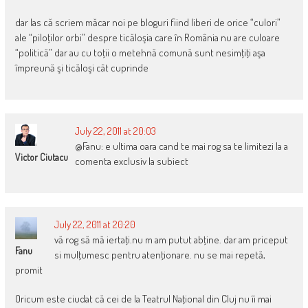
dar las că scriem măcar noi pe bloguri fiind liberi de orice “culori”
ale “piloţilor orbi” despre ticăloşia care în România nu are culoare
“politică” dar au cu toţii o metehnă comună sunt nesimţiţi aşa
împreună şi ticăloşi cât cuprinde
July 22, 2011 at 20:03
@Fanu: e ultima oara cand te mai rog sa te limitezi la a
Victor Ciutacu
comenta exclusiv la subiect
July 22, 2011 at 20:20
vă rog să mă iertaţi.nu m am putut abţine. dar am priceput
Fanu
si mulţumesc pentru atenţionare. nu se mai repetă,
promit
Oricum este ciudat că cei de la Teatrul Naţional din Cluj nu îi mai