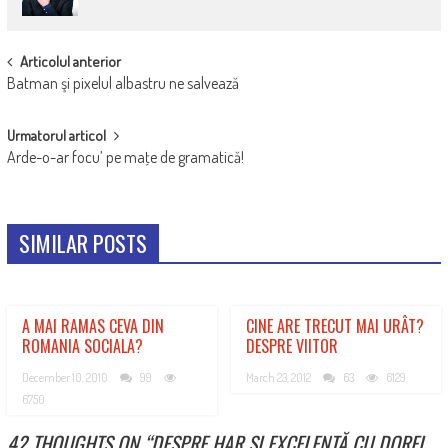
POST
Articolul anterior
Batman şi pixelul albastru ne salvează
NAVIGATION
Urmatorul articol
Arde-o-ar focu’ pe maţe de gramatică!
SIMILAR POSTS
A MAI RAMAS CEVA DIN
CINE ARE TRECUT MAI URÂT?
ROMANIA SOCIALA?
DESPRE VIITOR
December 10, 2010
99
March 23, 2012
63
6129
6750
42 THOUGHTS ON “
DESPRE HAR ŞI EXCELENŢĂ CU DOREL