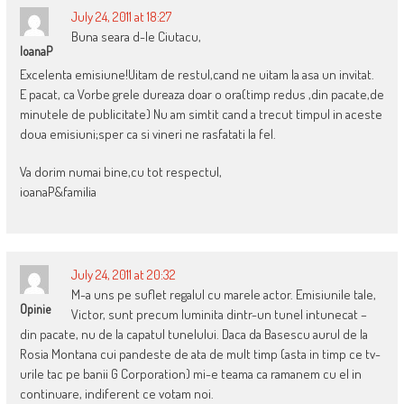
July 24, 2011 at 18:27
Buna seara d-le Ciutacu,
IoanaP
Excelenta emisiune!Uitam de restul,cand ne uitam la asa un invitat.
E pacat, ca Vorbe grele dureaza doar o ora(timp redus ,din pacate,de
minutele de publicitate) Nu am simtit cand a trecut timpul in aceste
doua emisiuni;sper ca si vineri ne rasfatati la fel.
Va dorim numai bine,cu tot respectul,
ioanaP&familia
July 24, 2011 at 20:32
M-a uns pe suflet regalul cu marele actor. Emisiunile tale,
Opinie
Victor, sunt precum luminita dintr-un tunel intunecat –
din pacate, nu de la capatul tunelului. Daca da Basescu aurul de la
Rosia Montana cui pandeste de ata de mult timp (asta in timp ce tv-
urile tac pe banii G Corporation) mi-e teama ca ramanem cu el in
continuare, indiferent ce votam noi.