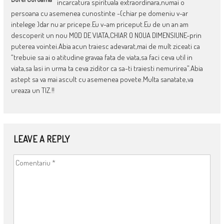
incarcatura spirituala extraordinara,numai o
persoana cu asemenea cunostinte -(chiar pe domeniu v-ar
intelege )dar nu ar pricepe.Eu v-am priceput.Eu de un an am
descoperit un nou MOD DE VIATA,CHIAR O NOUA DIMENSIUNE-prin
puterea vointei.Abia acun traiesc adevarat,mai de mult ziceati ca
“trebuie sa ai o atitudine gravaa fata de viata,sa faci ceva util in
viata,sa lasi in urma ta ceva ziditor ca sa-ti traiesti nemurirea”.Abia
astept sa va mai ascult cu asemenea povete.Multa sanatate,va
ureaza un TIZ.!!
LEAVE A REPLY