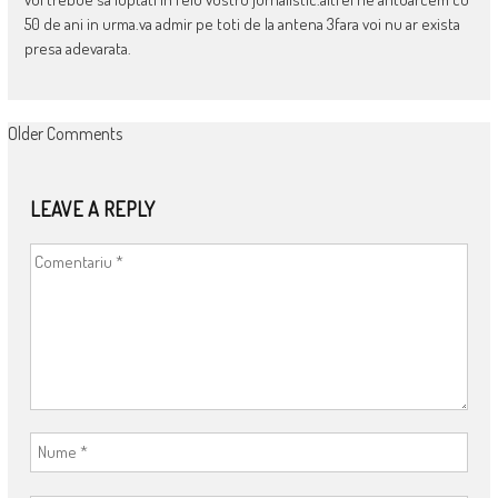
50 de ani in urma.va admir pe toti de la antena 3fara voi nu ar exista
presa adevarata.
COMMENT
Older Comments
NAVIGATION
LEAVE A REPLY