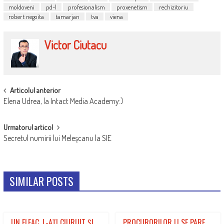
moldoveni
pd-l
profesionalism
proxenetism
rechizitoriu
robert negoita
tamarjan
tva
viena
Victor Ciutacu
POST
Articolul anterior
Elena Udrea, la Intact Media Academy:)
NAVIGATION
Urmatorul articol
Secretul numirii lui Meleşcanu la SIE
SIMILAR POSTS
UN FLEAC, L-AŢI CIURUIT ŞI
PROCURORILOR LI SE PARE