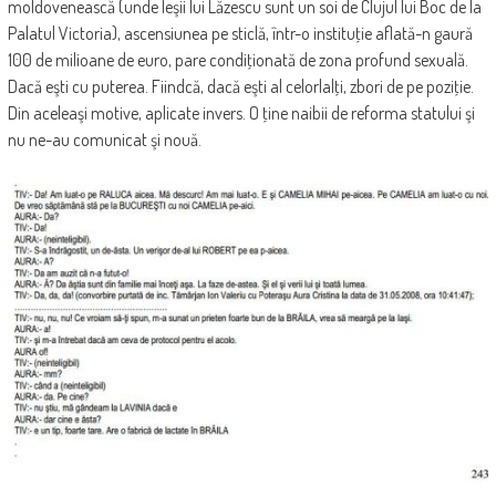
moldovenească (unde Ieşii lui Lăzescu sunt un soi de Clujul lui Boc de la
Palatul Victoria), ascensiunea pe sticlă, într-o instituţie aflată-n gaură
100 de milioane de euro, pare condiţionată de zona profund sexuală.
Dacă eşti cu puterea. Fiindcă, dacă eşti al celorlalţi, zbori de pe poziţie.
Din aceleaşi motive, aplicate invers. O ţine naibii de reforma statului şi
nu ne-au comunicat şi nouă.