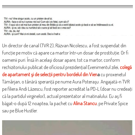
Un director de canal (TVR 2), Răzvan Nicolescu, a fost suspendat din
funcţie pe motiv că apare ca martor într-un dosar de prostituţie. Or fi
oamenii puri. Însă în acelaşi dosar apare, tot ca martor, conform
rechizitoriului publicat de oficiosul prezidenţial Evenimentul zilei,
colegă
de apartament şi de selecţii pentru bordelul din Vien
a
cu proxenetul
Tămârjan, o tânără speranţă pe nume Aura Poteraşu. Angajată-n TVR
pe filiera Andi Lăzescu, fost reporter acreditat la PD-L (doar nu credeaţi
că la partidul virginelor), actual prezentator al matinalului. Eu aş fi
băgat-o după 12 noaptea, la pachet cu
Alina Stancu
, pe Private Spice
sau pe Blue Hustler.