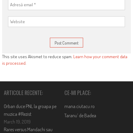
This site uses Akismet to reduce spam.
Learn how your comment data
is processed
.
ARTICOLE RECENTE:
CE-MI PLACE:
Orban duce PNL la groapa pe
mana.ciutacu.ro
muzica #Rezist
Taranu’ de Badea
March 19, 2019
Rares versus Mandachi sau