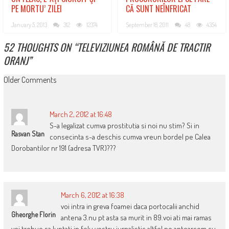
PE MORTU’ ZILEI
CĂ SUNT NEÎNFRICAT
January 5, 2013
312
12374
September 18, 2011
48
4354
52 THOUGHTS ON “
TELEVIZIUNEA ROMÂNĂ DE TRACTIR
ORANJ
”
COMMENT
Older Comments
NAVIGATION
March 2, 2012 at 16:48
S-a legalizat cumva prostitutia si noi nu stim? Si in
Rasvan Stan
consecinta s-a deschis cumva vreun bordel pe Calea
Dorobantilor nr 191 (adresa TVR)???
March 6, 2012 at 16:38
voi intra in greva foamei daca portocalii anchid
Gheorghe Florin
antena 3.nu pt asta sa murit in 89.voi ati mai ramas
voi trebue sa luptati in felu vostru jurnalistic.altfel ne antoarcem cu