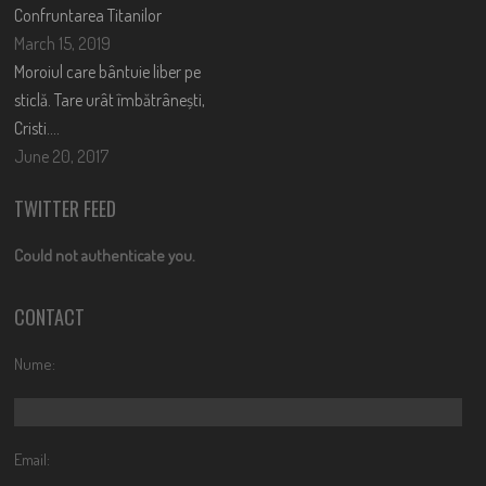
Confruntarea Titanilor
March 15, 2019
Moroiul care bântuie liber pe
sticlă. Tare urât îmbătrânești,
Cristi….
June 20, 2017
TWITTER FEED
Could not authenticate you.
CONTACT
Nume:
Email: