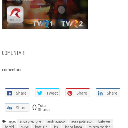
COMENTARII
comentarii
Share
Tweet
Share
Share
0
Total
Share
Shares
Tagged
anca gheorghe
andi lazescu
aura poterasu
babylon
bordel
curve
hotel rin
iasi
ioana lupea
mircea marian