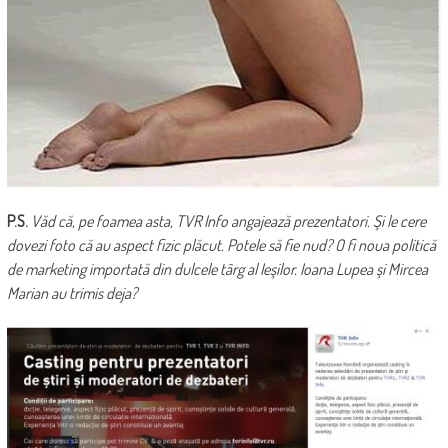
P.S.
Văd că, pe foamea asta, TVR Info angajează prezentatori. Şi le cere
dovezi foto că au aspect fizic plăcut. Potele să fie nud? O fi noua politică
de marketing importată din dulcele târg al Ieşilor. Ioana Lupea şi Mircea
Marian au trimis deja?