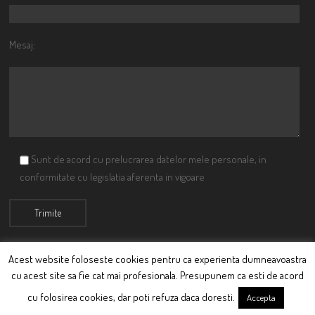
Mesaj:
Sunt de acord cu prelucrarea datelor mele personale, in
conformitate cu legislatia aferenta in vigoare
Acest website foloseste cookies pentru ca experienta dumneavoastra
cu acest site sa fie cat mai profesionala. Presupunem ca esti de acord
© Ciutacu 2015 Parte a Imperiului Ciutacesc.
cu folosirea cookies, dar poti refuza daca doresti.
Accepta
Powered By
Scriptics