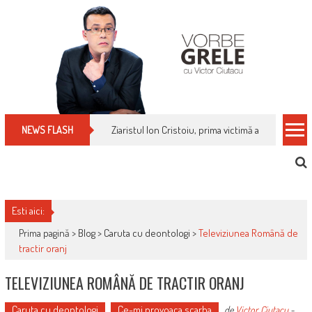
Skip
to
content
Ziaristul Ion Cristoiu, prima victimă a noi cenzuri 
NEWS FLASH
Esti aici:
Prima pagină >
Blog
>
Caruta cu deontologi
>
Televiziunea Română de
tractir oranj
TELEVIZIUNEA ROMÂNĂ DE TRACTIR ORANJ
Caruta cu deontologi
Ce-mi provoaca scarba
de
Victor Ciutacu
-