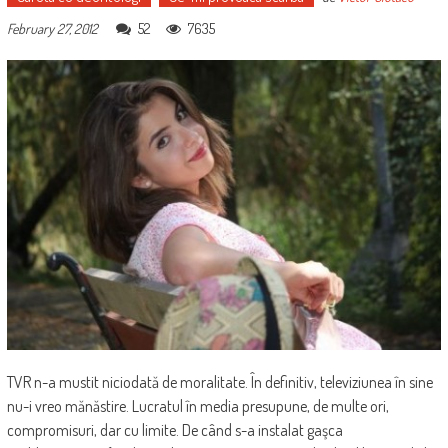
52
7635
February 27, 2012
TVR n-a mustit niciodată de moralitate. În definitiv, televiziunea în sine
nu-i vreo mănăstire. Lucratul în media presupune, de multe ori,
compromisuri, dar cu limite. De când s-a instalat gaşca