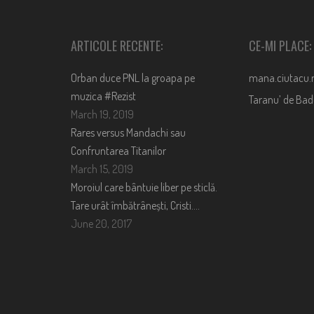
ARTICOLE RECENTE:
CE-MI PLACE:
Orban duce PNL la groapa pe
mana.ciutacu.
muzica #Rezist
Taranu’ de Ba
March 19, 2019
Rares versus Mandachi sau
Confruntarea Titanilor
March 15, 2019
Moroiul care bântuie liber pe sticlă.
Tare urât îmbătrânești, Cristi….
June 20, 2017