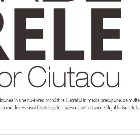
eviziunea în sine nu-i vreo mănăstire. Lucratul în media presupune, de multe
ca moldovenească (unde Ieşii lui Lăzescu sunt un soi de Clujul lui Boc de la