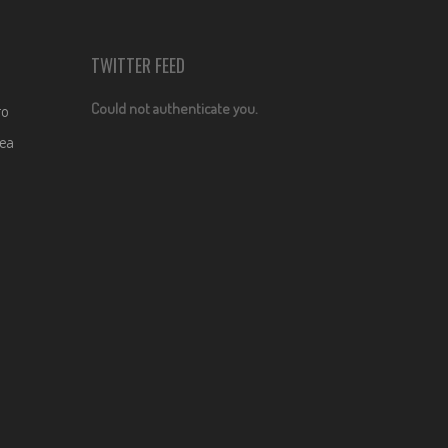
TWITTER FEED
Could not authenticate you.
ro
dea