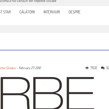
victimă a noi cenzuri din rețelele sociale
T STAR
CĂLĂTORII
INTERVIURI
DESPRE
7632
5
ctor Ciutacu
-
February 27, 2012