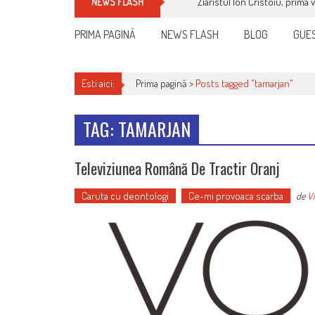
Ziaristul Ion Cristoiu, prima 
NEWS FLASH
PRIMA PAGINĂ
NEWS FLASH
BLOG
GUES
Esti aici:
Prima pagină >
Posts tagged "tamarjan"
TAG: TAMARJAN
Televiziunea Română De Tractir Oranj
Caruta cu deontologi
Ce-mi provoaca scarba
de
Vi