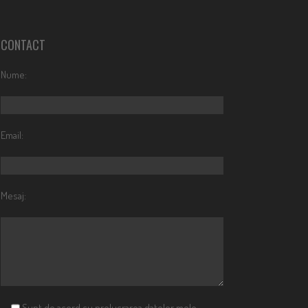
CONTACT
Nume:
Email:
Mesaj:
Sunt de acord cu prelucrarea datelor mele