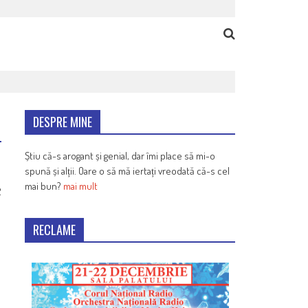
DESPRE MINE
Știu că-s arogant și genial, dar îmi place să mi-o
spună și alții. Oare o să mă iertați vreodată că-s cel
mai bun?
mai mult
2
RECLAME