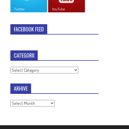
FACEBOOK FEED
CATEGORII
Categorii
ARHIVE
Arhive